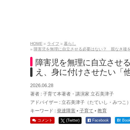
HOME
ライフ
暮らし
障害児を無理に自立させる必要はない？ 親なき後
障害児を無理に自立させ
え、身に付けさせたい「
2026.06.28
著者 :
子育て本著者・講演家 立石美津子
アドバイザー :
立石美津子（たていし・みつこ
キーワード :
発達障害
•
子育て
•
教育
コメント
(Twitter)
Facebook
B!
Boo