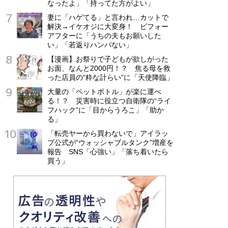
なったよ」「持ってた方がよい」
妻に「ハゲてる」と言われ…カットで
解決→イケオジに大変身！ ビフォー
アフターに「うちの夫もお願いした
い」「若返りハンパない」
【漫画】お祭りで子どもが欲しがった
お面、なんと2000円！？ 焦る母を救
った店員の“粋な計らい”に「天使降臨」
大量の「ペットボトル」が楽に運べ
る！？ 災害時に役立つ自衛隊の“ライ
フハック”に「目からうろこ」「助か
る」
「転売ヤーから買わないで」アイラッ
プ公式が“ウォッシャブルタンク”増産を
報告 SNS「心強い」「落ち着いたら
買う」