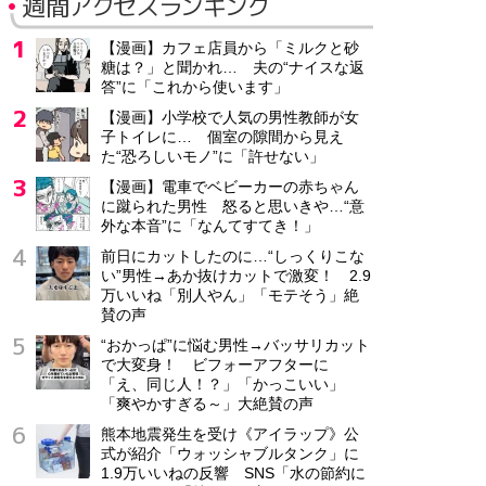
週間アクセスランキング
【漫画】カフェ店員から「ミルクと砂
糖は？」と聞かれ… 夫の“ナイスな返
答”に「これから使います」
【漫画】小学校で人気の男性教師が女
子トイレに… 個室の隙間から見え
た“恐ろしいモノ”に「許せない」
【漫画】電車でベビーカーの赤ちゃん
に蹴られた男性 怒ると思いきや…“意
外な本音”に「なんてすてき！」
前日にカットしたのに…“しっくりこな
い”男性→あか抜けカットで激変！ 2.9
万いいね「別人やん」「モテそう」絶
賛の声
“おかっぱ”に悩む男性→バッサリカット
で大変身！ ビフォーアフターに
「え、同じ人！？」「かっこいい」
「爽やかすぎる～」大絶賛の声
熊本地震発生を受け《アイラップ》公
式が紹介「ウォッシャブルタンク」に
1.9万いいねの反響 SNS「水の節約に