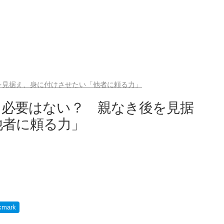
を見据え、身に付けさせたい「他者に頼る力」
る必要はない？ 親なき後を見据
他者に頼る力」
）
kmark