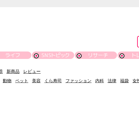
ライフ
SNSトピック
リサーチ
ト
題
新商品
レビュー
動物
ペット
美容
くら寿司
ファッション
内科
法律
福袋
女