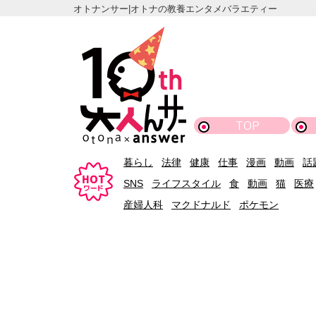
オトナンサー|オトナの教養エンタメバラエティー
TOP
暮らし
法律
健康
仕事
漫画
動画
話
SNS
ライフスタイル
食
動画
猫
医療
産婦人科
マクドナルド
ポケモン