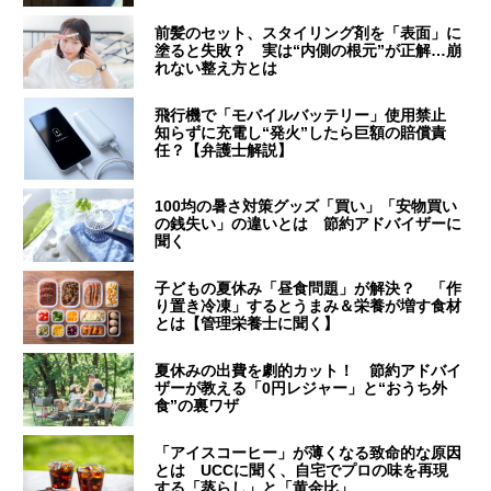
前髪のセット、スタイリング剤を「表面」に
塗ると失敗？ 実は“内側の根元”が正解…崩
れない整え方とは
飛行機で「モバイルバッテリー」使用禁止
知らずに充電し“発火”したら巨額の賠償責
任？【弁護士解説】
100均の暑さ対策グッズ「買い」「安物買い
の銭失い」の違いとは 節約アドバイザーに
聞く
子どもの夏休み「昼食問題」が解決？ 「作
り置き冷凍」するとうまみ＆栄養が増す食材
とは【管理栄養士に聞く】
夏休みの出費を劇的カット！ 節約アドバイ
ザーが教える「0円レジャー」と“おうち外
食”の裏ワザ
「アイスコーヒー」が薄くなる致命的な原因
とは UCCに聞く、自宅でプロの味を再現
する「蒸らし」と「黄金比」