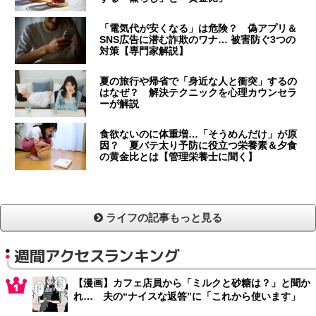
「電気代が安くなる」は危険？ 偽アプリ＆
SNS広告に潜む詐欺のワナ… 被害防ぐ3つの
対策【専門家解説】
夏の旅行や帰省で「身近な人と衝突」するの
はなぜ？ 解決テクニックを心理カウンセラ
ーが解説
食欲ないのに体重増…「そうめんだけ」が原
因？ 夏バテ太り予防に役立つ栄養素＆夕食
の黄金比とは【管理栄養士に聞く】
ライフの記事もっと見る
週間アクセスランキング
【漫画】カフェ店員から「ミルクと砂糖は？」と聞か
れ… 夫の“ナイスな返答”に「これから使います」