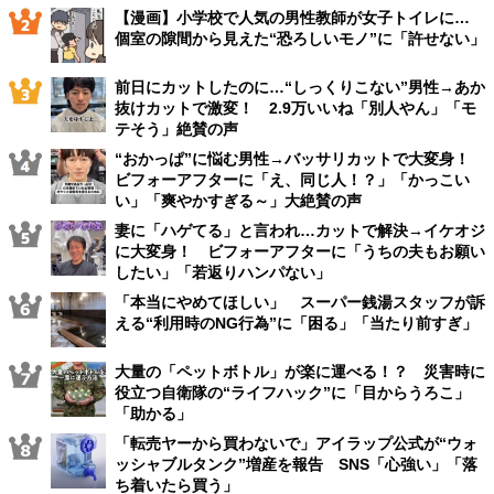
【漫画】小学校で人気の男性教師が女子トイレに…
個室の隙間から見えた“恐ろしいモノ”に「許せない」
前日にカットしたのに…“しっくりこない”男性→あか
抜けカットで激変！ 2.9万いいね「別人やん」「モ
テそう」絶賛の声
“おかっぱ”に悩む男性→バッサリカットで大変身！
ビフォーアフターに「え、同じ人！？」「かっこい
い」「爽やかすぎる～」大絶賛の声
妻に「ハゲてる」と言われ…カットで解決→イケオジ
に大変身！ ビフォーアフターに「うちの夫もお願い
したい」「若返りハンパない」
「本当にやめてほしい」 スーパー銭湯スタッフが訴
える“利用時のNG行為”に「困る」「当たり前すぎ」
大量の「ペットボトル」が楽に運べる！？ 災害時に
役立つ自衛隊の“ライフハック”に「目からうろこ」
「助かる」
「転売ヤーから買わないで」アイラップ公式が“ウォ
ッシャブルタンク”増産を報告 SNS「心強い」「落
ち着いたら買う」