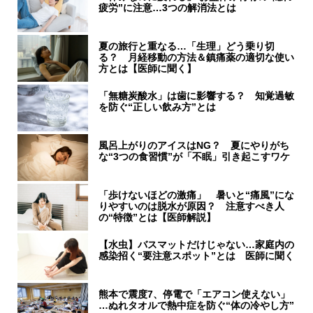
疲労”に注意…3つの解消法とは
夏の旅行と重なる…「生理」どう乗り切
る？ 月経移動の方法＆鎮痛薬の適切な使い
方とは【医師に聞く】
「無糖炭酸水」は歯に影響する？ 知覚過敏
を防ぐ“正しい飲み方”とは
風呂上がりのアイスはNG？ 夏にやりがち
な“3つの食習慣”が「不眠」引き起こすワケ
「歩けないほどの激痛」 暑いと“痛風”にな
りやすいのは脱水が原因？ 注意すべき人
の“特徴”とは【医師解説】
【水虫】バスマットだけじゃない…家庭内の
感染招く“要注意スポット”とは 医師に聞く
熊本で震度7、停電で「エアコン使えない」
…ぬれタオルで熱中症を防ぐ“体の冷やし方”