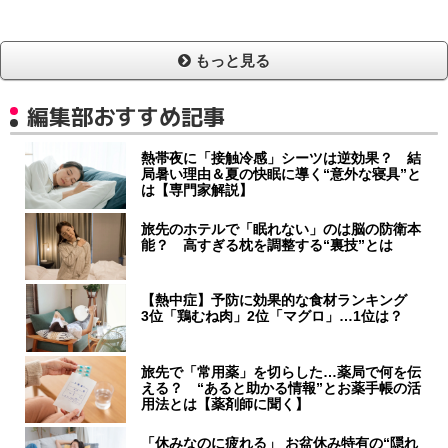
もっと見る
編集部おすすめ記事
熱帯夜に「接触冷感」シーツは逆効果？ 結
局暑い理由＆夏の快眠に導く“意外な寝具”と
は【専門家解説】
旅先のホテルで「眠れない」のは脳の防衛本
能？ 高すぎる枕を調整する“裏技”とは
【熱中症】予防に効果的な食材ランキング
3位「鶏むね肉」2位「マグロ」…1位は？
旅先で「常用薬」を切らした…薬局で何を伝
える？ “あると助かる情報”とお薬手帳の活
用法とは【薬剤師に聞く】
「休みなのに疲れる」 お盆休み特有の“隠れ