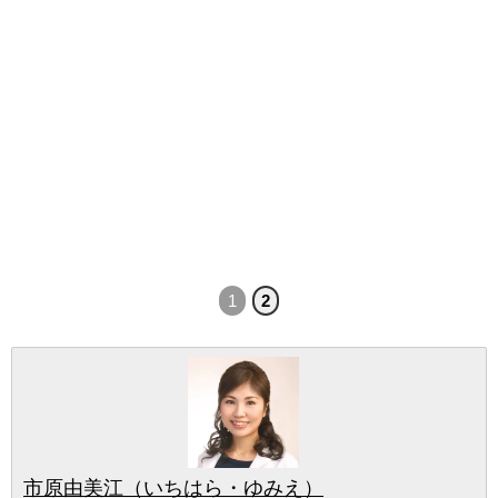
1
2
市原由美江（いちはら・ゆみえ）