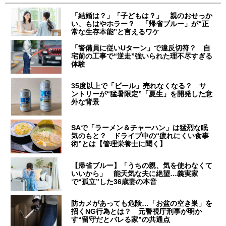
「結婚は？」「子どもは？」 親のおせっか
い、もはやホラー？ 「帰省ブルー」が“正
常な生存本能”と言えるワケ
「警備員に従いUターン」で違反切符？ 自
宅前の工事で“逆走”強いられた理不尽すぎる
体験
35度以上で「ビール」売れなくなる？ サ
ントリーが“猛暑限定”「夏生」を開発した意
外な背景
SAで「ラーメン＆チャーハン」は猛烈な眠
気のもと？ ドライブ中の“疲れにくい食事
術”とは【管理栄養士に聞く】
【帰省ブルー】「うちの親、気を使わなくて
いいから」 能天気な夫に絶望…義実家
で“孤立”した36歳妻の本音
防カメがあっても危険…「お盆の空き巣」を
招くNG行為とは？ 元警視庁刑事が明か
す“留守だとバレる家”の共通点