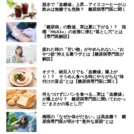
脱水で「血糖値」上昇…アイスコーヒーがぶ
飲みは無糖でも危険？ 糖尿病専門医に聞く
「糖尿病」の数値、実は夏に下がる！？ 指
標「HbA1c」の改善に潜む“落とし穴”とは
【専門医解説】
疲れた時の「甘い物」がやめられない…“お
やつ欲”抑える裏ワザとは【糖尿病専門医が
解説】
オクラ、納豆入りでも「血糖値」爆上が
り！？ そうめん食べる時にやりがちな“味
付けの盲点”とは【糖尿病専門医に聞く】
何もつけずにパンを食べる…実は「血糖値」
が爆上がり？ 糖尿病専門医に聞いてわかっ
た“まさかの落とし穴”
梅雨の「なぜか体がだるい」は高血糖？ 糖
尿病専門医が明かす“意外な原因”とは