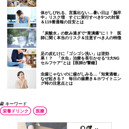
体がしびれる、言葉出ない…暑い日は「脳卒
中」リスク増 すぐに実行すべき5つの対策
＆119番通報の目安とは
「炭酸水」の飲み過ぎで“胃潰瘍”に！？ 医
師に聞く本当のリスク＆注意すべき人の特徴
足の皮むけに「ゴシゴシ洗い」は逆効
果！？ 「水虫」治療を長引かせる“3大NG
セルフケア”とは【医師が警鐘】
虫歯じゃないのに歯がしみる…「知覚過敏」
なぜ起きる？ 毎日の歯磨き＆ホワイトニン
グ時の注意点とは
キーワード
栄養ドリンク
医療