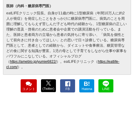
医師（内科・糖尿病専門医）
eatLIFEクリニック院長。自身が11歳の時に1型糖尿病（年間10万人に約2
人が発症）を発症したことをきっかけに糖尿病専門医に。病気のことを周
囲に理解してもらえず苦しんだ子ども時代の経験から、1型糖尿病の正しい
理解の普及・啓発のために患者会や企業での講演活動を行っている。ま
た、医師と患者両方の立場から患者の気持ちに寄り添い、「病気を個性と
して前向きに付き合ってほしい」との思いで日々診療している。糖尿病専
門医として、患者としての経験から、ダイエットや食事療法、糖質管理な
どの食に関する知識が豊富。1児の母として子育てをしながら仕事や家事を
パワフルにこなしている。オフィシャルブログ
（
https://ameblo.jp/yumie6822/
）。eatLIFEクリニック（
https://eatlife-
cl.com/
）。
B!
(Twitter)
コメント
FB
Hatena
LINE