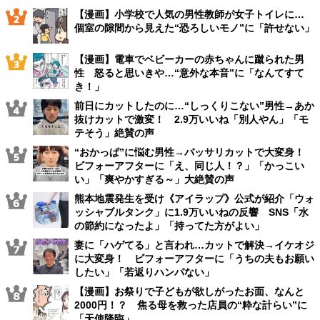
【漫画】小学校で人気の男性教師が女子トイレに…
個室の隙間から見えた“恐ろしいモノ”に「許せない」
【漫画】電車でベビーカーの赤ちゃんに蹴られた男
性 怒ると思いきや…“意外な本音”に「なんてすて
き！」
前日にカットしたのに…“しっくりこない”男性→あか
抜けカットで激変！ 2.9万いいね「別人やん」「モ
テそう」絶賛の声
“おかっぱ”に悩む男性→バッサリカットで大変身！
ビフォーアフターに「え、同じ人！？」「かっこい
い」「爽やかすぎる～」大絶賛の声
熊本地震発生を受け《アイラップ》公式が紹介「ウォ
ッシャブルタンク」に1.9万いいねの反響 SNS「水
の節約になったよ」「持ってた方がよい」
妻に「ハゲてる」と言われ…カットで解決→イケオジ
に大変身！ ビフォーアフターに「うちの夫もお願い
したい」「若返りハンパない」
【漫画】お祭りで子どもが欲しがったお面、なんと
2000円！？ 焦る母を救った店員の“粋な計らい”に
「天使降臨」