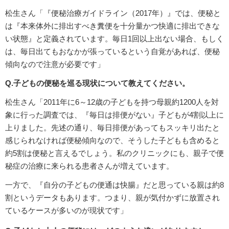
松生さん「『便秘治療ガイドライン（2017年）』では、便秘と
は『本来体外に排出すべき糞便を十分量かつ快適に排出できな
い状態』と定義されています。毎日1回以上出ない場合、もしく
は、毎日出てもおなかが張っているという自覚があれば、便秘
傾向なので注意が必要です」
Q.子どもの便秘を巡る現状について教えてください。
松生さん「2011年に6～12歳の子どもを持つ母親約1200人を対
象に行った調査では、『毎日は排便がない』子どもが4割以上に
上りました。先述の通り、毎日排便があってもスッキリ出たと
感じられなければ便秘傾向なので、そうした子どもも含めると
約5割は便秘と言えるでしょう。私のクリニックにも、親子で便
秘症の治療に来られる患者さんが増えています。
一方で、『自分の子どもの便通は快腸』だと思っている親は約8
割というデータもあります。つまり、親が気付かずに放置され
ているケースが多いのが現状です」