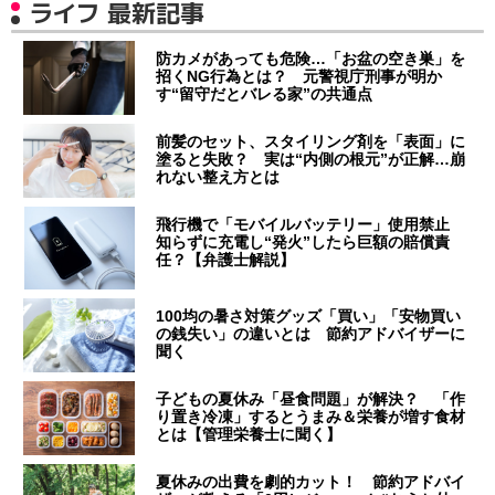
ライフ 最新記事
防カメがあっても危険…「お盆の空き巣」を
招くNG行為とは？ 元警視庁刑事が明か
す“留守だとバレる家”の共通点
前髪のセット、スタイリング剤を「表面」に
塗ると失敗？ 実は“内側の根元”が正解…崩
れない整え方とは
飛行機で「モバイルバッテリー」使用禁止
知らずに充電し“発火”したら巨額の賠償責
任？【弁護士解説】
100均の暑さ対策グッズ「買い」「安物買い
の銭失い」の違いとは 節約アドバイザーに
聞く
子どもの夏休み「昼食問題」が解決？ 「作
り置き冷凍」するとうまみ＆栄養が増す食材
とは【管理栄養士に聞く】
夏休みの出費を劇的カット！ 節約アドバイ