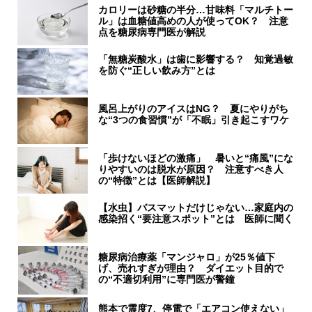
カロリーは砂糖の半分…甘味料「マルチトー
ル」は血糖値高めの人が使ってOK？ 注意
点を糖尿病専門医が解説
「無糖炭酸水」は歯に影響する？ 知覚過敏
を防ぐ“正しい飲み方”とは
風呂上がりのアイスはNG？ 夏にやりがち
な“3つの食習慣”が「不眠」引き起こすワケ
「歩けないほどの激痛」 暑いと“痛風”にな
りやすいのは脱水が原因？ 注意すべき人
の“特徴”とは【医師解説】
【水虫】バスマットだけじゃない…家庭内の
感染招く“要注意スポット”とは 医師に聞く
糖尿病治療薬「マンジャロ」が25％値下
げ、売れすぎが理由？ ダイエット目的で
の“不適切利用”に専門医が警鐘
熊本で震度7、停電で「エアコン使えない」