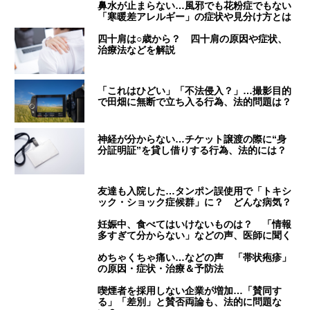
鼻水が止まらない…風邪でも花粉症でもない
「寒暖差アレルギー」の症状や見分け方とは
四十肩は○歳から？ 四十肩の原因や症状、
治療法などを解説
「これはひどい」「不法侵入？」…撮影目的
で田畑に無断で立ち入る行為、法的問題は？
神経が分からない…チケット譲渡の際に“身
分証明証”を貸し借りする行為、法的には？
友達も入院した…タンポン誤使用で「トキシ
ック・ショック症候群」に？ どんな病気？
妊娠中、食べてはいけないものは？ 「情報
多すぎて分からない」などの声、医師に聞く
めちゃくちゃ痛い…などの声 「帯状疱疹」
の原因・症状・治療＆予防法
喫煙者を採用しない企業が増加…「賛同す
る」「差別」と賛否両論も、法的に問題な