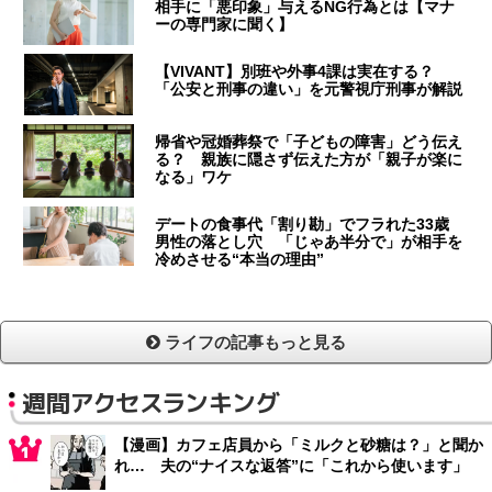
相手に「悪印象」与えるNG行為とは【マナ
ーの専門家に聞く】
【VIVANT】別班や外事4課は実在する？
「公安と刑事の違い」を元警視庁刑事が解説
帰省や冠婚葬祭で「子どもの障害」どう伝え
る？ 親族に隠さず伝えた方が「親子が楽に
なる」ワケ
デートの食事代「割り勘」でフラれた33歳
男性の落とし穴 「じゃあ半分で」が相手を
冷めさせる“本当の理由”
ライフの記事もっと見る
週間アクセスランキング
【漫画】カフェ店員から「ミルクと砂糖は？」と聞か
れ… 夫の“ナイスな返答”に「これから使います」