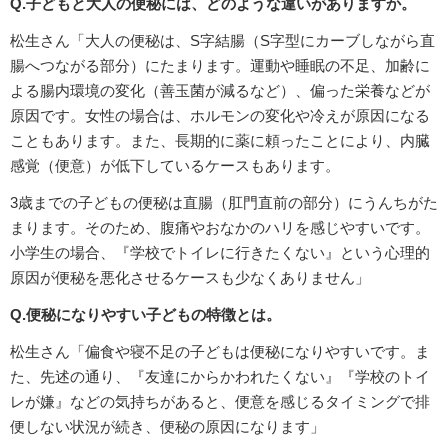
Q.子どもと大人の便秘には、どのような違いがありますか。
松生さん「大人の便秘は、S字結腸（S字型にカーブしながら直
腸へつながる部分）にたまります。運動や睡眠の不足、加齢に
よる腸内環境の変化（善玉菌が減るなど）、偏った栄養などが
原因です。女性の場合は、ホルモンの変化や冷えが原因になる
こともあります。また、長期的に薬に頼ったことにより、内臓
感覚（便意）が低下しているケースもあります。
3歳までの子どもの便秘は直腸（肛門直前の部分）にうんちがた
まります。そのため、腹痛やおなかのハリを感じやすいです。
小学生の場合、『学校でトイレに行きたくない』という心理的
原因が便秘を悪化させるケースも少なくありません」
Q.便秘になりやすい子どもの特徴とは。
松生さん「偏食や寝不足の子どもは便秘になりやすいです。ま
た、先述の通り、『友達にからかわれたくない』『学校のトイ
レが嫌』などの気持ちがあると、便意を感じるタイミングで排
便しない状況が続き、便秘の原因になります」