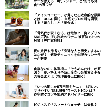
ザーが教える「0円レジャー」と“おうち外
食”の裏ワザ
「アイスコーヒー」が薄くなる致命的な原因
とは UCCに聞く、自宅でプロの味を再現
する「蒸らし」と「黄金比」
「電気代が安くなる」は危険？ 偽アプリ＆
SNS広告に潜む詐欺のワナ… 被害防ぐ3つの
対策【専門家解説】
夏の旅行や帰省で「身近な人と衝突」するの
はなぜ？ 解決テクニックを心理カウンセラ
ーが解説
食欲ないのに体重増…「そうめんだけ」が原
因？ 夏バテ太り予防に役立つ栄養素＆夕食
の黄金比とは【管理栄養士に聞く】
「いつの間にか5万円消えた…」 8月にハ
マりやすい“隠れ浪費”ワースト1位とは？
赤字防ぐコツを節約アドバイザーに聞く
ビジネスで「スマートウォッチ」は失礼？