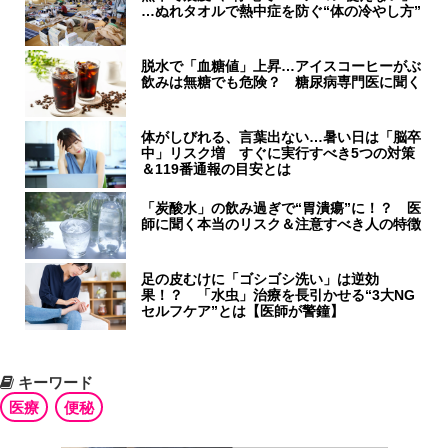
…ぬれタオルで熱中症を防ぐ“体の冷やし方”
脱水で「血糖値」上昇…アイスコーヒーがぶ
飲みは無糖でも危険？ 糖尿病専門医に聞く
体がしびれる、言葉出ない…暑い日は「脳卒
中」リスク増 すぐに実行すべき5つの対策
＆119番通報の目安とは
「炭酸水」の飲み過ぎで“胃潰瘍”に！？ 医
師に聞く本当のリスク＆注意すべき人の特徴
足の皮むけに「ゴシゴシ洗い」は逆効
果！？ 「水虫」治療を長引かせる“3大NG
セルフケア”とは【医師が警鐘】
キーワード
医療
便秘