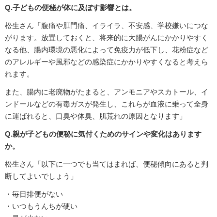
Q.子どもの便秘が体に及ぼす影響とは。
松生さん「腹痛や肛門痛、イライラ、不安感、学校嫌いにつな
がります。放置しておくと、将来的に大腸がんにかかりやすく
なる他、腸内環境の悪化によって免疫力が低下し、花粉症など
のアレルギーや風邪などの感染症にかかりやすくなると考えら
れます。
また、腸内に老廃物がたまると、アンモニアやスカトール、イ
ンドールなどの有毒ガスが発生し、これらが血液に乗って全身
に運ばれると、口臭や体臭、肌荒れの原因となります」
Q.親が子どもの便秘に気付くためのサインや変化はあります
か。
松生さん「以下に一つでも当てはまれば、便秘傾向にあると判
断してよいでしょう」
・毎日排便がない
・いつもうんちが硬い