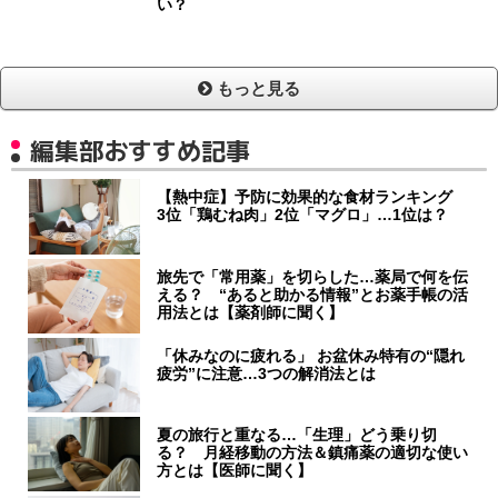
い？
もっと見る
編集部おすすめ記事
【熱中症】予防に効果的な食材ランキング
3位「鶏むね肉」2位「マグロ」…1位は？
旅先で「常用薬」を切らした…薬局で何を伝
える？ “あると助かる情報”とお薬手帳の活
用法とは【薬剤師に聞く】
「休みなのに疲れる」 お盆休み特有の“隠れ
疲労”に注意…3つの解消法とは
夏の旅行と重なる…「生理」どう乗り切
る？ 月経移動の方法＆鎮痛薬の適切な使い
方とは【医師に聞く】