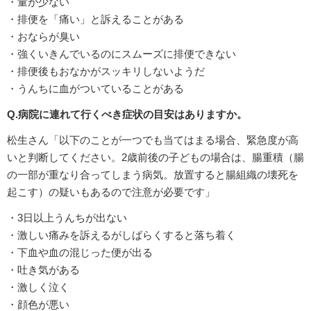
・量が少ない
・排便を「痛い」と訴えることがある
・おならが臭い
・強くいきんでいるのにスムーズに排便できない
・排便後もおなかがスッキリしないようだ
・うんちに血がついていることがある
Q.病院に連れて行くべき症状の目安はありますか。
松生さん「以下のことが一つでも当てはまる場合、緊急度が高
いと判断してください。2歳前後の子どもの場合は、腸重積（腸
の一部が重なり合ってしまう病気。放置すると腸組織の壊死を
起こす）の疑いもあるので注意が必要です」
・3日以上うんちが出ない
・激しい痛みを訴えるがしばらくすると落ち着く
・下血や血の混じった便が出る
・吐き気がある
・激しく泣く
・顔色が悪い