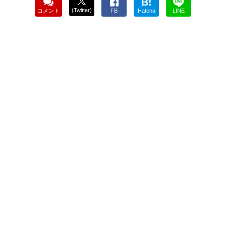
B!
(Twitter)
コメント
FB
Hatena
LINE