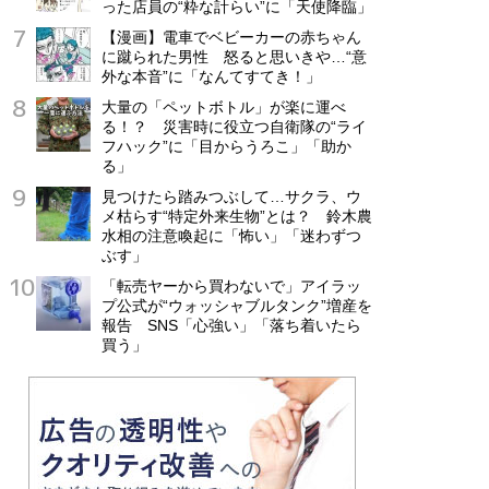
った店員の“粋な計らい”に「天使降臨」
【漫画】電車でベビーカーの赤ちゃん
に蹴られた男性 怒ると思いきや…“意
外な本音”に「なんてすてき！」
大量の「ペットボトル」が楽に運べ
る！？ 災害時に役立つ自衛隊の“ライ
フハック”に「目からうろこ」「助か
る」
見つけたら踏みつぶして…サクラ、ウ
メ枯らす“特定外来生物”とは？ 鈴木農
水相の注意喚起に「怖い」「迷わずつ
ぶす」
「転売ヤーから買わないで」アイラッ
プ公式が“ウォッシャブルタンク”増産を
報告 SNS「心強い」「落ち着いたら
買う」