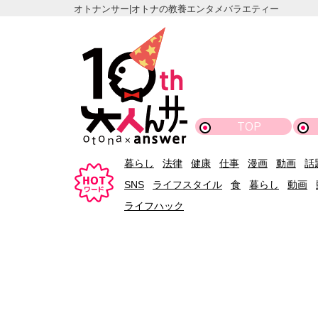
オトナンサー|オトナの教養エンタメバラエティー
TOP
暮らし
法律
健康
仕事
漫画
動画
話
SNS
ライフスタイル
食
暮らし
動画
ライフハック