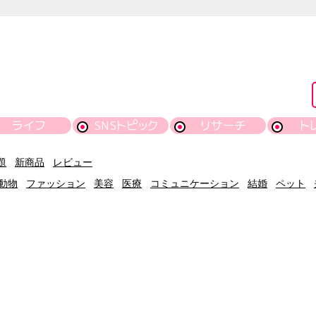
ライフ
SNSトピック
リサーチ
ト
題
新商品
レビュー
動物
ファッション
美容
医療
コミュニケーション
結婚
ペット