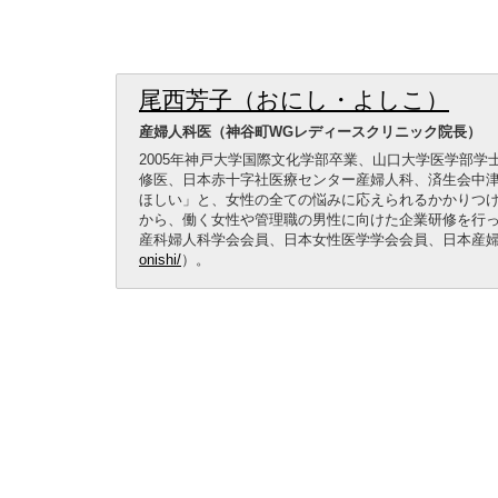
尾西芳子（おにし・よしこ）
産婦人科医（神谷町WGレディースクリニック院長）
2005年神戸大学国際文化学部卒業、山口大学医学部学
修医、日本赤十字社医療センター産婦人科、済生会中
ほしい」と、女性の全ての悩みに応えられるかかりつ
から、働く女性や管理職の男性に向けた企業研修を行
産科婦人科学会会員、日本女性医学学会会員、日本産
onishi/
）。