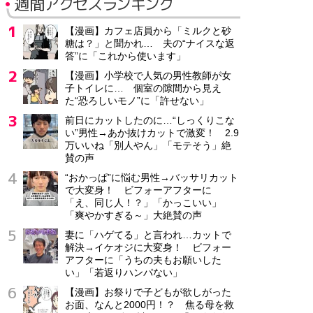
週間アクセスランキング
【漫画】カフェ店員から「ミルクと砂
糖は？」と聞かれ… 夫の“ナイスな返
答”に「これから使います」
【漫画】小学校で人気の男性教師が女
子トイレに… 個室の隙間から見え
た“恐ろしいモノ”に「許せない」
前日にカットしたのに…“しっくりこな
い”男性→あか抜けカットで激変！ 2.9
万いいね「別人やん」「モテそう」絶
賛の声
“おかっぱ”に悩む男性→バッサリカット
で大変身！ ビフォーアフターに
「え、同じ人！？」「かっこいい」
「爽やかすぎる～」大絶賛の声
妻に「ハゲてる」と言われ…カットで
解決→イケオジに大変身！ ビフォー
アフターに「うちの夫もお願いした
い」「若返りハンパない」
【漫画】お祭りで子どもが欲しがった
お面、なんと2000円！？ 焦る母を救