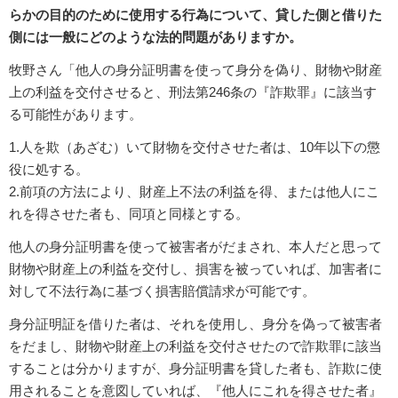
らかの目的のために使用する行為について、貸した側と借りた
側には一般にどのような法的問題がありますか。
牧野さん「他人の身分証明書を使って身分を偽り、財物や財産
上の利益を交付させると、刑法第246条の『詐欺罪』に該当す
る可能性があります。
1.人を欺（あざむ）いて財物を交付させた者は、10年以下の懲
役に処する。
2.前項の方法により、財産上不法の利益を得、または他人にこ
れを得させた者も、同項と同様とする。
他人の身分証明書を使って被害者がだまされ、本人だと思って
財物や財産上の利益を交付し、損害を被っていれば、加害者に
対して不法行為に基づく損害賠償請求が可能です。
身分証明証を借りた者は、それを使用し、身分を偽って被害者
をだまし、財物や財産上の利益を交付させたので詐欺罪に該当
することは分かりますが、身分証明書を貸した者も、詐欺に使
用されることを意図していれば、『他人にこれを得させた者』