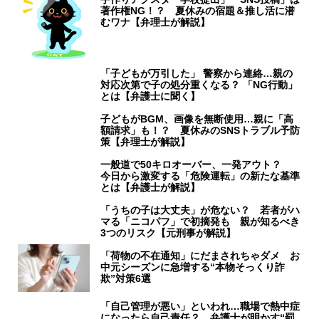
著作権NG！？ 夏休みの宿題＆推し活に潜
むワナ【弁理士が解説】
「子どもが万引した」 警察から連絡…親の
対応次第で子の処分重くなる？ 「NG行動」
とは【弁護士に聞く】
子どもがBGM、画像を無断使用…親に「高
額請求」も！？ 夏休みのSNSトラブル予防
策【弁理士が解説】
一般道で50キロオーバー、一発アウト？
今日から激変する「危険運転」の新たな基準
とは【弁護士が解説】
「うちの子は大丈夫」が危ない？ 若者がハ
マる「ニコパフ」で初摘発も 親が知るべき
3つのリスク【元刑事が解説】
「荷物の不在通知」にだまされちゃダメ お
中元シーズンに急増する“本物そっくり詐
欺”対策6選
「自己管理が悪い」といわれ…職場で熱中症
になったら自己責任？ 弁護士が明かす“罰