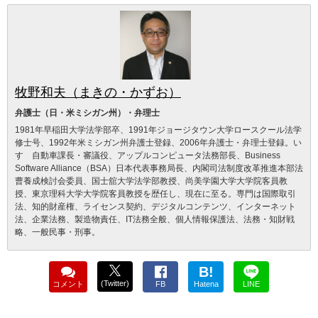
牧野和夫（まきの・かずお）
弁護士（日・米ミシガン州）・弁理士
1981年早稲田大学法学部卒、1991年ジョージタウン大学ロースクール法学
修士号、1992年米ミシガン州弁護士登録、2006年弁護士・弁理士登録。い
すゞ自動車課長・審議役、アップルコンピュータ法務部長、Business
Software Alliance（BSA）日本代表事務局長、内閣司法制度改革推進本部法
曹養成検討会委員、国士舘大学法学部教授、尚美学園大学大学院客員教
授、東京理科大学大学院客員教授を歴任し、現在に至る。専門は国際取引
法、知的財産権、ライセンス契約、デジタルコンテンツ、インターネット
法、企業法務、製造物責任、IT法務全般、個人情報保護法、法務・知財戦
略、一般民事・刑事。
B!
(Twitter)
コメント
FB
Hatena
LINE