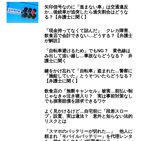
矢印信号なのに「進まない車」は交通違反
か…後続車が追突したら過失割合はどうな
る？【弁護士に聞く】
「現金持ってなくて詰んだ」 クレカ障害、
飲食店で会計できない…どうする？【弁護士
が解説】
「自転車避けるため」でもNG？ 黄色線は
み出して追い越し…事故ならどうなる？ 弁
護士に聞く
鍵をかけ忘れて「自転車」盗まれた…警察に
「施錠していた」とうそついたらどうなる？
【弁護士に聞く】
飲食店の「無断キャンセル」被害…前払い制
じゃなきゃ泣き寝入り？ 実は事前対策なし
でも損害賠償を請求できるワケ
よく見かけるけど…自宅前に「段差スロー
プ」設置、実は違法？ 意外と知らない法的
リスクとは
「スマホのバッテリーが切れた…」 他人に
頼まれ「モバイルバッテリー」を代理レンタ