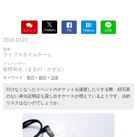
B!
(Twitter)
コメント
FB
Hatena
LINE
2018.10.23
著者 :
ライフスタイルチーム
アドバイザー :
牧野和夫（まきの・かずお）
キーワード :
事件
•
裁判
•
法律
行けなくなったイベントのチケットを譲渡したりする際、顔写真
のない身分証明証も貸し出すケースが増えているようです。法的
リスクはないのでしょうか。