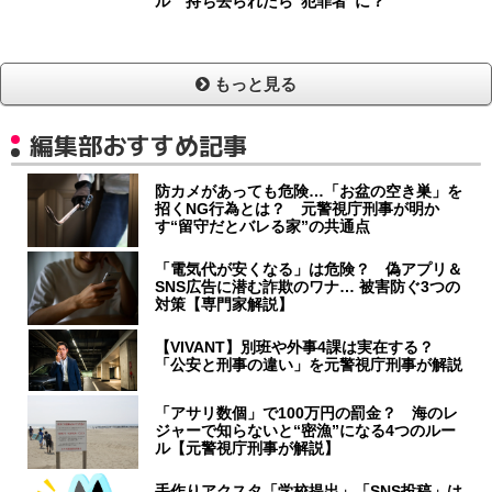
ル 持ち去られたら“犯罪者”に？
もっと見る
編集部おすすめ記事
防カメがあっても危険…「お盆の空き巣」を
招くNG行為とは？ 元警視庁刑事が明か
す“留守だとバレる家”の共通点
「電気代が安くなる」は危険？ 偽アプリ＆
SNS広告に潜む詐欺のワナ… 被害防ぐ3つの
対策【専門家解説】
【VIVANT】別班や外事4課は実在する？
「公安と刑事の違い」を元警視庁刑事が解説
「アサリ数個」で100万円の罰金？ 海のレ
ジャーで知らないと“密漁”になる4つのルー
ル【元警視庁刑事が解説】
手作りアクスタ「学校提出」「SNS投稿」は