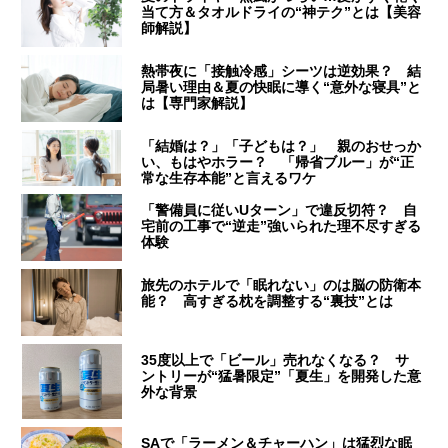
当て方＆タオルドライの“神テク”とは【美容
師解説】
熱帯夜に「接触冷感」シーツは逆効果？ 結
局暑い理由＆夏の快眠に導く“意外な寝具”と
は【専門家解説】
「結婚は？」「子どもは？」 親のおせっか
い、もはやホラー？ 「帰省ブルー」が“正
常な生存本能”と言えるワケ
「警備員に従いUターン」で違反切符？ 自
宅前の工事で“逆走”強いられた理不尽すぎる
体験
旅先のホテルで「眠れない」のは脳の防衛本
能？ 高すぎる枕を調整する“裏技”とは
35度以上で「ビール」売れなくなる？ サ
ントリーが“猛暑限定”「夏生」を開発した意
外な背景
SAで「ラーメン＆チャーハン」は猛烈な眠