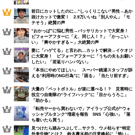
前日にカットしたのに…“しっくりこない”男性→あか
抜けカットで激変！ 2.9万いいね「別人やん」「モ
テそう」絶賛の声
“おかっぱ”に悩む男性→バッサリカットで大変身！
ビフォーアフターに「え、同じ人！？」「かっこい
い」「爽やかすぎる～」大絶賛の声
妻に「ハゲてる」と言われ…カットで解決→イケオジ
に大変身！ ビフォーアフターに「うちの夫もお願い
したい」「若返りハンパない」
「本当にやめてほしい」 スーパー銭湯スタッフが訴
える“利用時のNG行為”に「困る」「当たり前すぎ」
大量の「ペットボトル」が楽に運べる！？ 災害時に
役立つ自衛隊の“ライフハック”に「目からうろこ」
「助かる」
「転売ヤーから買わないで」アイラップ公式が“ウォ
ッシャブルタンク”増産を報告 SNS「心強い」「落
ち着いたら買う」
見つけたら踏みつぶして…サクラ、ウメ枯らす“特定
外来生物”とは？ 鈴木農水相の注意喚起に「怖い」