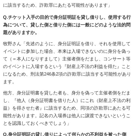
に該当するため、詐欺罪にあたる可能性があります」
Q.チケット入手の目的で身分証明証を貸し借りし、使用する行
為について、貸した側と借りた側には一般にどのような法的問
題がありますか。
牧野さん「先述のように、身分証明証を借り、それを使用して
イベントに参加した場合、本来は入場できないのに身分を偽っ
て（＝本人になりすまして）主催者側をだまし、コンサート等
のイベントに入場するという『財産上不法の利益を得た』こと
になるため、刑法第246条2項の詐欺罪に該当する可能性があり
ます。
他方、身分証明書を貸した者も、身分を偽って主催者側をだま
し、『他人（身分証明書を借りた人）にこれ（財産上不法の利
益）を得させた者』に該当するため、同項の詐欺罪にあたる可
能性があります。記名の入場券は他人に譲渡できないというこ
とを認識しておくべきでしょう」
Q.身分証明証の貸し借りによって何らかの不利益を被った側