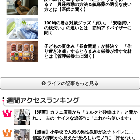
る？ 月経移動の方法＆鎮痛薬の適切な使い
方とは【医師に聞く】
100均の暑さ対策グッズ「買い」「安物買い
の銭失い」の違いとは 節約アドバイザーに
聞く
子どもの夏休み「昼食問題」が解決？ 「作
り置き冷凍」するとうまみ＆栄養が増す食材
とは【管理栄養士に聞く】
ライフの記事もっと見る
週間アクセスランキング
【漫画】カフェ店員から「ミルクと砂糖は？」と聞か
れ… 夫の“ナイスな返答”に「これから使います」
【漫画】小学校で人気の男性教師が女子トイレに…
個室の隙間から見えた“恐ろしいモノ”に「許せない」