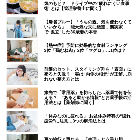
気のもと？ ドライブ中の“疲れにくい食事
術”とは【管理栄養士に聞く】
【帰省ブルー】「うちの親、気を使わなくて
いいから」 能天気な夫に絶望…義実家
で“孤立”した36歳妻の本音
【熱中症】予防に効果的な食材ランキング
3位「鶏むね肉」2位「マグロ」…1位は？
前髪のセット、スタイリング剤を「表面」に
塗ると失敗？ 実は“内側の根元”が正解…崩
れない整え方とは
旅先で「常用薬」を切らした…薬局で何を伝
える？ “あると助かる情報”とお薬手帳の活
用法とは【薬剤師に聞く】
「休みなのに疲れる」 お盆休み特有の“隠れ
疲労”に注意…3つの解消法とは
夏の旅行と重なる…「生理」どう乗り切