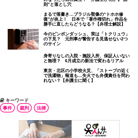
則”と落とし穴
まるで落書き…ブラジル聖像の“トホホ修
復”が炎上！ 日本で「著作権切れ」作品を
勝手に直したらどうなる？【弁理士解説】
今のピンポンダッシュ、実は「トクリュウ」
の下見？ 元刑事が警告する見逃せない2つ
のサイン
身寄りなしの入院・施設入所、保証人いない
と無理？ 6月成立の新法で変わるリアル
東京・北区の小学校火災、「ストーブの近く
で洗濯物」報道も…失火でも弁償責任を問わ
れない？【弁護士に聞く】
キーワード
事件
裁判
法律