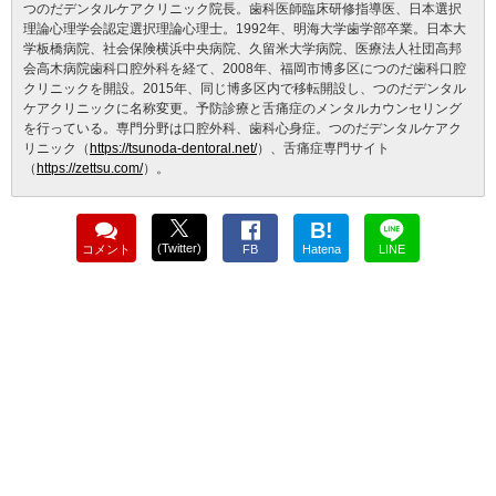
つのだデンタルケアクリニック院長。歯科医師臨床研修指導医、日本選択
理論心理学会認定選択理論心理士。1992年、明海大学歯学部卒業。日本大
学板橋病院、社会保険横浜中央病院、久留米大学病院、医療法人社団高邦
会高木病院歯科口腔外科を経て、2008年、福岡市博多区につのだ歯科口腔
クリニックを開設。2015年、同じ博多区内で移転開設し、つのだデンタル
ケアクリニックに名称変更。予防診療と舌痛症のメンタルカウンセリング
を行っている。専門分野は口腔外科、歯科心身症。つのだデンタルケアク
リニック（
https://tsunoda-dentoral.net/
）、舌痛症専門サイト
（
https://zettsu.com/
）。
B!
(Twitter)
コメント
FB
Hatena
LINE