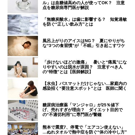
ル」は血糖値高めの人が使ってOK？ 注意
点を糖尿病専門医が解説
「無糖炭酸水」は歯に影響する？ 知覚過敏
を防ぐ“正しい飲み方”とは
風呂上がりのアイスはNG？ 夏にやりがち
な“3つの食習慣”が「不眠」引き起こすワケ
「歩けないほどの激痛」 暑いと“痛風”にな
りやすいのは脱水が原因？ 注意すべき人
の“特徴”とは【医師解説】
【水虫】バスマットだけじゃない…家庭内の
感染招く“要注意スポット”とは 医師に聞く
糖尿病治療薬「マンジャロ」が25％値下
げ、売れすぎが理由？ ダイエット目的で
の“不適切利用”に専門医が警鐘
熊本で震度7、停電で「エアコン使えない」
…ぬれタオルで熱中症を防ぐ“体の冷やし方”