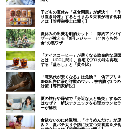
子どもの夏休み「昼食問題」が解決？ 「作
り置き冷凍」するとうまみ＆栄養が増す食材
とは【管理栄養士に聞く】
夏休みの出費を劇的カット！ 節約アドバイ
ザーが教える「0円レジャー」と“おうち外
食”の裏ワザ
「アイスコーヒー」が薄くなる致命的な原因
とは UCCに聞く、自宅でプロの味を再現
する「蒸らし」と「黄金比」
「電気代が安くなる」は危険？ 偽アプリ＆
SNS広告に潜む詐欺のワナ… 被害防ぐ3つの
対策【専門家解説】
夏の旅行や帰省で「身近な人と衝突」するの
はなぜ？ 解決テクニックを心理カウンセラ
ーが解説
食欲ないのに体重増…「そうめんだけ」が原
因？ 夏バテ太り予防に役立つ栄養素＆夕食