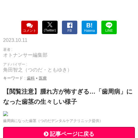
B!
(Twitter)
コメント
FB
Hatena
LINE
2023.10.11
著者 :
オトナンサー編集部
アドバイザー :
角田智之（つのだ・ともゆき）
キーワード :
歯科
•
医療
【閲覧注意】腫れ方が怖すぎる…「歯周病」に
なった歯茎の生々しい様子
歯周病になった歯茎（つのだデンタルケアクリニック提供）
記事ページに戻る