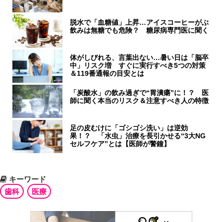
脱水で「血糖値」上昇…アイスコーヒーがぶ
飲みは無糖でも危険？ 糖尿病専門医に聞く
体がしびれる、言葉出ない…暑い日は「脳卒
中」リスク増 すぐに実行すべき5つの対策
＆119番通報の目安とは
「炭酸水」の飲み過ぎで“胃潰瘍”に！？ 医
師に聞く本当のリスク＆注意すべき人の特徴
足の皮むけに「ゴシゴシ洗い」は逆効
果！？ 「水虫」治療を長引かせる“3大NG
セルフケア”とは【医師が警鐘】
キーワード
歯科
医療