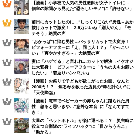
【漫画】小学校で人気の男性教師が女子トイレに…
個室の隙間から見えた“恐ろしいモノ”に「許せない」
前日にカットしたのに…“しっくりこない”男性→あか
抜けカットで激変！ 2.9万いいね「別人やん」「モ
テそう」絶賛の声
“おかっぱ”に悩む男性→バッサリカットで大変身！
ビフォーアフターに「え、同じ人！？」「かっこい
い」「爽やかすぎる～」大絶賛の声
妻に「ハゲてる」と言われ…カットで解決→イケオジ
に大変身！ ビフォーアフターに「うちの夫もお願い
したい」「若返りハンパない」
【漫画】お祭りで子どもが欲しがったお面、なんと
2000円！？ 焦る母を救った店員の“粋な計らい”に
「天使降臨」
【漫画】電車でベビーカーの赤ちゃんに蹴られた男
性 怒ると思いきや…“意外な本音”に「なんてすて
き！」
大量の「ペットボトル」が楽に運べる！？ 災害時に
役立つ自衛隊の“ライフハック”に「目からうろこ」
「助かる」