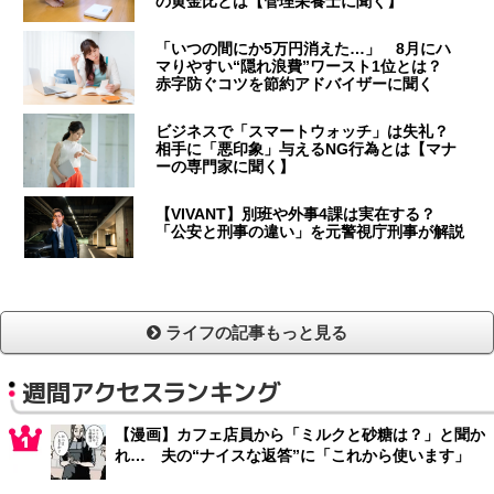
の黄金比とは【管理栄養士に聞く】
「いつの間にか5万円消えた…」 8月にハ
マりやすい“隠れ浪費”ワースト1位とは？
赤字防ぐコツを節約アドバイザーに聞く
ビジネスで「スマートウォッチ」は失礼？
相手に「悪印象」与えるNG行為とは【マナ
ーの専門家に聞く】
【VIVANT】別班や外事4課は実在する？
「公安と刑事の違い」を元警視庁刑事が解説
ライフの記事もっと見る
週間アクセスランキング
【漫画】カフェ店員から「ミルクと砂糖は？」と聞か
れ… 夫の“ナイスな返答”に「これから使います」