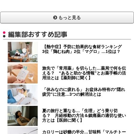
もっと見る
編集部おすすめ記事
【熱中症】予防に効果的な食材ランキング
3位「鶏むね肉」2位「マグロ」…1位は？
旅先で「常用薬」を切らした…薬局で何を伝
える？ “あると助かる情報”とお薬手帳の活
用法とは【薬剤師に聞く】
「休みなのに疲れる」 お盆休み特有の“隠れ
疲労”に注意…3つの解消法とは
夏の旅行と重なる…「生理」どう乗り切
る？ 月経移動の方法＆鎮痛薬の適切な使い
方とは【医師に聞く】
カロリーは砂糖の半分…甘味料「マルチトー