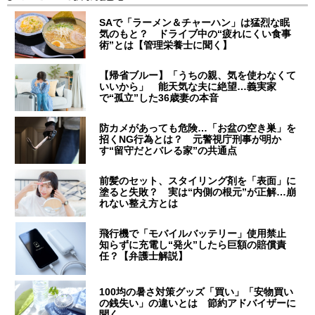
SAで「ラーメン＆チャーハン」は猛烈な眠
気のもと？ ドライブ中の“疲れにくい食事
術”とは【管理栄養士に聞く】
【帰省ブルー】「うちの親、気を使わなくて
いいから」 能天気な夫に絶望…義実家
で“孤立”した36歳妻の本音
防カメがあっても危険…「お盆の空き巣」を
招くNG行為とは？ 元警視庁刑事が明か
す“留守だとバレる家”の共通点
前髪のセット、スタイリング剤を「表面」に
塗ると失敗？ 実は“内側の根元”が正解…崩
れない整え方とは
飛行機で「モバイルバッテリー」使用禁止
知らずに充電し“発火”したら巨額の賠償責
任？【弁護士解説】
100均の暑さ対策グッズ「買い」「安物買い
の銭失い」の違いとは 節約アドバイザーに
聞く