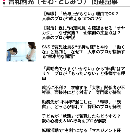
曽和利光（そわ・としみつ） 関連記事
【転職】「給与上がらない」理由でOK？
人事のプロが“教える”3つのワケ
【就活】親に“内定同意”を確認させる「オヤ
カク」 なぜ実施？ 企業側の注意点は？
人事のプロが解説
SNSで育児社員を“子持ち様”とやゆ 「働く
な」と批判も なぜ？ 人事のプロが指摘す
る“根本的な問題”
「異動先でうまくいかない」から“転職”はア
リ？ プロが「もったいない」と指摘する理
由
就活に不利？ 在籍する「大学」関係者が不
祥事、面接時にどう対応？ 専門家が解説
勤務先が“不祥事”起こした…「転職」「残
留」、どっちが有利？ 採用のプロが解説
子どもが「就活」で苦戦したらどうする？
親の心構え＆NG行為をプロが解説
転職活動で“有利”になる「マネジメント経