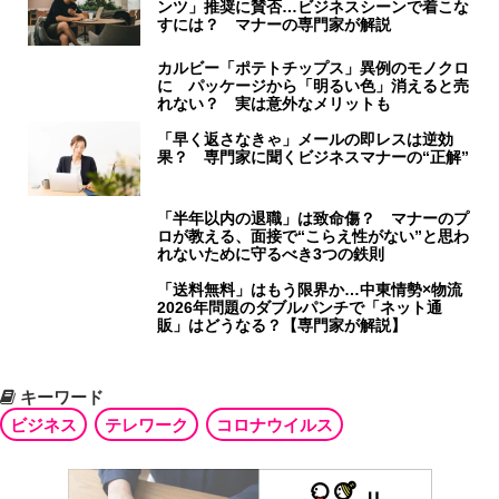
ンツ」推奨に賛否…ビジネスシーンで着こな
すには？ マナーの専門家が解説
カルビー「ポテトチップス」異例のモノクロ
に パッケージから「明るい色」消えると売
れない？ 実は意外なメリットも
「早く返さなきゃ」メールの即レスは逆効
果？ 専門家に聞くビジネスマナーの“正解”
「半年以内の退職」は致命傷？ マナーのプ
ロが教える、面接で“こらえ性がない”と思わ
れないために守るべき3つの鉄則
「送料無料」はもう限界か…中東情勢×物流
2026年問題のダブルパンチで「ネット通
販」はどうなる？【専門家が解説】
キーワード
ビジネス
テレワーク
コロナウイルス