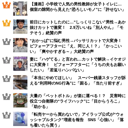
【漫画】小学校で人気の男性教師が女子トイレに…
個室の隙間から見えた“恐ろしいモノ”に「許せない」
前日にカットしたのに…“しっくりこない”男性→あか
抜けカットで激変！ 2.9万いいね「別人やん」「モ
テそう」絶賛の声
“おかっぱ”に悩む男性→バッサリカットで大変身！
ビフォーアフターに「え、同じ人！？」「かっこい
い」「爽やかすぎる～」大絶賛の声
妻に「ハゲてる」と言われ…カットで解決→イケオジ
に大変身！ ビフォーアフターに「うちの夫もお願い
したい」「若返りハンパない」
「本当にやめてほしい」 スーパー銭湯スタッフが訴
える“利用時のNG行為”に「困る」「当たり前すぎ」
大量の「ペットボトル」が楽に運べる！？ 災害時に
役立つ自衛隊の“ライフハック”に「目からうろこ」
「助かる」
「転売ヤーから買わないで」アイラップ公式が“ウォ
ッシャブルタンク”増産を報告 SNS「心強い」「落
ち着いたら買う」