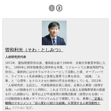
1
2
曽和利光（そわ・としみつ）
人材研究所代表
1971年、愛知県豊田市出身。灘高校を経て1990年、京都大学教育学部に入
学し、1995年に同学部教育心理学科を卒業。リクルートで人事採用部門を
担当し、最終的にはゼネラルマネジャーとして活動した後、オープンハウ
ス、ライフネット生命保険など多様な業界で人事を担当。「組織」「人
事」と「心理学」をクロスさせた独特の手法を特徴としている。2011年、
「人材研究所」を設立し、代表取締役社長に就任。企業の人事部（採用す
る側）への指南を行うと同時に、これまで2万人を超える就職希望者の面接
を行った経験から、新卒および中途採用の就職活動者（採用される側）へ
の活動指南を各種メディアのコラムなどで展開している。著書に
「定着と
離職のマネジメント『自ら変わり続ける組織』を実現する人材流動性と
は」
（ソシム）など。