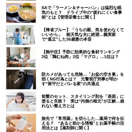
SAで「ラーメン＆チャーハン」は猛烈な眠
気のもと？ ドライブ中の“疲れにくい食事
術”とは【管理栄養士に聞く】
【帰省ブルー】「うちの親、気を使わなくて
いいから」 能天気な夫に絶望…義実家
で“孤立”した36歳妻の本音
【熱中症】予防に効果的な食材ランキング
3位「鶏むね肉」2位「マグロ」…1位は？
防カメがあっても危険…「お盆の空き巣」を
招くNG行為とは？ 元警視庁刑事が明か
す“留守だとバレる家”の共通点
前髪のセット、スタイリング剤を「表面」に
塗ると失敗？ 実は“内側の根元”が正解…崩
れない整え方とは
旅先で「常用薬」を切らした…薬局で何を伝
える？ “あると助かる情報”とお薬手帳の活
用法とは【薬剤師に聞く】