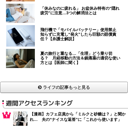
「休みなのに疲れる」 お盆休み特有の“隠れ
疲労”に注意…3つの解消法とは
飛行機で「モバイルバッテリー」使用禁止
知らずに充電し“発火”したら巨額の賠償責
任？【弁護士解説】
夏の旅行と重なる…「生理」どう乗り切
る？ 月経移動の方法＆鎮痛薬の適切な使い
方とは【医師に聞く】
ライフの記事もっと見る
週間アクセスランキング
【漫画】カフェ店員から「ミルクと砂糖は？」と聞か
れ… 夫の“ナイスな返答”に「これから使います」