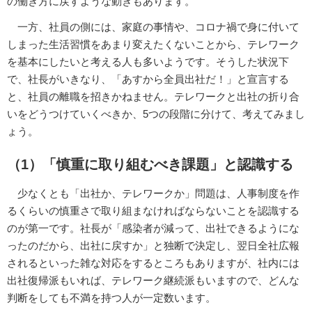
の働き方に戻すような動きもあります。
一方、社員の側には、家庭の事情や、コロナ禍で身に付いて
しまった生活習慣をあまり変えたくないことから、テレワーク
を基本にしたいと考える人も多いようです。そうした状況下
で、社長がいきなり、「あすから全員出社だ！」と宣言する
と、社員の離職を招きかねません。テレワークと出社の折り合
いをどうつけていくべきか、5つの段階に分けて、考えてみまし
ょう。
（1）「慎重に取り組むべき課題」と認識する
少なくとも「出社か、テレワークか」問題は、人事制度を作
るくらいの慎重さで取り組まなければならないことを認識する
のが第一です。社長が「感染者が減って、出社できるようにな
ったのだから、出社に戻すか」と独断で決定し、翌日全社広報
されるといった雑な対応をするところもありますが、社内には
出社復帰派もいれば、テレワーク継続派もいますので、どんな
判断をしても不満を持つ人が一定数います。