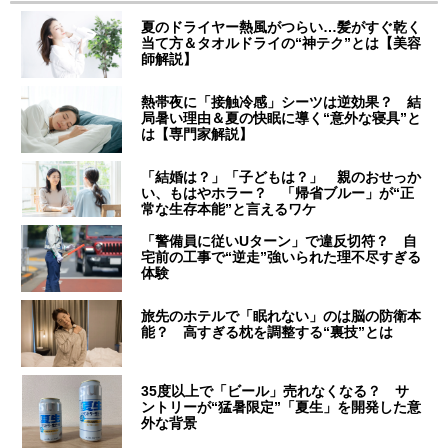
夏のドライヤー熱風がつらい…髪がすぐ乾く
当て方＆タオルドライの“神テク”とは【美容
師解説】
熱帯夜に「接触冷感」シーツは逆効果？ 結
局暑い理由＆夏の快眠に導く“意外な寝具”と
は【専門家解説】
「結婚は？」「子どもは？」 親のおせっか
い、もはやホラー？ 「帰省ブルー」が“正
常な生存本能”と言えるワケ
「警備員に従いUターン」で違反切符？ 自
宅前の工事で“逆走”強いられた理不尽すぎる
体験
旅先のホテルで「眠れない」のは脳の防衛本
能？ 高すぎる枕を調整する“裏技”とは
35度以上で「ビール」売れなくなる？ サ
ントリーが“猛暑限定”「夏生」を開発した意
外な背景