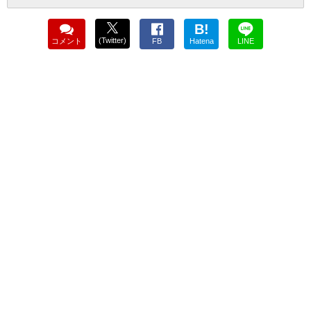
B!
(Twitter)
コメント
FB
Hatena
LINE