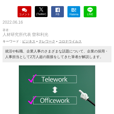
B!
(Twitter)
コメント
FB
Hatena
LINE
2022.06.16
著者 :
人材研究所代表 曽和利光
キーワード :
ビジネス
•
テレワーク
•
コロナウイルス
就活や転職、企業人事のさまざまな話題について、企業の採用・
人事担当として2万人超の面接をしてきた筆者が解説します。