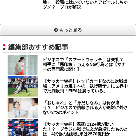
験」 役職に就いていないとアピールしちゃ
ダメ？ プロが解説
もっと見る
編集部おすすめ記事
ビジネスで「スマートウォッチ」は失礼？
相手に「悪印象」与えるNG行為とは【マナ
ーの専門家に聞く】
【サッカーW杯】レッドカードなのに次戦出
場…アメリカ選手への「執行猶予」に世界中
で批判殺到「FIFAは腐っている」
「おしゃれ」と「身だしなみ」は何が違
う？ ビジネスで信頼される人が絶対に外さ
ない3つのポイント
【サッカーW杯】深夜に124億が動い
た！？ ブラジル戦で注文が急増したものと
は 4試合の経済効果は2570億円か