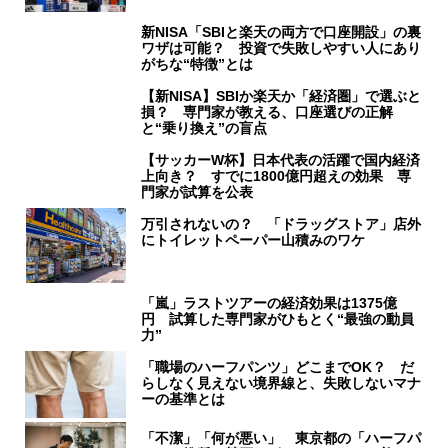
新NISA「SBIと楽天の両方で口座開設」の裏
ワザは可能？ 投資で失敗しやすい人にあり
がちな“特徴”とは
【新NISA】SBIか楽天か「経済圏」で選ぶと
損？ 専門家が教える、口座選びの正解
と“乗り換え”の盲点
【サッカーW杯】日本代表の活躍で国内経済
上向き？ すでに1800億円超えの効果 専
門家が試算を公表
万引されないの？ 「ドラッグストア」店外
にトイレットペーパー山積みのワケ
「嵐」ラストツアーの経済効果は1375億
円 試算した専門家がひもとく“最強の動員
力”
「職場のハーフパンツ」どこまでOK？ だ
らしなく見えない境界線と、失敗しないマナ
ーの基準とは
「不潔」「何が悪い」 東京都の「ハーフパ