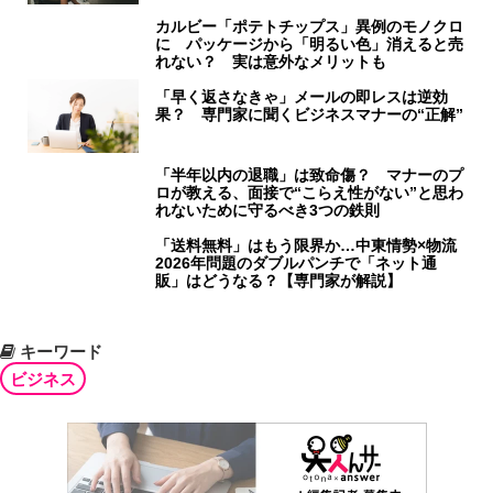
カルビー「ポテトチップス」異例のモノクロ
に パッケージから「明るい色」消えると売
れない？ 実は意外なメリットも
「早く返さなきゃ」メールの即レスは逆効
果？ 専門家に聞くビジネスマナーの“正解”
「半年以内の退職」は致命傷？ マナーのプ
ロが教える、面接で“こらえ性がない”と思わ
れないために守るべき3つの鉄則
「送料無料」はもう限界か…中東情勢×物流
2026年問題のダブルパンチで「ネット通
販」はどうなる？【専門家が解説】
キーワード
ビジネス