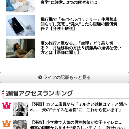
疲労”に注意…3つの解消法とは
飛行機で「モバイルバッテリー」使用禁止
知らずに充電し“発火”したら巨額の賠償責
任？【弁護士解説】
夏の旅行と重なる…「生理」どう乗り切
る？ 月経移動の方法＆鎮痛薬の適切な使い
方とは【医師に聞く】
ライフの記事もっと見る
週間アクセスランキング
【漫画】カフェ店員から「ミルクと砂糖は？」と聞か
れ… 夫の“ナイスな返答”に「これから使います」
【漫画】小学校で人気の男性教師が女子トイレに…
個室の隙間から見えた“恐ろしいモノ”に「許せない」