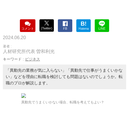
B!
(Twitter)
コメント
FB
Hatena
LINE
2024.06.20
著者 :
人材研究所代表 曽和利光
キーワード :
ビジネス
「異動先の業務が気に入らない」「異動先で仕事がうまくいかな
い」などを理由に転職を検討しても問題はないのでしょうか。転
職のプロが解説します。
異動先でうまくいかない場合、転職を考えてもよい？