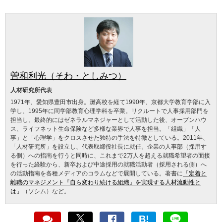
曽和利光（そわ・としみつ）
人材研究所代表
1971年、愛知県豊田市出身。灘高校を経て1990年、京都大学教育学部に入
学し、1995年に同学部教育心理学科を卒業。リクルートで人事採用部門を
担当し、最終的にはゼネラルマネジャーとして活動した後、オープンハウ
ス、ライフネット生命保険など多様な業界で人事を担当。「組織」「人
事」と「心理学」をクロスさせた独特の手法を特徴としている。2011年、
「人材研究所」を設立し、代表取締役社長に就任。企業の人事部（採用す
る側）への指南を行うと同時に、これまで2万人を超える就職希望者の面接
を行った経験から、新卒および中途採用の就職活動者（採用される側）へ
の活動指南を各種メディアのコラムなどで展開している。著書に
「定着と
離職のマネジメント『自ら変わり続ける組織』を実現する人材流動性と
は」
（ソシム）など。
B!