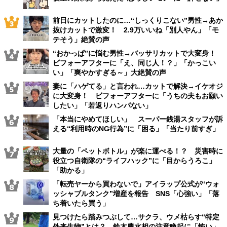
前日にカットしたのに…“しっくりこない”男性→あか
抜けカットで激変！ 2.9万いいね「別人やん」「モ
テそう」絶賛の声
“おかっぱ”に悩む男性→バッサリカットで大変身！
ビフォーアフターに「え、同じ人！？」「かっこい
い」「爽やかすぎる～」大絶賛の声
妻に「ハゲてる」と言われ…カットで解決→イケオジ
に大変身！ ビフォーアフターに「うちの夫もお願い
したい」「若返りハンパない」
「本当にやめてほしい」 スーパー銭湯スタッフが訴
える“利用時のNG行為”に「困る」「当たり前すぎ」
大量の「ペットボトル」が楽に運べる！？ 災害時に
役立つ自衛隊の“ライフハック”に「目からうろこ」
「助かる」
「転売ヤーから買わないで」アイラップ公式が“ウォ
ッシャブルタンク”増産を報告 SNS「心強い」「落
ち着いたら買う」
見つけたら踏みつぶして…サクラ、ウメ枯らす“特定
外来生物”とは？ 鈴木農水相の注意喚起に「怖い」