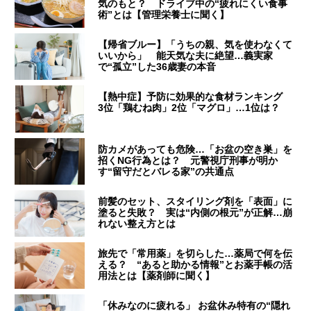
気のもと？ ドライブ中の“疲れにくい食事
術”とは【管理栄養士に聞く】
【帰省ブルー】「うちの親、気を使わなくて
いいから」 能天気な夫に絶望…義実家
で“孤立”した36歳妻の本音
【熱中症】予防に効果的な食材ランキング
3位「鶏むね肉」2位「マグロ」…1位は？
防カメがあっても危険…「お盆の空き巣」を
招くNG行為とは？ 元警視庁刑事が明か
す“留守だとバレる家”の共通点
前髪のセット、スタイリング剤を「表面」に
塗ると失敗？ 実は“内側の根元”が正解…崩
れない整え方とは
旅先で「常用薬」を切らした…薬局で何を伝
える？ “あると助かる情報”とお薬手帳の活
用法とは【薬剤師に聞く】
「休みなのに疲れる」 お盆休み特有の“隠れ