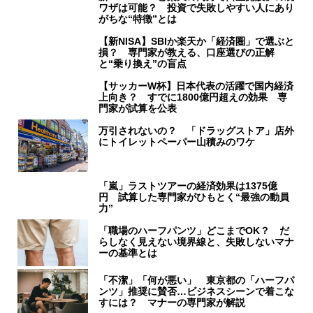
ワザは可能？ 投資で失敗しやすい人にあり
がちな“特徴”とは
【新NISA】SBIか楽天か「経済圏」で選ぶと
損？ 専門家が教える、口座選びの正解
と“乗り換え”の盲点
【サッカーW杯】日本代表の活躍で国内経済
上向き？ すでに1800億円超えの効果 専
門家が試算を公表
万引されないの？ 「ドラッグストア」店外
にトイレットペーパー山積みのワケ
「嵐」ラストツアーの経済効果は1375億
円 試算した専門家がひもとく“最強の動員
力”
「職場のハーフパンツ」どこまでOK？ だ
らしなく見えない境界線と、失敗しないマナ
ーの基準とは
「不潔」「何が悪い」 東京都の「ハーフパ
ンツ」推奨に賛否…ビジネスシーンで着こな
すには？ マナーの専門家が解説