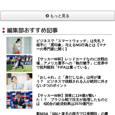
もっと見る
編集部おすすめ記事
ビジネスで「スマートウォッチ」は失礼？
相手に「悪印象」与えるNG行為とは【マナ
ーの専門家に聞く】
【サッカーW杯】レッドカードなのに次戦出
場…アメリカ選手への「執行猶予」に世界中
で批判殺到「FIFAは腐っている」
「おしゃれ」と「身だしなみ」は何が違
う？ ビジネスで信頼される人が絶対に外さ
ない3つのポイント
【サッカーW杯】深夜に124億が動い
た！？ ブラジル戦で注文が急増したものと
は 4試合の経済効果は2570億円か
新NISA「SBIと楽天の両方で口座開設」の裏