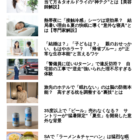
当て方＆タオルドライの“神テク”とは【美容
師解説】
熱帯夜に「接触冷感」シーツは逆効果？ 結
局暑い理由＆夏の快眠に導く“意外な寝具”と
は【専門家解説】
「結婚は？」「子どもは？」 親のおせっか
い、もはやホラー？ 「帰省ブルー」が“正
常な生存本能”と言えるワケ
「警備員に従いUターン」で違反切符？ 自
宅前の工事で“逆走”強いられた理不尽すぎる
体験
旅先のホテルで「眠れない」のは脳の防衛本
能？ 高すぎる枕を調整する“裏技”とは
35度以上で「ビール」売れなくなる？ サ
ントリーが“猛暑限定”「夏生」を開発した意
外な背景
SAで「ラーメン＆チャーハン」は猛烈な眠