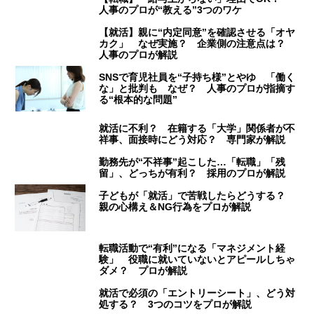
人事のプロが“教える”3つのワケ
【就活】親に“内定同意”を確認させる「オヤ
カク」 なぜ実施？ 企業側の注意点は？
人事のプロが解説
SNSで育児社員を“子持ち様”とやゆ 「働く
な」と批判も なぜ？ 人事のプロが指摘す
る“根本的な問題”
就活に不利？ 在籍する「大学」関係者が不
祥事、面接時にどう対応？ 専門家が解説
勤務先が“不祥事”起こした…「転職」「残
留」、どっちが有利？ 採用のプロが解説
子どもが「就活」で苦戦したらどうする？
親の心構え＆NG行為をプロが解説
転職活動で“有利”になる「マネジメント経
験」 役職に就いていないとアピールしちゃ
ダメ？ プロが解説
就活で必須の「エントリーシート」、どう対
処する？ 3つのコツをプロが解説