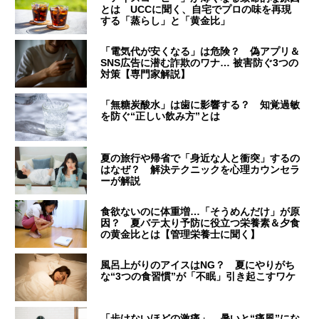
とは UCCに聞く、自宅でプロの味を再現
する「蒸らし」と「黄金比」
「電気代が安くなる」は危険？ 偽アプリ＆
SNS広告に潜む詐欺のワナ… 被害防ぐ3つの
対策【専門家解説】
「無糖炭酸水」は歯に影響する？ 知覚過敏
を防ぐ“正しい飲み方”とは
夏の旅行や帰省で「身近な人と衝突」するの
はなぜ？ 解決テクニックを心理カウンセラ
ーが解説
食欲ないのに体重増…「そうめんだけ」が原
因？ 夏バテ太り予防に役立つ栄養素＆夕食
の黄金比とは【管理栄養士に聞く】
風呂上がりのアイスはNG？ 夏にやりがち
な“3つの食習慣”が「不眠」引き起こすワケ
「歩けないほどの激痛」 暑いと“痛風”にな