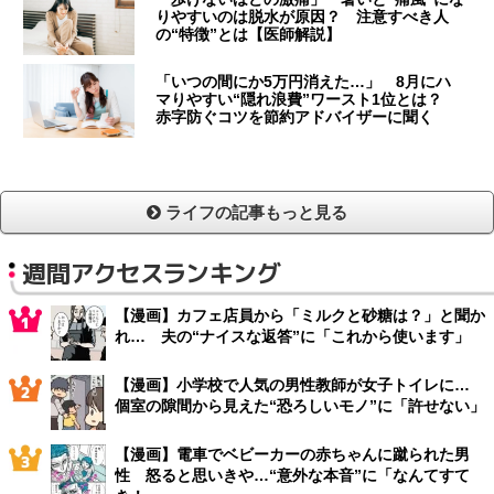
りやすいのは脱水が原因？ 注意すべき人
の“特徴”とは【医師解説】
「いつの間にか5万円消えた…」 8月にハ
マりやすい“隠れ浪費”ワースト1位とは？
赤字防ぐコツを節約アドバイザーに聞く
ライフの記事もっと見る
週間アクセスランキング
【漫画】カフェ店員から「ミルクと砂糖は？」と聞か
れ… 夫の“ナイスな返答”に「これから使います」
【漫画】小学校で人気の男性教師が女子トイレに…
個室の隙間から見えた“恐ろしいモノ”に「許せない」
【漫画】電車でベビーカーの赤ちゃんに蹴られた男
性 怒ると思いきや…“意外な本音”に「なんてすて