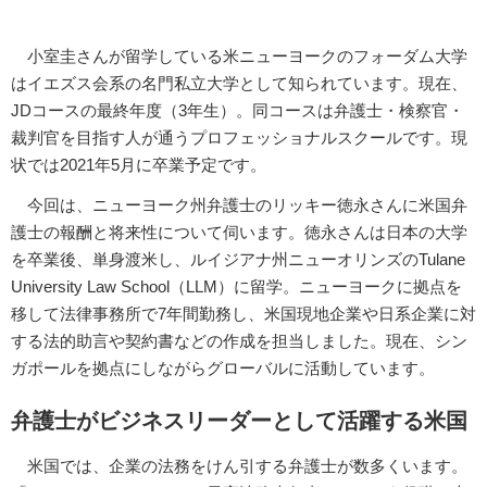
小室圭さんが留学している米ニューヨークのフォーダム大学
はイエズス会系の名門私立大学として知られています。現在、
JDコースの最終年度（3年生）。同コースは弁護士・検察官・
裁判官を目指す人が通うプロフェッショナルスクールです。現
状では2021年5月に卒業予定です。
今回は、ニューヨーク州弁護士のリッキー徳永さんに米国弁
護士の報酬と将来性について伺います。徳永さんは日本の大学
を卒業後、単身渡米し、ルイジアナ州ニューオリンズのTulane
University Law School（LLM）に留学。ニューヨークに拠点を
移して法律事務所で7年間勤務し、米国現地企業や日系企業に対
する法的助言や契約書などの作成を担当しました。現在、シン
ガポールを拠点にしながらグローバルに活動しています。
弁護士がビジネスリーダーとして活躍する米国
米国では、企業の法務をけん引する弁護士が数多くいます。