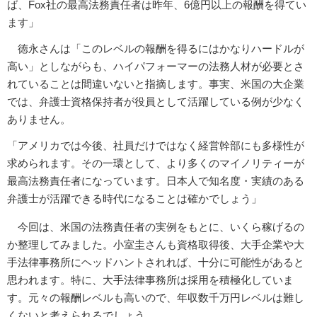
ば、Fox社の最高法務責任者は昨年、6億円以上の報酬を得てい
ます」
徳永さんは「このレベルの報酬を得るにはかなりハードルが
高い」としながらも、ハイパフォーマーの法務人材が必要とさ
れていることは間違いないと指摘します。事実、米国の大企業
では、弁護士資格保持者が役員として活躍している例が少なく
ありません。
「アメリカでは今後、社員だけではなく経営幹部にも多様性が
求められます。その一環として、より多くのマイノリティーが
最高法務責任者になっています。日本人で知名度・実績のある
弁護士が活躍できる時代になることは確かでしょう」
今回は、米国の法務責任者の実例をもとに、いくら稼げるの
か整理してみました。小室圭さんも資格取得後、大手企業や大
手法律事務所にヘッドハントされれば、十分に可能性があると
思われます。特に、大手法律事務所は採用を積極化していま
す。元々の報酬レベルも高いので、年収数千万円レベルは難し
くないと考えられるでしょう。