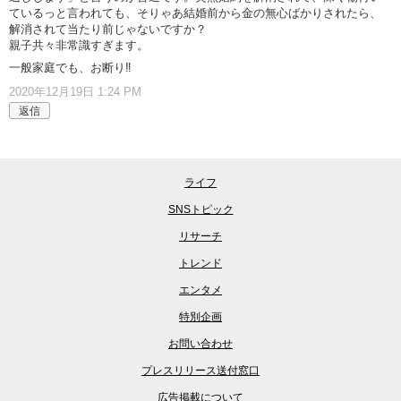
ているっと言われても、そりゃあ結婚前から金の無心ばかりされたら、
解消されて当たり前じゃないですか？
親子共々非常識すぎます。
一般家庭でも、お断り‼️
2020年12月19日 1:24 PM
返信
ライフ
SNSトピック
リサーチ
トレンド
エンタメ
特別企画
お問い合わせ
プレスリリース送付窓口
広告掲載について