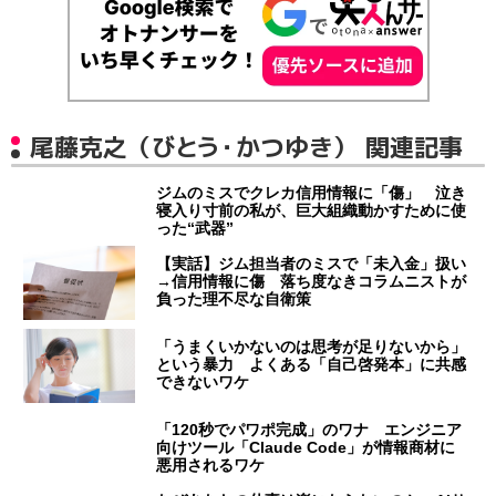
尾藤克之（びとう・かつゆき） 関連記事
ジムのミスでクレカ信用情報に「傷」 泣き
寝入り寸前の私が、巨大組織動かすために使
った“武器”
【実話】ジム担当者のミスで「未入金」扱い
→信用情報に傷 落ち度なきコラムニストが
負った理不尽な自衛策
「うまくいかないのは思考が足りないから」
という暴力 よくある「自己啓発本」に共感
できないワケ
「120秒でパワポ完成」のワナ エンジニア
向けツール「Claude Code」が情報商材に
悪用されるワケ