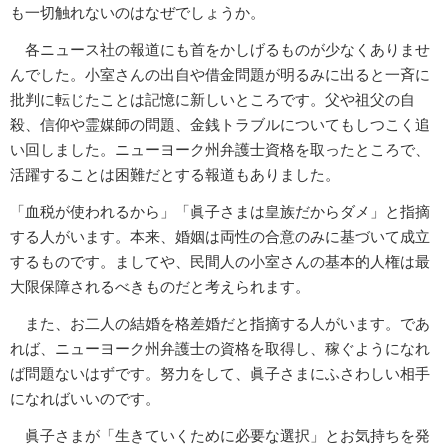
も一切触れないのはなぜでしょうか。
各ニュース社の報道にも首をかしげるものが少なくありませ
んでした。小室さんの出自や借金問題が明るみに出ると一斉に
批判に転じたことは記憶に新しいところです。父や祖父の自
殺、信仰や霊媒師の問題、金銭トラブルについてもしつこく追
い回しました。ニューヨーク州弁護士資格を取ったところで、
活躍することは困難だとする報道もありました。
「血税が使われるから」「眞子さまは皇族だからダメ」と指摘
する人がいます。本来、婚姻は両性の合意のみに基づいて成立
するものです。ましてや、民間人の小室さんの基本的人権は最
大限保障されるべきものだと考えられます。
また、お二人の結婚を格差婚だと指摘する人がいます。であ
れば、ニューヨーク州弁護士の資格を取得し、稼ぐようになれ
ば問題ないはずです。努力をして、眞子さまにふさわしい相手
になればいいのです。
眞子さまが「生きていくために必要な選択」とお気持ちを発