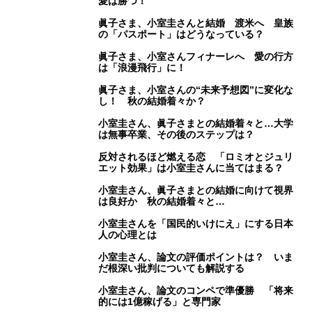
愛は勝つ！
眞子さま、小室圭さんと結婚 渡米へ 皇族
の「パスポート」はどうなっている？
眞子さま、小室さんフィナーレへ 愛の行方
は「浪漫飛行」に！
眞子さま、小室さんの“未来予想図”に変化な
し！ 秋の結婚着々か？
小室圭さん、眞子さまとの結婚着々と…大学
は無事卒業、その後のステップは？
反対されるほど燃える恋 「ロミオとジュリ
エット効果」は小室圭さんに当てはまる？
小室圭さん、眞子さまとの結婚に向けて視界
は良好か 秋の結婚着々と…
小室圭さんを「国民的いけにえ」にする日本
人の心理とは
小室圭さん、論文の評価ポイントは？ いま
だ根深い批判についても解説する
小室圭さん、論文のコンペで準優勝 「将来
的には1億稼げる」と専門家