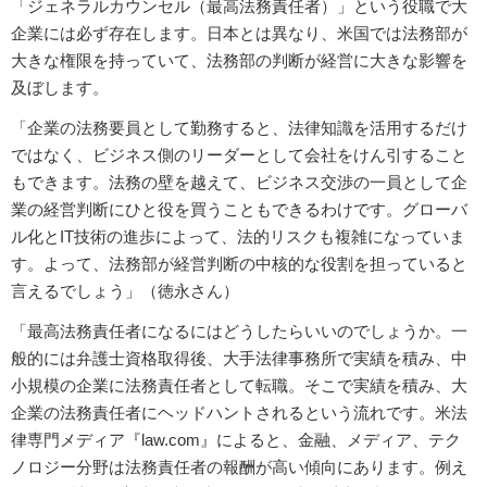
「ジェネラルカウンセル（最高法務責任者）」という役職で大
企業には必ず存在します。日本とは異なり、米国では法務部が
大きな権限を持っていて、法務部の判断が経営に大きな影響を
及ぼします。
「企業の法務要員として勤務すると、法律知識を活用するだけ
ではなく、ビジネス側のリーダーとして会社をけん引すること
もできます。法務の壁を越えて、ビジネス交渉の一員として企
業の経営判断にひと役を買うこともできるわけです。グローバ
ル化とIT技術の進歩によって、法的リスクも複雑になっていま
す。よって、法務部が経営判断の中核的な役割を担っていると
言えるでしょう」（徳永さん）
「最高法務責任者になるにはどうしたらいいのでしょうか。一
般的には弁護士資格取得後、大手法律事務所で実績を積み、中
小規模の企業に法務責任者として転職。そこで実績を積み、大
企業の法務責任者にヘッドハントされるという流れです。米法
律専門メディア『law.com』によると、金融、メディア、テク
ノロジー分野は法務責任者の報酬が高い傾向にあります。例え