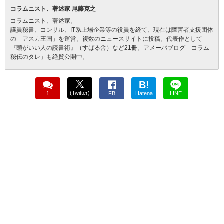
コラムニスト、著述家 尾藤克之
コラムニスト、著述家。
議員秘書、コンサル、IT系上場企業等の役員を経て、現在は障害者支援団体
の「アスカ王国」を運営。複数のニュースサイトに投稿。代表作として
『頭がいい人の読書術』（すばる舎）など21冊。アメーバブログ「コラム
秘伝のタレ」も絶賛公開中。
B!
(Twitter)
1
FB
Hatena
LINE