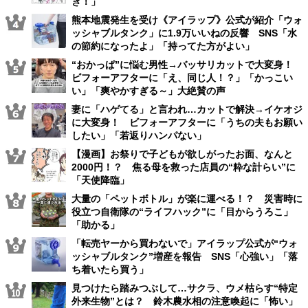
き！」
熊本地震発生を受け《アイラップ》公式が紹介「ウォ
ッシャブルタンク」に1.9万いいねの反響 SNS「水
の節約になったよ」「持ってた方がよい」
“おかっぱ”に悩む男性→バッサリカットで大変身！
ビフォーアフターに「え、同じ人！？」「かっこい
い」「爽やかすぎる～」大絶賛の声
妻に「ハゲてる」と言われ…カットで解決→イケオジ
に大変身！ ビフォーアフターに「うちの夫もお願い
したい」「若返りハンパない」
【漫画】お祭りで子どもが欲しがったお面、なんと
2000円！？ 焦る母を救った店員の“粋な計らい”に
「天使降臨」
大量の「ペットボトル」が楽に運べる！？ 災害時に
役立つ自衛隊の“ライフハック”に「目からうろこ」
「助かる」
「転売ヤーから買わないで」アイラップ公式が“ウォ
ッシャブルタンク”増産を報告 SNS「心強い」「落
ち着いたら買う」
見つけたら踏みつぶして…サクラ、ウメ枯らす“特定
外来生物”とは？ 鈴木農水相の注意喚起に「怖い」