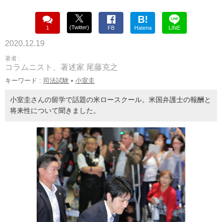
B!
(Twitter)
1
FB
Hatena
LINE
2020.12.19
著者 :
コラムニスト、著述家 尾藤克之
キーワード :
司法試験
•
小室圭
小室圭さんの留学で話題の米ロースクール。米国弁護士の報酬と
将来性について聞きました。