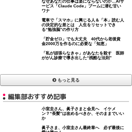
なぜあなたの仕事は楽にならないのか…AIサ
ービス「Claude Code」ブームに潜む甘い
ワナ
電車で「スマホ」に興じる人＆「本」読む人
の決定的な差とは 人生をリセットでき
る“勉強脳”の作り方
「貯金ゼロ」でも大丈夫 40代から老後資
金2000万を作るのに必要な「知恵」
「私が頑張らなきゃ」があなたを殺す 医師
ががん診療で導き出した“残酷な法則”
もっと見る
編集部おすすめ記事
小室圭さん、眞子さまと会見へ イケメ
ン？“長髪”は改めるべきか、そのままでいい
か
眞子さま、小室圭さん最終章へ 必ず最後に