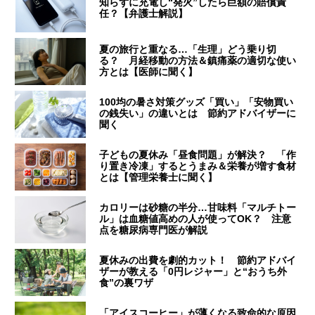
知らずに充電し“発火”したら巨額の賠償責
任？【弁護士解説】
夏の旅行と重なる…「生理」どう乗り切
る？ 月経移動の方法＆鎮痛薬の適切な使い
方とは【医師に聞く】
100均の暑さ対策グッズ「買い」「安物買い
の銭失い」の違いとは 節約アドバイザーに
聞く
子どもの夏休み「昼食問題」が解決？ 「作
り置き冷凍」するとうまみ＆栄養が増す食材
とは【管理栄養士に聞く】
カロリーは砂糖の半分…甘味料「マルチトー
ル」は血糖値高めの人が使ってOK？ 注意
点を糖尿病専門医が解説
夏休みの出費を劇的カット！ 節約アドバイ
ザーが教える「0円レジャー」と“おうち外
食”の裏ワザ
「アイスコーヒー」が薄くなる致命的な原因