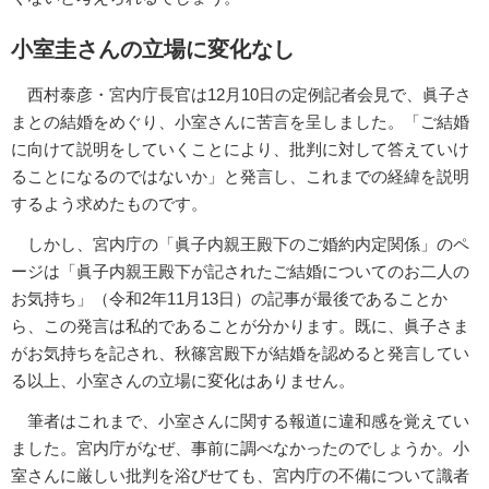
小室圭さんの立場に変化なし
西村泰彦・宮内庁長官は12月10日の定例記者会見で、眞子さ
まとの結婚をめぐり、小室さんに苦言を呈しました。「ご結婚
に向けて説明をしていくことにより、批判に対して答えていけ
ることになるのではないか」と発言し、これまでの経緯を説明
するよう求めたものです。
しかし、宮内庁の「眞子内親王殿下のご婚約内定関係」のペ
ージは「眞子内親王殿下が記されたご結婚についてのお二人の
お気持ち」（令和2年11月13日）の記事が最後であることか
ら、この発言は私的であることが分かります。既に、眞子さま
がお気持ちを記され、秋篠宮殿下が結婚を認めると発言してい
る以上、小室さんの立場に変化はありません。
筆者はこれまで、小室さんに関する報道に違和感を覚えてい
ました。宮内庁がなぜ、事前に調べなかったのでしょうか。小
室さんに厳しい批判を浴びせても、宮内庁の不備について識者