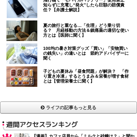
飛行機で「モバイルバッテリー」使用禁止
知らずに充電し“発火”したら巨額の賠償責
任？【弁護士解説】
夏の旅行と重なる…「生理」どう乗り切
る？ 月経移動の方法＆鎮痛薬の適切な使い
方とは【医師に聞く】
100均の暑さ対策グッズ「買い」「安物買い
の銭失い」の違いとは 節約アドバイザーに
聞く
子どもの夏休み「昼食問題」が解決？ 「作
り置き冷凍」するとうまみ＆栄養が増す食材
とは【管理栄養士に聞く】
ライフの記事もっと見る
週間アクセスランキング
【漫画】カフェ店員から「ミルクと砂糖は？」と聞か