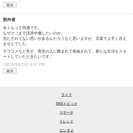
返信
部外者
全くもって同感です。
なぜそこまで誹謗中傷したいのか、
充たされてない思いがあるんだろうなと思いますが、言葉で上手く言え
ませんでした。
ヤフコメなど見ず、善意の人に囲まれて祝福されて、新たな生活をスタ
ートしていただきたいです。
2021年9月23日 6:57 PM
返信
ライフ
SNSトピック
リサーチ
トレンド
エンタメ