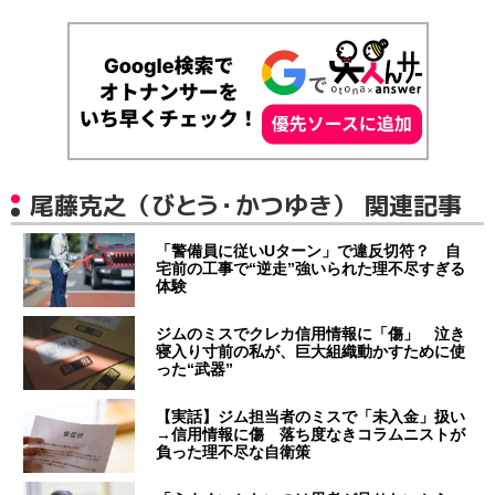
尾藤克之（びとう・かつゆき） 関連記事
「警備員に従いUターン」で違反切符？ 自
宅前の工事で“逆走”強いられた理不尽すぎる
体験
ジムのミスでクレカ信用情報に「傷」 泣き
寝入り寸前の私が、巨大組織動かすために使
った“武器”
【実話】ジム担当者のミスで「未入金」扱い
→信用情報に傷 落ち度なきコラムニストが
負った理不尽な自衛策