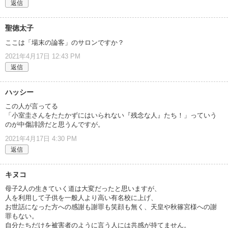
返信
聖徳太子
ここは「場末の論客」のサロンですか？
2021年4月17日 12:43 PM
返信
ハッシー
この人が言ってる
「小室圭さんをたたかずにはいられない『残念な人』たち！」っていう
のが中傷誹謗だと思うんですが。
2021年4月17日 4:30 PM
返信
キヌコ
母子2人の生きていく道は大変だったと思いますが、
人を利用して子供を一般人より高い有名校に上げ、
お世話になった方への感謝も謝罪も笑顔も無く、天皇や秋篠宮様への謝
罪もない。
自分たちだけを被害者のように言う人には共感が持てません。