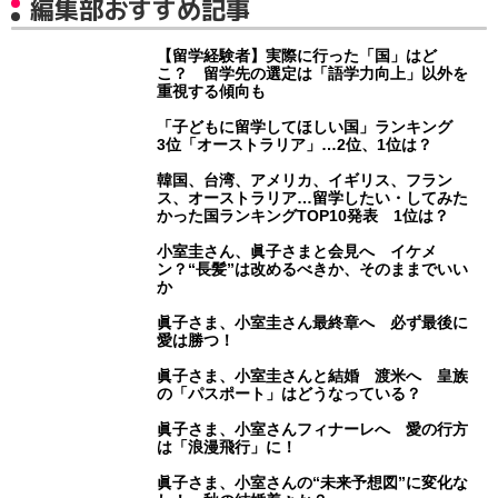
編集部おすすめ記事
【留学経験者】実際に行った「国」はど
こ？ 留学先の選定は「語学力向上」以外を
重視する傾向も
「子どもに留学してほしい国」ランキング
3位「オーストラリア」…2位、1位は？
韓国、台湾、アメリカ、イギリス、フラン
ス、オーストラリア…留学したい・してみた
かった国ランキングTOP10発表 1位は？
小室圭さん、眞子さまと会見へ イケメ
ン？“長髪”は改めるべきか、そのままでいい
か
眞子さま、小室圭さん最終章へ 必ず最後に
愛は勝つ！
眞子さま、小室圭さんと結婚 渡米へ 皇族
の「パスポート」はどうなっている？
眞子さま、小室さんフィナーレへ 愛の行方
は「浪漫飛行」に！
眞子さま、小室さんの“未来予想図”に変化な