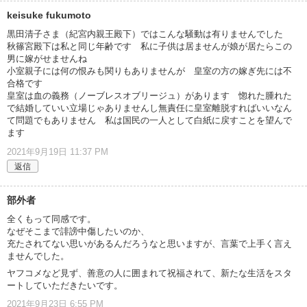
keisuke fukumoto
黒田清子さま（紀宮内親王殿下）ではこんな騒動は有りませんでした
秋篠宮殿下は私と同じ年齢です 私に子供は居ませんが娘が居たらこの
男に嫁がせませんね
小室親子には何の恨みも関りもありませんが 皇室の方の嫁ぎ先には不
合格です
皇室は血の義務（ノーブレスオブリージュ）があります 惚れた腫れた
で結婚していい立場じゃありませんし無責任に皇室離脱すればいいなん
て問題でもありません 私は国民の一人として白紙に戻すことを望んで
ます
2021年9月19日 11:37 PM
返信
部外者
全くもって同感です。
なぜそこまで誹謗中傷したいのか、
充たされてない思いがあるんだろうなと思いますが、言葉で上手く言え
ませんでした。
ヤフコメなど見ず、善意の人に囲まれて祝福されて、新たな生活をスタ
ートしていただきたいです。
2021年9月23日 6:55 PM