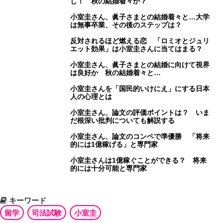
し！ 秋の結婚着々か？
小室圭さん、眞子さまとの結婚着々と…大学
は無事卒業、その後のステップは？
反対されるほど燃える恋 「ロミオとジュリ
エット効果」は小室圭さんに当てはまる？
小室圭さん、眞子さまとの結婚に向けて視界
は良好か 秋の結婚着々と…
小室圭さんを「国民的いけにえ」にする日本
人の心理とは
小室圭さん、論文の評価ポイントは？ いま
だ根深い批判についても解説する
小室圭さん、論文のコンペで準優勝 「将来
的には1億稼げる」と専門家
小室圭さんは1億稼ぐことができる？ 将来
的には十分可能と専門家
キーワード
留学
司法試験
小室圭