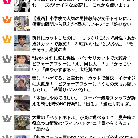
れ… 夫の“ナイスな返答”に「これから使います」
【漫画】小学校で人気の男性教師が女子トイレに…
個室の隙間から見えた“恐ろしいモノ”に「許せない」
前日にカットしたのに…“しっくりこない”男性→あか
抜けカットで激変！ 2.9万いいね「別人やん」「モ
テそう」絶賛の声
“おかっぱ”に悩む男性→バッサリカットで大変身！
ビフォーアフターに「え、同じ人！？」「かっこい
い」「爽やかすぎる～」大絶賛の声
妻に「ハゲてる」と言われ…カットで解決→イケオジ
に大変身！ ビフォーアフターに「うちの夫もお願い
したい」「若返りハンパない」
「本当にやめてほしい」 スーパー銭湯スタッフが訴
える“利用時のNG行為”に「困る」「当たり前すぎ」
大量の「ペットボトル」が楽に運べる！？ 災害時に
役立つ自衛隊の“ライフハック”に「目からうろこ」
「助かる」
「転売ヤーから買わないで」アイラップ公式が“ウォ