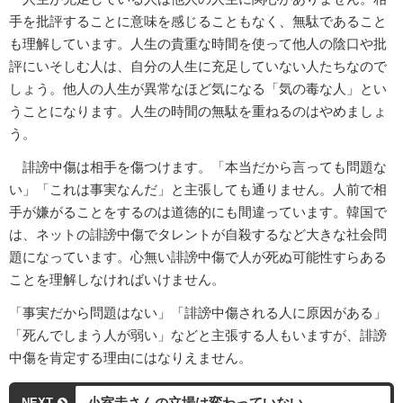
手を批評することに意味を感じることもなく、無駄であること
も理解しています。人生の貴重な時間を使って他人の陰口や批
評にいそしむ人は、自分の人生に充足していない人たちなので
しょう。他人の人生が異常なほど気になる「気の毒な人」とい
うことになります。人生の時間の無駄を重ねるのはやめましょ
う。
誹謗中傷は相手を傷つけます。「本当だから言っても問題な
い」「これは事実なんだ」と主張しても通りません。人前で相
手が嫌がることをするのは道徳的にも間違っています。韓国で
は、ネットの誹謗中傷でタレントが自殺するなど大きな社会問
題になっています。心無い誹謗中傷で人が死ぬ可能性すらある
ことを理解しなければいけません。
「事実だから問題はない」「誹謗中傷される人に原因がある」
「死んでしまう人が弱い」などと主張する人もいますが、誹謗
中傷を肯定する理由にはなりえません。
小室圭さんの立場は変わっていない
NEXT