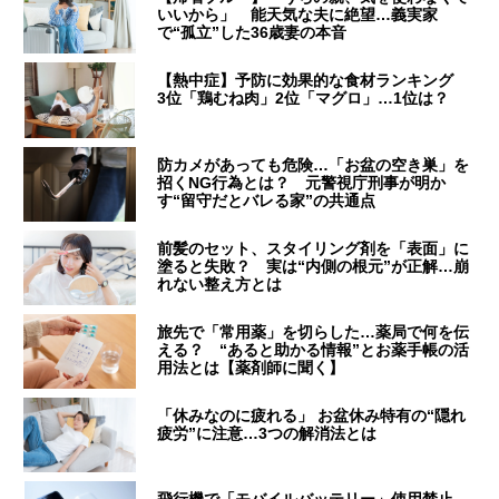
いいから」 能天気な夫に絶望…義実家
で“孤立”した36歳妻の本音
【熱中症】予防に効果的な食材ランキング
3位「鶏むね肉」2位「マグロ」…1位は？
防カメがあっても危険…「お盆の空き巣」を
招くNG行為とは？ 元警視庁刑事が明か
す“留守だとバレる家”の共通点
前髪のセット、スタイリング剤を「表面」に
塗ると失敗？ 実は“内側の根元”が正解…崩
れない整え方とは
旅先で「常用薬」を切らした…薬局で何を伝
える？ “あると助かる情報”とお薬手帳の活
用法とは【薬剤師に聞く】
「休みなのに疲れる」 お盆休み特有の“隠れ
疲労”に注意…3つの解消法とは