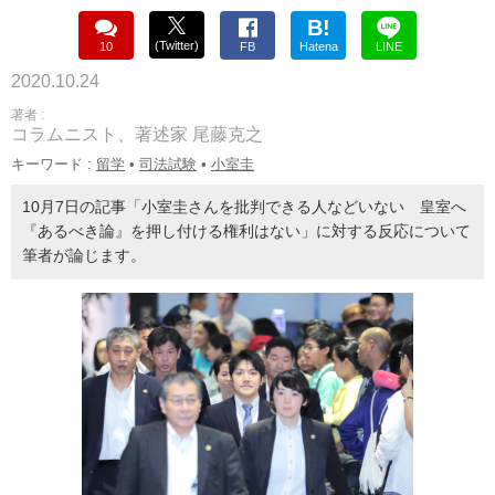
B!
(Twitter)
10
FB
Hatena
LINE
2020.10.24
著者 :
コラムニスト、著述家 尾藤克之
キーワード :
留学
•
司法試験
•
小室圭
10月7日の記事「小室圭さんを批判できる人などいない 皇室へ
『あるべき論』を押し付ける権利はない」に対する反応について
筆者が論じます。