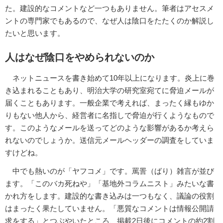
た。建設的なコメントなど一つもありません。筆者はアセスメ
ントの専門家でもあるので、なぜ人は陰口をたたくのか解説し
たいと思います。
人はなぜ陰口をやめられないのか
ネットニュースを書き始めて10年以上になります。炎上に巻
き込まれることもあり、明治大学の研究室宛てに脅迫メールが
届くこともあります。一般企業で考えれば、まったく縁もゆか
りもない他人から、経営者に名指しで脅迫が行くようなもので
す。このようなメールを送ってどのような影響があるか考えら
れないのでしょうか。送信元メールヘッダーの調査をしていま
すけどね。
中でも熱いのが「ヤフコメ」です。罵詈（ばり）雑言が並び
ます。「このバカ死ねや」「基地外コラムニスト」みたいな書
かれ方をします。建設的な書き込みは一つもなく、議論の役割
はまったく果たしていません。「悪質なコメントは情報公開請
求をする」とつぶやいたところ、掲載2日後にコメントの約2割