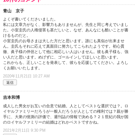
青山 京子
よくぞ書いてくださいました。
私には文章力がなく、影響力もありませんが、先生と同じ考えでいまし
た。小室圭氏の人権侵害も甚だしいと。なぜ、あんなにも酷いことが書
けるものだと。
小室圭氏のお母さまは大した方だと思います。誰にも真似が出来ませ
ん。圭氏もそれに応えて真面目に努力してこられたようです。初心貫
徹、眞子様の伴侶として他に相応しい人はいません。彼も眞子様も、強
い人だと思います。めげずに、ゴールインしてほしいと思います。
これからも、正しいことを発表して、彼らを応援してください。よろし
くお願いいたします。
2020年11月21日 10:27 AM
返信
吉本和博
成人した男女がお互いの合意で結婚。人としてベストな選択では？。ロ
イヤルファミリーだろうが一般人だろうが人としての権利では？親が勝
手に、大衆の憶測の評価で、週刊誌の情報で決める？２１世紀の我が国
のロイヤルファミリーの結婚はどれかベストですかね。
2021年2月11日 9:30 PM