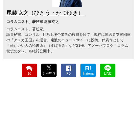
尾藤克之（びとう・かつゆき）
コラムニスト、著述家 尾藤克之
コラムニスト、著述家。
議員秘書、コンサル、IT系上場企業等の役員を経て、現在は障害者支援団体
の「アスカ王国」を運営。複数のニュースサイトに投稿。代表作として
『頭がいい人の読書術』（すばる舎）など21冊。アメーバブログ「コラム
秘伝のタレ」も絶賛公開中。
B!
(Twitter)
10
FB
Hatena
LINE