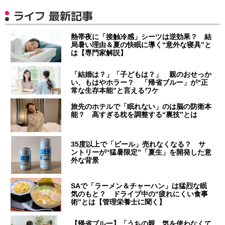
ライフ 最新記事
熱帯夜に「接触冷感」シーツは逆効果？ 結
局暑い理由＆夏の快眠に導く“意外な寝具”と
は【専門家解説】
「結婚は？」「子どもは？」 親のおせっか
い、もはやホラー？ 「帰省ブルー」が“正
常な生存本能”と言えるワケ
旅先のホテルで「眠れない」のは脳の防衛本
能？ 高すぎる枕を調整する“裏技”とは
35度以上で「ビール」売れなくなる？ サ
ントリーが“猛暑限定”「夏生」を開発した意
外な背景
SAで「ラーメン＆チャーハン」は猛烈な眠
気のもと？ ドライブ中の“疲れにくい食事
術”とは【管理栄養士に聞く】
【帰省ブルー】「うちの親、気を使わなくて