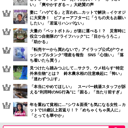
い」「爽やかすぎる～」大絶賛の声
妻に「ハゲてる」と言われ…カットで解決→イケオジ
に大変身！ ビフォーアフターに「うちの夫もお願い
したい」「若返りハンパない」
大量の「ペットボトル」が楽に運べる！？ 災害時に
役立つ自衛隊の“ライフハック”に「目からうろこ」
「助かる」
「転売ヤーから買わないで」アイラップ公式が“ウォ
ッシャブルタンク”増産を報告 SNS「心強い」「落
ち着いたら買う」
見つけたら踏みつぶして…サクラ、ウメ枯らす“特定
外来生物”とは？ 鈴木農水相の注意喚起に「怖い」
「迷わずつぶす」
「本当にやめてほしい」 スーパー銭湯スタッフが訴
える“利用時のNG行為”に「困る」「当たり前すぎ」
年を重ねて貧相に…“シワ＆面長”も気になる女性→カ
ットで10歳以上若返り！？「めちゃくちゃ美人に」
「とっても華やか」