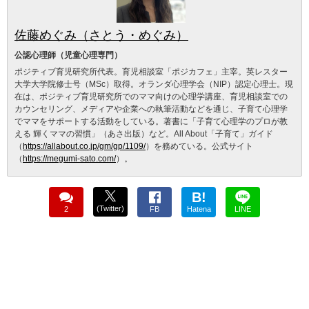
佐藤めぐみ（さとう・めぐみ）
公認心理師（児童心理専門）
ポジティブ育児研究所代表。育児相談室「ポジカフェ」主宰。英レスター
大学大学院修士号（MSc）取得。オランダ心理学会（NIP）認定心理士。現
在は、ポジティブ育児研究所でのママ向けの心理学講座、育児相談室での
カウンセリング、メディアや企業への執筆活動などを通じ、子育て心理学
でママをサポートする活動をしている。著書に「子育て心理学のプロが教
える 輝くママの習慣」（あさ出版）など。All About「子育て」ガイド
（
https://allabout.co.jp/gm/gp/1109/
）を務めている。公式サイト
（
https://megumi-sato.com/
）。
B!
(Twitter)
2
FB
Hatena
LINE