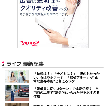
ライフ 最新記事
「結婚は？」「子どもは？」 親のおせっか
い、もはやホラー？ 「帰省ブルー」が“正
常な生存本能”と言えるワケ
「警備員に従いUターン」で違反切符？ 自
宅前の工事で“逆走”強いられた理不尽すぎる
体験