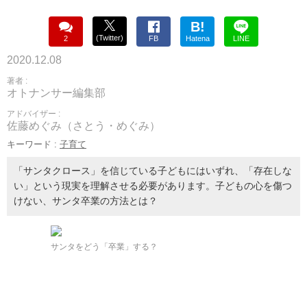
B!
(Twitter)
2
FB
Hatena
LINE
2020.12.08
著者 :
オトナンサー編集部
アドバイザー :
佐藤めぐみ（さとう・めぐみ）
キーワード :
子育て
「サンタクロース」を信じている子どもにはいずれ、「存在しな
い」という現実を理解させる必要があります。子どもの心を傷つ
けない、サンタ卒業の方法とは？
サンタをどう「卒業」する？