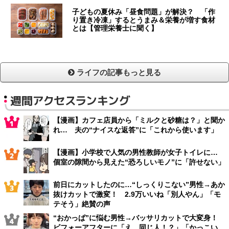
子どもの夏休み「昼食問題」が解決？ 「作
り置き冷凍」するとうまみ＆栄養が増す食材
とは【管理栄養士に聞く】
ライフの記事もっと見る
週間アクセスランキング
【漫画】カフェ店員から「ミルクと砂糖は？」と聞か
れ… 夫の“ナイスな返答”に「これから使います」
【漫画】小学校で人気の男性教師が女子トイレに…
個室の隙間から見えた“恐ろしいモノ”に「許せない」
前日にカットしたのに…“しっくりこない”男性→あか
抜けカットで激変！ 2.9万いいね「別人やん」「モ
テそう」絶賛の声
“おかっぱ”に悩む男性→バッサリカットで大変身！
ビフォーアフターに「え、同じ人！？」「かっこい