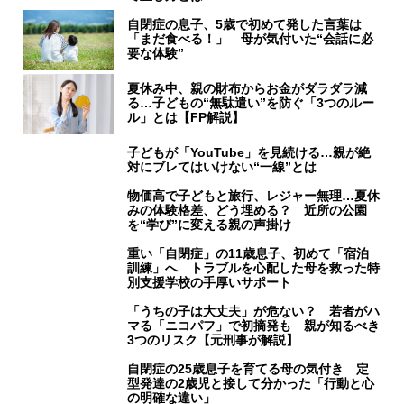
自閉症の息子、5歳で初めて発した言葉は
「まだ食べる！」 母が気付いた“会話に必
要な体験”
夏休み中、親の財布からお金がダラダラ減
る…子どもの“無駄遣い”を防ぐ「3つのルー
ル」とは【FP解説】
子どもが「YouTube」を見続ける…親が絶
対にブレてはいけない“一線”とは
物価高で子どもと旅行、レジャー無理…夏休
みの体験格差、どう埋める？ 近所の公園
を“学び”に変える親の声掛け
重い「自閉症」の11歳息子、初めて「宿泊
訓練」へ トラブルを心配した母を救った特
別支援学校の手厚いサポート
「うちの子は大丈夫」が危ない？ 若者がハ
マる「ニコパフ」で初摘発も 親が知るべき
3つのリスク【元刑事が解説】
自閉症の25歳息子を育てる母の気付き 定
型発達の2歳児と接して分かった「行動と心
の明確な違い」