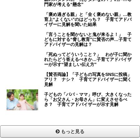
門家が考える“懸念”
「褒め過ぎる親」と「全く褒めない親」…教
育上“よくない”のはどっち？ 子育てアドバ
イザーに見解を聞いた結果
「言うことを聞かないと鬼が来るよ！」 子
どもに対する“脅し教育”に賛否の声…子育て
アドバイザーの見解は？
「死ぬってどういうこと？」 わが子に聞か
れたらどう答えるべきか…子育てアドバイザ
ーが示す“望ましい伝え方”
【賛否両論】「子どもの写真をSNSに投稿」
アリ？ ナシ？ 子育てアドバイザーに聞く
見解
子どもの「パパ・ママ」呼び、大きくなった
ら「お父さん・お母さん」に変えさせるべ
き？ 子育てアドバイザーが示す見解
もっと見る