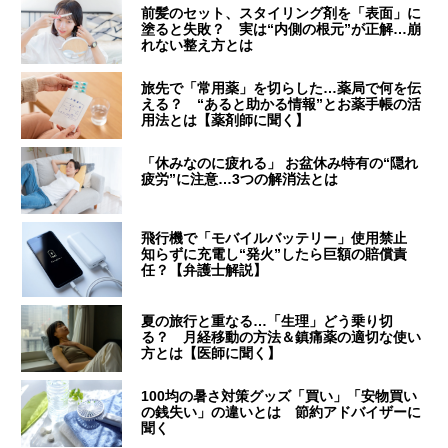
前髪のセット、スタイリング剤を「表面」に
塗ると失敗？ 実は“内側の根元”が正解…崩
れない整え方とは
旅先で「常用薬」を切らした…薬局で何を伝
える？ “あると助かる情報”とお薬手帳の活
用法とは【薬剤師に聞く】
「休みなのに疲れる」 お盆休み特有の“隠れ
疲労”に注意…3つの解消法とは
飛行機で「モバイルバッテリー」使用禁止
知らずに充電し“発火”したら巨額の賠償責
任？【弁護士解説】
夏の旅行と重なる…「生理」どう乗り切
る？ 月経移動の方法＆鎮痛薬の適切な使い
方とは【医師に聞く】
100均の暑さ対策グッズ「買い」「安物買い
の銭失い」の違いとは 節約アドバイザーに
聞く