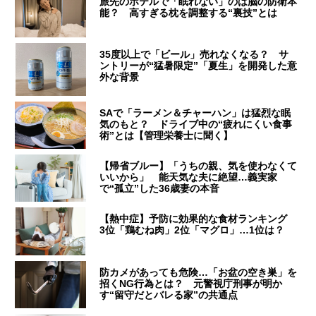
旅先のホテルで「眠れない」のは脳の防衛本
能？ 高すぎる枕を調整する“裏技”とは
35度以上で「ビール」売れなくなる？ サ
ントリーが“猛暑限定”「夏生」を開発した意
外な背景
SAで「ラーメン＆チャーハン」は猛烈な眠
気のもと？ ドライブ中の“疲れにくい食事
術”とは【管理栄養士に聞く】
【帰省ブルー】「うちの親、気を使わなくて
いいから」 能天気な夫に絶望…義実家
で“孤立”した36歳妻の本音
【熱中症】予防に効果的な食材ランキング
3位「鶏むね肉」2位「マグロ」…1位は？
防カメがあっても危険…「お盆の空き巣」を
招くNG行為とは？ 元警視庁刑事が明か
す“留守だとバレる家”の共通点