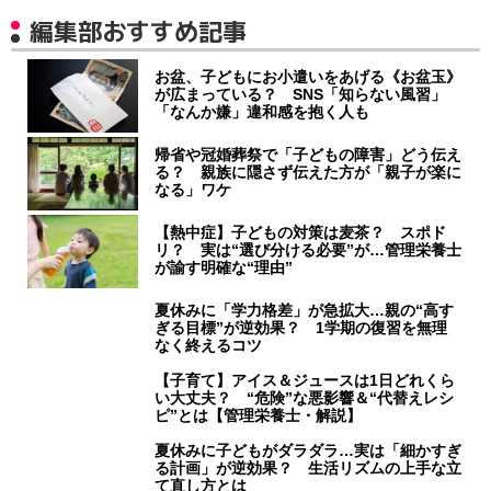
編集部おすすめ記事
お盆、子どもにお小遣いをあげる《お盆玉》
が広まっている？ SNS「知らない風習」
「なんか嫌」違和感を抱く人も
帰省や冠婚葬祭で「子どもの障害」どう伝え
る？ 親族に隠さず伝えた方が「親子が楽に
なる」ワケ
【熱中症】子どもの対策は麦茶？ スポド
リ？ 実は“選び分ける必要”が…管理栄養士
が諭す明確な“理由”
夏休みに「学力格差」が急拡大…親の“高す
ぎる目標”が逆効果？ 1学期の復習を無理
なく終えるコツ
【子育て】アイス＆ジュースは1日どれくら
い大丈夫？ “危険”な悪影響＆“代替えレシ
ピ”とは【管理栄養士・解説】
夏休みに子どもがダラダラ…実は「細かすぎ
る計画」が逆効果？ 生活リズムの上手な立
て直し方とは