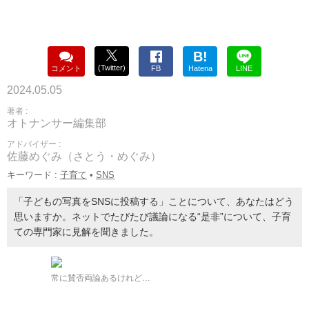
B!
(Twitter)
コメント
FB
Hatena
LINE
2024.05.05
著者 :
オトナンサー編集部
アドバイザー :
佐藤めぐみ（さとう・めぐみ）
キーワード :
子育て
•
SNS
「子どもの写真をSNSに投稿する」ことについて、あなたはどう
思いますか。ネットでたびたび議論になる“是非”について、子育
ての専門家に見解を聞きました。
常に賛否両論あるけれど…