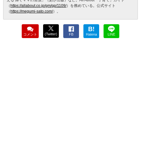
える 輝くママの習慣」（あさ出版）など。All About「子育て」ガイド
（
https://allabout.co.jp/gm/gp/1109/
）を務めている。公式サイト
（
https://megumi-sato.com/
）。
B!
(Twitter)
コメント
FB
Hatena
LINE