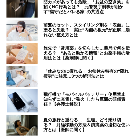
防カメがあっても危険…「お盆の空き巣」を
招くNG行為とは？ 元警視庁刑事が明か
す“留守だとバレる家”の共通点
前髪のセット、スタイリング剤を「表面」に
塗ると失敗？ 実は“内側の根元”が正解…崩
れない整え方とは
旅先で「常用薬」を切らした…薬局で何を伝
える？ “あると助かる情報”とお薬手帳の活
用法とは【薬剤師に聞く】
「休みなのに疲れる」 お盆休み特有の“隠れ
疲労”に注意…3つの解消法とは
飛行機で「モバイルバッテリー」使用禁止
知らずに充電し“発火”したら巨額の賠償責
任？【弁護士解説】
夏の旅行と重なる…「生理」どう乗り切
る？ 月経移動の方法＆鎮痛薬の適切な使い
方とは【医師に聞く】