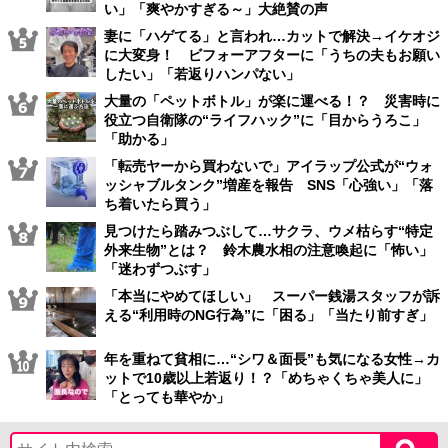
い」「爽やかすぎる～」大絶賛の声
妻に「ハゲてる」と言われ…カットで解決→イケオジ
に大変身！ ビフォーアフターに「うちの夫もお願い
したい」「若返りハンパない」
大量の「ペットボトル」が楽に運べる！？ 災害時に
役立つ自衛隊の“ライフハック”に「目からうろこ」
「助かる」
「転売ヤーから買わないで」アイラップ公式が“ウォ
ッシャブルタンク”増産を報告 SNS「心強い」「落
ち着いたら買う」
見つけたら踏みつぶして…サクラ、ウメ枯らす“特定
外来生物”とは？ 鈴木農水相の注意喚起に「怖い」
「迷わずつぶす」
「本当にやめてほしい」 スーパー銭湯スタッフが訴
える“利用時のNG行為”に「困る」「当たり前すぎ」
年を重ねて貧相に…“シワ＆面長”も気になる女性→カ
ットで10歳以上若返り！？「めちゃくちゃ美人に」
「とっても華やか」