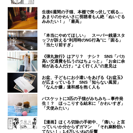
生後6週間の子猫、本棚で突っ伏して眠る…
あまりのかわいさに視聴者もん絶「ぬいぐる
みみたい！」「最高」
「本当にやめてほしい」 スーパー銭湯スタ
ッフが訴える“利用時のNG行為”に「困る」
「当たり前すぎ」
《弾丸旅行》はアリ？ ナシ？ SNS「バカ
高い交通費を払うのはちょっと」「お金に余
裕がある人だけ」“よく行く人”の意見は
お盆、子どもにお小遣いをあげる《お盆玉》
が広まっている？ SNS「知らない風習」
「なんか嫌」違和感を抱く人も
バスケットに3匹の子猫がみちみち→事件発
生！？ ほっこりする結末に「かわいすぎ」
「天使みたい」
【漫画】ほくろ切除の手術中、「痛い」と言
っていいか分からずガマン 「それ麻酔効い
てない！」1.4万いいねの反響