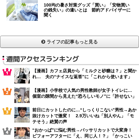
100均の暑さ対策グッズ「買い」「安物買い
の銭失い」の違いとは 節約アドバイザーに
聞く
ライフの記事もっと見る
週間アクセスランキング
【漫画】カフェ店員から「ミルクと砂糖は？」と聞か
れ… 夫の“ナイスな返答”に「これから使います」
【漫画】小学校で人気の男性教師が女子トイレに…
個室の隙間から見えた“恐ろしいモノ”に「許せない」
前日にカットしたのに…“しっくりこない”男性→あか
抜けカットで激変！ 2.9万いいね「別人やん」「モ
テそう」絶賛の声
“おかっぱ”に悩む男性→バッサリカットで大変身！
ビフォーアフターに「え、同じ人！？」「かっこい