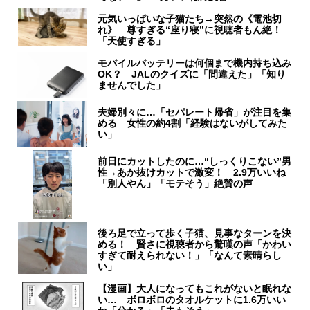
元気いっぱいな子猫たち→突然の《電池切
れ》 尊すぎる“座り寝”に視聴者もん絶！
「天使すぎる」
モバイルバッテリーは何個まで機内持ち込み
OK？ JALのクイズに「間違えた」「知り
ませんでした」
夫婦別々に…「セパレート帰省」が注目を集
める 女性の約4割「経験はないがしてみた
い」
前日にカットしたのに…“しっくりこない”男
性→あか抜けカットで激変！ 2.9万いいね
「別人やん」「モテそう」絶賛の声
後ろ足で立って歩く子猫、見事なターンを決
める！ 賢さに視聴者から驚嘆の声「かわい
すぎて耐えられない！」「なんて素晴らし
い」
【漫画】大人になってもこれがないと眠れな
い… ボロボロのタオルケットに1.6万いい