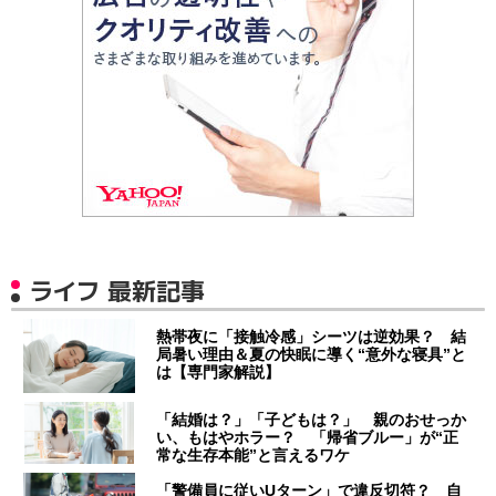
ライフ 最新記事
熱帯夜に「接触冷感」シーツは逆効果？ 結
局暑い理由＆夏の快眠に導く“意外な寝具”と
は【専門家解説】
「結婚は？」「子どもは？」 親のおせっか
い、もはやホラー？ 「帰省ブルー」が“正
常な生存本能”と言えるワケ
「警備員に従いUターン」で違反切符？ 自