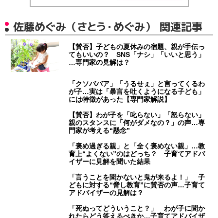
佐藤めぐみ（さとう・めぐみ） 関連記事
【賛否】子どもの夏休みの宿題、親が手伝っ
てもいいの？ SNS「ナシ」「いいと思う」
…専門家の見解は？
「クソババア」「うるせぇ」と言ってくるわ
が子…実は「暴言を吐くようになる子ども」
には特徴があった【専門家解説】
【賛否】わが子を「叱らない」「怒らない」
親のスタンスに「何がダメなの？」の声…専
門家が考える“懸念”
「褒め過ぎる親」と「全く褒めない親」…教
育上“よくない”のはどっち？ 子育てアドバ
イザーに見解を聞いた結果
「言うことを聞かないと鬼が来るよ！」 子
どもに対する“脅し教育”に賛否の声…子育て
アドバイザーの見解は？
「死ぬってどういうこと？」 わが子に聞か
れたらどう答えるべきか…子育てアドバイザ