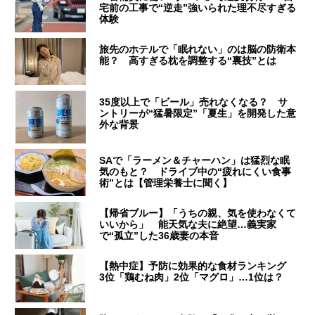
宅前の工事で“逆走”強いられた理不尽すぎる
体験
旅先のホテルで「眠れない」のは脳の防衛本
能？ 高すぎる枕を調整する“裏技”とは
35度以上で「ビール」売れなくなる？ サ
ントリーが“猛暑限定”「夏生」を開発した意
外な背景
SAで「ラーメン＆チャーハン」は猛烈な眠
気のもと？ ドライブ中の“疲れにくい食事
術”とは【管理栄養士に聞く】
【帰省ブルー】「うちの親、気を使わなくて
いいから」 能天気な夫に絶望…義実家
で“孤立”した36歳妻の本音
【熱中症】予防に効果的な食材ランキング
3位「鶏むね肉」2位「マグロ」…1位は？