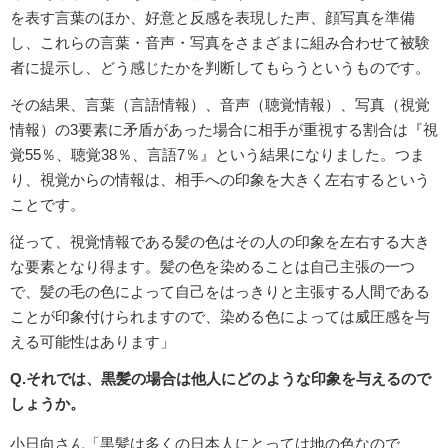
を表す言葉のほか、好意と反感を表現した声、顔写真を準備
し、これらの言葉・音声・写真をさまざまに組み合わせて被験
者に提示し、どう感じたかを判断してもらうというものです。
その結果、言葉（言語情報）、音声（聴覚情報）、写真（視覚
情報）の3要素に矛盾があった場合に相手が重視する割合は『視
覚55％、聴覚38％、言語7％』という結果になりました。つま
り、視覚からの情報は、相手への印象を大きく左右するという
ことです。
従って、視覚情報である髪の色はその人の印象を左右する大き
な要素となり得ます。髪の色を染めることは自己主張の一つ
で、髪の毛の色によって自己をはっきりと主張する人間である
ことが印象付けられますので、染める色によっては威圧感を与
える可能性はあります」
Q.それでは、黒髪の場合は他人にどのような印象を与えるので
しょうか。
小日向さん「黒髪は多くの日本人にとっては地の色なので、