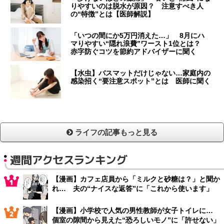
りやすいのは脱水が原因？ 注意すべき人
の“特徴”とは【医師解説】
「いつの間にか5万円消えた…」 8月にハ
マりやすい“隠れ浪費”ワースト1位とは？
赤字防ぐコツを節約アドバイザーに聞く
【水虫】バスマットだけじゃない…家庭内の
感染招く“要注意スポット”とは 医師に聞く
ライフの記事もっと見る
週間アクセスランキング
【漫画】カフェ店員から「ミルクと砂糖は？」と聞か
れ… 夫の“ナイスな返答”に「これから使います」
【漫画】小学校で人気の男性教師が女子トイレに…
個室の隙間から見えた“恐ろしいモノ”に「許せない」