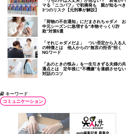
「うちの子は大丈夫」が危ない？ 若者がハ
マる「ニコパフ」で初摘発も 親が知るべき
3つのリスク【元刑事が解説】
「荷物の不在通知」にだまされちゃダメ お
中元シーズンに急増する“本物そっくり詐
欺”対策6選
「それじゃダメだよ」 つい否定から入る人
の特徴とは 他人からの“無言の拒否”招く
NGワード
「あのときの恨み」を一生引きずる夫婦の共
通点とは 定年後に“不機嫌”を連鎖させない
対話のコツ
キーワード
コミュニケーション