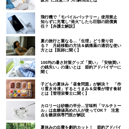
疲労”に注意…3つの解消法とは
飛行機で「モバイルバッテリー」使用禁止
知らずに充電し“発火”したら巨額の賠償責
任？【弁護士解説】
夏の旅行と重なる…「生理」どう乗り切
る？ 月経移動の方法＆鎮痛薬の適切な使い
方とは【医師に聞く】
100均の暑さ対策グッズ「買い」「安物買い
の銭失い」の違いとは 節約アドバイザーに
聞く
子どもの夏休み「昼食問題」が解決？ 「作
り置き冷凍」するとうまみ＆栄養が増す食材
とは【管理栄養士に聞く】
カロリーは砂糖の半分…甘味料「マルチトー
ル」は血糖値高めの人が使ってOK？ 注意
点を糖尿病専門医が解説
夏休みの出費を劇的カット！ 節約アドバイ