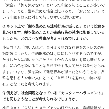
『素直』『飾り気がない』といった印象を与えることが多いで
しょう。また、髪を染めた場合に比べると、『おとなしい』と
いう印象も他人に対して与えやすいと思います」
Q.ネット上で「髪を染めたら迷惑行為が減った」という投稿を
見かけます。髪を染めたことが迷惑行為の減少に影響している
としたら、どのような理由が考えられるでしょうか。
小日向さん「弱い人ほど、自分より非力な存在をストレスの発
散対象にしたり、性的欲求のはけ口にしたりするものですが、
そうした人は弱いからこそ『相手からの反撃』を最も嫌がりま
す。髪の色を染めることは自己主張する人間だと印象付けられ
ます。つまり、髪を染めて迷惑行為が減ったということは、反
撃を恐れる人や弱い人にとって『自己主張を恐れない怖い存
在』となったと考えられます」
Q.例えば、社会問題となっている「カスタマーハラスメント」
でも同じようなことが考えられるでしょうか。
小日向さん「先述したメラビアンの研究からも、言語情報が少