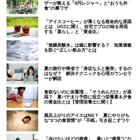
ザーが教える「0円レジャー」と“おうち外
食”の裏ワザ
「アイスコーヒー」が薄くなる致命的な原因
とは UCCに聞く、自宅でプロの味を再現
する「蒸らし」と「黄金比」
「無糖炭酸水」は歯に影響する？ 知覚過敏
を防ぐ“正しい飲み方”とは
夏の旅行や帰省で「身近な人と衝突」するの
はなぜ？ 解決テクニックを心理カウンセラ
ーが解説
食欲ないのに体重増…「そうめんだけ」が原
因？ 夏バテ太り予防に役立つ栄養素＆夕食
の黄金比とは【管理栄養士に聞く】
風呂上がりのアイスはNG？ 夏にやりがち
な“3つの食習慣”が「不眠」引き起こすワケ
「歩けないほどの激痛」 暑いと“痛風”にな