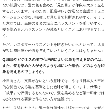
ない状態では、髪の色も含めた『見た目』が印象を大きく左右
するといえます。そのため、配膳やレジ対応など言語コミュニ
ケーションが少ない職種ほど見た目で判断されやすく、そうし
た意味では、黒髪のままの場合にハラスメントを受けやすく、
髪を染めるとハラスメントが減るということはあり得るでしょ
う。
ただ、カスタマーハラスメントを防ぎたいからといって、店員
が客に威圧感や恐怖を与えていいということにはなりません」
Q.職場やビジネスの場で心理的によい印象を与える髪の色は。
また、髪を染めた人がそのような場にいた場合、どのような印
象を与えるのでしょうか。
小日向さん「支障がないという意味では、やはり日本人の平均
的な髪色である黒を基調とした色味が適しています。仕事は
『成果』で評価するものなので、髪を染めるなど第一印象で好
みが分かれる要素は作らない方が無難です。
ただ、先述したように髪の色は個性の主張の一つです。デザイ