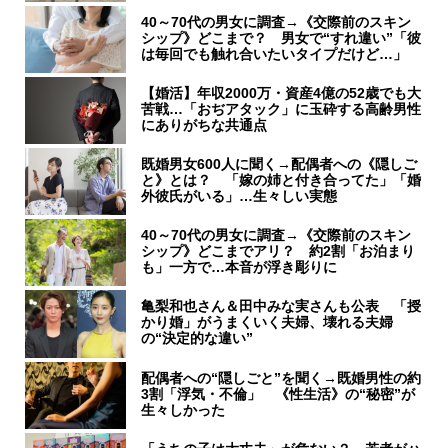
40～70代の男女に調査→《交際前のスキン
シップ》どこまで？ 男女で“すれ違い”「彼
は毎回でも触れ合いたいタイプだけど…」
【婚活】年収2000万・資産4億の52歳でも大
苦戦…「おぢアタック」に玉砕する高齢男性
にありがちな共通点
既婚男女600人に聞く→配偶者への《隠しご
と》とは？ 「嫁の姉と付き合ってた」「婚
外彼氏がいる」…生々しい実態
40～70代の男女に調査→《交際前のスキン
シップ》どこまでアリ？ 約2割「お泊まり
も」一方で…本音が浮き彫りに
亀梨和也さん＆田中みな実さんも公表 「授
かり婚」がうまくいく夫婦、壊れる夫婦
の“決定的な違い”
配偶者への“隠しごと”を聞く→既婚男性の約
3割「浮気・不倫」 《性生活》の“秘密”が
生々しかった