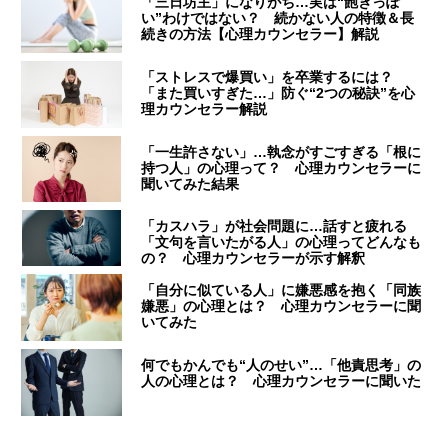
「三日坊主」になりがち…実は“飽きっぽ
い”わけではない？ 続かない人の特徴＆長
続きの方法【心理カウンセラー】解説
「ストレスで爆買い」を卒業するには？
「また買いすぎた…」防ぐ“2つの秘訣”を心
理カウンセラー解説
「一生許さない」…執念がすごすぎる「根に
持つ人」の心理って？ 心理カウンセラーに
聞いてみた結果
「カスハラ」が社会問題に…話すと疲れる
「文句を言いたがる人」の心理ってどんなも
の？ 心理カウンセラーが示す解釈
「自分に似ている人」に嫌悪感を抱く「同族
嫌悪」の心理とは？ 心理カウンセラーに聞
いてみた
何でもかんでも“人のせい”…「他責思考」の
人の心理とは？ 心理カウンセラーに聞いた