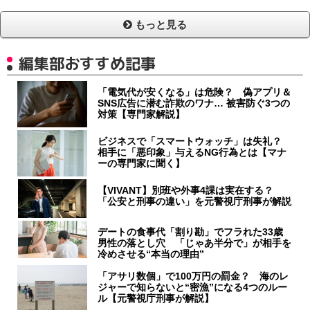
もっと見る
編集部おすすめ記事
「電気代が安くなる」は危険？ 偽アプリ＆
SNS広告に潜む詐欺のワナ… 被害防ぐ3つの
対策【専門家解説】
ビジネスで「スマートウォッチ」は失礼？
相手に「悪印象」与えるNG行為とは【マナ
ーの専門家に聞く】
【VIVANT】別班や外事4課は実在する？
「公安と刑事の違い」を元警視庁刑事が解説
デートの食事代「割り勘」でフラれた33歳
男性の落とし穴 「じゃあ半分で」が相手を
冷めさせる“本当の理由”
「アサリ数個」で100万円の罰金？ 海のレ
ジャーで知らないと“密漁”になる4つのルー
ル【元警視庁刑事が解説】