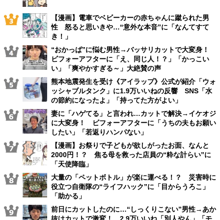
【漫画】電車でベビーカーの赤ちゃんに蹴られた男
性 怒ると思いきや…“意外な本音”に「なんてすて
き！」
“おかっぱ”に悩む男性→バッサリカットで大変身！
ビフォーアフターに「え、同じ人！？」「かっこい
い」「爽やかすぎる～」大絶賛の声
熊本地震発生を受け《アイラップ》公式が紹介「ウォ
ッシャブルタンク」に1.9万いいねの反響 SNS「水
の節約になったよ」「持ってた方がよい」
妻に「ハゲてる」と言われ…カットで解決→イケオジ
に大変身！ ビフォーアフターに「うちの夫もお願い
したい」「若返りハンパない」
【漫画】お祭りで子どもが欲しがったお面、なんと
2000円！？ 焦る母を救った店員の“粋な計らい”に
「天使降臨」
大量の「ペットボトル」が楽に運べる！？ 災害時に
役立つ自衛隊の“ライフハック”に「目からうろこ」
「助かる」
前日にカットしたのに…“しっくりこない”男性→あか
抜けカットで激変！ 2.9万いいね「別人やん」「モ