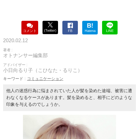
B!
(Twitter)
コメント
FB
Hatena
LINE
2020.02.12
著者 :
オトナンサー編集部
アドバイザー :
小日向るり子（こひなた・るりこ）
キーワード :
コミュニケーション
他人の迷惑行為に悩まされていた人が髪を染めた途端、被害に遭
わなくなるケースがあります。髪を染めると、相手にどのような
印象を与えるのでしょうか。