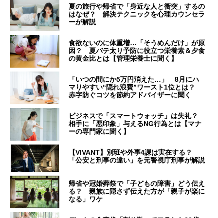
夏の旅行や帰省で「身近な人と衝突」するの
はなぜ？ 解決テクニックを心理カウンセラ
ーが解説
食欲ないのに体重増…「そうめんだけ」が原
因？ 夏バテ太り予防に役立つ栄養素＆夕食
の黄金比とは【管理栄養士に聞く】
「いつの間にか5万円消えた…」 8月にハ
マりやすい“隠れ浪費”ワースト1位とは？
赤字防ぐコツを節約アドバイザーに聞く
ビジネスで「スマートウォッチ」は失礼？
相手に「悪印象」与えるNG行為とは【マナ
ーの専門家に聞く】
【VIVANT】別班や外事4課は実在する？
「公安と刑事の違い」を元警視庁刑事が解説
帰省や冠婚葬祭で「子どもの障害」どう伝え
る？ 親族に隠さず伝えた方が「親子が楽に
なる」ワケ