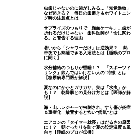
虫歯じゃないのに歯がしみる…「知覚過敏」
なぜ起きる？ 毎日の歯磨き＆ホワイトニン
グ時の注意点とは
サプライズのつもりで「顔面ケーキ」…歯が
折れるだけじゃない 歯科医師が「命に関わ
る」と警告する理由
暑いから「シャワーだけ」は逆効果？ 熱
帯夜でも熟睡できる入浴法とは【睡眠のプロ
に聞く】
水分補給のつもりが昏睡！？ 「スポーツド
リンク」飲んではいけない人の“特徴”とは
【糖尿病専門医が解説】
夏なのにかかとガサガサ、実は「水虫」か
も！？ 乾燥肌との見分け方とは【医師が解
説】
海・山…レジャーで虫刺され、すり傷が炎症
＆重症化 放置すると怖い“病気”とは
エアコンの「タイマー就寝」はだるさの原因
に！？ 朝ぐったりを防ぐ夏の設定温度＆風
向き【睡眠のプロが伝授】