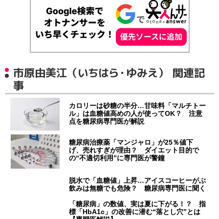
市原由美江（いちはら・ゆみえ） 関連記
事
カロリーは砂糖の半分…甘味料「マルチトー
ル」は血糖値高めの人が使ってOK？ 注意
点を糖尿病専門医が解説
糖尿病治療薬「マンジャロ」が25％値下
げ、売れすぎが理由？ ダイエット目的で
の“不適切利用”に専門医が警鐘
脱水で「血糖値」上昇…アイスコーヒーがぶ
飲みは無糖でも危険？ 糖尿病専門医に聞く
「糖尿病」の数値、実は夏に下がる！？ 指
標「HbA1c」の改善に潜む“落とし穴”とは