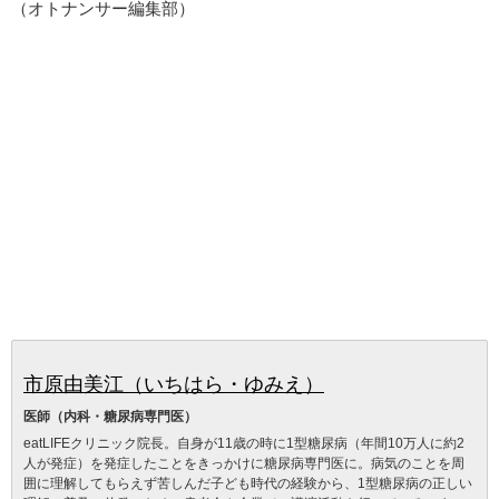
（オトナンサー編集部）
市原由美江（いちはら・ゆみえ）
医師（内科・糖尿病専門医）
eatLIFEクリニック院長。自身が11歳の時に1型糖尿病（年間10万人に約2
人が発症）を発症したことをきっかけに糖尿病専門医に。病気のことを周
囲に理解してもらえず苦しんだ子ども時代の経験から、1型糖尿病の正しい