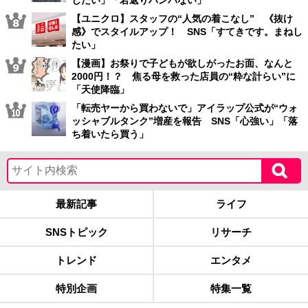
【ユニクロ】スタッフの“人気の着こなし” 《抜け
感》でスタイルアップ！ SNS「すてきです。まねし
たい」
【漫画】お祭りで子どもが欲しがったお面、なんと
2000円！？ 焦る母を救った店員の“粋な計らい”に
「天使降臨」
「転売ヤーから買わないで」アイラップ公式が“ウォ
ッシャブルタンク”増産を報告 SNS「心強い」「落
ち着いたら買う」
最新記事
ライフ
SNSトピック
リサーチ
トレンド
エンタメ
特別企画
特集一覧