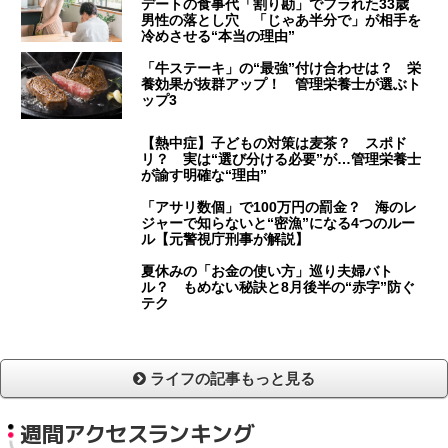
デートの食事代「割り勘」でフラれた33歳
男性の落とし穴 「じゃあ半分で」が相手を
冷めさせる“本当の理由”
「牛ステーキ」の“最強”付け合わせは？ 栄
養効果が抜群アップ！ 管理栄養士が選ぶト
ップ3
【熱中症】子どもの対策は麦茶？ スポド
リ？ 実は“選び分ける必要”が…管理栄養士
が諭す明確な“理由”
「アサリ数個」で100万円の罰金？ 海のレ
ジャーで知らないと“密漁”になる4つのルー
ル【元警視庁刑事が解説】
夏休みの「お金の使い方」巡り夫婦バト
ル？ もめない秘訣と8月後半の“赤字”防ぐ
テク
ライフの記事もっと見る
週間アクセスランキング