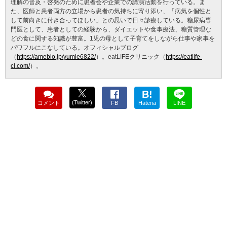
理解の普及・啓発のために患者会や企業での講演活動を行っている。ま
た、医師と患者両方の立場から患者の気持ちに寄り添い、「病気を個性と
して前向きに付き合ってほしい」との思いで日々診療している。糖尿病専
門医として、患者としての経験から、ダイエットや食事療法、糖質管理な
どの食に関する知識が豊富。1児の母として子育てをしながら仕事や家事を
パワフルにこなしている。オフィシャルブログ
（
https://ameblo.jp/yumie6822/
）。eatLIFEクリニック（
https://eatlife-
cl.com/
）。
B!
(Twitter)
コメント
FB
Hatena
LINE