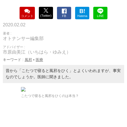
B!
(Twitter)
コメント
FB
Hatena
LINE
2020.02.02
著者 :
オトナンサー編集部
アドバイザー :
市原由美江（いちはら・ゆみえ）
キーワード :
風邪
•
医療
昔から「こたつで寝ると風邪をひく」とよくいわれますが、事実
なのでしょうか。医師に聞きました。
こたつで寝ると風邪をひくのは本当？