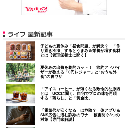
ライフ 最新記事
子どもの夏休み「昼食問題」が解決？ 「作
り置き冷凍」するとうまみ＆栄養が増す食材
とは【管理栄養士に聞く】
夏休みの出費を劇的カット！ 節約アドバイ
ザーが教える「0円レジャー」と“おうち外
食”の裏ワザ
「アイスコーヒー」が薄くなる致命的な原因
とは UCCに聞く、自宅でプロの味を再現
する「蒸らし」と「黄金比」
「電気代が安くなる」は危険？ 偽アプリ＆
SNS広告に潜む詐欺のワナ… 被害防ぐ3つの
対策【専門家解説】