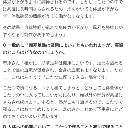
体温が下がるように調節されるのです。しかし、こたつの中で
は高温に長時間さらされるため、汗をかいても体温が下がら
ず、体温調節の機能がうまく働かなくなります。
その結果、自律神経が乱れて免疫力が下がり、風邪を発症しや
すくなる可能性があるでしょう」
Q.一般的に「頭寒足熱は健康によい」ともいわれますが、実際
のところはどうなのでしょうか。
市原さん「確かに、頭寒足熱は健康によいです。足元を温める
ことで足の血流が促進され、全身の血流もよくなります。ただ
し、これはあくまで『こたつに座って入る』場合です。
こたつで横になる、つまり寝てしまうと、どうしても体全体が
こたつの中に入ってしまいがちになり、頭以外の部分が高温に
さらされ続けます。すると、熱がこもり過ぎるので、こたつで
寝ることはおすすめしません。足のみか、せめて下半身にとど
めておくのがよいと思います」
Q.人体への影響において、こたつで寝ることと布団で寝ること