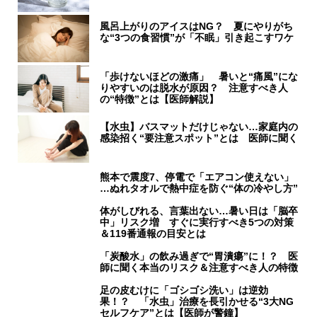
風呂上がりのアイスはNG？ 夏にやりがち
な“3つの食習慣”が「不眠」引き起こすワケ
「歩けないほどの激痛」 暑いと“痛風”にな
りやすいのは脱水が原因？ 注意すべき人
の“特徴”とは【医師解説】
【水虫】バスマットだけじゃない…家庭内の
感染招く“要注意スポット”とは 医師に聞く
熊本で震度7、停電で「エアコン使えない」
…ぬれタオルで熱中症を防ぐ“体の冷やし方”
体がしびれる、言葉出ない…暑い日は「脳卒
中」リスク増 すぐに実行すべき5つの対策
＆119番通報の目安とは
「炭酸水」の飲み過ぎで“胃潰瘍”に！？ 医
師に聞く本当のリスク＆注意すべき人の特徴
足の皮むけに「ゴシゴシ洗い」は逆効
果！？ 「水虫」治療を長引かせる“3大NG
セルフケア”とは【医師が警鐘】