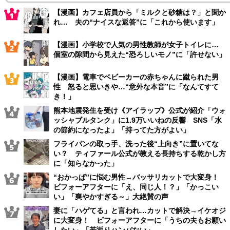
【漫画】カフェ店員から「ミルクと砂糖は？」と聞か
れ… 夫の“ナイスな返答”に「これから使います」
【漫画】小学校で人気の男性教師が女子トイレに…
個室の隙間から見えた“恐ろしいモノ”に「許せない」
【漫画】電車でベビーカーの赤ちゃんに蹴られた男
性 怒ると思いきや…“意外な本音”に「なんてすて
き！」
熊本地震発生を受け《アイラップ》公式が紹介「ウォ
ッシャブルタンク」に1.9万いいねの反響 SNS「水
の節約になったよ」「持ってた方がよい」
フライパンの取っ手、洗った後“上向き”に置いてな
い？ ティファール公式が教える長持ちする乾かし方
に「知らなかった」
“おかっぱ”に悩む男性→バッサリカットで大変身！
ビフォーアフターに「え、同じ人！？」「かっこい
い」「爽やかすぎる～」大絶賛の声
妻に「ハゲてる」と言われ…カットで解決→イケオジ
に大変身！ ビフォーアフターに「うちの夫もお願い
したい」「若返りハンパない」