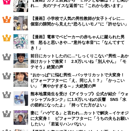
れ… 夫の“ナイスな返答”に「これから使います」
【漫画】小学校で人気の男性教師が女子トイレに…
個室の隙間から見えた“恐ろしいモノ”に「許せない」
【漫画】電車でベビーカーの赤ちゃんに蹴られた男
性 怒ると思いきや…“意外な本音”に「なんてすて
き！」
前日にカットしたのに…“しっくりこない”男性→あか
抜けカットで激変！ 2.9万いいね「別人やん」「モ
テそう」絶賛の声
“おかっぱ”に悩む男性→バッサリカットで大変身！
ビフォーアフターに「え、同じ人！？」「かっこい
い」「爽やかすぎる～」大絶賛の声
熊本地震発生を受け《アイラップ》公式が紹介「ウォ
ッシャブルタンク」に1.9万いいねの反響 SNS「水
の節約になったよ」「持ってた方がよい」
妻に「ハゲてる」と言われ…カットで解決→イケオジ
に大変身！ ビフォーアフターに「うちの夫もお願い
したい」「若返りハンパない」