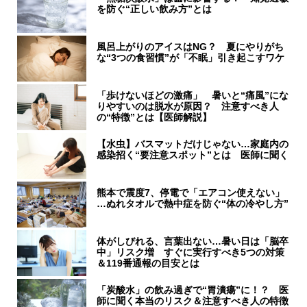
を防ぐ“正しい飲み方”とは
風呂上がりのアイスはNG？ 夏にやりがち
な“3つの食習慣”が「不眠」引き起こすワケ
「歩けないほどの激痛」 暑いと“痛風”にな
りやすいのは脱水が原因？ 注意すべき人
の“特徴”とは【医師解説】
【水虫】バスマットだけじゃない…家庭内の
感染招く“要注意スポット”とは 医師に聞く
熊本で震度7、停電で「エアコン使えない」
…ぬれタオルで熱中症を防ぐ“体の冷やし方”
体がしびれる、言葉出ない…暑い日は「脳卒
中」リスク増 すぐに実行すべき5つの対策
＆119番通報の目安とは
「炭酸水」の飲み過ぎで“胃潰瘍”に！？ 医
師に聞く本当のリスク＆注意すべき人の特徴