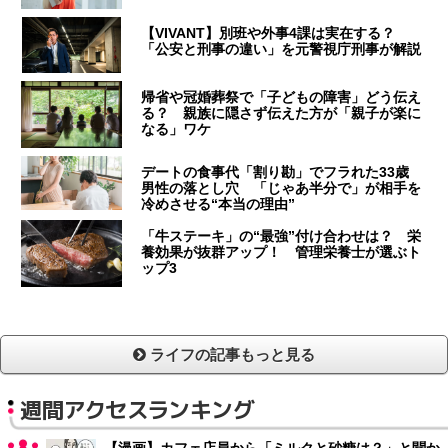
【VIVANT】別班や外事4課は実在する？
「公安と刑事の違い」を元警視庁刑事が解説
帰省や冠婚葬祭で「子どもの障害」どう伝え
る？ 親族に隠さず伝えた方が「親子が楽に
なる」ワケ
デートの食事代「割り勘」でフラれた33歳
男性の落とし穴 「じゃあ半分で」が相手を
冷めさせる“本当の理由”
「牛ステーキ」の“最強”付け合わせは？ 栄
養効果が抜群アップ！ 管理栄養士が選ぶト
ップ3
ライフの記事もっと見る
週間アクセスランキング
【漫画】カフェ店員から「ミルクと砂糖は？」と聞か