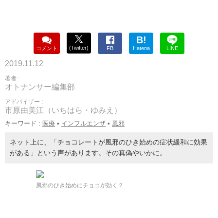
B!
(Twitter)
コメント
FB
Hatena
LINE
2019.11.12
著者 :
オトナンサー編集部
アドバイザー :
市原由美江（いちはら・ゆみえ）
キーワード :
医療
•
インフルエンザ
•
風邪
ネット上に、「チョコレートが風邪のひき始めの症状緩和に効果
がある」という声があります。その真偽やいかに。
風邪のひき始めにチョコが効く？