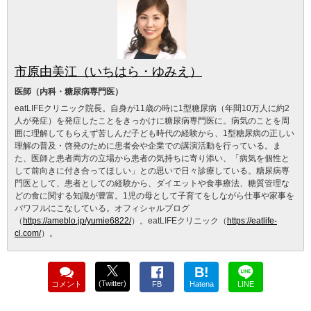
市原由美江（いちはら・ゆみえ）
医師（内科・糖尿病専門医）
eatLIFEクリニック院長。自身が11歳の時に1型糖尿病（年間10万人に約2
人が発症）を発症したことをきっかけに糖尿病専門医に。病気のことを周
囲に理解してもらえず苦しんだ子ども時代の経験から、1型糖尿病の正しい
理解の普及・啓発のために患者会や企業での講演活動を行っている。ま
た、医師と患者両方の立場から患者の気持ちに寄り添い、「病気を個性と
して前向きに付き合ってほしい」との思いで日々診療している。糖尿病専
門医として、患者としての経験から、ダイエットや食事療法、糖質管理な
どの食に関する知識が豊富。1児の母として子育てをしながら仕事や家事を
パワフルにこなしている。オフィシャルブログ
（
https://ameblo.jp/yumie6822/
）。eatLIFEクリニック（
https://eatlife-
cl.com/
）。
B!
(Twitter)
コメント
FB
Hatena
LINE