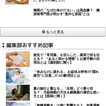
た“まさかの落とし穴”
梅雨の「なぜか体がだるい」は高血糖？ 糖
尿病専門医が明かす“意外な原因”とは
もっと見る
編集部おすすめ記事
旅先で「常用薬」を切らした…薬局で何を伝
える？ “あると助かる情報”とお薬手帳の活
用法とは【薬剤師に聞く】
「休みなのに疲れる」 お盆休み特有の“隠れ
疲労”に注意…3つの解消法とは
夏の旅行と重なる…「生理」どう乗り切
る？ 月経移動の方法＆鎮痛薬の適切な使い
方とは【医師に聞く】
「無糖炭酸水」は歯に影響する？ 知覚過敏