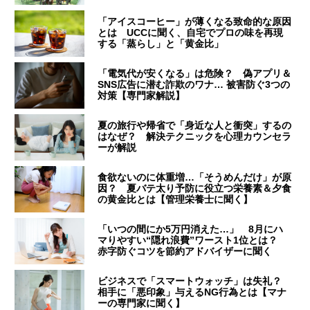
「アイスコーヒー」が薄くなる致命的な原因
とは UCCに聞く、自宅でプロの味を再現
する「蒸らし」と「黄金比」
「電気代が安くなる」は危険？ 偽アプリ＆
SNS広告に潜む詐欺のワナ… 被害防ぐ3つの
対策【専門家解説】
夏の旅行や帰省で「身近な人と衝突」するの
はなぜ？ 解決テクニックを心理カウンセラ
ーが解説
食欲ないのに体重増…「そうめんだけ」が原
因？ 夏バテ太り予防に役立つ栄養素＆夕食
の黄金比とは【管理栄養士に聞く】
「いつの間にか5万円消えた…」 8月にハ
マりやすい“隠れ浪費”ワースト1位とは？
赤字防ぐコツを節約アドバイザーに聞く
ビジネスで「スマートウォッチ」は失礼？
相手に「悪印象」与えるNG行為とは【マナ
ーの専門家に聞く】