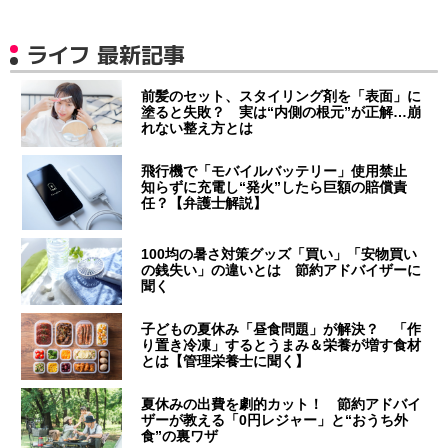
ライフ 最新記事
前髪のセット、スタイリング剤を「表面」に
塗ると失敗？ 実は“内側の根元”が正解…崩
れない整え方とは
飛行機で「モバイルバッテリー」使用禁止
知らずに充電し“発火”したら巨額の賠償責
任？【弁護士解説】
100均の暑さ対策グッズ「買い」「安物買い
の銭失い」の違いとは 節約アドバイザーに
聞く
子どもの夏休み「昼食問題」が解決？ 「作
り置き冷凍」するとうまみ＆栄養が増す食材
とは【管理栄養士に聞く】
夏休みの出費を劇的カット！ 節約アドバイ
ザーが教える「0円レジャー」と“おうち外
食”の裏ワザ