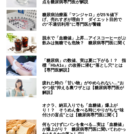
点を糖尿病専門医が解説
糖尿病治療薬「マンジャロ」が25％値下
げ、売れすぎが理由？ ダイエット目的で
の“不適切利用”に専門医が警鐘
脱水で「血糖値」上昇…アイスコーヒーがぶ
飲みは無糖でも危険？ 糖尿病専門医に聞く
「糖尿病」の数値、実は夏に下がる！？ 指
標「HbA1c」の改善に潜む“落とし穴”とは
【専門医解説】
疲れた時の「甘い物」がやめられない…“お
やつ欲”抑える裏ワザとは【糖尿病専門医が
解説】
オクラ、納豆入りでも「血糖値」爆上が
り！？ そうめん食べる時にやりがちな“味
付けの盲点”とは【糖尿病専門医に聞く】
何もつけずにパンを食べる…実は「血糖値」
が爆上がり？ 糖尿病専門医に聞いてわかっ