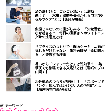
足の皮むけに「ゴシゴシ洗い」は逆効
果！？ 「水虫」治療を長引かせる“3大NG
セルフケア”とは【医師が警鐘】
虫歯じゃないのに歯がしみる…「知覚過敏」
なぜ起きる？ 毎日の歯磨き＆ホワイトニン
グ時の注意点とは
サプライズのつもりで「顔面ケーキ」…歯が
折れるだけじゃない 歯科医師が「命に関わ
る」と警告する理由
暑いから「シャワーだけ」は逆効果？ 熱
帯夜でも熟睡できる入浴法とは【睡眠のプロ
に聞く】
水分補給のつもりが昏睡！？ 「スポーツド
リンク」飲んではいけない人の“特徴”とは
【糖尿病専門医が解説】
キーワード