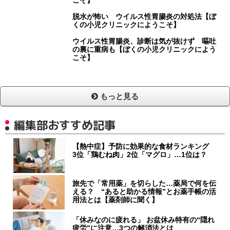
こそ】
脱水が怖い ウイルス性胃腸炎の対処法【ぼ
くの小児クリニックにようこそ】
ウイルス性胃腸炎、診断は気が抜けず 嘔吐
の裏に重病も【ぼくの小児クリニックによう
こそ】
もっと見る
編集部おすすめ記事
【熱中症】予防に効果的な食材ランキング
3位「鶏むね肉」2位「マグロ」…1位は？
旅先で「常用薬」を切らした…薬局で何を伝
える？ “あると助かる情報”とお薬手帳の活
用法とは【薬剤師に聞く】
「休みなのに疲れる」 お盆休み特有の“隠れ
疲労”に注意…3つの解消法とは