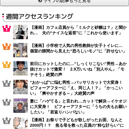
ライフの記事もっと見る
週間アクセスランキング
【漫画】カフェ店員から「ミルクと砂糖は？」と聞か
れ… 夫の“ナイスな返答”に「これから使います」
【漫画】小学校で人気の男性教師が女子トイレに…
個室の隙間から見えた“恐ろしいモノ”に「許せない」
前日にカットしたのに…“しっくりこない”男性→あか
抜けカットで激変！ 2.9万いいね「別人やん」「モ
テそう」絶賛の声
“おかっぱ”に悩む男性→バッサリカットで大変身！
ビフォーアフターに「え、同じ人！？」「かっこい
い」「爽やかすぎる～」大絶賛の声
妻に「ハゲてる」と言われ…カットで解決→イケオジ
に大変身！ ビフォーアフターに「うちの夫もお願い
したい」「若返りハンパない」
【漫画】お祭りで子どもが欲しがったお面、なんと
2000円！？ 焦る母を救った店員の“粋な計らい”に