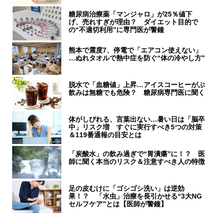
糖尿病治療薬「マンジャロ」が25％値下
げ、売れすぎが理由？ ダイエット目的で
の“不適切利用”に専門医が警鐘
熊本で震度7、停電で「エアコン使えない」
…ぬれタオルで熱中症を防ぐ“体の冷やし方”
脱水で「血糖値」上昇…アイスコーヒーがぶ
飲みは無糖でも危険？ 糖尿病専門医に聞く
体がしびれる、言葉出ない…暑い日は「脳卒
中」リスク増 すぐに実行すべき5つの対策
＆119番通報の目安とは
「炭酸水」の飲み過ぎで“胃潰瘍”に！？ 医
師に聞く本当のリスク＆注意すべき人の特徴
足の皮むけに「ゴシゴシ洗い」は逆効
果！？ 「水虫」治療を長引かせる“3大NG
セルフケア”とは【医師が警鐘】