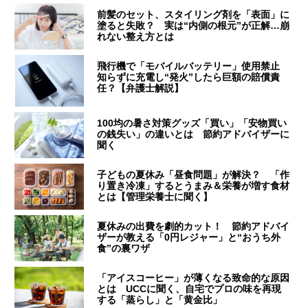
前髪のセット、スタイリング剤を「表面」に
塗ると失敗？ 実は“内側の根元”が正解…崩
れない整え方とは
飛行機で「モバイルバッテリー」使用禁止
知らずに充電し“発火”したら巨額の賠償責
任？【弁護士解説】
100均の暑さ対策グッズ「買い」「安物買い
の銭失い」の違いとは 節約アドバイザーに
聞く
子どもの夏休み「昼食問題」が解決？ 「作
り置き冷凍」するとうまみ＆栄養が増す食材
とは【管理栄養士に聞く】
夏休みの出費を劇的カット！ 節約アドバイ
ザーが教える「0円レジャー」と“おうち外
食”の裏ワザ
「アイスコーヒー」が薄くなる致命的な原因
とは UCCに聞く、自宅でプロの味を再現
する「蒸らし」と「黄金比」