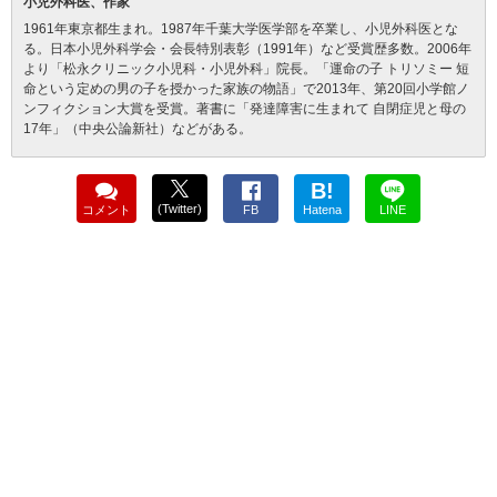
小児外科医、作家
1961年東京都生まれ。1987年千葉大学医学部を卒業し、小児外科医とな
る。日本小児外科学会・会長特別表彰（1991年）など受賞歴多数。2006年
より「松永クリニック小児科・小児外科」院長。「運命の子 トリソミー 短
命という定めの男の子を授かった家族の物語」で2013年、第20回小学館ノ
ンフィクション大賞を受賞。著書に「発達障害に生まれて 自閉症児と母の
17年」（中央公論新社）などがある。
B!
(Twitter)
コメント
FB
Hatena
LINE