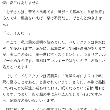
特に炎症はありません。
「お子さんは、普通の風邪です。風邪って基本的に自然治癒す
るんです。極論をいえば、薬は不要だし、ほとんど効きませ
ん」
「え、そんな…」
そこで、私は薬の説明を始めました。ペリアクチンは鼻水に
対して使われます。確かに、風邪に対して保険適用があります
が、実はこの薬は「第一世代抗ヒスタミン剤」、つまりアレル
ギー止めなのです。風邪はアレルギーではないので、矛盾した
処方といえます。
そして、ペリアクチンは説明書に「過量投与により（中略）
死に至ることがある」と書かれています。さらに、本剤は熱性
けいれんとの関連が疑われており、眠くなるという副作用もあ
ります。つまり、薬が脳の中に入り込んでしまうわけですか
ら、危険度の高い薬といえます。
咳に対しては、オノンが処方されているようです。しかし、