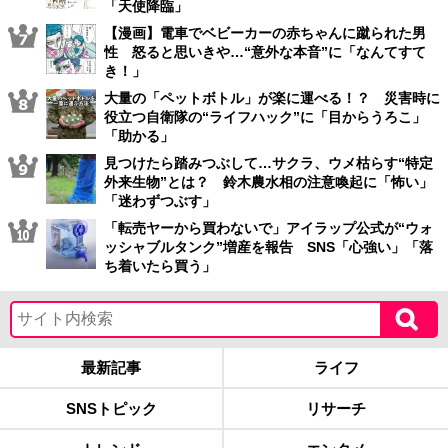
「天使降臨」
【漫画】電車でベビーカーの赤ちゃんに蹴られた男
性 怒ると思いきや…“意外な本音”に「なんてすて
き！」
大量の「ペットボトル」が楽に運べる！？ 災害時に
役立つ自衛隊の“ライフハック”に「目からうろこ」
「助かる」
見つけたら踏みつぶして…サクラ、ウメ枯らす“特定
外来生物”とは？ 鈴木農水相の注意喚起に「怖い」
「迷わずつぶす」
「転売ヤーから買わないで」アイラップ公式が“ウォ
ッシャブルタンク”増産を報告 SNS「心強い」「落
ち着いたら買う」
最新記事
ライフ
SNSトピック
リサーチ