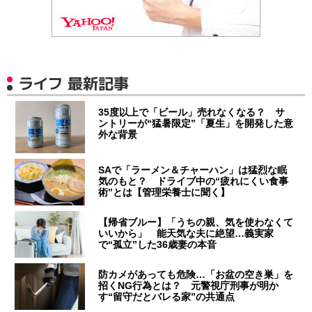
ライフ 最新記事
35度以上で「ビール」売れなくなる？ サ
ントリーが“猛暑限定”「夏生」を開発した意
外な背景
SAで「ラーメン＆チャーハン」は猛烈な眠
気のもと？ ドライブ中の“疲れにくい食事
術”とは【管理栄養士に聞く】
【帰省ブルー】「うちの親、気を使わなくて
いいから」 能天気な夫に絶望…義実家
で“孤立”した36歳妻の本音
防カメがあっても危険…「お盆の空き巣」を
招くNG行為とは？ 元警視庁刑事が明か
す“留守だとバレる家”の共通点