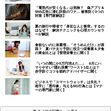
「電気代が安くなる」は危険？ 偽アプリ＆
SNS広告に潜む詐欺のワナ… 被害防ぐ3つの
対策【専門家解説】
夏の旅行や帰省で「身近な人と衝突」するの
はなぜ？ 解決テクニックを心理カウンセラ
ーが解説
食欲ないのに体重増…「そうめんだけ」が原
因？ 夏バテ太り予防に役立つ栄養素＆夕食
の黄金比とは【管理栄養士に聞く】
「いつの間にか5万円消えた…」 8月にハ
マりやすい“隠れ浪費”ワースト1位とは？
赤字防ぐコツを節約アドバイザーに聞く
ビジネスで「スマートウォッチ」は失礼？
相手に「悪印象」与えるNG行為とは【マナ
ーの専門家に聞く】