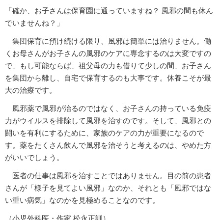
「確か、お子さんは保育園に通っていますね？ 風邪の間も休ん
でいませんね？」
集団保育に預け続ける限り、風邪は簡単には治りません。働
くお母さんがお子さんの風邪のケアに専念するのは大変ですの
で、もし可能ならば、祖父母の力も借りて少しの間、お子さん
を集団から離し、自宅で保育するのも大事です。休養こそが最
大の治療です。
風邪薬で風邪が治るのではなく、お子さんの持っている免疫
力がウイルスを排除して風邪を治すのです。そして、風邪との
闘いを有利にするために、家族のケアの力が重要になるので
す。薬をたくさん飲んで風邪を治そうと考えるのは、やめた方
がいいでしょう。
医者の仕事は風邪を治すことではありません。目の前の患者
さんが「様子を見てよい風邪」なのか、それとも「風邪ではな
い重い病気」なのかを見極めることなのです。
（小児外科医・作家 松永正訓）