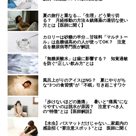
夏の旅行と重なる…「生理」どう乗り切
る？ 月経移動の方法＆鎮痛薬の適切な使い
方とは【医師に聞く】
カロリーは砂糖の半分…甘味料「マルチトー
ル」は血糖値高めの人が使ってOK？ 注意
点を糖尿病専門医が解説
「無糖炭酸水」は歯に影響する？ 知覚過敏
を防ぐ“正しい飲み方”とは
風呂上がりのアイスはNG？ 夏にやりがち
な“3つの食習慣”が「不眠」引き起こすワケ
「歩けないほどの激痛」 暑いと“痛風”にな
りやすいのは脱水が原因？ 注意すべき人
の“特徴”とは【医師解説】
【水虫】バスマットだけじゃない…家庭内の
感染招く“要注意スポット”とは 医師に聞く