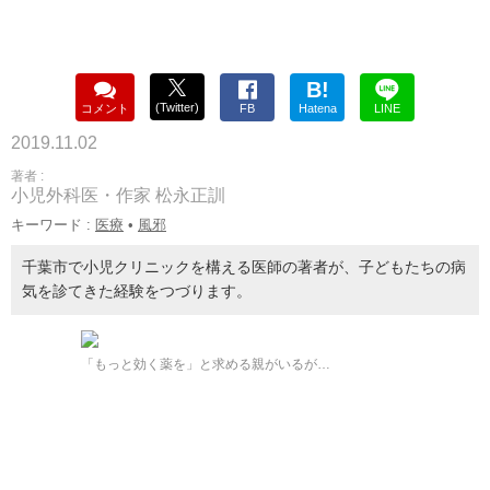
B!
(Twitter)
コメント
FB
Hatena
LINE
2019.11.02
著者 :
小児外科医・作家 松永正訓
キーワード :
医療
•
風邪
千葉市で小児クリニックを構える医師の著者が、子どもたちの病
気を診てきた経験をつづります。
「もっと効く薬を」と求める親がいるが…