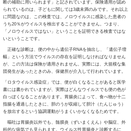
断の補助に用いられます」と記されています。保険適用が認め
られているのは、子どもに関しては3歳未満のみです。それ以上
に問題なのは、この検査では、ノロウイルスに感染した患者の
うち20％がウイルスを検出することができません。つまり、
「ノロウイルスではない」ということを証明できる検査ではな
いということです。
正確な診断は、便の中から遺伝子RNAを抽出し、「遺伝子増
幅」という方法でウイルスの存在を証明しなければなりません
が、この方法は保険が適用されません。実際には、大規模な集
団発生があったときのみ、保健所が介入して行われています。
「ロタウイルス感染症」では、便が白くなることがあると医学
書には書かれていますが、実際はどんなウイルスでも便の色が
白っぽくなることがあります。胃腸炎によって、食べ物が十二
指腸を通過したときに、胆のうが収縮して胆汁（たんじゅう）
を放出するという協調運動がうまくいかなくなるためです。
嘔吐は胃腸炎以外でも、髄膜炎（ずいまくえん）や脳症、外
科的な病気でも見られます。ウイルス性胃腸炎と診断するに