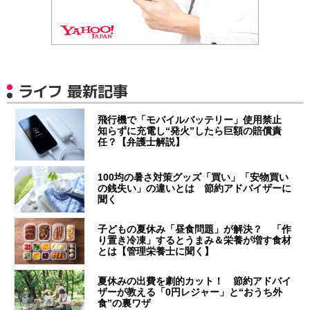
ライフ 最新記事
飛行機で「モバイルバッテリー」使用禁止
知らずに充電し“発火”したら巨額の賠償責
任？【弁護士解説】
100均の暑さ対策グッズ「買い」「安物買い
の銭失い」の違いとは 節約アドバイザーに
聞く
子どもの夏休み「昼食問題」が解決？ 「作
り置き冷凍」するとうまみ＆栄養が増す食材
とは【管理栄養士に聞く】
夏休みの出費を劇的カット！ 節約アドバイ
ザーが教える「0円レジャー」と“おうち外
食”の裏ワザ