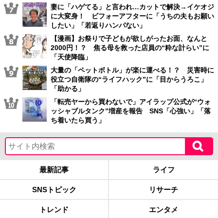
妻に「ハゲてる」と言われ…カットで解決→イケオジ
に大変身！ ビフォーアフターに「うちの夫もお願い
したい」「若返りハンパない」
【漫画】お祭りで子どもが欲しがったお面、なんと
2000円！？ 焦る母を救った店員の“粋な計らい”に
「天使降臨」
大量の「ペットボトル」が楽に運べる！？ 災害時に
役立つ自衛隊の“ライフハック”に「目からうろこ」
「助かる」
「転売ヤーから買わないで」アイラップ公式が“ウォ
ッシャブルタンク”増産を報告 SNS「心強い」「落
ち着いたら買う」
最新記事
ライフ
SNSトピック
リサーチ
トレンド
エンタメ