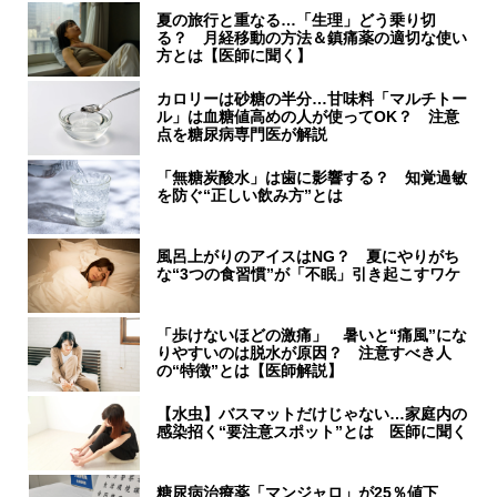
夏の旅行と重なる…「生理」どう乗り切
る？ 月経移動の方法＆鎮痛薬の適切な使い
方とは【医師に聞く】
カロリーは砂糖の半分…甘味料「マルチトー
ル」は血糖値高めの人が使ってOK？ 注意
点を糖尿病専門医が解説
「無糖炭酸水」は歯に影響する？ 知覚過敏
を防ぐ“正しい飲み方”とは
風呂上がりのアイスはNG？ 夏にやりがち
な“3つの食習慣”が「不眠」引き起こすワケ
「歩けないほどの激痛」 暑いと“痛風”にな
りやすいのは脱水が原因？ 注意すべき人
の“特徴”とは【医師解説】
【水虫】バスマットだけじゃない…家庭内の
感染招く“要注意スポット”とは 医師に聞く
糖尿病治療薬「マンジャロ」が25％値下