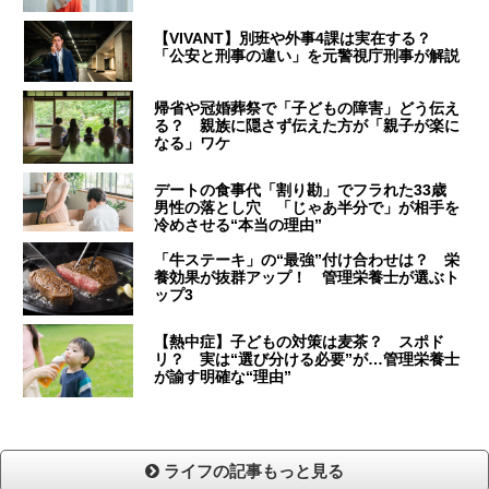
【VIVANT】別班や外事4課は実在する？
「公安と刑事の違い」を元警視庁刑事が解説
帰省や冠婚葬祭で「子どもの障害」どう伝え
る？ 親族に隠さず伝えた方が「親子が楽に
なる」ワケ
デートの食事代「割り勘」でフラれた33歳
男性の落とし穴 「じゃあ半分で」が相手を
冷めさせる“本当の理由”
「牛ステーキ」の“最強”付け合わせは？ 栄
養効果が抜群アップ！ 管理栄養士が選ぶト
ップ3
【熱中症】子どもの対策は麦茶？ スポド
リ？ 実は“選び分ける必要”が…管理栄養士
が諭す明確な“理由”
ライフの記事もっと見る