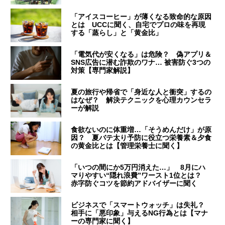
「アイスコーヒー」が薄くなる致命的な原因
とは UCCに聞く、自宅でプロの味を再現
する「蒸らし」と「黄金比」
「電気代が安くなる」は危険？ 偽アプリ＆
SNS広告に潜む詐欺のワナ… 被害防ぐ3つの
対策【専門家解説】
夏の旅行や帰省で「身近な人と衝突」するの
はなぜ？ 解決テクニックを心理カウンセラ
ーが解説
食欲ないのに体重増…「そうめんだけ」が原
因？ 夏バテ太り予防に役立つ栄養素＆夕食
の黄金比とは【管理栄養士に聞く】
「いつの間にか5万円消えた…」 8月にハ
マりやすい“隠れ浪費”ワースト1位とは？
赤字防ぐコツを節約アドバイザーに聞く
ビジネスで「スマートウォッチ」は失礼？
相手に「悪印象」与えるNG行為とは【マナ
ーの専門家に聞く】