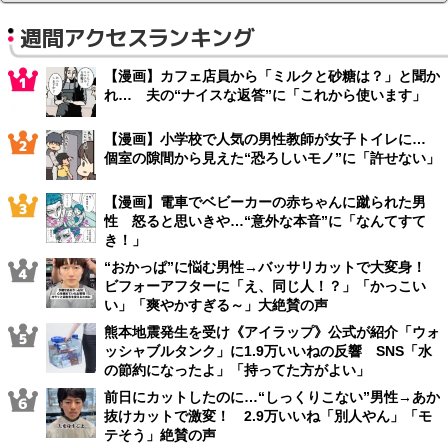
週間アクセスランキング
【漫画】カフェ店員から「ミルクと砂糖は？」と聞か
れ… 夫の“ナイスな返答”に「これから使います」
【漫画】小学校で人気の男性教師が女子トイレに…
個室の隙間から見えた“恐ろしいモノ”に「許せない」
【漫画】電車でベビーカーの赤ちゃんに蹴られた男
性 怒ると思いきや…“意外な本音”に「なんてすて
き！」
“おかっぱ”に悩む男性→バッサリカットで大変身！
ビフォーアフターに「え、同じ人！？」「かっこい
い」「爽やかすぎる～」大絶賛の声
熊本地震発生を受け《アイラップ》公式が紹介「ウォ
ッシャブルタンク」に1.9万いいねの反響 SNS「水
の節約になったよ」「持ってた方がよい」
前日にカットしたのに…“しっくりこない”男性→あか
抜けカットで激変！ 2.9万いいね「別人やん」「モ
テそう」絶賛の声