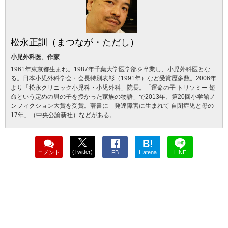
松永正訓（まつなが・ただし）
小児外科医、作家
1961年東京都生まれ。1987年千葉大学医学部を卒業し、小児外科医とな
る。日本小児外科学会・会長特別表彰（1991年）など受賞歴多数。2006年
より「松永クリニック小児科・小児外科」院長。「運命の子 トリソミー 短
命という定めの男の子を授かった家族の物語」で2013年、第20回小学館ノ
ンフィクション大賞を受賞。著書に「発達障害に生まれて 自閉症児と母の
17年」（中央公論新社）などがある。
B!
(Twitter)
コメント
FB
Hatena
LINE