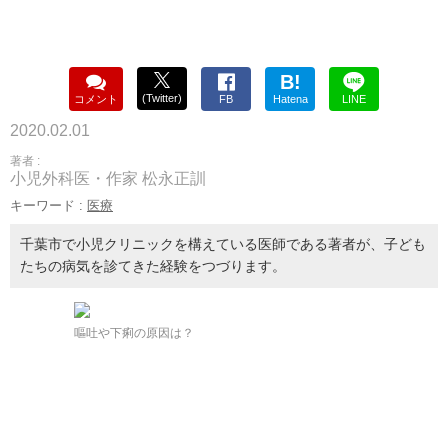
B!
(Twitter)
コメント
FB
Hatena
LINE
2020.02.01
著者 :
小児外科医・作家 松永正訓
キーワード :
医療
千葉市で小児クリニックを構えている医師である著者が、子ども
たちの病気を診てきた経験をつづります。
嘔吐や下痢の原因は？