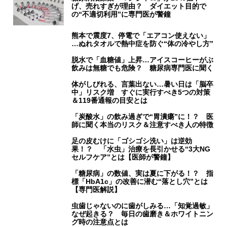
げ、売れすぎが理由？ ダイエット目的で
の“不適切利用”に専門医が警鐘
熊本で震度7、停電で「エアコン使えない」
…ぬれタオルで熱中症を防ぐ“体の冷やし方”
脱水で「血糖値」上昇…アイスコーヒーがぶ
飲みは無糖でも危険？ 糖尿病専門医に聞く
体がしびれる、言葉出ない…暑い日は「脳卒
中」リスク増 すぐに実行すべき5つの対策
＆119番通報の目安とは
「炭酸水」の飲み過ぎで“胃潰瘍”に！？ 医
師に聞く本当のリスク＆注意すべき人の特徴
足の皮むけに「ゴシゴシ洗い」は逆効
果！？ 「水虫」治療を長引かせる“3大NG
セルフケア”とは【医師が警鐘】
「糖尿病」の数値、実は夏に下がる！？ 指
標「HbA1c」の改善に潜む“落とし穴”とは
【専門医解説】
虫歯じゃないのに歯がしみる…「知覚過敏」
なぜ起きる？ 毎日の歯磨き＆ホワイトニン
グ時の注意点とは