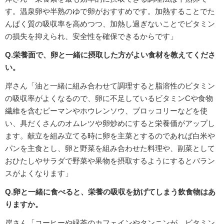
す。温泉卵や半熟のゆで卵がおすすめです。加熱することでた
んぱく質の吸収率を高めつつ、加熱し過ぎないことでビタミン
の損失を抑えられ、安全性を確保できるからです」
Q.栄養面で、卵と一緒に摂取した方がよい食材を教えてくださ
い。
岸さん「油と一緒に組み合わせて調理すると脂溶性のビタミン
の吸収率がよくなるので、卵に不足しているビタミンCや食物
繊維を含むピーマンやホウレンソウ、ブロッコリーなどを使
い、具だくさんのオムレツや卵炒めにすると栄養価がアップし
ます。献立を組み立てる時に卵を主菜とするのであれば白米や
パンを主食とし、卵と野菜を組み合わせた料理や、副菜として
おひたしやサラダで野菜や果物を摂取するようにするとバラン
スがよくなります」
Q.卵と一緒に食べると、栄養の吸収を妨げてしまう飲食物はあ
りますか。
岸さん「コーヒーや緑茶のカフェインやタンニンが、ビタミン