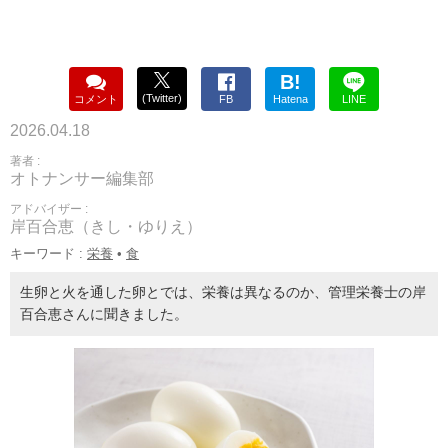
B!
(Twitter)
コメント
FB
Hatena
LINE
2026.04.18
著者 :
オトナンサー編集部
アドバイザー :
岸百合恵（きし・ゆりえ）
キーワード :
栄養
•
食
生卵と火を通した卵とでは、栄養は異なるのか、管理栄養士の岸
百合恵さんに聞きました。