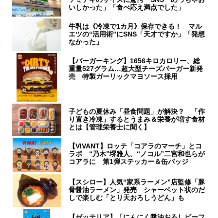
いしかった」「食べ応え満点でした」
牛乳は《冷凍で1カ月》保存できる！ マル
エツの“活用術”にSNS「天才ですか」「発想
なかった」
【バーガーキング】1656キロカロリー、総
重量527グラム…超大型チーズバーガー新発
売 特製ガーリックマヨソース採用
子どもの夏休み「昼食問題」が解決？ 「作
り置き冷凍」するとうまみ＆栄養が増す食材
とは【管理栄養士に聞く】
【VIVANT】ロッテ「コアラのマーチ」とコ
ラボ “乃木”堺雅人、“ノコル”二宮和也らが
コアラに 第1弾ステッカー＆缶バッジ
【スシロー】人気“家系ラーメン”店監修「豚
骨醤油ラーメン」発売 シャーベット状のだ
しで楽しむ「とり天おろしうどん」も
【ゼッテリア】「にんにく醤油おろしビーフ