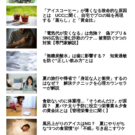
「アイスコーヒー」が薄くなる致命的な原因
とは UCCに聞く、自宅でプロの味を再現
する「蒸らし」と「黄金比」
「電気代が安くなる」は危険？ 偽アプリ＆
SNS広告に潜む詐欺のワナ… 被害防ぐ3つの
対策【専門家解説】
「無糖炭酸水」は歯に影響する？ 知覚過敏
を防ぐ“正しい飲み方”とは
夏の旅行や帰省で「身近な人と衝突」するの
はなぜ？ 解決テクニックを心理カウンセラ
ーが解説
食欲ないのに体重増…「そうめんだけ」が原
因？ 夏バテ太り予防に役立つ栄養素＆夕食
の黄金比とは【管理栄養士に聞く】
風呂上がりのアイスはNG？ 夏にやりがち
な“3つの食習慣”が「不眠」引き起こすワケ