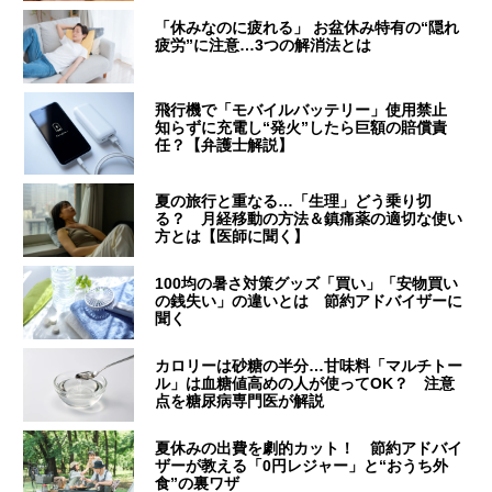
「休みなのに疲れる」 お盆休み特有の“隠れ
疲労”に注意…3つの解消法とは
飛行機で「モバイルバッテリー」使用禁止
知らずに充電し“発火”したら巨額の賠償責
任？【弁護士解説】
夏の旅行と重なる…「生理」どう乗り切
る？ 月経移動の方法＆鎮痛薬の適切な使い
方とは【医師に聞く】
100均の暑さ対策グッズ「買い」「安物買い
の銭失い」の違いとは 節約アドバイザーに
聞く
カロリーは砂糖の半分…甘味料「マルチトー
ル」は血糖値高めの人が使ってOK？ 注意
点を糖尿病専門医が解説
夏休みの出費を劇的カット！ 節約アドバイ
ザーが教える「0円レジャー」と“おうち外
食”の裏ワザ