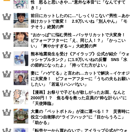
性 怒ると思いきや…“意外な本音”に「なんてすて
き！」
前日にカットしたのに…“しっくりこない”男性→あか
抜けカットで激変！ 2.9万いいね「別人やん」「モ
テそう」絶賛の声
“おかっぱ”に悩む男性→バッサリカットで大変身！
ビフォーアフターに「え、同じ人！？」「かっこい
い」「爽やかすぎる～」大絶賛の声
熊本地震発生を受け《アイラップ》公式が紹介「ウォ
ッシャブルタンク」に1.9万いいねの反響 SNS「水
の節約になったよ」「持ってた方がよい」
妻に「ハゲてる」と言われ…カットで解決→イケオジ
に大変身！ ビフォーアフターに「うちの夫もお願い
したい」「若返りハンパない」
【漫画】お祭りで子どもが欲しがったお面、なんと
2000円！？ 焦る母を救った店員の“粋な計らい”に
「天使降臨」
大量の「ペットボトル」が楽に運べる！？ 災害時に
役立つ自衛隊の“ライフハック”に「目からうろこ」
「助かる」
「転売ヤーから買わないで」アイラップ公式が“ウォ