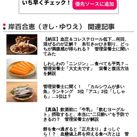
岸百合恵（きし・ゆりえ） 関連記事
【納豆】血圧＆コレステロール低下…何回、
混ぜるのが正解？ 糸引きorひき割り、どっ
ちが満腹感が得られる？ 管理栄養士に聞い
てみた
しわしわの「ニンジン」…食べても平気？→
管理栄養士「大丈夫です」 栄養と復活方法
を解説
管理栄養士に聞く！ 「カルシウムが多い
魚」ランキング 3位「アユ」2位「ししゃ
も」…1位は？
【真偽】飲酒前に「牛乳」「飲むヨーグル
ト」摂取すると、本当に“二日酔い”を予防で
きるの？ 管理栄養士が解説
餅を食べ過ぎると「正月太り」まっしぐ
ら！？ 血糖値上昇を抑える食べ方とは 管