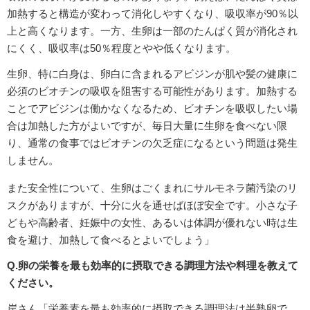
加熱すると構造が変わって消化しやすくなり、吸収率が90％以
上と高くなります。一方、生卵は一部のたんぱく質が消化され
にくく、吸収率は50％程度とやや低くなります。
生卵、特に白身は、卵白に含まれるアビジンが肌や髪の健康に
必須のビオチンの吸収を阻害する可能性があります。加熱する
ことでアビジンは働かなくなるため、ビオチンを吸収したい場
合は加熱した方がよいですが、毎日大量に生卵を食べない限
り、通常の食事ではビオチンの欠乏症になるという問題は発生
しません。
また安全性について、生卵はごくまれにサルモネラ菌汚染のリ
スクがありますが、十分に火を通せばほぼ安全です。小さな子
どもや高齢者、妊娠中の女性、あるいは体調が優れない時は生
食を避け、加熱して食べるとよいでしょう」
Q.卵の栄養を最も効率的に摂取できる調理方法や料理を教えて
ください。
岸さん「栄養素を最も効率的に摂取できる調理法は半熟卵で