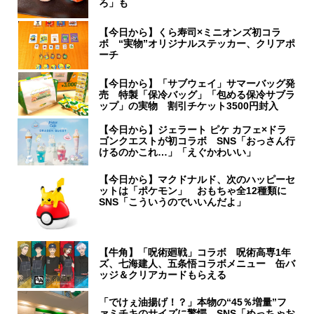
ろ」も
【今日から】くら寿司×ミニオンズ初コラ
ボ “実物”オリジナルステッカー、クリアポ
ーチ
【今日から】「サブウェイ」サマーバッグ発
売 特製「保冷バッグ」「包める保冷サブラ
ップ」の実物 割引チケット3500円封入
【今日から】ジェラート ピケ カフェ×ドラ
ゴンクエストが初コラボ SNS「おっさん行
けるのかこれ…」「えぐかわいい」
【今日から】マクドナルド、次のハッピーセ
ットは「ポケモン」 おもちゃ全12種類に
SNS「こういうのでいいんだよ」
【牛角】「呪術廻戦」コラボ 呪術高専1年
ズ、七海建人、五条悟コラボメニュー 缶バ
ッジ＆クリアカードもらえる
「でけぇ油揚げ！？」本物の“45％増量”フ
ァミチキのサイズに驚愕 SNS「めっちゃお