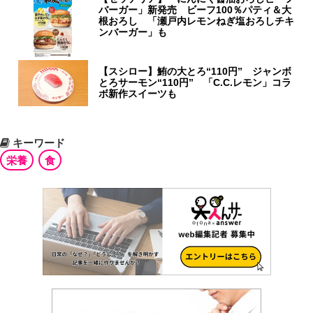
バーガー」新発売 ビーフ100％パティ＆大
根おろし 「瀬戸内レモンねぎ塩おろしチキ
ンバーガー」も
【スシロー】鮪の大とろ“110円” ジャンボ
とろサーモン“110円” 「C.C.レモン」コラ
ボ新作スイーツも
キーワード
栄養
食