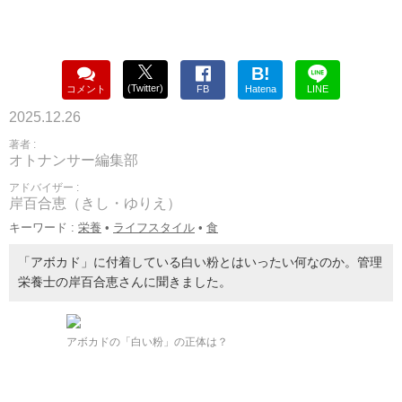
B!
(Twitter)
コメント
FB
Hatena
LINE
2025.12.26
著者 :
オトナンサー編集部
アドバイザー :
岸百合恵（きし・ゆりえ）
キーワード :
栄養
•
ライフスタイル
•
食
「アボカド」に付着している白い粉とはいったい何なのか。管理
栄養士の岸百合恵さんに聞きました。
アボカドの「白い粉」の正体は？