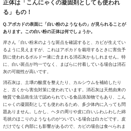
正体は「こんにゃくの凝固剤としても使われ
る」もの！
Q.アボカドの表面に「白い粉のようなもの」が見られることが
あります。この白い粉の正体は何でしょうか。
岸さん「白い粉末のような斑点を確認すると、カビが生えてい
るように見えますが、これはアボカドを栽培するときに害虫予
防に使われるボルドー液に含まれる消石灰かもしれません。特
に、白い斑点が均一でなく、まばらに付着している場合は消石
灰の可能性が高いです。
消石灰は、土壌の酸度を整えたり、カルシウムを補給したり
と、古くから害虫対策に使われています。消石灰は天然由来の
物質で食品衛生法で認められている食品添加物でもあり、こん
にゃくの凝固剤としても使われるため、多少体内に入っても問
題ありません。しかし、ヘタの周りや皮に白いふわふわした綿
毛状のほこりのようなものがついている場合は白カビです。皮
だけでなく内部にも影響があるので、カビの場合は食べられま