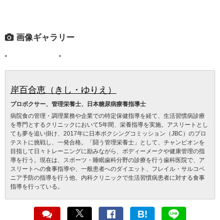
画像ギャラリー
岸百合恵（きし・ゆりえ）
プロボクサー、管理栄養士、日本糖尿病療養指導士
病院食の管理・調理業務や企業での特定保健指導を経て、生活習慣病診療
を専門とするクリニックにおいて5年間、栄養指導を実施。アスリートとし
ても夢を追い掛け、2017年に日本ボクシングコミッション（JBC）のプロ
テストに挑戦し、一発合格。「闘う管理栄養士」として、チャンピオンを
目指して日々トレーニングに励みながら、ボディーメークや健康管理の指
導を行う。現在は、スポーツ・睡眠歯科分野の診療を行う歯科医院で、ア
スリートへの食事指導や、一般患者へのダイエット、フレイル・サルコペ
ニア予防の指導を行う他、内科クリニックで生活習慣病患者に対する食事
指導を行っている。
B!