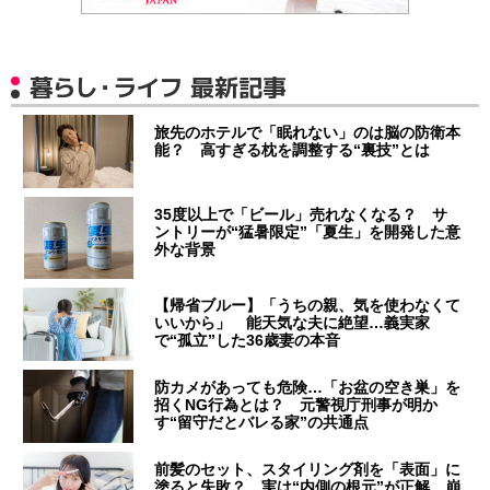
暮らし・ライフ 最新記事
旅先のホテルで「眠れない」のは脳の防衛本
能？ 高すぎる枕を調整する“裏技”とは
35度以上で「ビール」売れなくなる？ サ
ントリーが“猛暑限定”「夏生」を開発した意
外な背景
【帰省ブルー】「うちの親、気を使わなくて
いいから」 能天気な夫に絶望…義実家
で“孤立”した36歳妻の本音
防カメがあっても危険…「お盆の空き巣」を
招くNG行為とは？ 元警視庁刑事が明か
す“留守だとバレる家”の共通点
前髪のセット、スタイリング剤を「表面」に
塗ると失敗？ 実は“内側の根元”が正解…崩