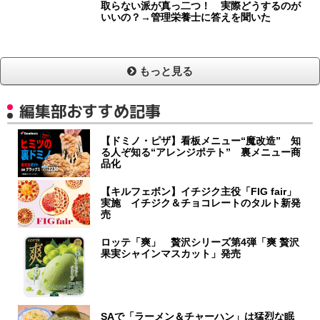
取らない派が真っ二つ！ 実際どうするのが
いいの？→管理栄養士に答えを聞いた
もっと見る
編集部おすすめ記事
【ドミノ・ピザ】看板メニュー“魔改造” 知
る人ぞ知る“アレンジポテト” 裏メニュー商
品化
【キルフェボン】イチジク主役「FIG fair」
実施 イチジク＆チョコレートのタルト新発
売
ロッテ「爽」 贅沢シリーズ第4弾「爽 贅沢
果実シャインマスカット」発売
SAで「ラーメン＆チャーハン」は猛烈な眠