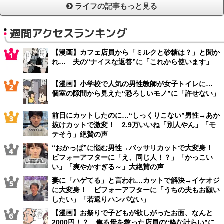
ライフの記事もっと見る
週間アクセスランキング
【漫画】カフェ店員から「ミルクと砂糖は？」と聞か
れ… 夫の“ナイスな返答”に「これから使います」
【漫画】小学校で人気の男性教師が女子トイレに…
個室の隙間から見えた“恐ろしいモノ”に「許せない」
前日にカットしたのに…“しっくりこない”男性→あか
抜けカットで激変！ 2.9万いいね「別人やん」「モ
テそう」絶賛の声
“おかっぱ”に悩む男性→バッサリカットで大変身！
ビフォーアフターに「え、同じ人！？」「かっこい
い」「爽やかすぎる～」大絶賛の声
妻に「ハゲてる」と言われ…カットで解決→イケオジ
に大変身！ ビフォーアフターに「うちの夫もお願い
したい」「若返りハンパない」
【漫画】お祭りで子どもが欲しがったお面、なんと
2000円！？ 焦る母を救った店員の“粋な計らい”に