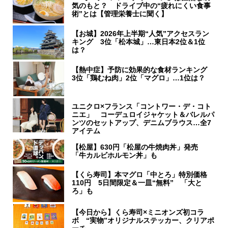
気のもと？ ドライブ中の“疲れにくい食事
術”とは【管理栄養士に聞く】
【お城】2026年上半期“人気”アクセスラン
キング 3位「松本城」…東日本2位＆1位
は？
【熱中症】予防に効果的な食材ランキング
3位「鶏むね肉」2位「マグロ」…1位は？
ユニクロ×フランス「コントワー・デ・コト
ニエ」 コーデュロイジャケット＆バレルパ
ンツのセットアップ、デニムブラウス…全7
アイテム
【松屋】630円「松屋の牛焼肉丼」発売
「牛カルビホルモン丼」も
【くら寿司】本マグロ「中とろ」特別価格
110円 5日間限定＆一皿“無料” 「大と
ろ」も
【今日から】くら寿司×ミニオンズ初コラ
ボ “実物”オリジナルステッカー、クリアポ