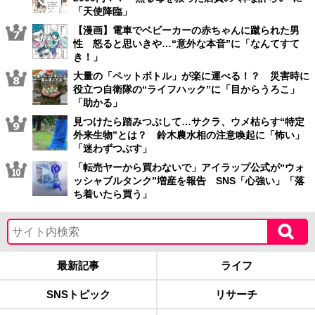
「天使降臨」
【漫画】電車でベビーカーの赤ちゃんに蹴られた男
性 怒ると思いきや…“意外な本音”に「なんてすて
き！」
大量の「ペットボトル」が楽に運べる！？ 災害時に
役立つ自衛隊の“ライフハック”に「目からうろこ」
「助かる」
見つけたら踏みつぶして…サクラ、ウメ枯らす“特定
外来生物”とは？ 鈴木農水相の注意喚起に「怖い」
「迷わずつぶす」
「転売ヤーから買わないで」アイラップ公式が“ウォ
ッシャブルタンク”増産を報告 SNS「心強い」「落
ち着いたら買う」
最新記事
ライフ
SNSトピック
リサーチ