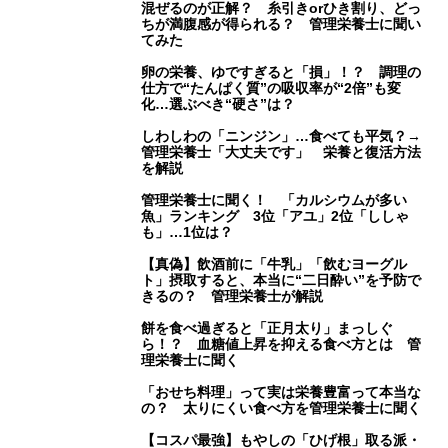
混ぜるのが正解？ 糸引きorひき割り、どっ
ちが満腹感が得られる？ 管理栄養士に聞い
てみた
卵の栄養、ゆですぎると「損」！？ 調理の
仕方で“たんぱく質”の吸収率が“2倍”も変
化…選ぶべき“硬さ”は？
しわしわの「ニンジン」…食べても平気？→
管理栄養士「大丈夫です」 栄養と復活方法
を解説
管理栄養士に聞く！ 「カルシウムが多い
魚」ランキング 3位「アユ」2位「ししゃ
も」…1位は？
【真偽】飲酒前に「牛乳」「飲むヨーグル
ト」摂取すると、本当に“二日酔い”を予防で
きるの？ 管理栄養士が解説
餅を食べ過ぎると「正月太り」まっしぐ
ら！？ 血糖値上昇を抑える食べ方とは 管
理栄養士に聞く
「おせち料理」って実は栄養豊富って本当な
の？ 太りにくい食べ方を管理栄養士に聞く
【コスパ最強】もやしの「ひげ根」取る派・