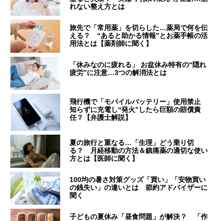
れない整え方とは
旅先で「常用薬」を切らした…薬局で何を伝
える？ “あると助かる情報”とお薬手帳の活
用法とは【薬剤師に聞く】
「休みなのに疲れる」 お盆休み特有の“隠れ
疲労”に注意…3つの解消法とは
飛行機で「モバイルバッテリー」使用禁止
知らずに充電し“発火”したら巨額の賠償責
任？【弁護士解説】
夏の旅行と重なる…「生理」どう乗り切
る？ 月経移動の方法＆鎮痛薬の適切な使い
方とは【医師に聞く】
100均の暑さ対策グッズ「買い」「安物買い
の銭失い」の違いとは 節約アドバイザーに
聞く
子どもの夏休み「昼食問題」が解決？ 「作