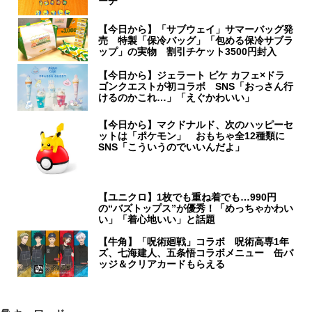
ーチ
【今日から】「サブウェイ」サマーバッグ発
売 特製「保冷バッグ」「包める保冷サブラ
ップ」の実物 割引チケット3500円封入
【今日から】ジェラート ピケ カフェ×ドラ
ゴンクエストが初コラボ SNS「おっさん行
けるのかこれ…」「えぐかわいい」
【今日から】マクドナルド、次のハッピーセ
ットは「ポケモン」 おもちゃ全12種類に
SNS「こういうのでいいんだよ」
【ユニクロ】1枚でも重ね着でも…990円
の“バズトップス”が優秀！「めっちゃかわい
い」「着心地いい」と話題
【牛角】「呪術廻戦」コラボ 呪術高専1年
ズ、七海建人、五条悟コラボメニュー 缶バ
ッジ＆クリアカードもらえる