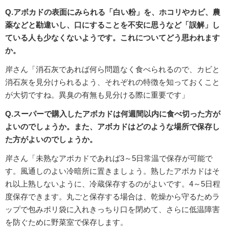
Q.アボカドの表面にみられる「白い粉」を、ホコリやカビ、農
薬などと勘違いし、口にすることを不安に思うなど「誤解」し
ている人も少なくないようです。これについてどう思われます
か。
岸さん「消石灰であれば何ら問題なく食べられるので、カビと
消石灰を見分けられるよう、それぞれの特徴を知っておくこと
が大切ですね。異臭の有無も見分ける際に重要です」
Q.スーパーで購入したアボカドは何週間以内に食べ切った方が
よいのでしょうか。また、アボカドはどのような場所で保存し
た方がよいのでしょうか。
岸さん「未熟なアボカドであれば3～5日常温で保存が可能で
す。風通しのよい冷暗所に置きましょう。熟したアボカドはそ
れ以上熟しないように、冷蔵保存するのがよいです。4～5日程
度保存できます。丸ごと保存する場合は、乾燥から守るためラ
ップで包みポリ袋に入れきっちり口を閉めて、さらに低温障害
を防ぐために野菜室で保存します。