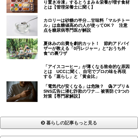
り置き冷凍」するとうまみ＆栄養が増す食材
とは【管理栄養士に聞く】
カロリーは砂糖の半分…甘味料「マルチトー
ル」は血糖値高めの人が使ってOK？ 注意
点を糖尿病専門医が解説
夏休みの出費を劇的カット！ 節約アドバイ
ザーが教える「0円レジャー」と“おうち外
食”の裏ワザ
「アイスコーヒー」が薄くなる致命的な原因
とは UCCに聞く、自宅でプロの味を再現
する「蒸らし」と「黄金比」
「電気代が安くなる」は危険？ 偽アプリ＆
SNS広告に潜む詐欺のワナ… 被害防ぐ3つの
対策【専門家解説】
暮らしの記事もっと見る