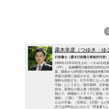
露木幸彦（つゆき・ゆ
行政書士（露木行政書士事務所代表）
1980年12月24日生まれ。いわゆ
（FP）。金融機関の融資担当時代は
業。開業から6年間で有料相談件数700
界最大規模に成長させる。他で断られ
謝料を回収する、行方不明になった相
可能」にしてきた。朝日新聞、日本経
担当。星海社の新人賞（特別賞）を受
熱心で、積極的にメディアに登場。心
婚術」（7刷）「男の離婚」（4刷、い
んなの不倫」（宝島社、1万部）など
活では30年以上にわたり「田舎暮ら