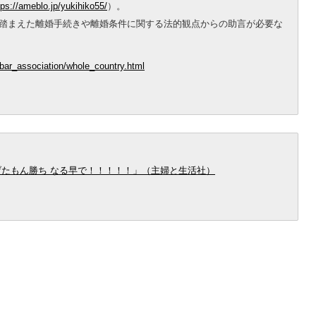
tps://ameblo.jp/yukihiko55/
）。
踏まえた離婚手続きや離婚条件に関する法的観点からの助言が必要な
o/bar_association/whole_country.html
げたもん勝ち なる早で！！！！！」（主婦と生活社）