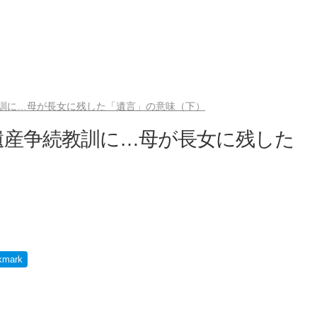
訓に…母が長女に残した「遺言」の意味（下）
遺産争続教訓に…母が長女に残した
kmark