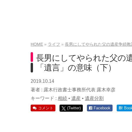
HOME
ライフ
長男にしてやられた父の遺産争続教
長男にしてやられた父の
「遺言」の意味（下）
2019.10.14
著者 :
露木行政書士事務所代表 露木幸彦
キーワード :
相続
•
遺産
•
遺産分割
コメント
(Twitter)
Facebook
B!
Boo