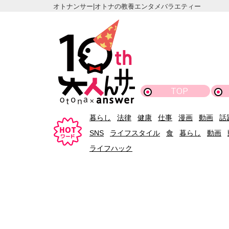
オトナンサー|オトナの教養エンタメバラエティー
TOP
暮らし
法律
健康
仕事
漫画
動画
話
SNS
ライフスタイル
食
暮らし
動画
ライフハック