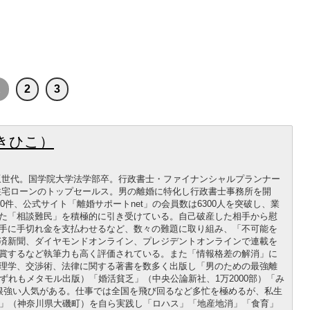
1
2
3
きひこ）
る松坂世代。国学院大学法学部卒。行政書士・ファイナンシャルプランナー
住宅ローンのトップセールス。男の離婚に特化し行政書士事務所を開
0件、公式サイト「離婚サポートnet」の会員数は6300人を突破し、業
た「相談難民」を積極的に引き受けている。自己破産した相手から慰
手に手切れ金を支払わせるなど、数々の難題に取り組み、「不可能を
済新聞、ダイヤモンドオンライン、プレジデントオンラインで連載を
賞するなど執筆力も高く評価されている。また「情報格差の解消」に
理学、交渉術、法律に関する著書を数多く出版し「男のための最強離
ずれもメタモル出版）「婚活貧乏」（中央公論新社、1万2000部）「み
根強い人気がある。仕事では全国を飛び回るなど多忙を極めるが、私生
し」（神奈川県大磯町）を自ら実践し「ロハス」「地産地消」「食育」