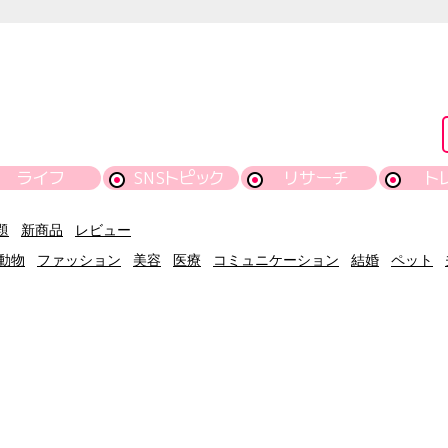
ライフ
SNSトピック
リサーチ
ト
題
新商品
レビュー
動物
ファッション
美容
医療
コミュニケーション
結婚
ペット