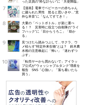
った店員の“粋な計らい”に「天使降臨」
【漫画】電車でベビーカーの赤ちゃん
に蹴られた男性 怒ると思いきや…“意
外な本音”に「なんてすてき！」
大量の「ペットボトル」が楽に運べ
る！？ 災害時に役立つ自衛隊の“ライ
フハック”に「目からうろこ」「助か
る」
見つけたら踏みつぶして…サクラ、ウ
メ枯らす“特定外来生物”とは？ 鈴木農
水相の注意喚起に「怖い」「迷わずつ
ぶす」
「転売ヤーから買わないで」アイラッ
プ公式が“ウォッシャブルタンク”増産を
報告 SNS「心強い」「落ち着いたら
買う」