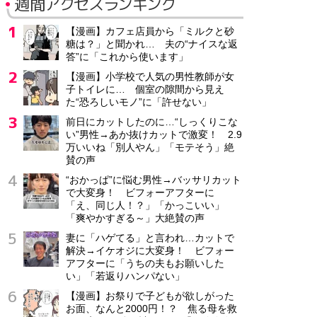
週間アクセスランキング
【漫画】カフェ店員から「ミルクと砂
糖は？」と聞かれ… 夫の“ナイスな返
答”に「これから使います」
【漫画】小学校で人気の男性教師が女
子トイレに… 個室の隙間から見え
た“恐ろしいモノ”に「許せない」
前日にカットしたのに…“しっくりこな
い”男性→あか抜けカットで激変！ 2.9
万いいね「別人やん」「モテそう」絶
賛の声
“おかっぱ”に悩む男性→バッサリカット
で大変身！ ビフォーアフターに
「え、同じ人！？」「かっこいい」
「爽やかすぎる～」大絶賛の声
妻に「ハゲてる」と言われ…カットで
解決→イケオジに大変身！ ビフォー
アフターに「うちの夫もお願いした
い」「若返りハンパない」
【漫画】お祭りで子どもが欲しがった
お面、なんと2000円！？ 焦る母を救