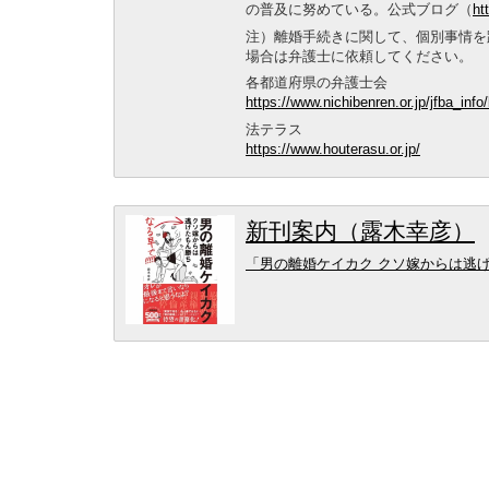
の普及に努めている。公式ブログ（
ht
注）離婚手続きに関して、個別事情を
場合は弁護士に依頼してください。
各都道府県の弁護士会
https://www.nichibenren.or.jp/jfba_inf
法テラス
https://www.houterasu.or.jp/
新刊案内（露木幸彦）
「男の離婚ケイカク クソ嫁からは逃