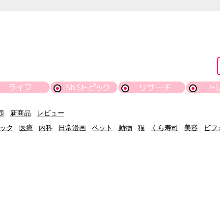
ライフ
SNSトピック
リサーチ
ト
題
新商品
レビュー
ック
医療
内科
日常漫画
ペット
動物
猫
くら寿司
美容
ビフ