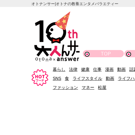
オトナンサー|オトナの教養エンタメバラエティー
TOP
暮らし
法律
健康
仕事
漫画
動画
話
SNS
食
ライフスタイル
動画
ライフハ
ファッション
マネー
松屋