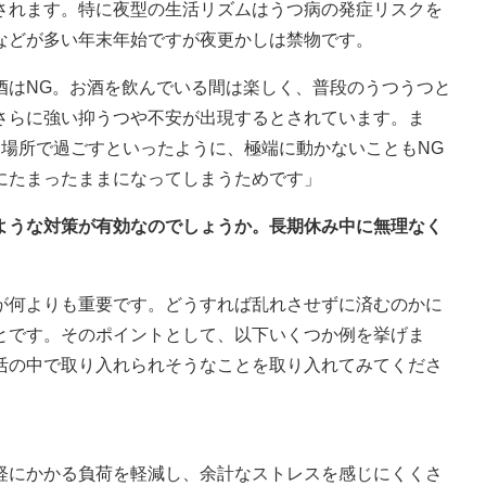
されます。特に夜型の生活リズムはうつ病の発症リスクを
などが多い年末年始ですが夜更かしは禁物です。
酒はNG。お酒を飲んでいる間は楽しく、普段のうつうつと
さらに強い抑うつや不安が出現するとされています。ま
じ場所で過ごすといったように、極端に動かないこともNG
にたまったままになってしまうためです」
のような対策が有効なのでしょうか。長期休み中に無理なく
が何よりも重要です。どうすれば乱れさせずに済むのかに
とです。そのポイントとして、以下いくつか例を挙げま
活の中で取り入れられそうなことを取り入れてみてくださ
経にかかる負荷を軽減し、余計なストレスを感じにくくさ