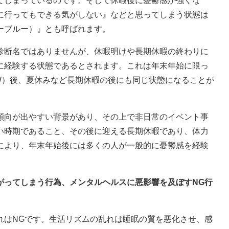
てしまっているのです。そして休暇後に憂鬱感が強くな
に行ってもできる気がしない』などと思ってしまう状態は
ーブルー）』とも呼ばれます。
診断名ではありませんが、休暇明けや長期休暇の終わりに
に経験する状態であるとされます。これは年末年始に限っ
W）後、夏休みなど長期休暇の後にも同じ状態になることが
傾向が出やすい背景があり、その上で非日常のイベント事
い時期であること、その後に迎える長期休暇であり、体力
により、年末年始後には多くの人が一般的に憂鬱感を経験
がってしまう行為、メンタルヘルスに悪影響を及ぼすNG行
れはNGです。生活リズムの乱れは睡眠の質を悪化させ、感