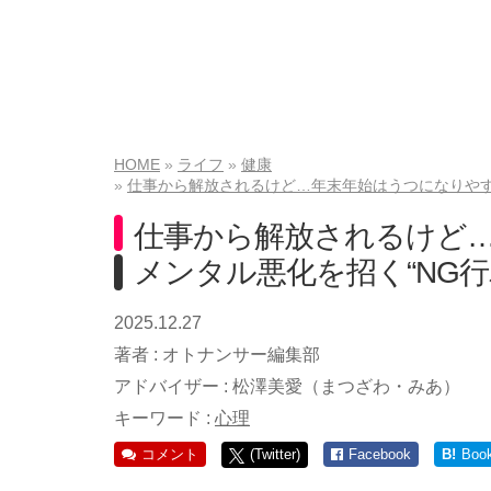
HOME
ライフ
健康
仕事から解放されるけど…年末年始はうつになりやす
仕事から解放されるけど
メンタル悪化を招く“NG
2025.12.27
著者 :
オトナンサー編集部
アドバイザー :
松澤美愛（まつざわ・みあ）
キーワード :
心理
コメント
(Twitter)
Facebook
B!
Boo