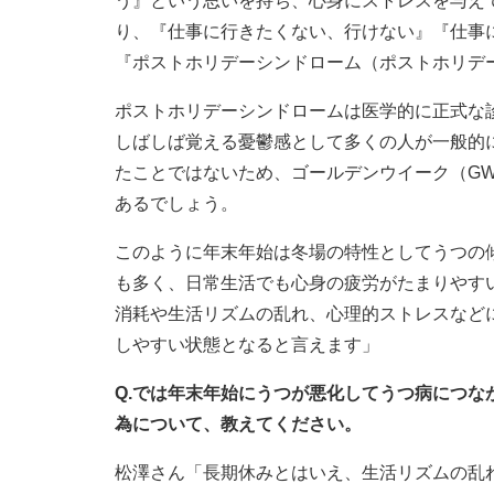
う』という思いを持ち、心身にストレスを与え
り、『仕事に行きたくない、行けない』『仕事
『ポストホリデーシンドローム（ポストホリデ
ポストホリデーシンドロームは医学的に正式な
しばしば覚える憂鬱感として多くの人が一般的
たことではないため、ゴールデンウイーク（G
あるでしょう。
このように年末年始は冬場の特性としてうつの
も多く、日常生活でも心身の疲労がたまりやす
消耗や生活リズムの乱れ、心理的ストレスなど
しやすい状態となると言えます」
Q.では年末年始にうつが悪化してうつ病につな
為について、教えてください。
松澤さん「長期休みとはいえ、生活リズムの乱