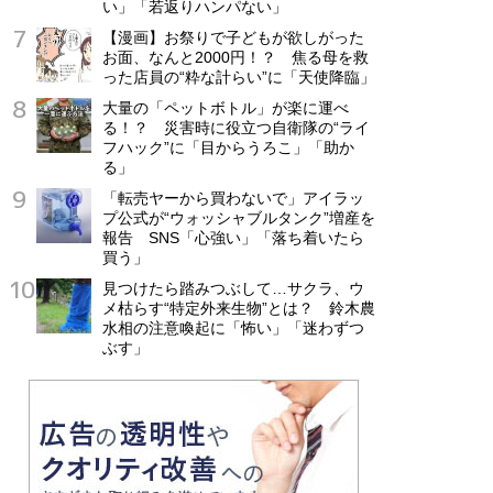
い」「若返りハンパない」
【漫画】お祭りで子どもが欲しがった
お面、なんと2000円！？ 焦る母を救
った店員の“粋な計らい”に「天使降臨」
大量の「ペットボトル」が楽に運べ
る！？ 災害時に役立つ自衛隊の“ライ
フハック”に「目からうろこ」「助か
る」
「転売ヤーから買わないで」アイラッ
プ公式が“ウォッシャブルタンク”増産を
報告 SNS「心強い」「落ち着いたら
買う」
見つけたら踏みつぶして…サクラ、ウ
メ枯らす“特定外来生物”とは？ 鈴木農
水相の注意喚起に「怖い」「迷わずつ
ぶす」