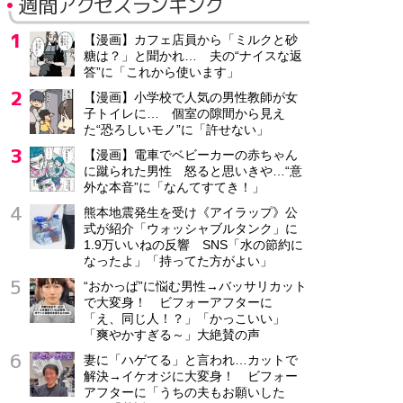
週間アクセスランキング
【漫画】カフェ店員から「ミルクと砂
糖は？」と聞かれ… 夫の“ナイスな返
答”に「これから使います」
【漫画】小学校で人気の男性教師が女
子トイレに… 個室の隙間から見え
た“恐ろしいモノ”に「許せない」
【漫画】電車でベビーカーの赤ちゃん
に蹴られた男性 怒ると思いきや…“意
外な本音”に「なんてすてき！」
熊本地震発生を受け《アイラップ》公
式が紹介「ウォッシャブルタンク」に
1.9万いいねの反響 SNS「水の節約に
なったよ」「持ってた方がよい」
“おかっぱ”に悩む男性→バッサリカット
で大変身！ ビフォーアフターに
「え、同じ人！？」「かっこいい」
「爽やかすぎる～」大絶賛の声
妻に「ハゲてる」と言われ…カットで
解決→イケオジに大変身！ ビフォー
アフターに「うちの夫もお願いした