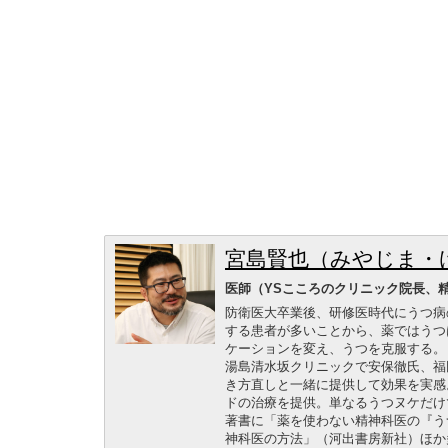
宮島賢也（みやじま・
医師（YSこころのクリニック院長、
防衛医大卒業後、研修医時代にうつ病
する患者が多いことから、薬ではうつ
ケーションを変え、うつを克服する。
湯島清水坂クリニックで安保徹氏、福
き方直しと一緒に提供して効果を実感
ドの治療を提供。単なるうつヌケだけ
著書に「薬を使わない精神科医の『う
神科医の方法」（河出書房新社）ほか