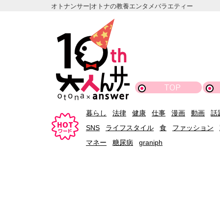
オトナンサー|オトナの教養エンタメバラエティー
TOP
暮らし
法律
健康
仕事
漫画
動画
話
SNS
ライフスタイル
食
ファッション
マネー
糖尿病
graniph