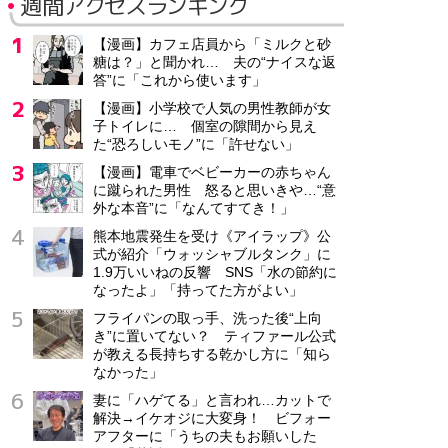
週間アクセスランキング
【漫画】カフェ店員から「ミルクと砂
糖は？」と聞かれ… 夫の“ナイスな返
答”に「これから使います」
【漫画】小学校で人気の男性教師が女
子トイレに… 個室の隙間から見え
た“恐ろしいモノ”に「許せない」
【漫画】電車でベビーカーの赤ちゃん
に蹴られた男性 怒ると思いきや…“意
外な本音”に「なんてすてき！」
熊本地震発生を受け《アイラップ》公
式が紹介「ウォッシャブルタンク」に
1.9万いいねの反響 SNS「水の節約に
なったよ」「持ってた方がよい」
フライパンの取っ手、洗った後“上向
き”に置いてない？ ティファール公式
が教える長持ちする乾かし方に「知ら
なかった」
妻に「ハゲてる」と言われ…カットで
解決→イケオジに大変身！ ビフォー
アフターに「うちの夫もお願いした