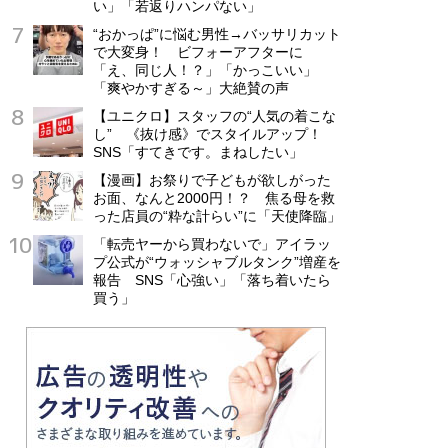
い」「若返りハンパない」
“おかっぱ”に悩む男性→バッサリカット
で大変身！ ビフォーアフターに
「え、同じ人！？」「かっこいい」
「爽やかすぎる～」大絶賛の声
【ユニクロ】スタッフの“人気の着こな
し” 《抜け感》でスタイルアップ！
SNS「すてきです。まねしたい」
【漫画】お祭りで子どもが欲しがった
お面、なんと2000円！？ 焦る母を救
った店員の“粋な計らい”に「天使降臨」
「転売ヤーから買わないで」アイラッ
プ公式が“ウォッシャブルタンク”増産を
報告 SNS「心強い」「落ち着いたら
買う」