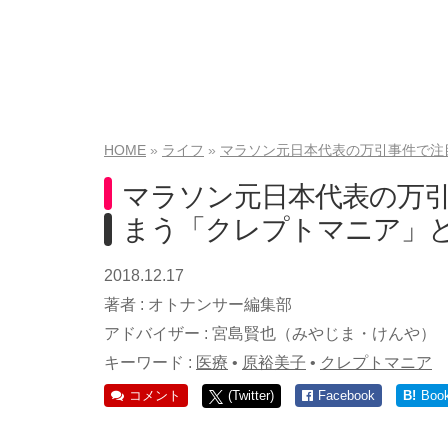
HOME
ライフ
マラソン元日本代表の万引事件で注
マラソン元日本代表の万
まう「クレプトマニア」
2018.12.17
著者 :
オトナンサー編集部
アドバイザー :
宮島賢也（みやじま・けんや）
キーワード :
医療
•
原裕美子
•
クレプトマニア
コメント
(Twitter)
Facebook
B!
Boo