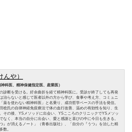
けんや）
精神科医、精神保健指定医、産業医）
の診断を受ける。紆余曲折を経て精神科医に。受診が終了しても再発
は治らないと感じて医者以外の方から学び、食事や考え方、コミュニ
「薬を使わない精神科医」と名乗り、成功哲学ベースの手法を発信。
田稔氏の自律神経免疫療法で体の血行改善、温めの有効性を知り、生
。その後、YSメソッドに出会い、YSこころのクリニックでYSメソッ
でなく、本当の自分に出会い、愛と感謝と喜びの中に今日も生きる。
つ』が消えるノート」（青春出版社）、「自分の『うつ』を治した精
多数。