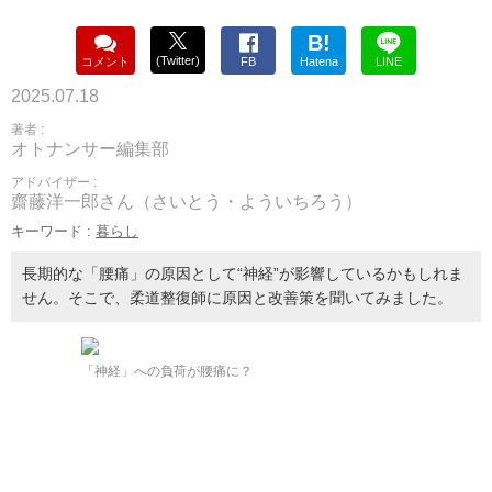
B!
(Twitter)
コメント
FB
Hatena
LINE
2025.07.18
著者 :
オトナンサー編集部
アドバイザー :
齋藤洋一郎さん（さいとう・よういちろう）
キーワード :
暮らし
長期的な「腰痛」の原因として“神経”が影響しているかもしれま
せん。そこで、柔道整復師に原因と改善策を聞いてみました。
「神経」への負荷が腰痛に？