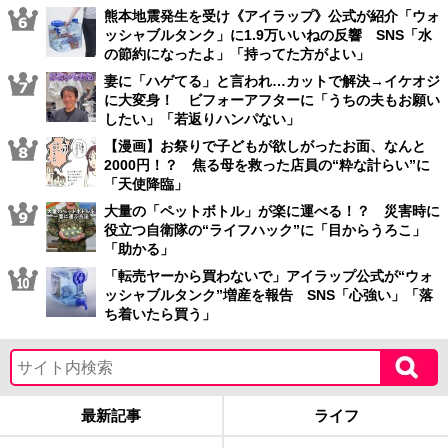
熊本地震発生を受け《アイラップ》公式が紹介「ウォ
ッシャブルタンク」に1.9万いいねの反響 SNS「水
の節約になったよ」「持ってた方がよい」
妻に「ハゲてる」と言われ…カットで解決→イケオジ
に大変身！ ビフォーアフターに「うちの夫もお願い
したい」「若返りハンパない」
【漫画】お祭りで子どもが欲しがったお面、なんと
2000円！？ 焦る母を救った店員の“粋な計らい”に
「天使降臨」
大量の「ペットボトル」が楽に運べる！？ 災害時に
役立つ自衛隊の“ライフハック”に「目からうろこ」
「助かる」
「転売ヤーから買わないで」アイラップ公式が“ウォ
ッシャブルタンク”増産を報告 SNS「心強い」「落
ち着いたら買う」
最新記事
ライフ