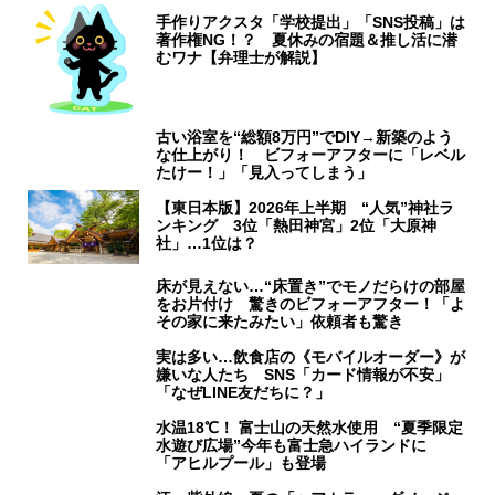
手作りアクスタ「学校提出」「SNS投稿」は
著作権NG！？ 夏休みの宿題＆推し活に潜
むワナ【弁理士が解説】
古い浴室を“総額8万円”でDIY→新築のよう
な仕上がり！ ビフォーアフターに「レベル
たけー！」「見入ってしまう」
【東日本版】2026年上半期 “人気”神社ラ
ンキング 3位「熱田神宮」2位「大原神
社」…1位は？
床が見えない…“床置き”でモノだらけの部屋
をお片付け 驚きのビフォーアフター！「よ
その家に来たみたい」依頼者も驚き
実は多い…飲食店の《モバイルオーダー》が
嫌いな人たち SNS「カード情報が不安」
「なぜLINE友だちに？」
水温18℃！ 富士山の天然水使用 “夏季限定
水遊び広場”今年も富士急ハイランドに
「アヒルプール」も登場