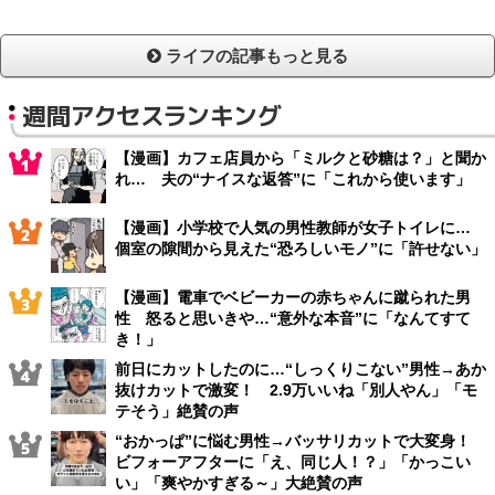
ライフの記事もっと見る
週間アクセスランキング
【漫画】カフェ店員から「ミルクと砂糖は？」と聞か
れ… 夫の“ナイスな返答”に「これから使います」
【漫画】小学校で人気の男性教師が女子トイレに…
個室の隙間から見えた“恐ろしいモノ”に「許せない」
【漫画】電車でベビーカーの赤ちゃんに蹴られた男
性 怒ると思いきや…“意外な本音”に「なんてすて
き！」
前日にカットしたのに…“しっくりこない”男性→あか
抜けカットで激変！ 2.9万いいね「別人やん」「モ
テそう」絶賛の声
“おかっぱ”に悩む男性→バッサリカットで大変身！
ビフォーアフターに「え、同じ人！？」「かっこい
い」「爽やかすぎる～」大絶賛の声