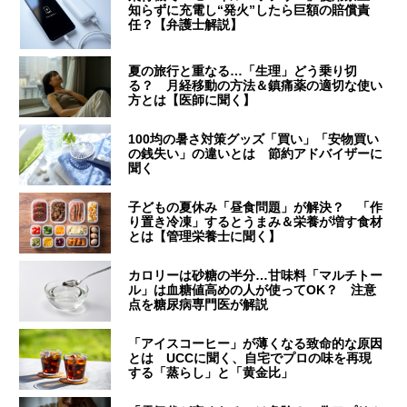
知らずに充電し“発火”したら巨額の賠償責
任？【弁護士解説】
夏の旅行と重なる…「生理」どう乗り切
る？ 月経移動の方法＆鎮痛薬の適切な使い
方とは【医師に聞く】
100均の暑さ対策グッズ「買い」「安物買い
の銭失い」の違いとは 節約アドバイザーに
聞く
子どもの夏休み「昼食問題」が解決？ 「作
り置き冷凍」するとうまみ＆栄養が増す食材
とは【管理栄養士に聞く】
カロリーは砂糖の半分…甘味料「マルチトー
ル」は血糖値高めの人が使ってOK？ 注意
点を糖尿病専門医が解説
「アイスコーヒー」が薄くなる致命的な原因
とは UCCに聞く、自宅でプロの味を再現
する「蒸らし」と「黄金比」