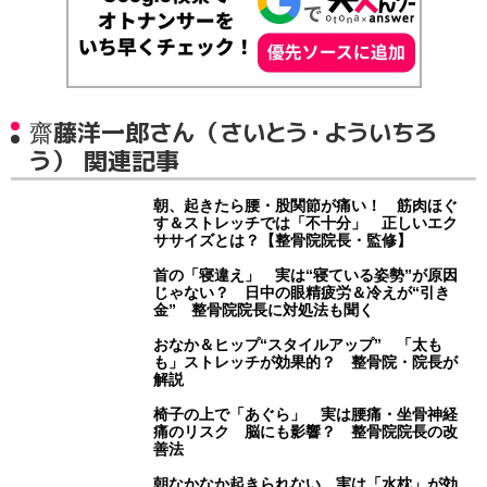
齋藤洋一郎さん（さいとう・よういちろ
う） 関連記事
朝、起きたら腰・股関節が痛い！ 筋肉ほぐ
す＆ストレッチでは「不十分」 正しいエク
ササイズとは？【整骨院院長・監修】
首の「寝違え」 実は“寝ている姿勢”が原因
じゃない？ 日中の眼精疲労＆冷えが“引き
金” 整骨院院長に対処法も聞く
おなか＆ヒップ“スタイルアップ” 「太も
も」ストレッチが効果的？ 整骨院・院長が
解説
椅子の上で「あぐら」 実は腰痛・坐骨神経
痛のリスク 脳にも影響？ 整骨院院長の改
善法
朝なかなか起きられない…実は「水枕」が効