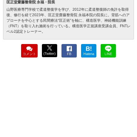
匡正堂齋藤整骨院 永福・院長
山野医療専門学校で柔道整復学を学び、2012年に柔道整復師の免許を取得
後、修行を経て2023年、匡正堂齋藤整骨院 永福本院の院長に。背筋へのア
プローチを中心とする民間療法“匡正術”を軸に、構造医学、神経機能訓練
（FNT）を取り入れ施術を行っている。構造医学正規講座受講会員、FNTレ
ベル2認定トレーナー。
B!
(Twitter)
コメント
FB
Hatena
LINE