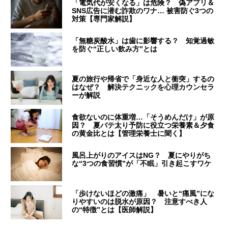
「電気代が安くなる」は危険？ 偽アプリ＆
SNS広告に潜む詐欺のワナ… 被害防ぐ3つの
対策【専門家解説】
「無糖炭酸水」は歯に影響する？ 知覚過敏
を防ぐ“正しい飲み方”とは
夏の旅行や帰省で「身近な人と衝突」するの
はなぜ？ 解決テクニックを心理カウンセラ
ーが解説
食欲ないのに体重増…「そうめんだけ」が原
因？ 夏バテ太り予防に役立つ栄養素＆夕食
の黄金比とは【管理栄養士に聞く】
風呂上がりのアイスはNG？ 夏にやりがち
な“3つの食習慣”が「不眠」引き起こすワケ
「歩けないほどの激痛」 暑いと“痛風”にな
りやすいのは脱水が原因？ 注意すべき人
の“特徴”とは【医師解説】