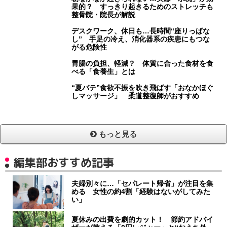
果的？ すっきり起きるためのストレッチも
整骨院・院長が解説
デスクワーク、休日も…長時間“座りっぱな
し” 手足の冷え、消化器系の疾患にもつな
がる危険性
胃腸の負担、軽減？ 体質に合った食材を食
べる「食養生」とは
“夏バテ”食欲不振を吹き飛ばす「おなかほぐ
しマッサージ」 柔道整復師がおすすめ
もっと見る
編集部おすすめ記事
夫婦別々に…「セパレート帰省」が注目を集
める 女性の約4割「経験はないがしてみた
い」
夏休みの出費を劇的カット！ 節約アドバイ