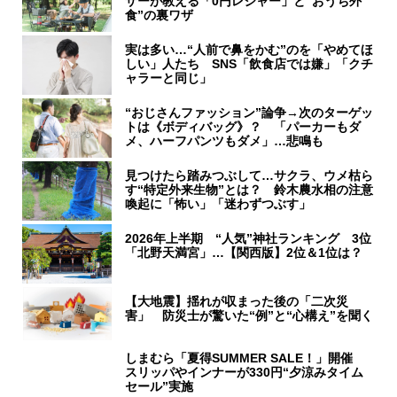
ザーが教える「0円レジャー」と“おうち外
食”の裏ワザ
実は多い…“人前で鼻をかむ”のを「やめてほ
しい」人たち SNS「飲食店では嫌」「クチ
ャラーと同じ」
“おじさんファッション”論争→次のターゲッ
トは《ボディバッグ》？ 「パーカーもダ
メ、ハーフパンツもダメ」…悲鳴も
見つけたら踏みつぶして…サクラ、ウメ枯ら
す“特定外来生物”とは？ 鈴木農水相の注意
喚起に「怖い」「迷わずつぶす」
2026年上半期 “人気”神社ランキング 3位
「北野天満宮」…【関西版】2位＆1位は？
【大地震】揺れが収まった後の「二次災
害」 防災士が驚いた“例”と“心構え”を聞く
しまむら「夏得SUMMER SALE！」開催
スリッパやインナーが330円“夕涼みタイム
セール”実施