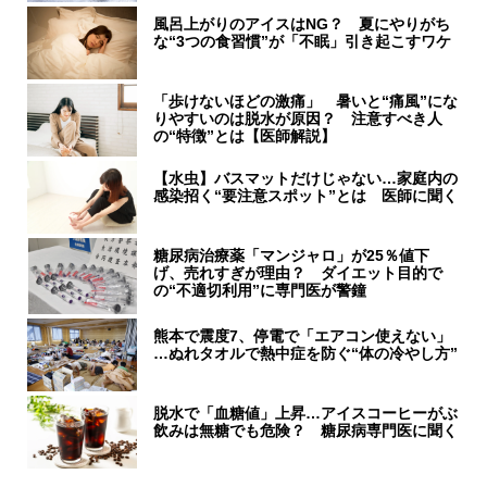
風呂上がりのアイスはNG？ 夏にやりがち
な“3つの食習慣”が「不眠」引き起こすワケ
「歩けないほどの激痛」 暑いと“痛風”にな
りやすいのは脱水が原因？ 注意すべき人
の“特徴”とは【医師解説】
【水虫】バスマットだけじゃない…家庭内の
感染招く“要注意スポット”とは 医師に聞く
糖尿病治療薬「マンジャロ」が25％値下
げ、売れすぎが理由？ ダイエット目的で
の“不適切利用”に専門医が警鐘
熊本で震度7、停電で「エアコン使えない」
…ぬれタオルで熱中症を防ぐ“体の冷やし方”
脱水で「血糖値」上昇…アイスコーヒーがぶ
飲みは無糖でも危険？ 糖尿病専門医に聞く