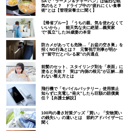
SAで「ラーメン＆チャーハン」は猛烈な眠
気のもと？ ドライブ中の“疲れにくい食事
術”とは【管理栄養士に聞く】
【帰省ブルー】「うちの親、気を使わなくて
いいから」 能天気な夫に絶望…義実家
で“孤立”した36歳妻の本音
防カメがあっても危険…「お盆の空き巣」を
招くNG行為とは？ 元警視庁刑事が明か
す“留守だとバレる家”の共通点
前髪のセット、スタイリング剤を「表面」に
塗ると失敗？ 実は“内側の根元”が正解…崩
れない整え方とは
飛行機で「モバイルバッテリー」使用禁止
知らずに充電し“発火”したら巨額の賠償責
任？【弁護士解説】
100均の暑さ対策グッズ「買い」「安物買い
の銭失い」の違いとは 節約アドバイザーに
聞く