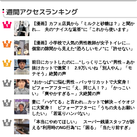
週間アクセスランキング
【漫画】カフェ店員から「ミルクと砂糖は？」と聞か
れ… 夫の“ナイスな返答”に「これから使います」
【漫画】小学校で人気の男性教師が女子トイレに…
個室の隙間から見えた“恐ろしいモノ”に「許せない」
前日にカットしたのに…“しっくりこない”男性→あか
抜けカットで激変！ 2.9万いいね「別人やん」「モ
テそう」絶賛の声
“おかっぱ”に悩む男性→バッサリカットで大変身！
ビフォーアフターに「え、同じ人！？」「かっこい
い」「爽やかすぎる～」大絶賛の声
妻に「ハゲてる」と言われ…カットで解決→イケオジ
に大変身！ ビフォーアフターに「うちの夫もお願い
したい」「若返りハンパない」
「本当にやめてほしい」 スーパー銭湯スタッフが訴
える“利用時のNG行為”に「困る」「当たり前すぎ」