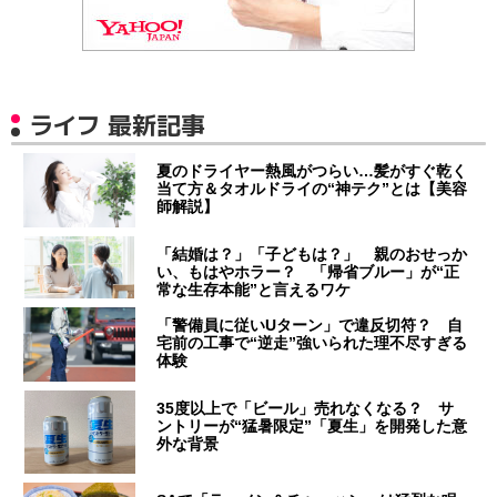
ライフ 最新記事
夏のドライヤー熱風がつらい…髪がすぐ乾く
当て方＆タオルドライの“神テク”とは【美容
師解説】
「結婚は？」「子どもは？」 親のおせっか
い、もはやホラー？ 「帰省ブルー」が“正
常な生存本能”と言えるワケ
「警備員に従いUターン」で違反切符？ 自
宅前の工事で“逆走”強いられた理不尽すぎる
体験
35度以上で「ビール」売れなくなる？ サ
ントリーが“猛暑限定”「夏生」を開発した意
外な背景