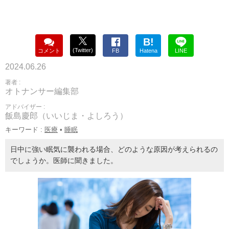
B!
(Twitter)
コメント
FB
Hatena
LINE
2024.06.26
著者 :
オトナンサー編集部
アドバイザー :
飯島慶郎（いいじま・よしろう）
キーワード :
医療
•
睡眠
日中に強い眠気に襲われる場合、どのような原因が考えられるの
でしょうか。医師に聞きました。