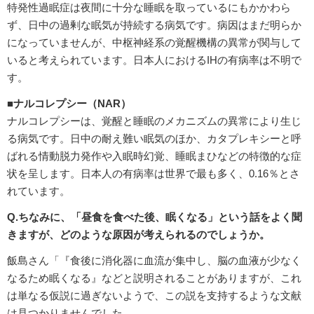
特発性過眠症は夜間に十分な睡眠を取っているにもかかわら
ず、日中の過剰な眠気が持続する病気です。病因はまだ明らか
になっていませんが、中枢神経系の覚醒機構の異常が関与して
いると考えられています。日本人におけるIHの有病率は不明で
す。
■ナルコレプシー（NAR）
ナルコレプシーは、覚醒と睡眠のメカニズムの異常により生じ
る病気です。日中の耐え難い眠気のほか、カタプレキシーと呼
ばれる情動脱力発作や入眠時幻覚、睡眠まひなどの特徴的な症
状を呈します。日本人の有病率は世界で最も多く、0.16％とさ
れています。
Q.ちなみに、「昼食を食べた後、眠くなる」という話をよく聞
きますが、どのような原因が考えられるのでしょうか。
飯島さん「『食後に消化器に血流が集中し、脳の血液が少なく
なるため眠くなる』などと説明されることがありますが、これ
は単なる仮説に過ぎないようで、この説を支持するような文献
は見つかりませんでした。