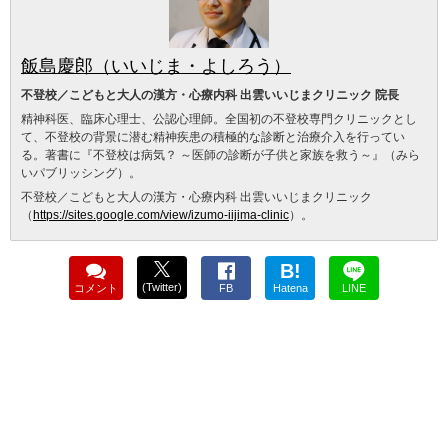
飯島慶郎（いいじま・よしろう）
不登校／こどもと大人の漢方・心療内科 出雲いいじまクリニック 院長
精神科医、臨床心理士、公認心理師。全国初の不登校専門クリニックとし
て、不登校の背景に潜む精神疾患の積極的な診断と治療介入を行ってい
る。著書に『不登校は病気？ ～医師の診断が子供と家族を救う～』（みら
いパブリッシング）。
不登校／こどもと大人の漢方・心療内科 出雲いいじまクリニック
（
https://sites.google.com/view/izumo-iijima-clinic
）。
B!
(Twitter)
コメント
FB
Hatena
LINE