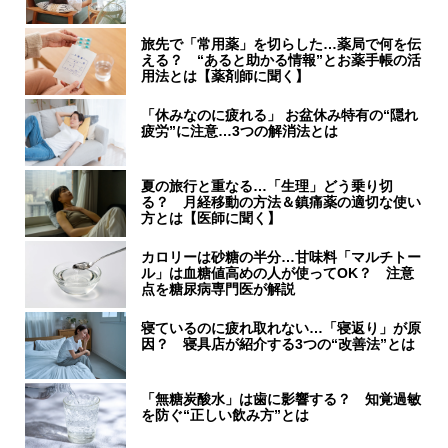
旅先で「常用薬」を切らした…薬局で何を伝
える？ “あると助かる情報”とお薬手帳の活
用法とは【薬剤師に聞く】
「休みなのに疲れる」 お盆休み特有の“隠れ
疲労”に注意…3つの解消法とは
夏の旅行と重なる…「生理」どう乗り切
る？ 月経移動の方法＆鎮痛薬の適切な使い
方とは【医師に聞く】
カロリーは砂糖の半分…甘味料「マルチトー
ル」は血糖値高めの人が使ってOK？ 注意
点を糖尿病専門医が解説
寝ているのに疲れ取れない…「寝返り」が原
因？ 寝具店が紹介する3つの“改善法”とは
「無糖炭酸水」は歯に影響する？ 知覚過敏
を防ぐ“正しい飲み方”とは