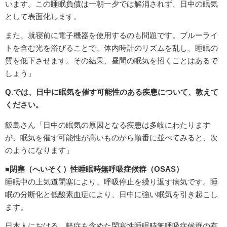
います。この睡眠負債は一朝一夕では解消されず、日中の眠気
として表面化します。
また、就寝前に電子機器を使用するのも問題です。ブルーライ
トを含む光を浴びることで、体内時計のリズムを乱し、睡眠の
質を低下させます。その結果、昼間の眠気を招くことはあるで
しょう」
Q.では、日中に眠気を催す可能性のある疾患について、教えて
ください。
飯島さん「日中の眠気の原因となる疾患は多岐にわたります
が、眠気を催す可能性が高いものから順番に並べてみると、次
のようになります」
■閉塞（へいそく）性睡眠時無呼吸症候群（OSAS）
睡眠中の上気道閉塞により、呼吸停止を繰り返す病気です。睡
眠の分断化と低酸素血症により、日中に強い眠気を引き起こし
ます。
日本人における、軽症も含めた閉塞性睡眠時無呼吸症候群の有