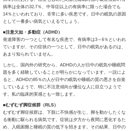
病率は全体の32.7％、中等症以上の有病率に限った場合でも
14％といわれており、非常に多い疾患です。日中の眠気の原因
として一番多い病気といえるでしょう。
■注意欠如・多動症（ADHD）
発達障害の一つとして有名な疾患で、有病率は3～6％といわれ
ていますが、その症状の一つとして、日中の眠気があるのは、
あまり知られていません。
しかし、国内外の研究から、ADHDの人が日中の眠気や睡眠問
題を多く経験していることが明らかになっています。一説によ
ると、ADHDの85％の人が日中の眠気や睡眠の質の悪さを自覚
しているようで、特に不注意傾向が優位な人に目立つようで
す。私の臨床的実感とも一致します。
■むずむず脚症候群（RLS）
むずむず脚症候群は、下肢に不快感が生じ、脚を動かしたくな
る衝動に駆られる病気です。症状は夕方から夜間に悪化するた
め、入眠困難と睡眠の質の低下を招きます。その結果、日中の