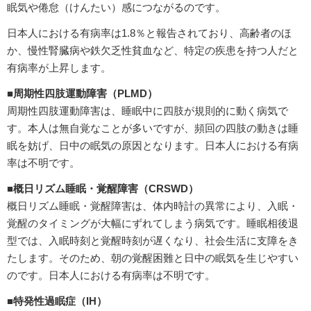
眠気や倦怠（けんたい）感につながるのです。
日本人における有病率は1.8％と報告されており、高齢者のほ
か、慢性腎臓病や鉄欠乏性貧血など、特定の疾患を持つ人だと
有病率が上昇します。
■周期性四肢運動障害（PLMD）
周期性四肢運動障害は、睡眠中に四肢が規則的に動く病気で
す。本人は無自覚なことが多いですが、頻回の四肢の動きは睡
眠を妨げ、日中の眠気の原因となります。日本人における有病
率は不明です。
■概日リズム睡眠・覚醒障害（CRSWD）
概日リズム睡眠・覚醒障害は、体内時計の異常により、入眠・
覚醒のタイミングが大幅にずれてしまう病気です。睡眠相後退
型では、入眠時刻と覚醒時刻が遅くなり、社会生活に支障をき
たします。そのため、朝の覚醒困難と日中の眠気を生じやすい
のです。日本人における有病率は不明です。
■特発性過眠症（IH）