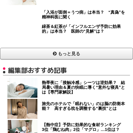
「入浴が面倒＝うつ病」は本当？ “真偽”を
精神科医に聞く
緑茶＆紅茶が「インフルエンザ予防に効果
的」は本当？ 医師の“見解”は？
もっと見る
編集部おすすめ記事
熱帯夜に「接触冷感」シーツは逆効果？ 結
局暑い理由＆夏の快眠に導く“意外な寝具”と
は【専門家解説】
旅先のホテルで「眠れない」のは脳の防衛本
能？ 高すぎる枕を調整する“裏技”とは
【熱中症】予防に効果的な食材ランキング
3位「鶏むね肉」2位「マグロ」…1位は？