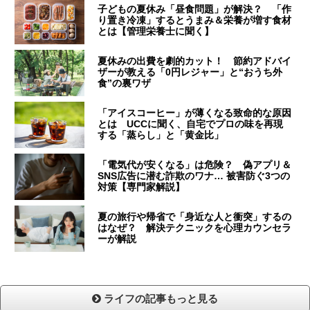
子どもの夏休み「昼食問題」が解決？ 「作
り置き冷凍」するとうまみ＆栄養が増す食材
とは【管理栄養士に聞く】
夏休みの出費を劇的カット！ 節約アドバイ
ザーが教える「0円レジャー」と“おうち外
食”の裏ワザ
「アイスコーヒー」が薄くなる致命的な原因
とは UCCに聞く、自宅でプロの味を再現
する「蒸らし」と「黄金比」
「電気代が安くなる」は危険？ 偽アプリ＆
SNS広告に潜む詐欺のワナ… 被害防ぐ3つの
対策【専門家解説】
夏の旅行や帰省で「身近な人と衝突」するの
はなぜ？ 解決テクニックを心理カウンセラ
ーが解説
ライフの記事もっと見る