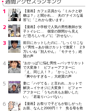
週間アクセスランキング
【漫画】カフェ店員から「ミルクと砂
糖は？」と聞かれ… 夫の“ナイスな返
答”に「これから使います」
【漫画】小学校で人気の男性教師が女
子トイレに… 個室の隙間から見え
た“恐ろしいモノ”に「許せない」
前日にカットしたのに…“しっくりこな
い”男性→あか抜けカットで激変！ 2.9
万いいね「別人やん」「モテそう」絶
賛の声
“おかっぱ”に悩む男性→バッサリカット
で大変身！ ビフォーアフターに
「え、同じ人！？」「かっこいい」
「爽やかすぎる～」大絶賛の声
妻に「ハゲてる」と言われ…カットで
解決→イケオジに大変身！ ビフォー
アフターに「うちの夫もお願いした
い」「若返りハンパない」
【漫画】お祭りで子どもが欲しがった
お面、なんと2000円！？ 焦る母を救