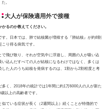
た。
大人が保険適用外で接種
かかるのか教えてください。
です。日本では、肺で結核菌が増殖する『肺結核』が約8割
起こり得る病気です。
とで飛び散り、それが空気中に浮遊し、周囲の人が吸い込
吸い込んだすべての人が結核になるわけではなく、多くは
染した人のうち結核を発病するのは、1割から2割程度と考
く、2018年の統計では1年間に約1万6000人の人が新た
0歳以上の高齢者です。
と似ている症状が長く（2週間以上）続くことが特徴的で