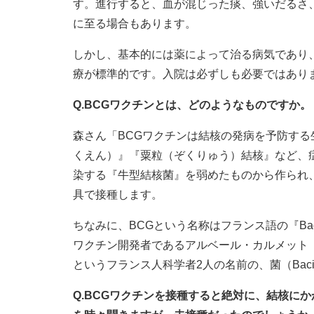
す。進行すると、血が混じった痰、強いだるさ
に至る場合もあります。
しかし、基本的には薬によって治る病気であり、
療が標準的です。入院は必ずしも必要ではあり
Q.BCGワクチンとは、どのようなものですか。
森さん「BCGワクチンは結核の発病を予防す
くえん）』『粟粒（ぞくりゅう）結核』など、
染する『牛型結核菌』を弱めたものから作られ、
具で接種します。
ちなみに、BCGという名称はフランス語の『Bacille 
ワクチン開発者であるアルベール・カルメット（Albert
というフランス人科学者2人の名前の、菌（Baci
Q.BCGワクチンを接種すると絶対に、結核に