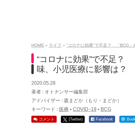
HOME
ライフ
“コロナに効果”で不足？ 「BCG
“コロナに効果”で不足？
味、小児医療に影響は？
2020.05.28
著者 :
オトナンサー編集部
アドバイザー :
森まどか（もり・まどか）
キーワード :
医療
•
COVID−19
•
BCG
コメント
(Twitter)
Facebook
B!
Boo