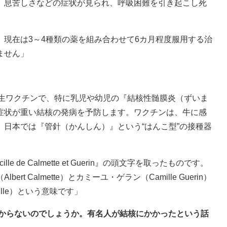
、息苦しさなどの症状が見られ、呼吸困難を引き起こし死
現在は3～4種類の薬を組み合わせて6カ月程度服用する治
ません」
る生ワクチンで、特に乳児や幼児の『結核性髄膜炎（ずいま
症状が重い結核の発病を予防します。ワクチンは、牛に感
日本では『管針（かんしん）』という“はんこ型”の接種器
de Calmette et Guerin』の頭文字を取ったものです。
 Calmette）とカミーユ・ゲラン（Camille Guerin）
lle）という意味です」
かからないのでしょうか。有名人が結核にかかったという話