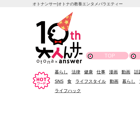
オトナンサー|オトナの教養エンタメバラエティー
TOP
暮らし
法律
健康
仕事
漫画
動画
話
SNS
食
ライフスタイル
動画
暮らし
ライフハック