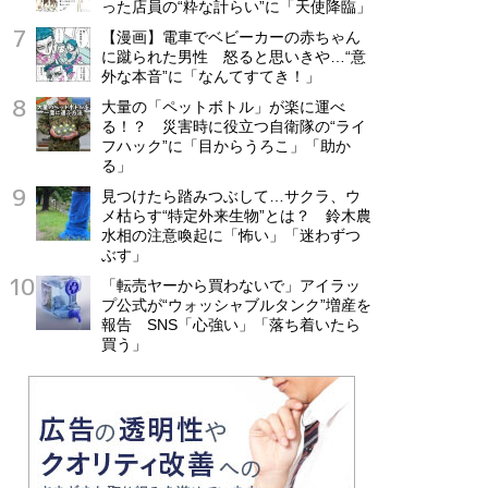
った店員の“粋な計らい”に「天使降臨」
【漫画】電車でベビーカーの赤ちゃん
に蹴られた男性 怒ると思いきや…“意
外な本音”に「なんてすてき！」
大量の「ペットボトル」が楽に運べ
る！？ 災害時に役立つ自衛隊の“ライ
フハック”に「目からうろこ」「助か
る」
見つけたら踏みつぶして…サクラ、ウ
メ枯らす“特定外来生物”とは？ 鈴木農
水相の注意喚起に「怖い」「迷わずつ
ぶす」
「転売ヤーから買わないで」アイラッ
プ公式が“ウォッシャブルタンク”増産を
報告 SNS「心強い」「落ち着いたら
買う」