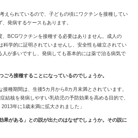
。
年と考えられているので、子どもの頃にワクチンを接種してい
ず、発病するケースもあります。
度、BCGワクチンを接種する必要はありません。成人の
果は科学的に証明されていませんし、安全性も確立されてい
る人が多いですし、発病しても基本的には薬で治る病気で
いつごろ接種することになっているのでしょうか。
な接種期間は、生後5カ月から8カ月未満とされています。
重症結核を発病しやすい乳幼児の予防効果を高める目的で、
、2013年に1歳未満に拡大されました」
防効果がある」との説が出たのはなぜでしょうか。その説に