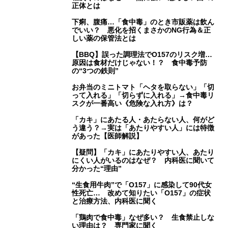
正体とは
下痢、腹痛…「食中毒」のとき市販薬は飲ん
でいい？ 悪化を招くまさかのNG行為＆正
しい薬の保管法とは
【BBQ】誤った調理法でO157のリスク増…
原因は食材だけじゃない！？ 食中毒予防
の“3つの鉄則”
お弁当のミニトマト「ヘタを取らない」「切
って入れる」「切らずに入れる」→食中毒リ
スクが一番高い《危険な入れ方》は？
「カキ」にあたる人・あたらない人、何がど
う違う？→実は「あたりやすい人」には特徴
があった【医師解説】
【疑問】「カキ」にあたりやすい人、あたり
にくい人がいるのはなぜ？ 内科医に聞いて
分かった“理由”
“生食用牛肉”で「O157」に感染して90代女
性死亡… 改めて知りたい「O157」の症状
と治療方法、内科医に聞く
「鶏肉で食中毒」なぜ多い？ 生食禁止しな
い理由は？ 専門家に聞く