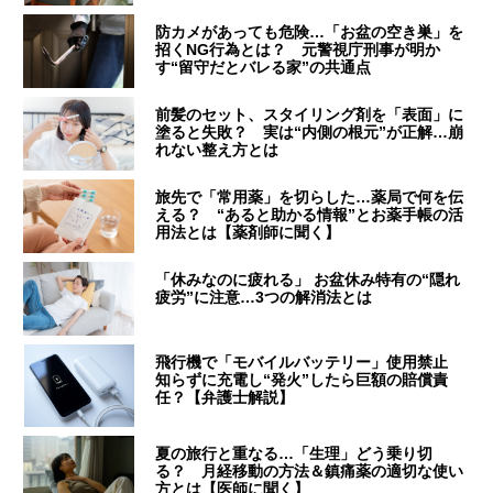
防カメがあっても危険…「お盆の空き巣」を
招くNG行為とは？ 元警視庁刑事が明か
す“留守だとバレる家”の共通点
前髪のセット、スタイリング剤を「表面」に
塗ると失敗？ 実は“内側の根元”が正解…崩
れない整え方とは
旅先で「常用薬」を切らした…薬局で何を伝
える？ “あると助かる情報”とお薬手帳の活
用法とは【薬剤師に聞く】
「休みなのに疲れる」 お盆休み特有の“隠れ
疲労”に注意…3つの解消法とは
飛行機で「モバイルバッテリー」使用禁止
知らずに充電し“発火”したら巨額の賠償責
任？【弁護士解説】
夏の旅行と重なる…「生理」どう乗り切
る？ 月経移動の方法＆鎮痛薬の適切な使い
方とは【医師に聞く】