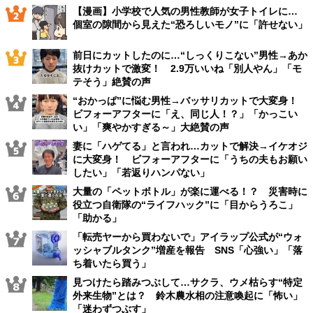
【漫画】小学校で人気の男性教師が女子トイレに…
個室の隙間から見えた“恐ろしいモノ”に「許せない」
前日にカットしたのに…“しっくりこない”男性→あか
抜けカットで激変！ 2.9万いいね「別人やん」「モ
テそう」絶賛の声
“おかっぱ”に悩む男性→バッサリカットで大変身！
ビフォーアフターに「え、同じ人！？」「かっこい
い」「爽やかすぎる～」大絶賛の声
妻に「ハゲてる」と言われ…カットで解決→イケオジ
に大変身！ ビフォーアフターに「うちの夫もお願い
したい」「若返りハンパない」
大量の「ペットボトル」が楽に運べる！？ 災害時に
役立つ自衛隊の“ライフハック”に「目からうろこ」
「助かる」
「転売ヤーから買わないで」アイラップ公式が“ウォ
ッシャブルタンク”増産を報告 SNS「心強い」「落
ち着いたら買う」
見つけたら踏みつぶして…サクラ、ウメ枯らす“特定
外来生物”とは？ 鈴木農水相の注意喚起に「怖い」
「迷わずつぶす」