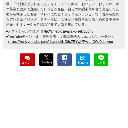
動。「毎日続けられること」をモットーに簡単・おいしい・おしゃれ、か
つ美容と健康に直結したレシピを発信。自らの体調不良を食で克服した経
験から執筆した著書「キレイになる！フェロモンレシピ」で「食から始め
るアンチエイジング」をテーマに、女性が一生輝き続けるための食事法を
紹介。セミナーや女性誌の特集で人気を集めている。
■オフィシャルブログ（
http://ameblo.jp/ayako-sekiguchi/
）
■YouTubeチャンネル「管理栄養士：関口絢子のウェルネスキッチン」
（
https://www.youtube.com/channel/UC6cZRYwUPyvoeOOb0dqrAug
）
B!
(Twitter)
コメント
FB
Hatena
LINE