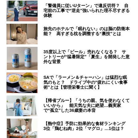
「警備員に従いUターン」で違反切符？ 自
宅前の工事で“逆走”強いられた理不尽すぎる
体験
旅先のホテルで「眠れない」のは脳の防衛本
能？ 高すぎる枕を調整する“裏技”とは
35度以上で「ビール」売れなくなる？ サ
ントリーが“猛暑限定”「夏生」を開発した意
外な背景
SAで「ラーメン＆チャーハン」は猛烈な眠
気のもと？ ドライブ中の“疲れにくい食事
術”とは【管理栄養士に聞く】
【帰省ブルー】「うちの親、気を使わなくて
いいから」 能天気な夫に絶望…義実家
で“孤立”した36歳妻の本音
【熱中症】予防に効果的な食材ランキング
3位「鶏むね肉」2位「マグロ」…1位は？