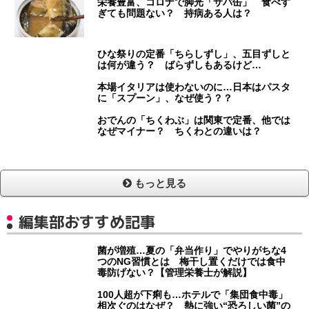
栄養豊富、コロナで脚光「サバ缶」 食べす
ぎても問題ない？ 持病ある人は？
ひな祭りの定番「ちらしずし」、五目ずしと
は何が違う？ ばらずしもあるけど…
本場イタリアは使わないのに…日本はパスタ
に「スプーン」、なぜ使う？？
おでんの「ちくわぶ」は関東で定番、他では
なぜマイナー？ ちくわとの違いは？
もっと見る
編集部おすすめ記事
菌が増殖…夏の「弁当作り」でやりがちな4
つのNG習慣とは 梅干し置くだけでは食中
毒防げない？【管理栄養士が解説】
100人超が下痢も…ホテルで「集団食中毒」
相次ぐのはなぜ？ 熱に強い“恐ろしい菌”の