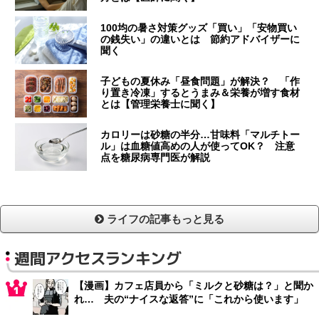
100均の暑さ対策グッズ「買い」「安物買い
の銭失い」の違いとは 節約アドバイザーに
聞く
子どもの夏休み「昼食問題」が解決？ 「作
り置き冷凍」するとうまみ＆栄養が増す食材
とは【管理栄養士に聞く】
カロリーは砂糖の半分…甘味料「マルチトー
ル」は血糖値高めの人が使ってOK？ 注意
点を糖尿病専門医が解説
ライフの記事もっと見る
週間アクセスランキング
【漫画】カフェ店員から「ミルクと砂糖は？」と聞か
れ… 夫の“ナイスな返答”に「これから使います」