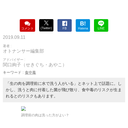
B!
(Twitter)
コメント
FB
Hatena
LINE
2019.09.11
著者 :
オトナンサー編集部
アドバイザー :
関口絢子（せきぐち・あやこ）
キーワード :
食中毒
「生の肉を調理前に水で洗う人がいる」とネット上で話題に。し
かし、洗うと肉に付着した菌が飛び散り、食中毒のリスクが生ま
れるとのリスクもあります。
調理前の肉は洗った方がよい？