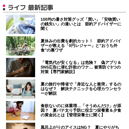
ライフ 最新記事
100均の暑さ対策グッズ「買い」「安物買い
の銭失い」の違いとは 節約アドバイザーに
聞く
夏休みの出費を劇的カット！ 節約アドバイ
ザーが教える「0円レジャー」と“おうち外
食”の裏ワザ
「電気代が安くなる」は危険？ 偽アプリ＆
SNS広告に潜む詐欺のワナ… 被害防ぐ3つの
対策【専門家解説】
夏の旅行や帰省で「身近な人と衝突」するの
はなぜ？ 解決テクニックを心理カウンセラ
ーが解説
食欲ないのに体重増…「そうめんだけ」が原
因？ 夏バテ太り予防に役立つ栄養素＆夕食
の黄金比とは【管理栄養士に聞く】
風呂上がりのアイスはNG？ 夏にやりがち