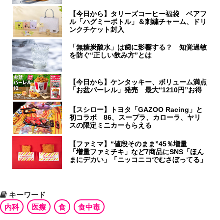
【今日から】タリーズコーヒー福袋 ベアフ
ル「ハグミーボトル」＆刺繍チャーム、ドリ
ンクチケット封入
「無糖炭酸水」は歯に影響する？ 知覚過敏
を防ぐ“正しい飲み方”とは
【今日から】ケンタッキー、ボリューム満点
「お盆バーレル」発売 最大“1210円”お得
【スシロー】トヨタ「GAZOO Racing」と
初コラボ 86、スープラ、カローラ、ヤリ
スの限定ミニカーもらえる
【ファミマ】“値段そのまま”45％増量
「増量ファミチキ」など7商品にSNS「ほん
まにデカい」「ニッコニコでむさぼってる」
キーワード
内科
医療
食
食中毒