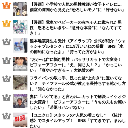
【漫画】小学校で人気の男性教師が女子トイレに…
個室の隙間から見えた“恐ろしいモノ”に「許せない」
【漫画】電車でベビーカーの赤ちゃんに蹴られた男
性 怒ると思いきや…“意外な本音”に「なんてすて
き！」
熊本地震発生を受け《アイラップ》公式が紹介「ウォ
ッシャブルタンク」に1.9万いいねの反響 SNS「水
の節約になったよ」「持ってた方がよい」
“おかっぱ”に悩む男性→バッサリカットで大変身！
ビフォーアフターに「え、同じ人！？」「かっこい
い」「爽やかすぎる～」大絶賛の声
フライパンの取っ手、洗った後“上向き”に置いてな
い？ ティファール公式が教える長持ちする乾かし方
に「知らなかった」
妻に「ハゲてる」と言われ…カットで解決→イケオジ
に大変身！ ビフォーアフターに「うちの夫もお願い
したい」「若返りハンパない」
【ユニクロ】スタッフの“人気の着こなし” 《抜け
感》でスタイルアップ！ SNS「すてきです。まねし
たい」