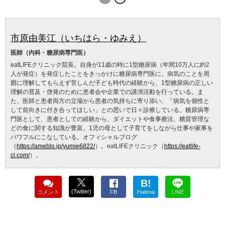
市原由美江（いちはら・ゆみえ）
医師（内科・糖尿病専門医）
eatLIFEクリニック院長。自身が11歳の時に1型糖尿病（年間10万人に約2
人が発症）を発症したことをきっかけに糖尿病専門医に。病気のことを周
囲に理解してもらえず苦しんだ子ども時代の経験から、1型糖尿病の正しい
理解の普及・啓発のために患者会や企業での講演活動を行っている。ま
た、医師と患者両方の立場から患者の気持ちに寄り添い、「病気を個性と
して前向きに付き合ってほしい」との思いで日々診療している。糖尿病専
門医として、患者としての経験から、ダイエットや食事療法、糖質管理な
どの食に関する知識が豊富。1児の母として子育てをしながら仕事や家事を
パワフルにこなしている。オフィシャルブログ
（
https://ameblo.jp/yumie6822/
）。eatLIFEクリニック（
https://eatlife-
cl.com/
）。
B!
(Twitter)
コメント
FB
Hatena
LINE