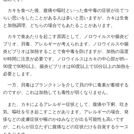
カキを食べた後、腹痛や嘔吐といった食中毒の症状が出てつ
らい思いをしたことがある人は多いと思いますが、カキは生食
と加熱調理、どちらの場合でもあたることがあります。
カキで食あたりを起こす原因として、ノロウイルスや腸炎ビ
ブリオ、貝毒、アレルギーが考えられます。ノロウイルスや腸
炎ビブリオは加熱することで食中毒を防げますが、加熱の温度
や時間に注意が必要です。ノロウイルスはカキの中心部が85～
90度で90秒以上、腸炎ビブリオは60度以上で10分以上の加熱を
必要とします。
一方、貝毒はプランクトンを介して貝の中に毒素が蓄積する
のですが、これは加熱しても毒性が弱くなりません。
また、カキによるアレルギー症状として、腹痛や下痢、吐き
気、嘔吐を引き起こすことがあります。アレルギーの場合、発
疹などの皮膚症状や喉のかゆみなどが出る可能性も高いです
が、これらが目立たずに腹痛などの症状だけを自覚するケース