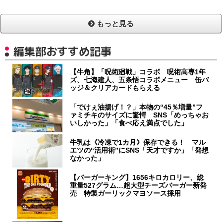
もっと見る
編集部おすすめ記事
【牛角】「呪術廻戦」コラボ 呪術高専1年
ズ、七海建人、五条悟コラボメニュー 缶バ
ッジ＆クリアカードもらえる
「でけぇ油揚げ！？」本物の“45％増量”フ
ァミチキのサイズに驚愕 SNS「めっちゃお
いしかった」「食べ応え満点でした」
牛乳は《冷凍で1カ月》保存できる！ マル
エツの“活用術”にSNS「天才ですか」「発想
なかった」
【バーガーキング】1656キロカロリー、総
重量527グラム…超大型チーズバーガー新発
売 特製ガーリックマヨソース採用