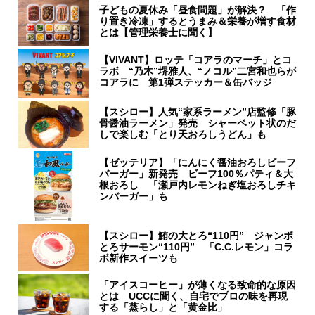
子どもの夏休み「昼食問題」が解決？ 「作
り置き冷凍」するとうまみ＆栄養が増す食材
とは【管理栄養士に聞く】
【VIVANT】ロッテ「コアラのマーチ」とコ
ラボ “乃木”堺雅人、“ノコル”二宮和也らが
コアラに 第1弾ステッカー＆缶バッジ
【スシロー】人気“家系ラーメン”店監修「豚
骨醤油ラーメン」発売 シャーベット状のだ
しで楽しむ「とり天おろしうどん」も
【ゼッテリア】「にんにく醤油おろしビーフ
バーガー」新発売 ビーフ100％パティ＆大
根おろし 「瀬戸内レモンねぎ塩おろしチキ
ンバーガー」も
【スシロー】鮪の大とろ“110円” ジャンボ
とろサーモン“110円” 「C.C.レモン」コラ
ボ新作スイーツも
「アイスコーヒー」が薄くなる致命的な原因
とは UCCに聞く、自宅でプロの味を再現
する「蒸らし」と「黄金比」