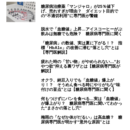
糖尿病治療薬「マンジャロ」が25％値下
げ、売れすぎが理由？ ダイエット目的で
の“不適切利用”に専門医が警鐘
脱水で「血糖値」上昇…アイスコーヒーがぶ
飲みは無糖でも危険？ 糖尿病専門医に聞く
「糖尿病」の数値、実は夏に下がる！？ 指
標「HbA1c」の改善に潜む“落とし穴”とは
【専門医解説】
疲れた時の「甘い物」がやめられない…“お
やつ欲”抑える裏ワザとは【糖尿病専門医が
解説】
オクラ、納豆入りでも「血糖値」爆上が
り！？ そうめん食べる時にやりがちな“味
付けの盲点”とは【糖尿病専門医に聞く】
何もつけずにパンを食べる…実は「血糖値」
が爆上がり？ 糖尿病専門医に聞いてわかっ
た“まさかの落とし穴”
梅雨の「なぜか体がだるい」は高血糖？ 糖
尿病専門医が明かす“意外な原因”とは