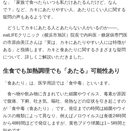
な」「家族で食べたらいつも私だけあたるんだけど、なん
で？」など、カキにあたりやすい人、あたりにくい人に関する
疑問の声もあるようです。
どうしてカキにあたる人とあたらない人がいるのか――。
eatLIFEクリニック（横浜市旭区）院長で内科医・糖尿病専門医
の市原由美江さんは「実は、カキにあたりやすい人には特徴が
ある」と指摘します。カキと食あたりに関するさまざまな疑問
について、詳しくご解説いただきました。
生食でも加熱調理でも「あたる」可能性あり
「食あたり」は、医学用語では「食中毒」といいます。
食べ物や飲み物に含まれていた細菌やウイルス、毒素が原因
で腹痛、下痢、吐き気、嘔吐、発熱などの症状を引き起こすの
が「食中毒（食あたり）」です。発症までの時間は細菌やウイ
ルスの種類によって異なり、例えばノロウイルスは食後24時間
から48時間ほどで発症しますが、黄色ブドウ球菌は1～5時間と
短めです。