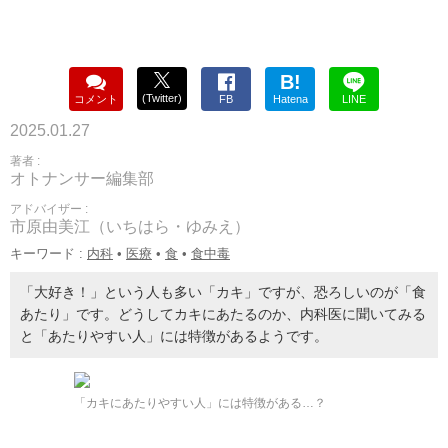
B!
(Twitter)
コメント
FB
Hatena
LINE
2025.01.27
著者 :
オトナンサー編集部
アドバイザー :
市原由美江（いちはら・ゆみえ）
キーワード :
内科
•
医療
•
食
•
食中毒
「大好き！」という人も多い「カキ」ですが、恐ろしいのが「食
あたり」です。どうしてカキにあたるのか、内科医に聞いてみる
と「あたりやすい人」には特徴があるようです。
「カキにあたりやすい人」には特徴がある…？