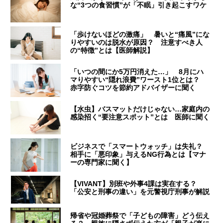
な“3つの食習慣”が「不眠」引き起こすワケ
「歩けないほどの激痛」 暑いと“痛風”にな
りやすいのは脱水が原因？ 注意すべき人
の“特徴”とは【医師解説】
「いつの間にか5万円消えた…」 8月にハ
マりやすい“隠れ浪費”ワースト1位とは？
赤字防ぐコツを節約アドバイザーに聞く
【水虫】バスマットだけじゃない…家庭内の
感染招く“要注意スポット”とは 医師に聞く
ビジネスで「スマートウォッチ」は失礼？
相手に「悪印象」与えるNG行為とは【マナ
ーの専門家に聞く】
【VIVANT】別班や外事4課は実在する？
「公安と刑事の違い」を元警視庁刑事が解説
帰省や冠婚葬祭で「子どもの障害」どう伝え