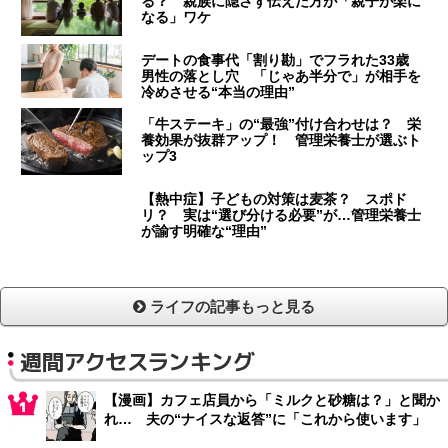
る？ 親族に隠さず伝えた方が「親子が楽に
なる」ワケ
デートの食事代「割り勘」でフラれた33歳
男性の落とし穴 「じゃあ半分で」が相手を
冷めさせる“本当の理由”
「牛ステーキ」の“最強”付け合わせは？ 栄
養効果が抜群アップ！ 管理栄養士が選ぶト
ップ3
【熱中症】子どもの対策は麦茶？ スポド
リ？ 実は“選び分ける必要”が…管理栄養士
が諭す明確な“理由”
ライフの記事もっと見る
週間アクセスランキング
【漫画】カフェ店員から「ミルクと砂糖は？」と聞か
れ… 夫の“ナイスな返答”に「これから使います」