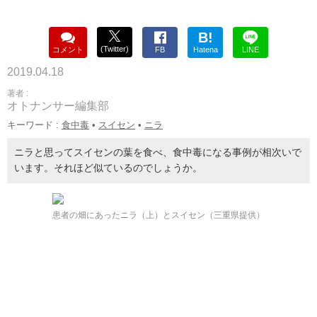
B!
(Twitter)
コメント
FB
Hatena
LINE
2019.04.18
著者 :
オトナンサー編集部
キーワード :
食中毒
•
スイセン
•
ニラ
ニラと思ってスイセンの葉を食べ、食中毒になる事例が相次いで
います。それほど似ているのでしょうか。
患者の畑にあったニラ（上）とスイセン（三重県提供）