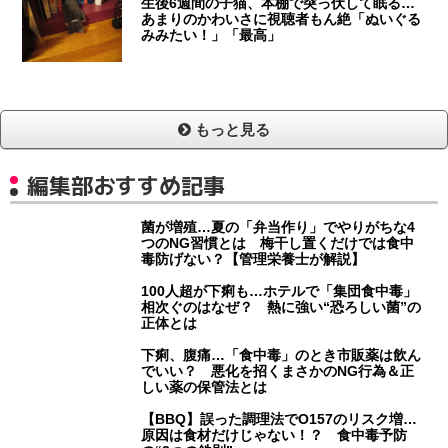
生後6週間の子猫、本棚で突っ伏して眠る…
あまりのかわいさに視聴者もん絶「ぬいぐる
みみたい！」「最高」
もっと見る
編集部おすすめ記事
菌が増殖…夏の「弁当作り」でやりがちな4
つのNG習慣とは 梅干し置くだけでは食中
毒防げない？【管理栄養士が解説】
100人超が下痢も…ホテルで「集団食中毒」
相次ぐのはなぜ？ 熱に強い“恐ろしい菌”の
正体とは
下痢、腹痛…「食中毒」のとき市販薬は飲ん
でいい？ 悪化を招くまさかのNG行為＆正
しい薬の保管法とは
【BBQ】誤った調理法でO157のリスク増…
原因は食材だけじゃない！？ 食中毒予防