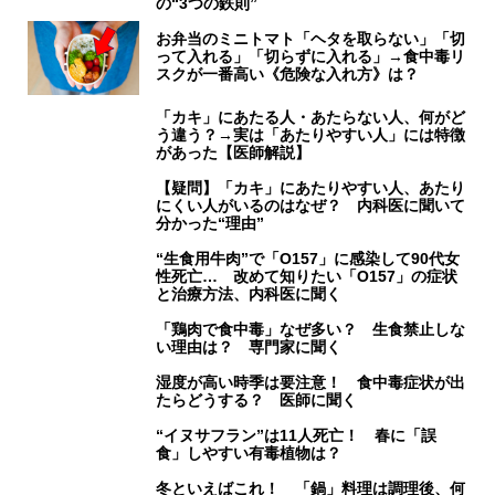
の“3つの鉄則”
お弁当のミニトマト「ヘタを取らない」「切
って入れる」「切らずに入れる」→食中毒リ
スクが一番高い《危険な入れ方》は？
「カキ」にあたる人・あたらない人、何がど
う違う？→実は「あたりやすい人」には特徴
があった【医師解説】
【疑問】「カキ」にあたりやすい人、あたり
にくい人がいるのはなぜ？ 内科医に聞いて
分かった“理由”
“生食用牛肉”で「O157」に感染して90代女
性死亡… 改めて知りたい「O157」の症状
と治療方法、内科医に聞く
「鶏肉で食中毒」なぜ多い？ 生食禁止しな
い理由は？ 専門家に聞く
湿度が高い時季は要注意！ 食中毒症状が出
たらどうする？ 医師に聞く
“イヌサフラン”は11人死亡！ 春に「誤
食」しやすい有毒植物は？
冬といえばこれ！ 「鍋」料理は調理後、何