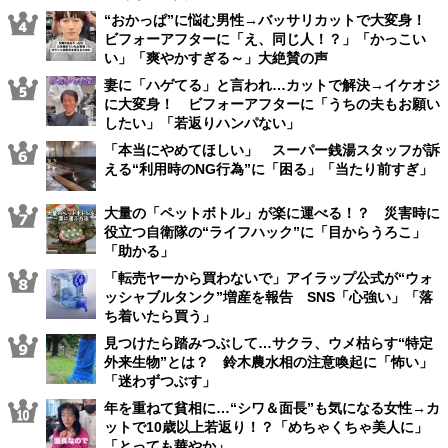
“おかっぱ”に悩む男性→バッサリカットで大変身！
ビフォーアフターに「え、同じ人！？」「かっこい
い」「爽やかすぎる～」大絶賛の声
妻に「ハゲてる」と言われ…カットで解決→イケオジ
に大変身！ ビフォーアフターに「うちの夫もお願い
したい」「若返りハンパない」
「本当にやめてほしい」 スーパー銭湯スタッフが訴
える“利用時のNG行為”に「困る」「当たり前すぎ」
大量の「ペットボトル」が楽に運べる！？ 災害時に
役立つ自衛隊の“ライフハック”に「目からうろこ」
「助かる」
「転売ヤーから買わないで」アイラップ公式が“ウォ
ッシャブルタンク”増産を報告 SNS「心強い」「落
ち着いたら買う」
見つけたら踏みつぶして…サクラ、ウメ枯らす“特定
外来生物”とは？ 鈴木農水相の注意喚起に「怖い」
「迷わずつぶす」
年を重ねて貧相に…“シワ＆面長”も気になる女性→カ
ットで10歳以上若返り！？「めちゃくちゃ美人に」
「とっても華やか」