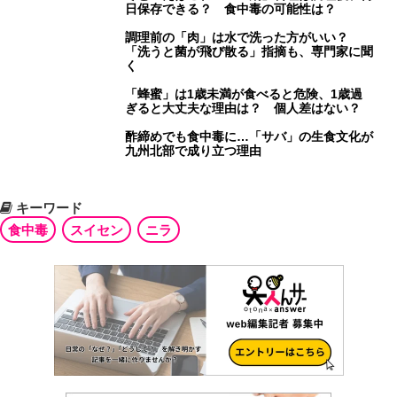
日保存できる？ 食中毒の可能性は？
調理前の「肉」は水で洗った方がいい？
「洗うと菌が飛び散る」指摘も、専門家に聞
く
「蜂蜜」は1歳未満が食べると危険、1歳過
ぎると大丈夫な理由は？ 個人差はない？
酢締めでも食中毒に…「サバ」の生食文化が
九州北部で成り立つ理由
キーワード
食中毒
スイセン
ニラ