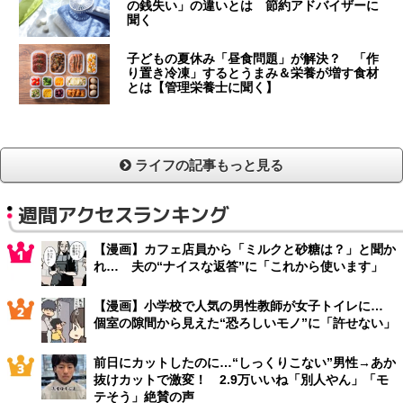
の銭失い」の違いとは 節約アドバイザーに
聞く
子どもの夏休み「昼食問題」が解決？ 「作
り置き冷凍」するとうまみ＆栄養が増す食材
とは【管理栄養士に聞く】
ライフの記事もっと見る
週間アクセスランキング
【漫画】カフェ店員から「ミルクと砂糖は？」と聞か
れ… 夫の“ナイスな返答”に「これから使います」
【漫画】小学校で人気の男性教師が女子トイレに…
個室の隙間から見えた“恐ろしいモノ”に「許せない」
前日にカットしたのに…“しっくりこない”男性→あか
抜けカットで激変！ 2.9万いいね「別人やん」「モ
テそう」絶賛の声