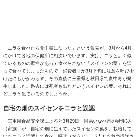
「ニラを食べたら食中毒になった」という報告が、3月から4月
にかけて各地の保健所に相次いでいます。実は、ニラとよく似
ているものの毒性があって食べられない「スイセンの葉」を誤
って食べてしまったもので、消費者庁が3月下旬に注意を呼び掛
けたにもかかわらず、その直後に三重県と秋田県で食中毒が発
生しました。過去には死者も出たというスイセンの葉。それほ
どニラと似ているのでしょうか。
自宅の畑のスイセンをニラと誤認
三重県食品安全課によると3月29日、同県いなべ市の男性3人
（家族）が、自宅の畑に生えていたスイセンの葉を、栽培して
いたニラと誤認して食べ、嘔吐（おうと）。3人とも救急搬送さ