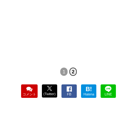
1
2
B!
(Twitter)
コメント
FB
Hatena
LINE