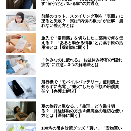
す“留守だとバレる家”の共通点
前髪のセット、スタイリング剤を「表面」に
塗ると失敗？ 実は“内側の根元”が正解…崩
れない整え方とは
旅先で「常用薬」を切らした…薬局で何を伝
える？ “あると助かる情報”とお薬手帳の活
用法とは【薬剤師に聞く】
「休みなのに疲れる」 お盆休み特有の“隠れ
疲労”に注意…3つの解消法とは
飛行機で「モバイルバッテリー」使用禁止
知らずに充電し“発火”したら巨額の賠償責
任？【弁護士解説】
夏の旅行と重なる…「生理」どう乗り切
る？ 月経移動の方法＆鎮痛薬の適切な使い
方とは【医師に聞く】
100均の暑さ対策グッズ「買い」「安物買い