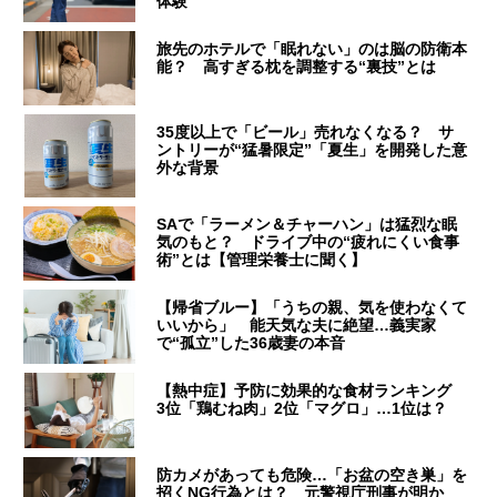
体験
旅先のホテルで「眠れない」のは脳の防衛本
能？ 高すぎる枕を調整する“裏技”とは
35度以上で「ビール」売れなくなる？ サ
ントリーが“猛暑限定”「夏生」を開発した意
外な背景
SAで「ラーメン＆チャーハン」は猛烈な眠
気のもと？ ドライブ中の“疲れにくい食事
術”とは【管理栄養士に聞く】
【帰省ブルー】「うちの親、気を使わなくて
いいから」 能天気な夫に絶望…義実家
で“孤立”した36歳妻の本音
【熱中症】予防に効果的な食材ランキング
3位「鶏むね肉」2位「マグロ」…1位は？
防カメがあっても危険…「お盆の空き巣」を
招くNG行為とは？ 元警視庁刑事が明か