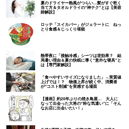
夏のドライヤー熱風がつらい…髪がすぐ乾く
当て方＆タオルドライの“神テク”とは【美容
師解説】
ロッテ「スイカバー」がジェラートに ねっ
とり食感＆じっくり堪能
熱帯夜に「接触冷感」シーツは逆効果？ 結
局暑い理由＆夏の快眠に導く“意外な寝具”と
は【専門家解説】
「食べやすいサイズになりました」→実質値
上げでは！？ 物価上昇が続く中、消費者
が“コスト削減”を実感する場面
【漫画】約20年ぶりの焼き鳥屋… 大人に
なって出会った大将の“粋な気遣い”に「そん
なお店に出会いたい！」