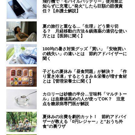
飛行機で「モバイルバッテリー」使用禁止
知らずに充電し“発火”したら巨額の賠償責
任？【弁護士解説】
夏の旅行と重なる…「生理」どう乗り切
る？ 月経移動の方法＆鎮痛薬の適切な使い
方とは【医師に聞く】
100均の暑さ対策グッズ「買い」「安物買い
の銭失い」の違いとは 節約アドバイザーに
聞く
子どもの夏休み「昼食問題」が解決？ 「作
り置き冷凍」するとうまみ＆栄養が増す食材
とは【管理栄養士に聞く】
カロリーは砂糖の半分…甘味料「マルチトー
ル」は血糖値高めの人が使ってOK？ 注意
点を糖尿病専門医が解説
夏休みの出費を劇的カット！ 節約アドバイ
ザーが教える「0円レジャー」と“おうち外
食”の裏ワザ