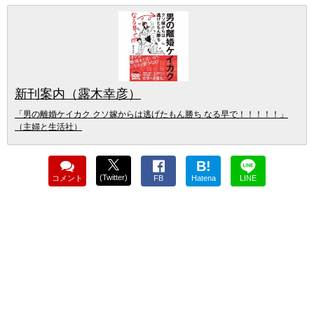
新刊案内（露木幸彦）
「男の離婚ケイカク クソ嫁からは逃げたもん勝ち なる早で！！！！！」
（主婦と生活社）
B!
(Twitter)
コメント
FB
Hatena
LINE