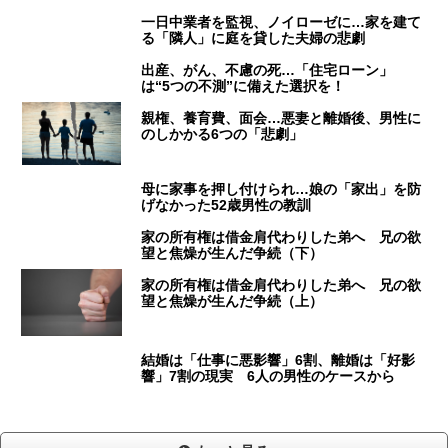
一日中業者を監視、ノイローゼに…家を建て
る「隣人」に庭を貸した夫婦の悲劇
出産、がん、不慮の死…「住宅ローン」
は“5つの不測”に備えた選択を！
親権、養育費、面会…悪妻と離婚後、男性に
のしかかる6つの「悲劇」
母に家事を押し付けられ…娘の「家出」を防
げなかった52歳男性の教訓
家の所有権は借金肩代わりした弟へ 兄の欲
望と焦燥が生んだ争続（下）
家の所有権は借金肩代わりした弟へ 兄の欲
望と焦燥が生んだ争続（上）
結婚は「仕事に悪影響」6割、離婚は「好影
響」7割の現実 6人の男性のケースから