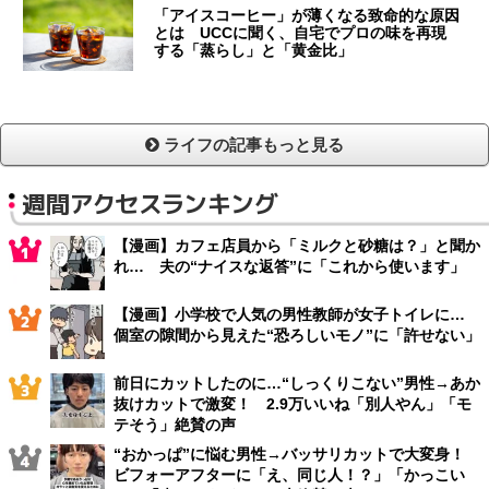
「アイスコーヒー」が薄くなる致命的な原因
とは UCCに聞く、自宅でプロの味を再現
する「蒸らし」と「黄金比」
ライフの記事もっと見る
週間アクセスランキング
【漫画】カフェ店員から「ミルクと砂糖は？」と聞か
れ… 夫の“ナイスな返答”に「これから使います」
【漫画】小学校で人気の男性教師が女子トイレに…
個室の隙間から見えた“恐ろしいモノ”に「許せない」
前日にカットしたのに…“しっくりこない”男性→あか
抜けカットで激変！ 2.9万いいね「別人やん」「モ
テそう」絶賛の声
“おかっぱ”に悩む男性→バッサリカットで大変身！
ビフォーアフターに「え、同じ人！？」「かっこい