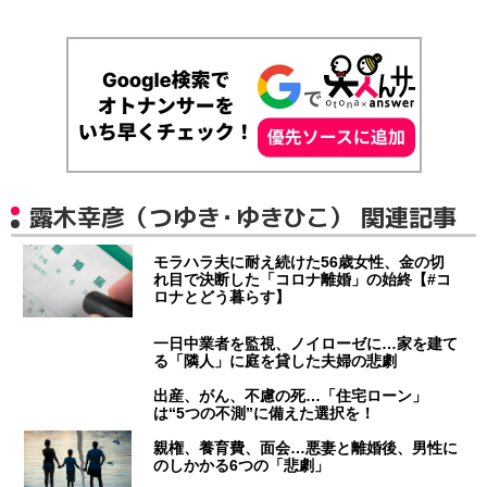
露木幸彦（つゆき・ゆきひこ） 関連記事
モラハラ夫に耐え続けた56歳女性、金の切
れ目で決断した「コロナ離婚」の始終【#コ
ロナとどう暮らす】
一日中業者を監視、ノイローゼに…家を建て
る「隣人」に庭を貸した夫婦の悲劇
出産、がん、不慮の死…「住宅ローン」
は“5つの不測”に備えた選択を！
親権、養育費、面会…悪妻と離婚後、男性に
のしかかる6つの「悲劇」