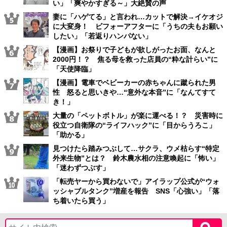
い」「爽やかすぎる～」大絶賛の声
妻に「ハゲてる」と言われ…カットで解決→イケオジ
に大変身！ ビフォーアフターに「うちの夫もお願い
したい」「若返りハンパない」
【漫画】お祭りで子どもが欲しがったお面、なんと
2000円！？ 焦る母を救った店員の“粋な計らい”に
「天使降臨」
【漫画】電車でベビーカーの赤ちゃんに蹴られた男
性 怒ると思いきや…“意外な本音”に「なんてすて
き！」
大量の「ペットボトル」が楽に運べる！？ 災害時に
役立つ自衛隊の“ライフハック”に「目からうろこ」
「助かる」
見つけたら踏みつぶして…サクラ、ウメ枯らす“特定
外来生物”とは？ 鈴木農水相の注意喚起に「怖い」
「迷わずつぶす」
「転売ヤーから買わないで」アイラップ公式が“ウォ
ッシャブルタンク”増産を報告 SNS「心強い」「落
ち着いたら買う」