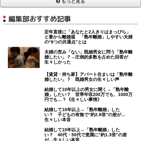
もっと見る
編集部おすすめ記事
定年直後に「あなたと2人きりはまっぴら」
と妻から離婚届 「熟年離婚」しやすい夫婦
の“6つの共通点”とは
夫婦の営み「ない」既婚男女に問う「熟年離
婚したい」？→圧倒的多数を占めた回答が
生々しかった
【賃貸・持ち家】アパート住まいは「熟年離
婚したい」？ 既婚男女の生々しい声
結婚して10年以上の男女に聞く→「熟年離
婚」したい？ 世帯年収200万でも、1000万
円でも…？《生々しい事情》
結婚して10年以上→「熟年離婚」した
い？ 子どもの有無で“約2.8倍”の差が…
生々しい本音
結婚して10年以上→「熟年離婚」した
い？ 40代・50代で意識に“約1.3倍”の差
が…生々しい本音