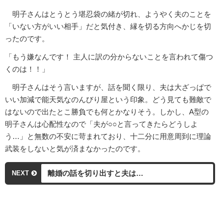
明子さんはとうとう堪忍袋の緒が切れ、ようやく夫のことを
「いない方がいい相手」だと気付き、縁を切る方向へかじを切
ったのです。
「もう嫌なんです！ 主人に訳の分からないことを言われて傷つ
くのは！！」
明子さんはそう言いますが、話を聞く限り、夫は大ざっぱで
いい加減で能天気なのんびり屋という印象。どう見ても難敵で
はないので出たとこ勝負でも何とかなりそう。しかし、A型の
明子さんは心配性なので「夫が○○と言ってきたらどうしよ
う…」と無数の不安に苛まれており、十二分に用意周到に理論
武装をしないと気が済まなかったのです。
離婚の話を切り出すと夫は…
NEXT