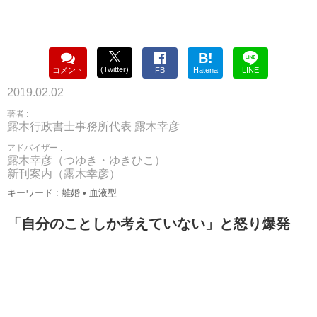
B!
(Twitter)
コメント
FB
Hatena
LINE
2019.02.02
著者 :
露木行政書士事務所代表 露木幸彦
アドバイザー :
露木幸彦（つゆき・ゆきひこ）
新刊案内（露木幸彦）
キーワード :
離婚
•
血液型
「自分のことしか考えていない」と怒り爆発