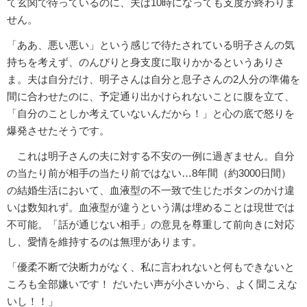
て玄関で待っているのに、夫は10時になっても支度が終わりま
せん。
「ああ、悪い悪い」という感じで待たされている明子さんの気
持ちを考えず、のんびりと身支度に取りかかるというありさ
ま。夫は自分だけ、明子さんは自分と息子さんの2人分の準備を
間に合わせたのに、予定通り出かけられないことに腹を立て、
「自分のことしか考えていないんだから！」と心の底で怒りを
爆発させたそうです。
これは明子さんの夫に対する不安の一例に過ぎません。自分
の当たり前が相手の当たり前ではない…8年間（約3000日間）
の結婚生活において、血液型の不一致で生じたボタンのかけ違
いは数知れず。血液型が違うという溝は埋めることは現世では
不可能。「話が通じない相手」の意見を尊重して前向きに対応
し、愛情を維持するのは無理があります。
「優柔不断で決断力がなく、私に言われないと何もできないと
ころも全部嫌いです！ だいたい声が小さいから、よく聞こえな
いし！！」