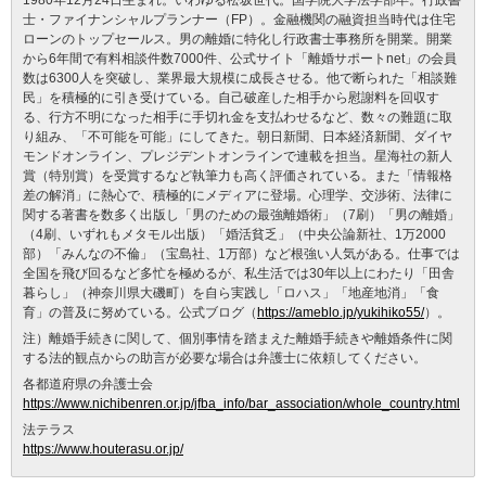
士・ファイナンシャルプランナー（FP）。金融機関の融資担当時代は住宅
ローンのトップセールス。男の離婚に特化し行政書士事務所を開業。開業
から6年間で有料相談件数7000件、公式サイト「離婚サポートnet」の会員
数は6300人を突破し、業界最大規模に成長させる。他で断られた「相談難
民」を積極的に引き受けている。自己破産した相手から慰謝料を回収す
る、行方不明になった相手に手切れ金を支払わせるなど、数々の難題に取
り組み、「不可能を可能」にしてきた。朝日新聞、日本経済新聞、ダイヤ
モンドオンライン、プレジデントオンラインで連載を担当。星海社の新人
賞（特別賞）を受賞するなど執筆力も高く評価されている。また「情報格
差の解消」に熱心で、積極的にメディアに登場。心理学、交渉術、法律に
関する著書を数多く出版し「男のための最強離婚術」（7刷）「男の離婚」
（4刷、いずれもメタモル出版）「婚活貧乏」（中央公論新社、1万2000
部）「みんなの不倫」（宝島社、1万部）など根強い人気がある。仕事では
全国を飛び回るなど多忙を極めるが、私生活では30年以上にわたり「田舎
暮らし」（神奈川県大磯町）を自ら実践し「ロハス」「地産地消」「食
育」の普及に努めている。公式ブログ（
https://ameblo.jp/yukihiko55/
）。
注）離婚手続きに関して、個別事情を踏まえた離婚手続きや離婚条件に関
する法的観点からの助言が必要な場合は弁護士に依頼してください。
各都道府県の弁護士会
https://www.nichibenren.or.jp/jfba_info/bar_association/whole_country.html
法テラス
https://www.houterasu.or.jp/