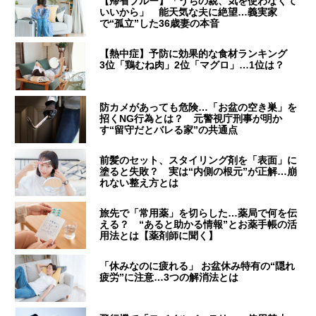
【帰省ブルー】「うちの親、気を使わなくて
いいから」 能天気な夫に絶望…義実家
で“孤立”した36歳妻の本音
【熱中症】予防に効果的な食材ランキング
3位「鶏むね肉」2位「マグロ」…1位は？
防カメがあっても危険…「お盆の空き巣」を
招くNG行為とは？ 元警視庁刑事が明か
す“留守だとバレる家”の共通点
前髪のセット、スタイリング剤を「表面」に
塗ると失敗？ 実は“内側の根元”が正解…崩
れない整え方とは
旅先で「常用薬」を切らした…薬局で何を伝
える？ “あると助かる情報”とお薬手帳の活
用法とは【薬剤師に聞く】
「休みなのに疲れる」 お盆休み特有の“隠れ
疲労”に注意…3つの解消法とは