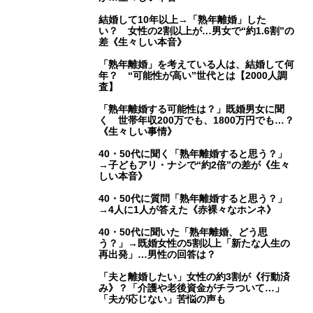
結婚して10年以上→「熟年離婚」した
い？ 女性の2割以上が…男女で“約1.6割”の
差《生々しい本音》
「熟年離婚」を考えている人は、結婚して何
年？ “可能性が高い”世代とは【2000人調
査】
「熟年離婚する可能性は？」既婚男女に聞
く 世帯年収200万でも、1800万円でも…？
《生々しい事情》
40・50代に聞く「熟年離婚すると思う？」
→子どもアリ・ナシで“約2倍”の差が《生々
しい本音》
40・50代に質問「熟年離婚すると思う？」
→4人に1人が答えた《赤裸々なホンネ》
40・50代に聞いた「熟年離婚、どう思
う？」→既婚女性の5割以上「新たな人生の
再出発」…男性の回答は？
「夫と離婚したい」女性の約3割が《行動済
み》？「介護や老後資金がチラついて…」
「夫が応じない」苦悩の声も