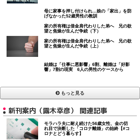
母に家事を押し付けられ…娘の「家出」を防
げなかった52歳男性の教訓
家の所有権は借金肩代わりした弟へ 兄の欲
望と焦燥が生んだ争続（下）
家の所有権は借金肩代わりした弟へ 兄の欲
望と焦燥が生んだ争続（上）
結婚は「仕事に悪影響」6割、離婚は「好影
響」7割の現実 6人の男性のケースから
もっと見る
新刊案内（露木幸彦） 関連記事
モラハラ夫に耐え続けた56歳女性、金の切
れ目で決断した「コロナ離婚」の始終【#コ
ロナとどう暮らす】