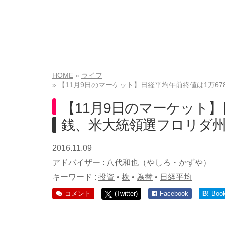
HOME
ライフ
【11月9日のマーケット】日経平均午前終値は1万6
【11月9日のマーケット】
銭、米大統領選フロリダ
2016.11.09
アドバイザー :
八代和也（やしろ・かずや）
キーワード :
投資
•
株
•
為替
•
日経平均
コメント
(Twitter)
Facebook
B!
Boo