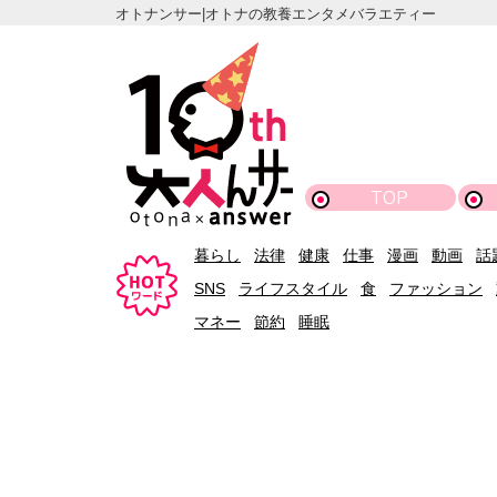
オトナンサー|オトナの教養エンタメバラエティー
TOP
暮らし
法律
健康
仕事
漫画
動画
話
SNS
ライフスタイル
食
ファッション
マネー
節約
睡眠