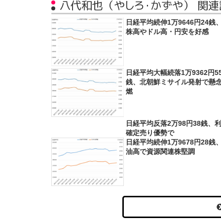
八代和也（やしろ・かずや） 関連
日経平均続伸1万9646円24銭
株高やドル高・円安を好感
日経平均大幅続落1万9362円5
銭、北朝鮮ミサイル発射で懸
燃
日経平均反落2万98円38銭、
確定売り優勢で
日経平均続伸1万9678円28銭
油高で資源関連株堅調