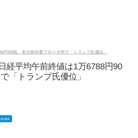
788円90銭、米大統領選フロリダ州で「トランプ氏優位」
日経平均午前終値は1万6788円90
州で「トランプ氏優位」
kmark