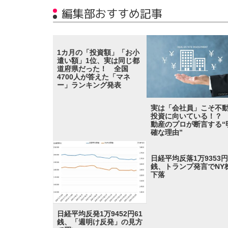
編集部おすすめ記事
1カ月の「投資額」「お小
遣い額」1位、実は同じ都
道府県だった！ 全国
4700人が答えた「マネ
ー」ランキング発表
実は「会社員」こそ不
投資に向いている！？
動産のプロが断言する“
確な理由”
日経平均反落1万9353円
銭、トランプ発言でNY
下落
日経平均反発1万9452円61
銭、「週明け反発」の見方