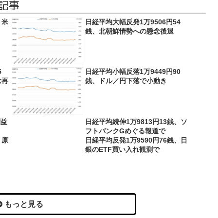
記事
、米
日経平均大幅反発1万9506円54
銭、北朝鮮情勢への懸念後退
5
日経平均小幅反落1万9449円90
念再
銭、ドル／円下落で小動き
利益
日経平均続伸1万9813円13銭、ソ
フトバンクGめぐる報道で
、原
日経平均反発1万9590円76銭、日
銀のETF買い入れ観測で
もっと見る