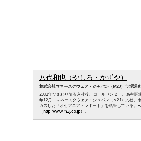
八代和也（やしろ・かずや）
株式会社マネースクウェア・ジャパン（M2J）市場調
2001年ひまわり証券入社後、コールセンター、為替関
年12月、マネースクウェア・ジャパン（M2J）入社。
カスした「オセアニア・レポート」を執筆している。FX
（
http://www.m2j.co.jp
）。