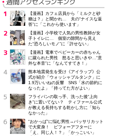
週間アクセスランキング
【漫画】カフェ店員から「ミルクと砂
糖は？」と聞かれ… 夫の“ナイスな返
答”に「これから使います」
【漫画】小学校で人気の男性教師が女
子トイレに… 個室の隙間から見え
た“恐ろしいモノ”に「許せない」
【漫画】電車でベビーカーの赤ちゃん
に蹴られた男性 怒ると思いきや…“意
外な本音”に「なんてすてき！」
熊本地震発生を受け《アイラップ》公
式が紹介「ウォッシャブルタンク」に
1.9万いいねの反響 SNS「水の節約に
なったよ」「持ってた方がよい」
フライパンの取っ手、洗った後“上向
き”に置いてない？ ティファール公式
が教える長持ちする乾かし方に「知ら
なかった」
“おかっぱ”に悩む男性→バッサリカット
で大変身！ ビフォーアフターに
「え、同じ人！？」「かっこいい」