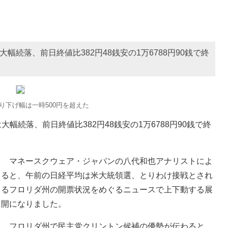
幅続落、前日終値比382円48銭安の1万6788円90銭で終
り下げ幅は一時500円を超えた
続落、前日終値比382円48銭安の1万6788円90銭で終
マネースクウェア・ジャパンの八代和也アナリストによ
ると、午前の日経平均は米大統領選、とりわけ接戦とされ
るフロリダ州の開票状況をめぐるニュースで上下動する展
開になりました。
フロリダ州で民主党クリントン候補の優勢が伝わると、