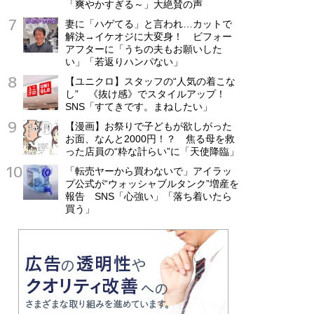
「爽やかすぎる～」大絶賛の声
妻に「ハゲてる」と言われ…カットで
解決→イケオジに大変身！ ビフォー
アフターに「うちの夫もお願いした
い」「若返りハンパない」
【ユニクロ】スタッフの“人気の着こな
し” 《抜け感》でスタイルアップ！
SNS「すてきです。まねしたい」
【漫画】お祭りで子どもが欲しがった
お面、なんと2000円！？ 焦る母を救
った店員の“粋な計らい”に「天使降臨」
「転売ヤーから買わないで」アイラッ
プ公式が“ウォッシャブルタンク”増産を
報告 SNS「心強い」「落ち着いたら
買う」