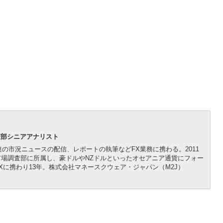
査部シニアアナリスト
連の市況ニュースの配信、レポートの執筆などFX業務に携わる。2011
市場調査部に所属し、豪ドルやNZドルといったオセアニア通貨にフォー
に携わり13年。株式会社マネースクウェア・ジャパン（M2J）