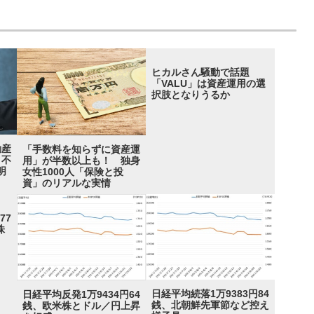
ヒカルさん騒動で話題
「VALU」は資産運用の選
択肢となりうるか
動産
「手数料を知らずに資産運
 不
用」が半数以上も！ 独身
明
女性1000人「保険と投
資」のリアルな実情
77
株
日経平均続落1万9383円84
日経平均反発1万9434円64
銭、北朝鮮先軍節など控え
銭、欧米株とドル／円上昇