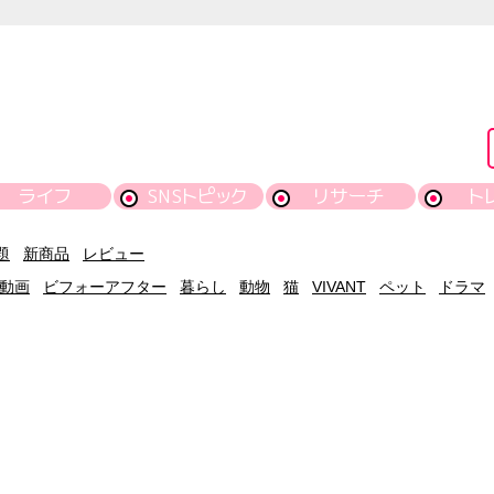
ライフ
SNSトピック
リサーチ
ト
題
新商品
レビュー
動画
ビフォーアフター
暮らし
動物
猫
VIVANT
ペット
ドラマ