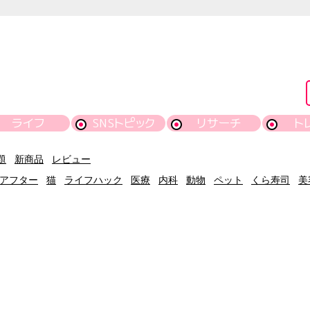
ライフ
SNSトピック
リサーチ
ト
題
新商品
レビュー
アフター
猫
ライフハック
医療
内科
動物
ペット
くら寿司
美