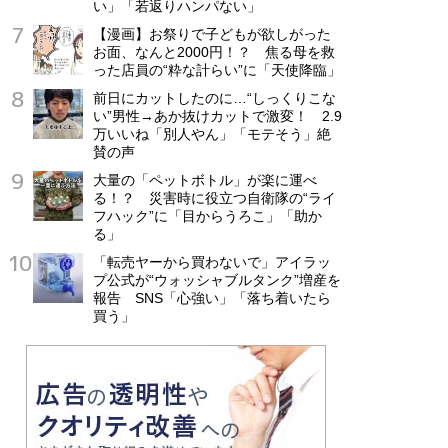
い」「若返りハンパない」
【漫画】お祭りで子どもが欲しがった
お面、なんと2000円！？ 焦る母を救
った店員の“粋な計らい”に「天使降臨」
前日にカットしたのに…“しっくりこな
い”男性→あか抜けカットで激変！ 2.9
万いいね「別人やん」「モテそう」絶
賛の声
大量の「ペットボトル」が楽に運べ
る！？ 災害時に役立つ自衛隊の“ライ
フハック”に「目からうろこ」「助か
る」
「転売ヤーから買わないで」アイラッ
プ公式が“ウォッシャブルタンク”増産を
報告 SNS「心強い」「落ち着いたら
買う」