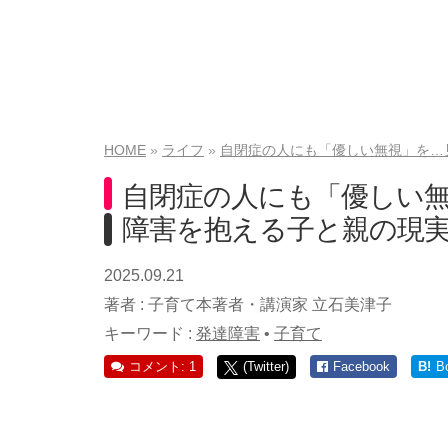
HOME
ライフ
自閉症の人にも「優しい無視」を…
自閉症の人にも「優しい
障害を抱える子と親の現
2025.09.21
著者 :
子育て本著者・講演家 立石美津子
キーワード :
発達障害
•
子育て
コメント: 1
(Twitter)
Facebook
B!
B