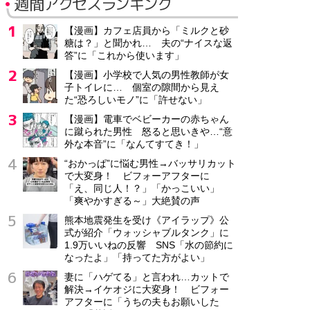
週間アクセスランキング
【漫画】カフェ店員から「ミルクと砂
糖は？」と聞かれ… 夫の“ナイスな返
答”に「これから使います」
【漫画】小学校で人気の男性教師が女
子トイレに… 個室の隙間から見え
た“恐ろしいモノ”に「許せない」
【漫画】電車でベビーカーの赤ちゃん
に蹴られた男性 怒ると思いきや…“意
外な本音”に「なんてすてき！」
“おかっぱ”に悩む男性→バッサリカット
で大変身！ ビフォーアフターに
「え、同じ人！？」「かっこいい」
「爽やかすぎる～」大絶賛の声
熊本地震発生を受け《アイラップ》公
式が紹介「ウォッシャブルタンク」に
1.9万いいねの反響 SNS「水の節約に
なったよ」「持ってた方がよい」
妻に「ハゲてる」と言われ…カットで
解決→イケオジに大変身！ ビフォー
アフターに「うちの夫もお願いした