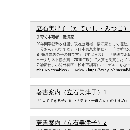
立石美津子（たていし・みつこ）
子育て本著者・講演家
20年間学習塾を経営。現在は著者・講演家として活動
ー母さん』のすすめ」（日本実業出版社）、「はずれ
る 発達障害の子の育て方」（すばる舎）、「動画でお
ャーナリスト協会賞（2019年度）で大賞を受賞したノ
公論新社、小児外科医・松永正訓著）のモデルにもな
mitsuko.com/blog/
）、Voicy（
https://voicy.jp/channel/
著書案内（立石美津子）1
「1人でできる子が育つ『テキトー母さん』のすすめ」
著書案内（立石美津子）2