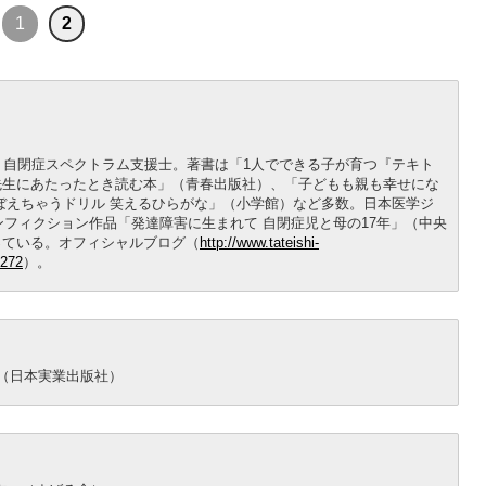
1
2
。自閉症スペクトラム支援士。著書は「1人でできる子が育つ『テキト
先生にあたったとき読む本」（青春出版社）、「子どもも親も幸せにな
ぼえちゃうドリル 笑えるひらがな」（小学館）など多数。日本医学ジ
ンフィクション作品「発達障害に生まれて 自閉症児と母の17年」（中央
っている。オフィシャルブログ（
http://www.tateishi-
4272
）。
（日本実業出版社）