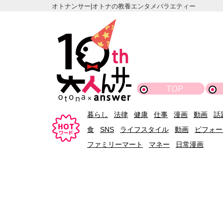
オトナンサー|オトナの教養エンタメバラエティー
TOP
暮らし
法律
健康
仕事
漫画
動画
話
食
SNS
ライフスタイル
動画
ビフォー
ファミリーマート
マネー
日常漫画