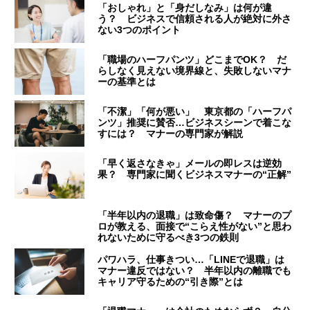
「おしゃれ」と「身だしなみ」は何が違
う？ ビジネスで信頼される人が絶対に外さ
ない3つのポイント
「職場のハーフパンツ」どこまでOK？ だ
らしなく見えない境界線と、失敗しないマナ
ーの基準とは
「不潔」「何が悪い」 東京都の「ハーフパ
ンツ」推奨に賛否…ビジネスシーンで着こな
すには？ マナーの専門家が解説
「早く返さなきゃ」メールの即レスは逆効
果？ 専門家に聞くビジネスマナーの“正解”
「半年以内の退職」は致命傷？ マナーのプ
ロが教える、面接で“こらえ性がない”と思わ
れないために守るべき3つの鉄則
パワハラ、仕事きつい…「LINEで退職」は
マナー違反ではない？ 半年以内の離職でも
キャリア守るための“引き際”とは