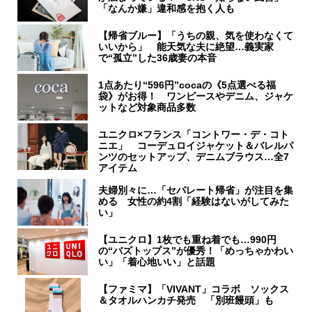
「なんか嫌」違和感を抱く人も
【帰省ブルー】「うちの親、気を使わなくて
いいから」 能天気な夫に絶望…義実家
で“孤立”した36歳妻の本音
1点あたり“596円”cocaの《5点選べる福
袋》がお得！ ワンピースやデニム、ジャケ
ットなど対象商品多数
ユニクロ×フランス「コントワー・デ・コト
ニエ」 コーデュロイジャケット＆バレルパ
ンツのセットアップ、デニムブラウス…全7
アイテム
夫婦別々に…「セパレート帰省」が注目を集
める 女性の約4割「経験はないがしてみた
い」
【ユニクロ】1枚でも重ね着でも…990円
の“バズトップス”が優秀！「めっちゃかわい
い」「着心地いい」と話題
【ファミマ】「VIVANT」コラボ ソックス
＆タオルハンカチ発売 「別班饅頭」も