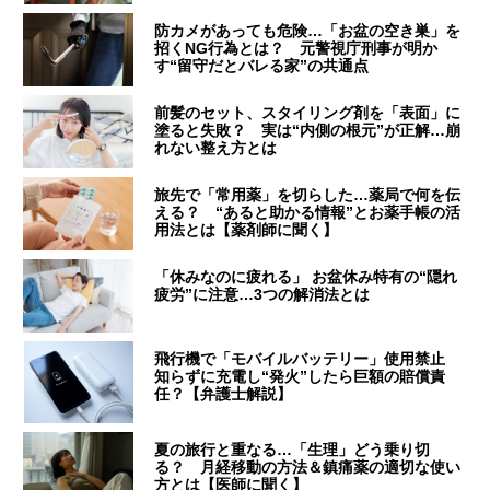
防カメがあっても危険…「お盆の空き巣」を
招くNG行為とは？ 元警視庁刑事が明か
す“留守だとバレる家”の共通点
前髪のセット、スタイリング剤を「表面」に
塗ると失敗？ 実は“内側の根元”が正解…崩
れない整え方とは
旅先で「常用薬」を切らした…薬局で何を伝
える？ “あると助かる情報”とお薬手帳の活
用法とは【薬剤師に聞く】
「休みなのに疲れる」 お盆休み特有の“隠れ
疲労”に注意…3つの解消法とは
飛行機で「モバイルバッテリー」使用禁止
知らずに充電し“発火”したら巨額の賠償責
任？【弁護士解説】
夏の旅行と重なる…「生理」どう乗り切
る？ 月経移動の方法＆鎮痛薬の適切な使い
方とは【医師に聞く】