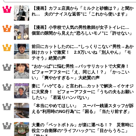
【漫画】カフェ店員から「ミルクと砂糖は？」と聞か
れ… 夫の“ナイスな返答”に「これから使います」
【漫画】小学校で人気の男性教師が女子トイレに…
個室の隙間から見えた“恐ろしいモノ”に「許せない」
前日にカットしたのに…“しっくりこない”男性→あか
抜けカットで激変！ 2.9万いいね「別人やん」「モ
テそう」絶賛の声
“おかっぱ”に悩む男性→バッサリカットで大変身！
ビフォーアフターに「え、同じ人！？」「かっこい
い」「爽やかすぎる～」大絶賛の声
妻に「ハゲてる」と言われ…カットで解決→イケオジ
に大変身！ ビフォーアフターに「うちの夫もお願い
したい」「若返りハンパない」
「本当にやめてほしい」 スーパー銭湯スタッフが訴
える“利用時のNG行為”に「困る」「当たり前すぎ」
大量の「ペットボトル」が楽に運べる！？ 災害時に
役立つ自衛隊の“ライフハック”に「目からうろこ」