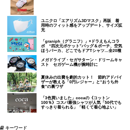
ユニクロ「エアリズム3Dマスク」再販 着
用時のフィット感をアップデート、サイズ拡
充
「graniph（グラニフ）」×ドラえもんコラ
ボ “四次元ポケット”バッグ＆ポーチ、空気
ほうパーカ、どこでもドアTシャツ…全20種
メガドライブ・セガサターン・ドリームキャ
スト セガゲーム機が腕時計に
夏休みの出費を劇的カット！ 節約アドバイ
ザーが教える「0円レジャー」と“おうち外
食”の裏ワザ
「3色買いました」cocaの《コットン
100％》コスパ最強シャツが人気「50代でも
すっきり着られる」「軽くて着心地よい」
キーワード