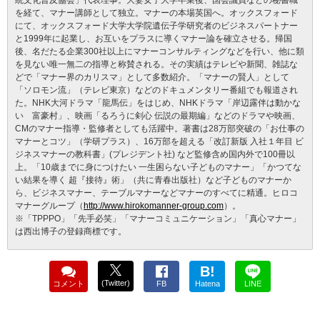
統文化普及協会」代表理事。大妻女子大学卒業後、国会議員などの秘書職
を経て、マナー講師として独立。マナーの本場英国へ。オックスフォード
にて、オックスフォード大学大学院遺伝子学研究者のビジネスパートナー
と1999年に起業し、お互いをプラスに導くマナー論を確立させる。帰国
後、名だたる企業300社以上にマナーコンサルティングなどを行い、他に類
を見ない唯一無二の指導と称賛される。その実績はテレビや新聞、雑誌な
どで「マナー界のカリスマ」として多数紹介。「マナーの賢人」として
「ソロモン流」（テレビ東京）などのドキュメンタリー番組でも報道され
た。NHK大河ドラマ「龍馬伝」をはじめ、NHKドラマ「岸辺露伴は動かな
い 富豪村」、映画「るろうに剣心 伝説の最期編」などのドラマや映画、
CMのマナー指導・監修者としても活躍中。著書は28万部突破の「お仕事の
マナーとコツ」（学研プラス）、16万部を超える「改訂新版 入社１年目 ビ
ジネスマナーの教科書」(プレジデント社) など監修含め国内外で100冊以
上。「10歳までに身につけたい 一生困らない子どものマナー」「かつてな
い結果を導く 超『接待』術」（共に青春出版社）など子どものマナーか
ら、ビジネスマナー、テーブルマナーなどマナーのすべてに精通。ヒロコ
マナーグループ（
http://www.hirokomanner-group.com
）。
※「TPPPO」「先手必笑」「マナーコミュニケーション」「真心マナー」
は西出博子の登録商標です。
B!
(Twitter)
コメント
FB
Hatena
LINE