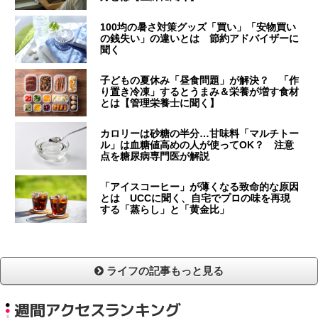
100均の暑さ対策グッズ「買い」「安物買い
の銭失い」の違いとは 節約アドバイザーに
聞く
子どもの夏休み「昼食問題」が解決？ 「作
り置き冷凍」するとうまみ＆栄養が増す食材
とは【管理栄養士に聞く】
カロリーは砂糖の半分…甘味料「マルチトー
ル」は血糖値高めの人が使ってOK？ 注意
点を糖尿病専門医が解説
「アイスコーヒー」が薄くなる致命的な原因
とは UCCに聞く、自宅でプロの味を再現
する「蒸らし」と「黄金比」
ライフの記事もっと見る
週間アクセスランキング