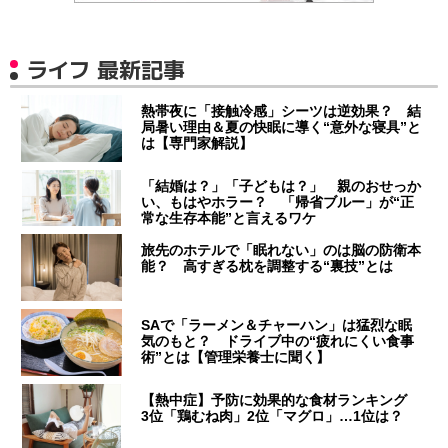
ライフ 最新記事
熱帯夜に「接触冷感」シーツは逆効果？ 結
局暑い理由＆夏の快眠に導く“意外な寝具”と
は【専門家解説】
「結婚は？」「子どもは？」 親のおせっか
い、もはやホラー？ 「帰省ブルー」が“正
常な生存本能”と言えるワケ
旅先のホテルで「眠れない」のは脳の防衛本
能？ 高すぎる枕を調整する“裏技”とは
SAで「ラーメン＆チャーハン」は猛烈な眠
気のもと？ ドライブ中の“疲れにくい食事
術”とは【管理栄養士に聞く】
【熱中症】予防に効果的な食材ランキング
3位「鶏むね肉」2位「マグロ」…1位は？