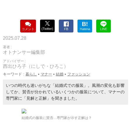
B!
(Twitter)
コメント
FB
Hatena
LINE
2025.07.28
著者 :
オトナンサー編集部
アドバイザー :
西出ひろ子（にしで・ひろこ）
キーワード :
暮らし
•
マナー
•
結婚
•
ファッション
いつの時代も迷いがちな「結婚式での服装」。風潮の変化も影響
してか、賛否が分かれているいくつかの服装について、マナーの
専門家に「見解と正解」を聞きました。
結婚式の服装に賛否…専門家が示す正解は？