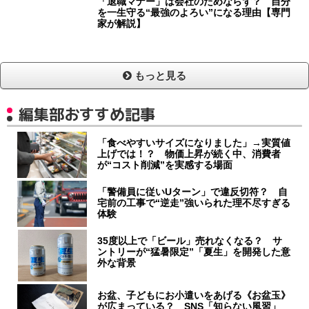
「退職マナー」は会社のためならず？ 自分
を一生守る“最強のよろい”になる理由【専門
家が解説】
もっと見る
編集部おすすめ記事
「食べやすいサイズになりました」→実質値
上げでは！？ 物価上昇が続く中、消費者
が“コスト削減”を実感する場面
「警備員に従いUターン」で違反切符？ 自
宅前の工事で“逆走”強いられた理不尽すぎる
体験
35度以上で「ビール」売れなくなる？ サ
ントリーが“猛暑限定”「夏生」を開発した意
外な背景
お盆、子どもにお小遣いをあげる《お盆玉》
が広まっている？ SNS「知らない風習」