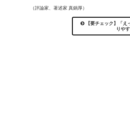
（評論家、著述家 真鍋厚）
【要チェック】「えっ
りやす