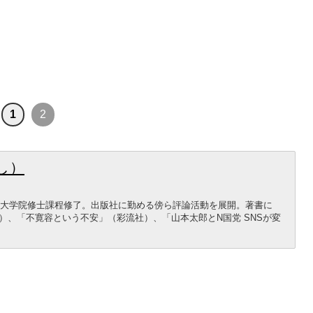
1
2
し）
大学大学院修士課程修了。出版社に勤める傍ら評論活動を展開。著書に
）、「不寛容という不安」（彩流社）、「山本太郎とN国党 SNSが変