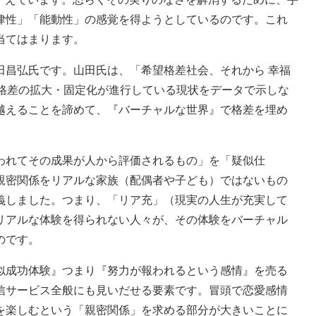
律性」「能動性」の感覚を得ようとしているのです。これ
当てはまります。
昌弘氏です。山田氏は、「希望格差社会、それから 幸福
、格差の拡大・固定化が進行している現状をデータで示しな
越えることを諦めて、『バーチャルな世界』で格差を埋め
れてその成果が人から評価されるもの」を「疑似仕
親密関係をリアルな家族（配偶者や子ども）ではないもの
義しました。つまり、「リア充」（現実の人生が充実して
リアルな体験を得られない人々が、その体験をバーチャル
のです。
成功体験』つまり『努力が報われるという感情』を売る
信サービス全般にも見いだせる要素です。冒頭で恋愛感情
を楽しむという「親密関係」を求める部分が大きいことに