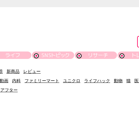
ライフ
SNSトピック
リサーチ
ト
題
新商品
レビュー
動画
内科
ファミリーマート
ユニクロ
ライフハック
動物
猫
医
ーアフター