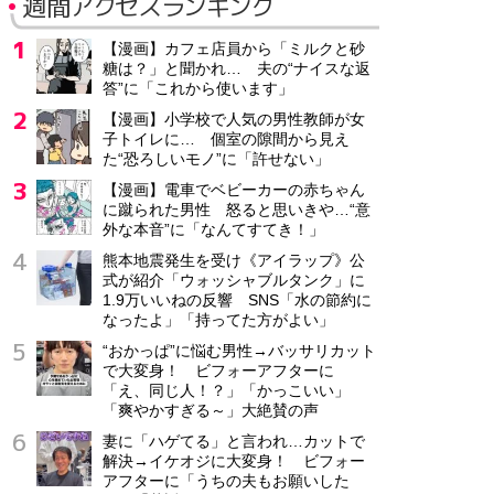
週間アクセスランキング
【漫画】カフェ店員から「ミルクと砂
糖は？」と聞かれ… 夫の“ナイスな返
答”に「これから使います」
【漫画】小学校で人気の男性教師が女
子トイレに… 個室の隙間から見え
た“恐ろしいモノ”に「許せない」
【漫画】電車でベビーカーの赤ちゃん
に蹴られた男性 怒ると思いきや…“意
外な本音”に「なんてすてき！」
熊本地震発生を受け《アイラップ》公
式が紹介「ウォッシャブルタンク」に
1.9万いいねの反響 SNS「水の節約に
なったよ」「持ってた方がよい」
“おかっぱ”に悩む男性→バッサリカット
で大変身！ ビフォーアフターに
「え、同じ人！？」「かっこいい」
「爽やかすぎる～」大絶賛の声
妻に「ハゲてる」と言われ…カットで
解決→イケオジに大変身！ ビフォー
アフターに「うちの夫もお願いした