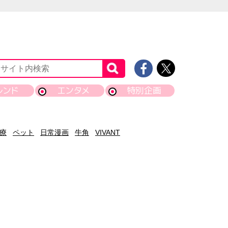
レンド
エンタメ
特別企画
療
ペット
日常漫画
牛角
VIVANT