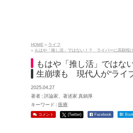
HOME
ライフ
もはや「推し活」ではない！？ ライバーに高額投げ
もはや「推し活」ではな
生崩壊も 現代人が“ライ
2025.04.27
著者 :
評論家、著述家 真鍋厚
キーワード :
医療
コメント
(Twitter)
Facebook
B!
Boo