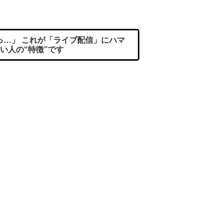
…」 これが「ライブ配信」にハマ
い人の“特徴”です