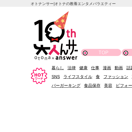
オトナンサー|オトナの教養エンタメバラエティー
TOP
暮らし
法律
健康
仕事
漫画
動画
話
SNS
ライフスタイル
食
ファッション
バーガーキング
食品保存
美容
ビフォ