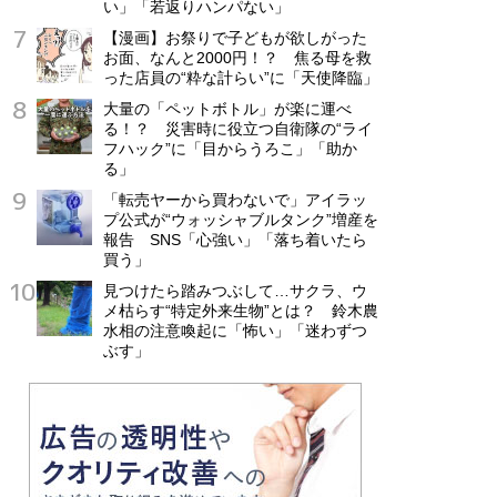
い」「若返りハンパない」
【漫画】お祭りで子どもが欲しがった
お面、なんと2000円！？ 焦る母を救
った店員の“粋な計らい”に「天使降臨」
大量の「ペットボトル」が楽に運べ
る！？ 災害時に役立つ自衛隊の“ライ
フハック”に「目からうろこ」「助か
る」
「転売ヤーから買わないで」アイラッ
プ公式が“ウォッシャブルタンク”増産を
報告 SNS「心強い」「落ち着いたら
買う」
見つけたら踏みつぶして…サクラ、ウ
メ枯らす“特定外来生物”とは？ 鈴木農
水相の注意喚起に「怖い」「迷わずつ
ぶす」