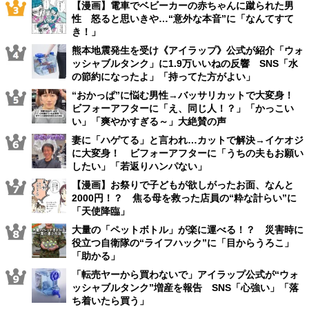
【漫画】電車でベビーカーの赤ちゃんに蹴られた男
性 怒ると思いきや…“意外な本音”に「なんてすて
き！」
熊本地震発生を受け《アイラップ》公式が紹介「ウォ
ッシャブルタンク」に1.9万いいねの反響 SNS「水
の節約になったよ」「持ってた方がよい」
“おかっぱ”に悩む男性→バッサリカットで大変身！
ビフォーアフターに「え、同じ人！？」「かっこい
い」「爽やかすぎる～」大絶賛の声
妻に「ハゲてる」と言われ…カットで解決→イケオジ
に大変身！ ビフォーアフターに「うちの夫もお願い
したい」「若返りハンパない」
【漫画】お祭りで子どもが欲しがったお面、なんと
2000円！？ 焦る母を救った店員の“粋な計らい”に
「天使降臨」
大量の「ペットボトル」が楽に運べる！？ 災害時に
役立つ自衛隊の“ライフハック”に「目からうろこ」
「助かる」
「転売ヤーから買わないで」アイラップ公式が“ウォ
ッシャブルタンク”増産を報告 SNS「心強い」「落
ち着いたら買う」