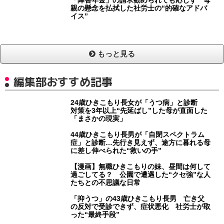
「障害年金」の請求勧められても応じず 母
親の懸念を払拭した社労士の“的確なアドバ
イス”
もっと見る
編集部おすすめ記事
24歳ひきこもり長女が「うつ病」と診断
対策を3年以上“先延ばし”した母が直面した
「まさかの現実」
44歳ひきこもり長男が「自閉スペクトラム
症」と診断…先行き見えず、途方に暮れる母
に差し伸べられた“救いの手”
【漫画】無職ひきこもりの妹、昼間は何して
過ごしてる？ 公園で遭遇した“クセ強”な人
たちとの不思議な日常
「抑うつ」の43歳ひきこもり長男 亡き父
の反対で受診できず、症状悪化 社労士が取
った“最終手段”