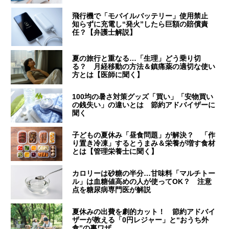
飛行機で「モバイルバッテリー」使用禁止
知らずに充電し“発火”したら巨額の賠償責
任？【弁護士解説】
夏の旅行と重なる…「生理」どう乗り切
る？ 月経移動の方法＆鎮痛薬の適切な使い
方とは【医師に聞く】
100均の暑さ対策グッズ「買い」「安物買い
の銭失い」の違いとは 節約アドバイザーに
聞く
子どもの夏休み「昼食問題」が解決？ 「作
り置き冷凍」するとうまみ＆栄養が増す食材
とは【管理栄養士に聞く】
カロリーは砂糖の半分…甘味料「マルチトー
ル」は血糖値高めの人が使ってOK？ 注意
点を糖尿病専門医が解説
夏休みの出費を劇的カット！ 節約アドバイ
ザーが教える「0円レジャー」と“おうち外
食”の裏ワザ