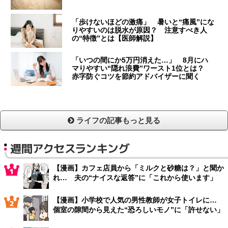
「歩けないほどの激痛」 暑いと“痛風”にな
りやすいのは脱水が原因？ 注意すべき人
の“特徴”とは【医師解説】
「いつの間にか5万円消えた…」 8月にハ
マりやすい“隠れ浪費”ワースト1位とは？
赤字防ぐコツを節約アドバイザーに聞く
ライフの記事もっと見る
週間アクセスランキング
【漫画】カフェ店員から「ミルクと砂糖は？」と聞か
れ… 夫の“ナイスな返答”に「これから使います」
【漫画】小学校で人気の男性教師が女子トイレに…
個室の隙間から見えた“恐ろしいモノ”に「許せない」