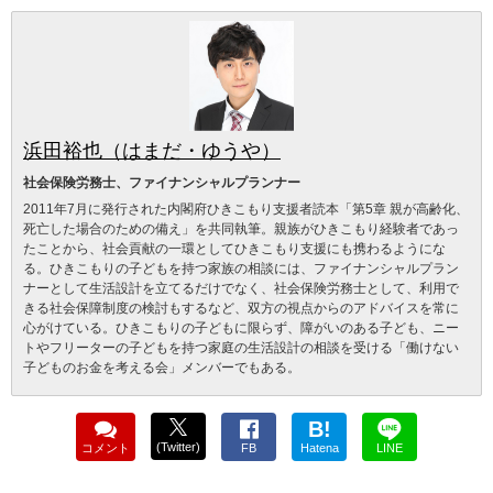
浜田裕也（はまだ・ゆうや）
社会保険労務士、ファイナンシャルプランナー
2011年7月に発行された内閣府ひきこもり支援者読本「第5章 親が高齢化、
死亡した場合のための備え」を共同執筆。親族がひきこもり経験者であっ
たことから、社会貢献の一環としてひきこもり支援にも携わるようにな
る。ひきこもりの子どもを持つ家族の相談には、ファイナンシャルプラン
ナーとして生活設計を立てるだけでなく、社会保険労務士として、利用で
きる社会保障制度の検討もするなど、双方の視点からのアドバイスを常に
心がけている。ひきこもりの子どもに限らず、障がいのある子ども、ニー
トやフリーターの子どもを持つ家庭の生活設計の相談を受ける「働けない
子どものお金を考える会」メンバーでもある。
B!
(Twitter)
コメント
FB
Hatena
LINE