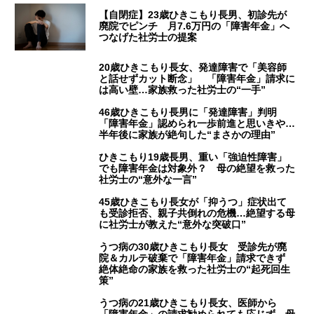
【自閉症】23歳ひきこもり長男、初診先が
廃院でピンチ 月7.6万円の「障害年金」へ
つなげた社労士の提案
20歳ひきこもり長女、発達障害で「美容師
と話せずカット断念」 「障害年金」請求に
は高い壁…家族救った社労士の“一手”
46歳ひきこもり長男に「発達障害」判明
「障害年金」認められ一歩前進と思いきや…
半年後に家族が絶句した“まさかの理由”
ひきこもり19歳長男、重い「強迫性障害」
でも障害年金は対象外？ 母の絶望を救った
社労士の“意外な一言”
45歳ひきこもり長女が「抑うつ」症状出て
も受診拒否、親子共倒れの危機…絶望する母
に社労士が教えた“意外な突破口”
うつ病の30歳ひきこもり長女 受診先が廃
院＆カルテ破棄で「障害年金」請求できず
絶体絶命の家族を救った社労士の“起死回生
策”
うつ病の21歳ひきこもり長女、医師から