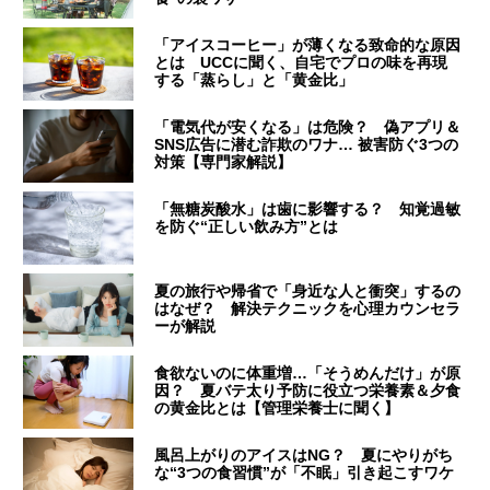
「アイスコーヒー」が薄くなる致命的な原因
とは UCCに聞く、自宅でプロの味を再現
する「蒸らし」と「黄金比」
「電気代が安くなる」は危険？ 偽アプリ＆
SNS広告に潜む詐欺のワナ… 被害防ぐ3つの
対策【専門家解説】
「無糖炭酸水」は歯に影響する？ 知覚過敏
を防ぐ“正しい飲み方”とは
夏の旅行や帰省で「身近な人と衝突」するの
はなぜ？ 解決テクニックを心理カウンセラ
ーが解説
食欲ないのに体重増…「そうめんだけ」が原
因？ 夏バテ太り予防に役立つ栄養素＆夕食
の黄金比とは【管理栄養士に聞く】
風呂上がりのアイスはNG？ 夏にやりがち
な“3つの食習慣”が「不眠」引き起こすワケ