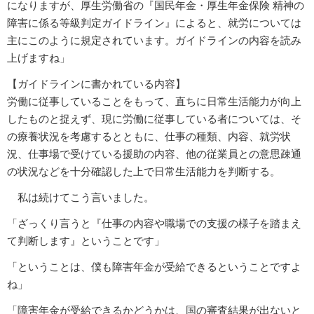
になりますが、厚生労働省の『国民年金・厚生年金保険 精神の
障害に係る等級判定ガイドライン』によると、就労については
主にこのように規定されています。ガイドラインの内容を読み
上げますね」
【ガイドラインに書かれている内容】
労働に従事していることをもって、直ちに日常生活能力が向上
したものと捉えず、現に労働に従事している者については、そ
の療養状況を考慮するとともに、仕事の種類、内容、就労状
況、仕事場で受けている援助の内容、他の従業員との意思疎通
の状況などを十分確認した上で日常生活能力を判断する。
私は続けてこう言いました。
「ざっくり言うと『仕事の内容や職場での支援の様子を踏まえ
て判断します』ということです」
「ということは、僕も障害年金が受給できるということですよ
ね」
「障害年金が受給できるかどうかは、国の審査結果が出ないと