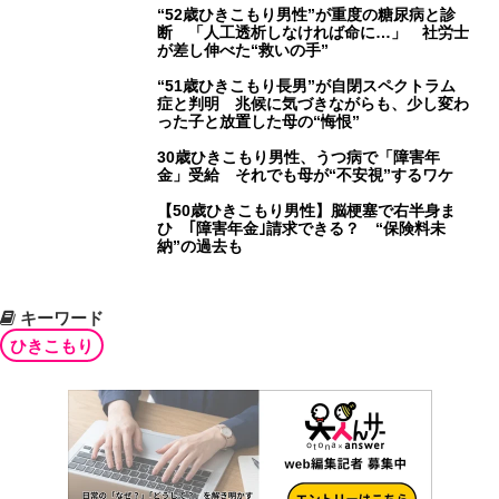
“52歳ひきこもり男性”が重度の糖尿病と診
断 「人工透析しなければ命に…」 社労士
が差し伸べた“救いの手”
“51歳ひきこもり長男”が自閉スペクトラム
症と判明 兆候に気づきながらも、少し変わ
った子と放置した母の“悔恨”
30歳ひきこもり男性、うつ病で「障害年
金」受給 それでも母が“不安視”するワケ
【50歳ひきこもり男性】脳梗塞で右半身ま
ひ ｢障害年金｣請求できる？ “保険料未
納”の過去も
キーワード
ひきこもり