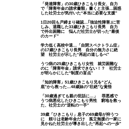
「発達障害」の30歳ひきこもり長女、自力
で「障害年金の請求書類」書くと主張…困惑
した社労士が気付いた“本当に必要な支援”
1日20回も戸締まり確認…｢強迫性障害｣に苦
しみ、退職した33歳ひきこもり長男 自力
で外出困難に 悩んだ社労士が切った“最後
のカード”
学力低く高校中退…「自閉スペクトラム症」
の17歳ひきこもり長男 自分の無力さに絶
望 社労士が示した“再起の道しるべ”
うつ病の25歳ひきこもり女性 就労困難な
のに「障害年金」請求できない！？ 社労士
が明らかにした“制度の盲点”
「知的障害」51歳ひきこもり兄を“どん
底”から救った…48歳妹の“壮絶”な覚悟
「30歳過ぎても親の世話に…」 罪悪感で
うつ病悪化したひきこもり男性 窮地を救っ
た、社労士の“逆転の一手”
39歳「ひきこもり」息子の69歳母が抑うつ
に 頼りは老齢年金だけ 孤立無援の一家に
見かねた社労士が導き出した“再起への一歩”