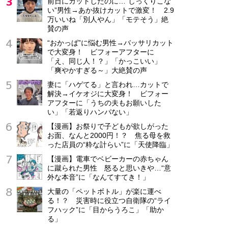
前日にカットしたのに…“しっくりこな
い”男性→あか抜けカットで激変！ 2.9
万いいね「別人やん」「モテそう」絶
賛の声
“おかっぱ”に悩む男性→バッサリカット
で大変身！ ビフォーアフターに
「え、同じ人！？」「かっこいい」
「爽やかすぎる～」大絶賛の声
妻に「ハゲてる」と言われ…カットで
解決→イケオジに大変身！ ビフォー
アフターに「うちの夫もお願いした
い」「若返りハンパない」
【漫画】お祭りで子どもが欲しがった
お面、なんと2000円！？ 焦る母を救
った店員の“粋な計らい”に「天使降臨」
【漫画】電車でベビーカーの赤ちゃん
に蹴られた男性 怒ると思いきや…“意
外な本音”に「なんてすてき！」
大量の「ペットボトル」が楽に運べ
る！？ 災害時に役立つ自衛隊の“ライ
フハック”に「目からうろこ」「助か
る」