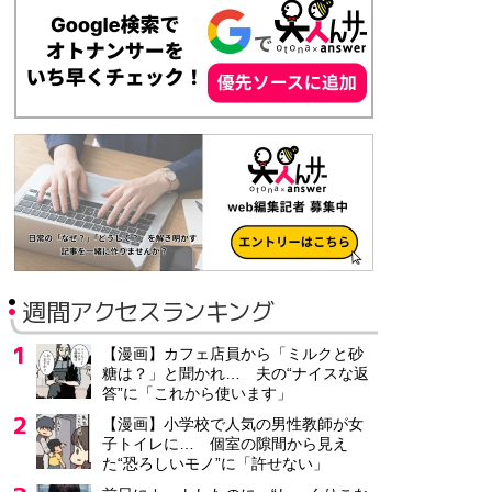
週間アクセスランキング
【漫画】カフェ店員から「ミルクと砂
糖は？」と聞かれ… 夫の“ナイスな返
答”に「これから使います」
【漫画】小学校で人気の男性教師が女
子トイレに… 個室の隙間から見え
た“恐ろしいモノ”に「許せない」