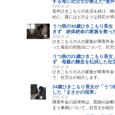
する母に社労士が教えた“意外
2026.02.10
長年ひきこもりの生活を続け、精
めに、親にはどのような対応が求
うつ病の30歳ひきこもり長
きず 絶体絶命の家族を救った
2026.01.13
ひきこもりの人の家族が障害年金
った場合の対処法について、社労
うつ病の21歳ひきこもり長
ず 母親の懸念を払拭した社労
2025.12.16
ひきこもりの人の家族が障害年金
て、社労士が紹介します。
24歳ひきこもり長女が「うつ
した「まさかの現実」
2025.11.11
障害年金の請求時は、医師の診断
まう事例について、社労士が紹介