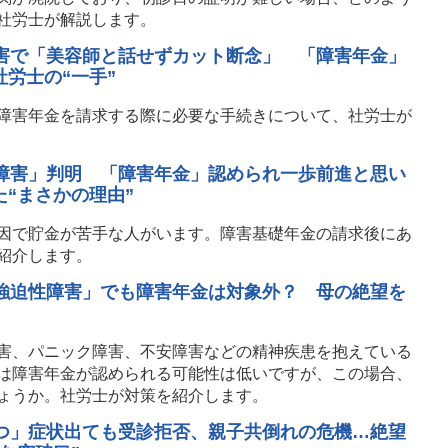
社労士が解説します。
障害で「美容師と話せずカット断念」 「障害年金」
労士の“一手”
障害年金を請求する際に必要な手続きについて、社労士が
達障害」判明 「障害年金」認められ一歩前進と思い
“まさかの理由”
因で貯金が苦手な人がいます。障害基礎年金の請求後にあ
紹介します。
「強迫性障害」でも障害年金は対象外？ 母の絶望を
害、パニック障害、不安障害などの精神疾患を抱えている
は障害年金が認められる可能性は低いですが、この場合、
ょうか。社労士が対策を紹介します。
うつ」症状出ても受診拒否、親子共倒れの危機…絶望