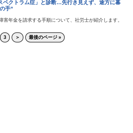
閉スペクトラム症」と診断…先行き見えず、途方に暮
の手”
障害年金を請求する手順について、社労士が紹介します。
3
＞
最後のページ »