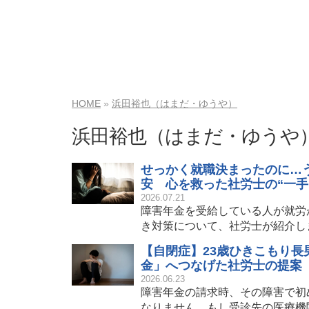
HOME
浜田裕也（はまだ・ゆうや）
浜田裕也（はまだ・ゆうや
せっかく就職決まったのに…う
安 心を救った社労士の“一手
2026.07.21
障害年金を受給している人が就労
き対策について、社労士が紹介し
【自閉症】23歳ひきこもり長
金」へつなげた社労士の提案
2026.06.23
障害年金の請求時、その障害で初
なりません。もし受診先の医療機