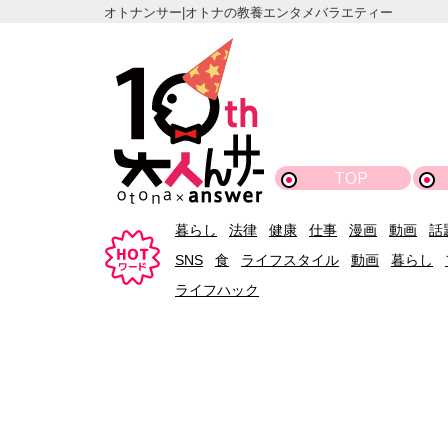
オトナンサー|オトナの教養エンタメバラエティー
TOP
暮らし
法律
健康
仕事
漫画
動画
話
SNS
食
ライフスタイル
動画
暮らし
ライフハック