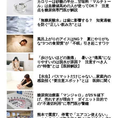
カロリーは砂糖の半分…甘味料「マルチトー
ル」は血糖値高めの人が使ってOK？ 注意
点を糖尿病専門医が解説
「無糖炭酸水」は歯に影響する？ 知覚過敏
を防ぐ“正しい飲み方”とは
風呂上がりのアイスはNG？ 夏にやりがち
な“3つの食習慣”が「不眠」引き起こすワケ
「歩けないほどの激痛」 暑いと“痛風”にな
りやすいのは脱水が原因？ 注意すべき人
の“特徴”とは【医師解説】
【水虫】バスマットだけじゃない…家庭内の
感染招く“要注意スポット”とは 医師に聞く
糖尿病治療薬「マンジャロ」が25％値下
げ、売れすぎが理由？ ダイエット目的で
の“不適切利用”に専門医が警鐘
熊本で震度7、停電で「エアコン使えない」