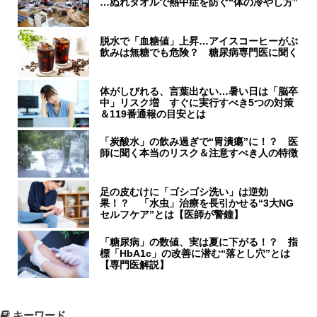
…ぬれタオルで熱中症を防ぐ“体の冷やし方”
脱水で「血糖値」上昇…アイスコーヒーがぶ
飲みは無糖でも危険？ 糖尿病専門医に聞く
体がしびれる、言葉出ない…暑い日は「脳卒
中」リスク増 すぐに実行すべき5つの対策
＆119番通報の目安とは
「炭酸水」の飲み過ぎで“胃潰瘍”に！？ 医
師に聞く本当のリスク＆注意すべき人の特徴
足の皮むけに「ゴシゴシ洗い」は逆効
果！？ 「水虫」治療を長引かせる“3大NG
セルフケア”とは【医師が警鐘】
「糖尿病」の数値、実は夏に下がる！？ 指
標「HbA1c」の改善に潜む“落とし穴”とは
【専門医解説】
キーワード