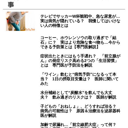
事
テレビでサッカーW杯観戦中、急な尿意が…
実は病気が隠れている？ 我慢してはいけな
い人の特徴とは
コーヒー、ホウレンソウの取り過ぎで「結
石」に？ 実はより危険な食べ物も…今から
できる予防策とは【専門医解説】
症状出たときにはもう手遅れ？ 「前立腺が
ん」の発症リスク高める2つの「生活習慣」
とは 専門医が予防法を解説
「ワイン」飲むと“病気予防”になるって本
当？ 1日の摂取目安量は？ 医師に聞いて
みた
水分補給として“炭酸水”を飲んでも大丈
夫？ 飲み過ぎのリスクは？ 医師が解説
子どもの「おねしょ」、どうすれば治る？
病気の可能性は？ 原因＆治療法を泌尿器科
医が解説
加齢で尿漏れ…「前立線肥大症」って何？