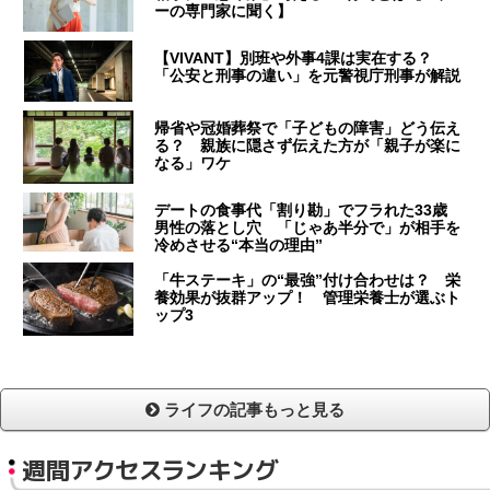
ーの専門家に聞く】
【VIVANT】別班や外事4課は実在する？
「公安と刑事の違い」を元警視庁刑事が解説
帰省や冠婚葬祭で「子どもの障害」どう伝え
る？ 親族に隠さず伝えた方が「親子が楽に
なる」ワケ
デートの食事代「割り勘」でフラれた33歳
男性の落とし穴 「じゃあ半分で」が相手を
冷めさせる“本当の理由”
「牛ステーキ」の“最強”付け合わせは？ 栄
養効果が抜群アップ！ 管理栄養士が選ぶト
ップ3
ライフの記事もっと見る
週間アクセスランキング