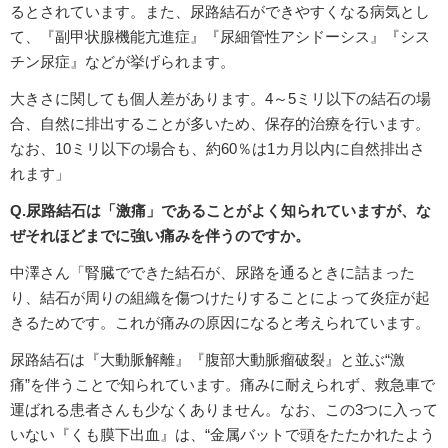
るとされています。また、尿路結石ができやすくなる病気とし
て、『副甲状腺機能亢進症』『尿細管性アシドーシス』『シス
チン尿症』などが挙げられます。
大きさに関しても個人差があります。4～5ミリ以下の結石の場
合、自然に排出することが多いため、保存的治療を行います。
なお、10ミリ以下の場合も、約60％は1カ月以内に自然排出さ
れます」
Q.尿路結石は「激痛」であることがよく知られていますが、な
ぜそれほどまでに強い痛みを伴うのですか。
中澤さん「腎臓でできた結石が、尿路を通るときに詰まった
り、結石が周りの組織を傷つけたりすることによって炎症が起
きるためです。これが痛みの原因になると考えられています。
尿路結石は『大動脈解離』『腹部大動脈瘤破裂』と並ぶ“激
痛”を伴うことで知られています。痛みに耐えられず、救急車で
運ばれる患者さんも少なくありません。なお、この3つに入って
いない『くも膜下出血』は、“金属バットで頭をたたかれたよう