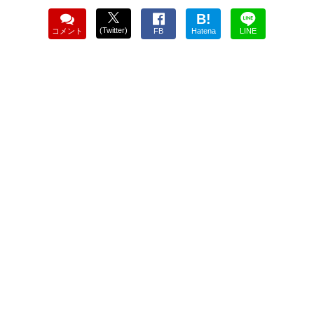
B!
(Twitter)
コメント
FB
Hatena
LINE