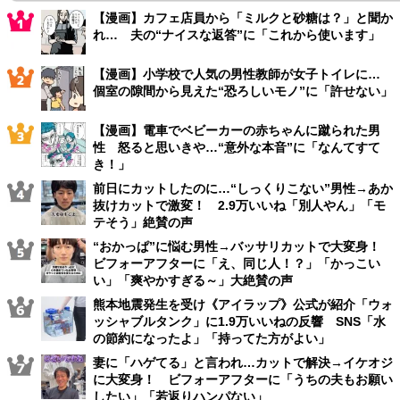
【漫画】カフェ店員から「ミルクと砂糖は？」と聞か
れ… 夫の“ナイスな返答”に「これから使います」
【漫画】小学校で人気の男性教師が女子トイレに…
個室の隙間から見えた“恐ろしいモノ”に「許せない」
【漫画】電車でベビーカーの赤ちゃんに蹴られた男
性 怒ると思いきや…“意外な本音”に「なんてすて
き！」
前日にカットしたのに…“しっくりこない”男性→あか
抜けカットで激変！ 2.9万いいね「別人やん」「モ
テそう」絶賛の声
“おかっぱ”に悩む男性→バッサリカットで大変身！
ビフォーアフターに「え、同じ人！？」「かっこい
い」「爽やかすぎる～」大絶賛の声
熊本地震発生を受け《アイラップ》公式が紹介「ウォ
ッシャブルタンク」に1.9万いいねの反響 SNS「水
の節約になったよ」「持ってた方がよい」
妻に「ハゲてる」と言われ…カットで解決→イケオジ
に大変身！ ビフォーアフターに「うちの夫もお願い
したい」「若返りハンパない」