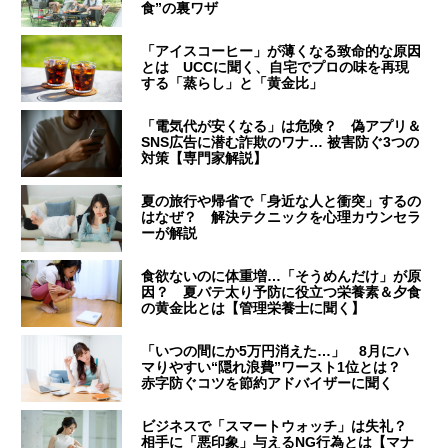
食”の裏ワザ
「アイスコーヒー」が薄くなる致命的な原因
とは UCCに聞く、自宅でプロの味を再現
する「蒸らし」と「黄金比」
「電気代が安くなる」は危険？ 偽アプリ＆
SNS広告に潜む詐欺のワナ… 被害防ぐ3つの
対策【専門家解説】
夏の旅行や帰省で「身近な人と衝突」するの
はなぜ？ 解決テクニックを心理カウンセラ
ーが解説
食欲ないのに体重増…「そうめんだけ」が原
因？ 夏バテ太り予防に役立つ栄養素＆夕食
の黄金比とは【管理栄養士に聞く】
「いつの間にか5万円消えた…」 8月にハ
マりやすい“隠れ浪費”ワースト1位とは？
赤字防ぐコツを節約アドバイザーに聞く
ビジネスで「スマートウォッチ」は失礼？
相手に「悪印象」与えるNG行為とは【マナ