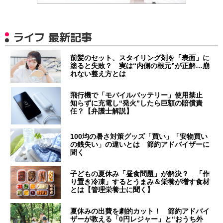
ライフ 最新記事
前髪のセット、スタイリング剤を「表面」に
塗ると失敗？ 実は“内側の根元”が正解…崩
れない整え方とは
飛行機で「モバイルバッテリー」使用禁止
知らずに充電し“発火”したら巨額の賠償責
任？【弁護士解説】
100均の暑さ対策グッズ「買い」「安物買い
の銭失い」の違いとは 節約アドバイザーに
聞く
子どもの夏休み「昼食問題」が解決？ 「作
り置き冷凍」するとうまみ＆栄養が増す食材
とは【管理栄養士に聞く】
夏休みの出費を劇的カット！ 節約アドバイ
ザーが教える「0円レジャー」と“おうち外