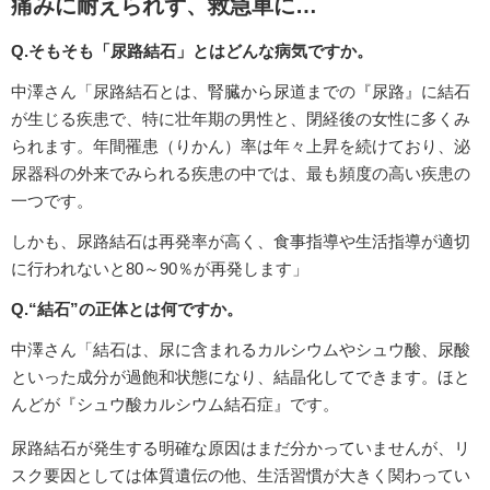
痛みに耐えられず、救急車に…
Q.そもそも「尿路結石」とはどんな病気ですか。
中澤さん「尿路結石とは、腎臓から尿道までの『尿路』に結石
が生じる疾患で、特に壮年期の男性と、閉経後の女性に多くみ
られます。年間罹患（りかん）率は年々上昇を続けており、泌
尿器科の外来でみられる疾患の中では、最も頻度の高い疾患の
一つです。
しかも、尿路結石は再発率が高く、食事指導や生活指導が適切
に行われないと80～90％が再発します」
Q.“結石”の正体とは何ですか。
中澤さん「結石は、尿に含まれるカルシウムやシュウ酸、尿酸
といった成分が過飽和状態になり、結晶化してできます。ほと
んどが『シュウ酸カルシウム結石症』です。
尿路結石が発生する明確な原因はまだ分かっていませんが、リ
スク要因としては体質遺伝の他、生活習慣が大きく関わってい