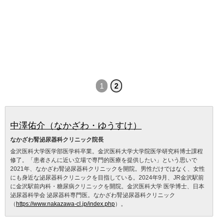
1
2
中澤佑介（なかざわ・ゆうすけ）
なかざわ腎泌尿器科クリニック院長
金沢医科大学医学部医学科卒業。金沢医科大学大学院医学研究科博士課程
修了。「患者さんに近い立場で専門的医療を提供したい」という思いで
2021年、なかざわ腎泌尿器科クリニックを開院。男性だけではなく、女性
にも身近な泌尿器科クリニックを目指している。2024年9月、JR金沢駅前
に金沢駅前内科・糖尿病クリニックを開院。金沢医科大学 医学博士、日本
泌尿器科学会 泌尿器科専門医。なかざわ腎泌尿器科クリニック
（
https://www.nakazawa-cl.jp/index.php
）。