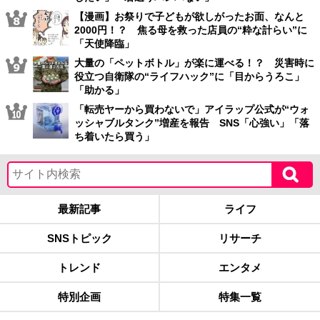
【漫画】お祭りで子どもが欲しがったお面、なんと
2000円！？ 焦る母を救った店員の“粋な計らい”に
「天使降臨」
大量の「ペットボトル」が楽に運べる！？ 災害時に
役立つ自衛隊の“ライフハック”に「目からうろこ」
「助かる」
「転売ヤーから買わないで」アイラップ公式が“ウォ
ッシャブルタンク”増産を報告 SNS「心強い」「落
ち着いたら買う」
最新記事
ライフ
SNSトピック
リサーチ
トレンド
エンタメ
特別企画
特集一覧