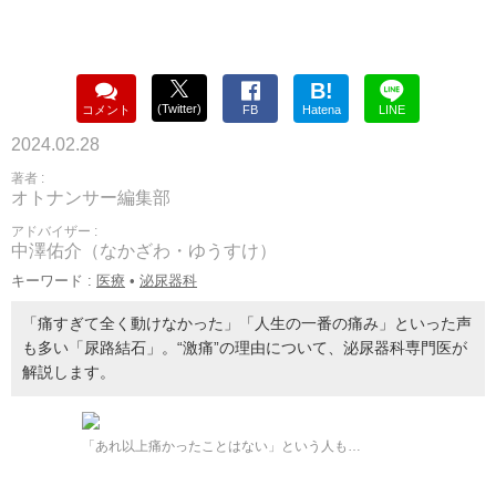
B!
(Twitter)
コメント
FB
Hatena
LINE
2024.02.28
著者 :
オトナンサー編集部
アドバイザー :
中澤佑介（なかざわ・ゆうすけ）
キーワード :
医療
•
泌尿器科
「痛すぎて全く動けなかった」「人生の一番の痛み」といった声
も多い「尿路結石」。“激痛”の理由について、泌尿器科専門医が
解説します。
「あれ以上痛かったことはない」という人も…