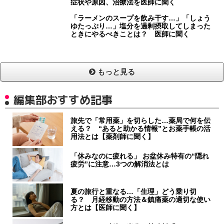
症状や原因、治療法を医師に聞く
「ラーメンのスープを飲み干す…」「しょう
ゆたっぷり…」塩分を過剰摂取してしまった
ときにやるべきことは？ 医師に聞く
もっと見る
編集部おすすめ記事
旅先で「常用薬」を切らした…薬局で何を伝
える？ “あると助かる情報”とお薬手帳の活
用法とは【薬剤師に聞く】
「休みなのに疲れる」 お盆休み特有の“隠れ
疲労”に注意…3つの解消法とは
夏の旅行と重なる…「生理」どう乗り切
る？ 月経移動の方法＆鎮痛薬の適切な使い
方とは【医師に聞く】