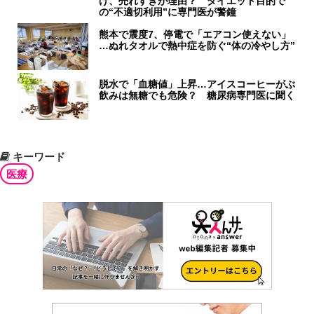
げ、売れすぎが理由？ ダイエット目的で
の“不適切利用”に専門医が警鐘
熊本で震度7、停電で「エアコン使えない」
…ぬれタオルで熱中症を防ぐ“体の冷やし方”
脱水で「血糖値」上昇…アイスコーヒーがぶ
飲みは無糖でも危険？ 糖尿病専門医に聞く
キーワード
医療