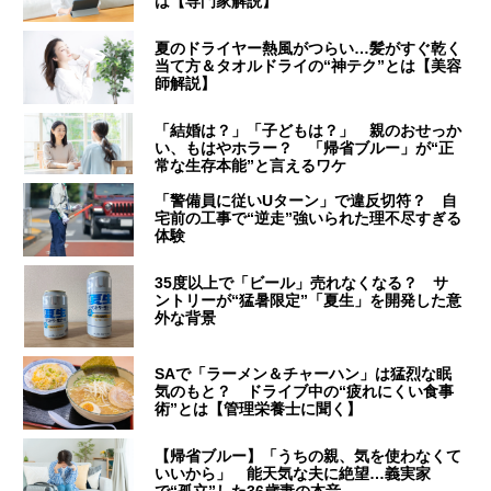
は【専門家解説】
夏のドライヤー熱風がつらい…髪がすぐ乾く
当て方＆タオルドライの“神テク”とは【美容
師解説】
「結婚は？」「子どもは？」 親のおせっか
い、もはやホラー？ 「帰省ブルー」が“正
常な生存本能”と言えるワケ
「警備員に従いUターン」で違反切符？ 自
宅前の工事で“逆走”強いられた理不尽すぎる
体験
35度以上で「ビール」売れなくなる？ サ
ントリーが“猛暑限定”「夏生」を開発した意
外な背景
SAで「ラーメン＆チャーハン」は猛烈な眠
気のもと？ ドライブ中の“疲れにくい食事
術”とは【管理栄養士に聞く】
【帰省ブルー】「うちの親、気を使わなくて
いいから」 能天気な夫に絶望…義実家