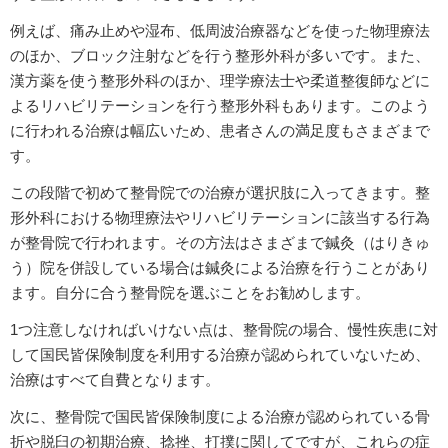
例えば、痛み止めや湿布、低周波治療器などを使った物理療法
のほか、ブロック注射などを行う整形外科が多いです。また、
漢方薬を使う整形外科のほか、理学療法士や柔道整復師などに
よるリハビリテーションを行う整形外科もあります。このよう
に行われる治療は幅広いため、患者さんの満足度もさまざまで
す。
この段階で初めて整骨院での治療が選択肢に入ってきます。整
形外科における物理療法やリハビリテーションに該当する行為
が整骨院で行われます。その方法はさまざまで鍼灸（はりきゅ
う）院を併設している場合は鍼灸による治療を行うことがあり
ます。自分に合う整骨院を選ぶことをお勧めします。
1つ注意しなければいけない点は、整骨院の場合、慢性疾患に対
して国民皆保険制度を利用する治療が認められていないため、
治療はすべて自費となります。
次に、整骨院で国民皆保険制度による治療が認められている骨
折や脱臼の初期治療、捻挫、打撲に関してですが、これらの症