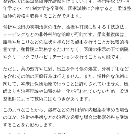
整骨院では柔道整復師が診療を行っています。専門学校で3～4
年学ぶか、4年制大学を卒業後、国家試験に合格すると、柔道整
復師の資格を取得することができます。
骨折や脱臼の初期治療のほか、捻挫や打撲に対する手技療法、
テーピングなどの非外科的な治療が可能です。柔道整復師は、
腰痛や肩こりなどの症状を和らげる施術を行うことが比較的得
意です。整骨院に勤務するだけでなく、医師の指示の下で病院
やクリニックでリハビリテーションを行うことも可能です。
ただし、薬の処方や注射、出血を伴う傷の処置、外科手術など
を含むその他の医療行為は行えません。また、慢性的な施術に
関して、本来は保険治療で行うことは許可されていません。医
師よりも治療理論や知識の統一化が行われていないため、柔道
整復師によって技術にばらつきがあります。
このようなことから、湿布などの外用剤や内服薬を求める場合
のほか、注射や手術などの治療が必要な場合は整形外科を受診
することをお勧めします」