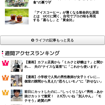
食”の裏ワザ
「アイスコーヒー」が薄くなる致命的な原因
とは UCCに聞く、自宅でプロの味を再現
する「蒸らし」と「黄金比」
ライフの記事もっと見る
週間アクセスランキング
【漫画】カフェ店員から「ミルクと砂糖は？」と聞か
れ… 夫の“ナイスな返答”に「これから使います」
【漫画】小学校で人気の男性教師が女子トイレに…
個室の隙間から見えた“恐ろしいモノ”に「許せない」
前日にカットしたのに…“しっくりこない”男性→あか
抜けカットで激変！ 2.9万いいね「別人やん」「モ
テそう」絶賛の声