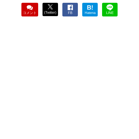
B!
(Twitter)
コメント
FB
Hatena
LINE