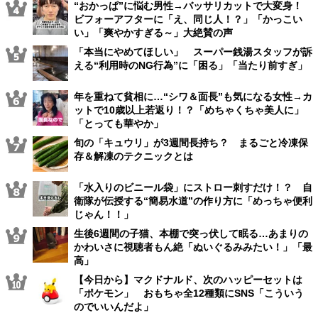
“おかっぱ”に悩む男性→バッサリカットで大変身！
ビフォーアフターに「え、同じ人！？」「かっこい
い」「爽やかすぎる～」大絶賛の声
「本当にやめてほしい」 スーパー銭湯スタッフが訴
える“利用時のNG行為”に「困る」「当たり前すぎ」
年を重ねて貧相に…“シワ＆面長”も気になる女性→カ
ットで10歳以上若返り！？「めちゃくちゃ美人に」
「とっても華やか」
旬の「キュウリ」が3週間長持ち？ まるごと冷凍保
存＆解凍のテクニックとは
「水入りのビニール袋」にストロー刺すだけ！？ 自
衛隊が伝授する“簡易水道”の作り方に「めっちゃ便利
じゃん！！」
生後6週間の子猫、本棚で突っ伏して眠る…あまりの
かわいさに視聴者もん絶「ぬいぐるみみたい！」「最
高」
【今日から】マクドナルド、次のハッピーセットは
「ポケモン」 おもちゃ全12種類にSNS「こういう
のでいいんだよ」