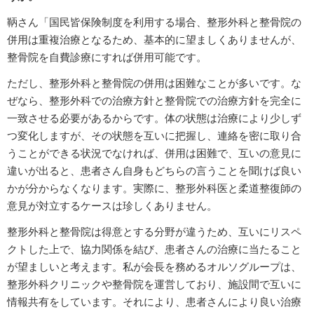
鞆さん「国民皆保険制度を利用する場合、整形外科と整骨院の
併用は重複治療となるため、基本的に望ましくありませんが、
整骨院を自費診療にすれば併用可能です。
ただし、整形外科と整骨院の併用は困難なことが多いです。な
ぜなら、整形外科での治療方針と整骨院での治療方針を完全に
一致させる必要があるからです。体の状態は治療により少しず
つ変化しますが、その状態を互いに把握し、連絡を密に取り合
うことができる状況でなければ、併用は困難で、互いの意見に
違いが出ると、患者さん自身もどちらの言うことを聞けば良い
かが分からなくなります。実際に、整形外科医と柔道整復師の
意見が対立するケースは珍しくありません。
整形外科と整骨院は得意とする分野が違うため、互いにリスペ
クトした上で、協力関係を結び、患者さんの治療に当たること
が望ましいと考えます。私が会長を務めるオルソグループは、
整形外科クリニックや整骨院を運営しており、施設間で互いに
情報共有をしています。それにより、患者さんにより良い治療