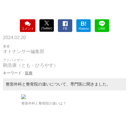
B!
(Twitter)
コメント
FB
Hatena
LINE
2024.02.20
著者 :
オトナンサー編集部
アドバイザー :
鞆浩康（とも・ひろやす）
キーワード :
医療
整形外科と整骨院の違いについて、専門医に聞きました。
整形外科と整骨院の違いは？