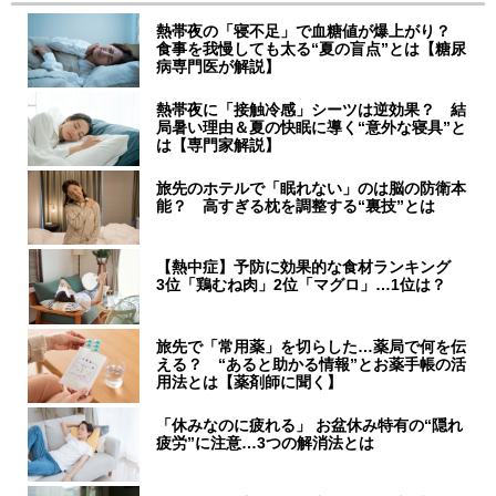
熱帯夜の「寝不足」で血糖値が爆上がり？
食事を我慢しても太る“夏の盲点”とは【糖尿
病専門医が解説】
熱帯夜に「接触冷感」シーツは逆効果？ 結
局暑い理由＆夏の快眠に導く“意外な寝具”と
は【専門家解説】
旅先のホテルで「眠れない」のは脳の防衛本
能？ 高すぎる枕を調整する“裏技”とは
【熱中症】予防に効果的な食材ランキング
3位「鶏むね肉」2位「マグロ」…1位は？
旅先で「常用薬」を切らした…薬局で何を伝
える？ “あると助かる情報”とお薬手帳の活
用法とは【薬剤師に聞く】
「休みなのに疲れる」 お盆休み特有の“隠れ
疲労”に注意…3つの解消法とは