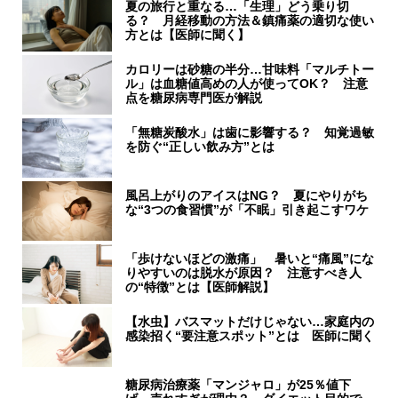
夏の旅行と重なる…「生理」どう乗り切
る？ 月経移動の方法＆鎮痛薬の適切な使い
方とは【医師に聞く】
カロリーは砂糖の半分…甘味料「マルチトー
ル」は血糖値高めの人が使ってOK？ 注意
点を糖尿病専門医が解説
「無糖炭酸水」は歯に影響する？ 知覚過敏
を防ぐ“正しい飲み方”とは
風呂上がりのアイスはNG？ 夏にやりがち
な“3つの食習慣”が「不眠」引き起こすワケ
「歩けないほどの激痛」 暑いと“痛風”にな
りやすいのは脱水が原因？ 注意すべき人
の“特徴”とは【医師解説】
【水虫】バスマットだけじゃない…家庭内の
感染招く“要注意スポット”とは 医師に聞く
糖尿病治療薬「マンジャロ」が25％値下