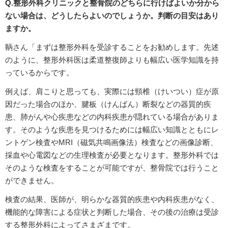
Q.整形外科クリニックと整骨院のどちらに行けばよいか分から
ない場合は、どうしたらよいのでしょうか。判断の目安はあり
ますか。
鞆さん「まずは整形外科を受診することをお勧めします。先述
のように、整形外科医は柔道整復師よりも幅広い医学知識を持
っているからです。
例えば、肩こりと思っても、実際には頸椎（けいつい）症が原
因だった場合のほか、腱板（けんばん）断裂などの器質的疾
患、肺がんや心疾患などの内科疾患が隠れている場合がありま
す。そのような疾患を見つけるためには幅広い知識とともにレ
ントゲン検査やMRI（磁気共鳴画像法）検査などの画像診断、
採血や心電図などの生理検査が必要となります。整形外科では
そのような検査をすることが可能ですが、整骨院では行うこと
ができません。
検査の結果、医師が、明らかな器質的疾患や内科疾患がなく、
機能的な障害による症状と判断した場合、その後の治療は受診
する整形外科によってさまざまです。