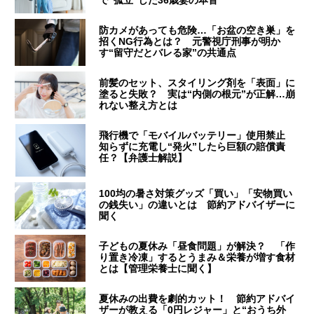
で“孤立”した36歳妻の本音
防カメがあっても危険…「お盆の空き巣」を
招くNG行為とは？ 元警視庁刑事が明か
す“留守だとバレる家”の共通点
前髪のセット、スタイリング剤を「表面」に
塗ると失敗？ 実は“内側の根元”が正解…崩
れない整え方とは
飛行機で「モバイルバッテリー」使用禁止
知らずに充電し“発火”したら巨額の賠償責
任？【弁護士解説】
100均の暑さ対策グッズ「買い」「安物買い
の銭失い」の違いとは 節約アドバイザーに
聞く
子どもの夏休み「昼食問題」が解決？ 「作
り置き冷凍」するとうまみ＆栄養が増す食材
とは【管理栄養士に聞く】
夏休みの出費を劇的カット！ 節約アドバイ
ザーが教える「0円レジャー」と“おうち外