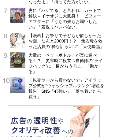
なったよ」「持ってた方がよい」
妻に「ハゲてる」と言われ…カットで
解決→イケオジに大変身！ ビフォー
アフターに「うちの夫もお願いした
い」「若返りハンパない」
【漫画】お祭りで子どもが欲しがった
お面、なんと2000円！？ 焦る母を救
った店員の“粋な計らい”に「天使降臨」
大量の「ペットボトル」が楽に運べ
る！？ 災害時に役立つ自衛隊の“ライ
フハック”に「目からうろこ」「助か
る」
「転売ヤーから買わないで」アイラッ
プ公式が“ウォッシャブルタンク”増産を
報告 SNS「心強い」「落ち着いたら
買う」