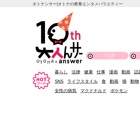
オトナンサー|オトナの教養エンタメバラエティー
TOP
暮らし
法律
健康
仕事
漫画
動画
話
SNS
ライフスタイル
食
動画
猫
動物
女性の病気
マクドナルド
ポケモン