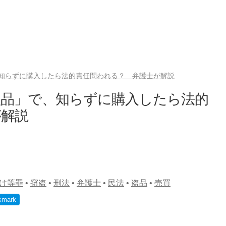
知らずに購入したら法的責任問われる？ 弁護士が解説
盗品」で、知らずに購入したら法的
が解説
け等罪
•
窃盗
•
刑法
•
弁護士
•
民法
•
盗品
•
売買
kmark