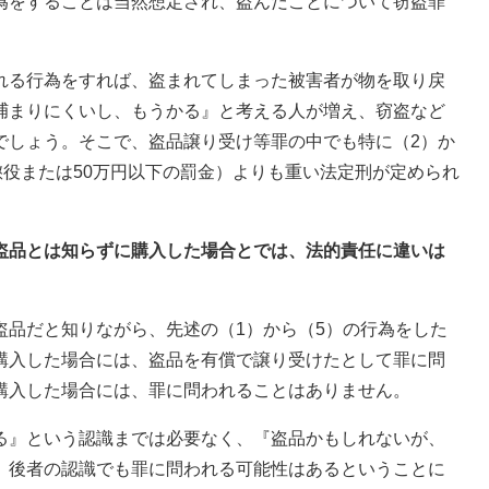
為をすることは当然想定され、盗んだことについて窃盗罪
。
れる行為をすれば、盗まれてしまった被害者が物を取り戻
捕まりにくいし、もうかる』と考える人が増え、窃盗など
でしょう。そこで、盗品譲り受け等罪の中でも特に（2）か
懲役または50万円以下の罰金）よりも重い法定刑が定められ
、盗品とは知らずに購入した場合とでは、法的責任に違いは
盗品だと知りながら、先述の（1）から（5）の行為をした
購入した場合には、盗品を有償で譲り受けたとして罪に問
購入した場合には、罪に問われることはありません。
る』という認識までは必要なく、『盗品かもしれないが、
、後者の認識でも罪に問われる可能性はあるということに