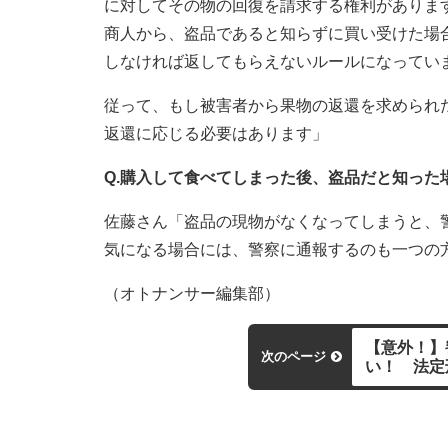
に対してその物の回復を請求する権利があります
商人から、盗品であると知らずに買い受けた場
しなければ返してもらえないルールになっていま
従って、もし被害者から果物の返還を求められ
返還に応じる必要はあります」
Q.購入して食べてしまった後、盗品だと知った
佐藤さん「盗品の現物がなくなってしまうと、
気になる場合には、警察に通報するのも一つの
（オトナンサー編集部）
【意外！】
次のページ
い！ 法定