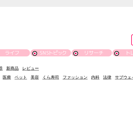
ライフ
SNSトピック
リサーチ
ト
題
新商品
レビュー
医療
ペット
美容
くら寿司
ファッション
内科
法律
サブウェ