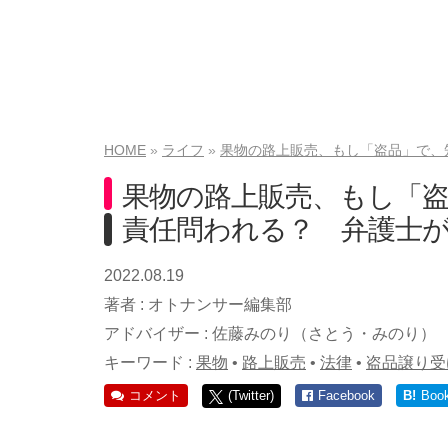
HOME
ライフ
果物の路上販売、もし「盗品」で、
果物の路上販売、もし「
責任問われる？ 弁護士
2022.08.19
著者 :
オトナンサー編集部
アドバイザー :
佐藤みのり（さとう・みのり）
キーワード :
果物
•
路上販売
•
法律
•
盗品譲り受
コメント
(Twitter)
Facebook
B!
Boo