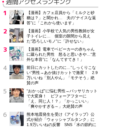
週間アクセスランキング
【漫画】カフェ店員から「ミルクと砂
糖は？」と聞かれ… 夫の“ナイスな返
答”に「これから使います」
【漫画】小学校で人気の男性教師が女
子トイレに… 個室の隙間から見え
た“恐ろしいモノ”に「許せない」
【漫画】電車でベビーカーの赤ちゃん
に蹴られた男性 怒ると思いきや…“意
外な本音”に「なんてすてき！」
前日にカットしたのに…“しっくりこな
い”男性→あか抜けカットで激変！ 2.9
万いいね「別人やん」「モテそう」絶
賛の声
“おかっぱ”に悩む男性→バッサリカット
で大変身！ ビフォーアフターに
「え、同じ人！？」「かっこいい」
「爽やかすぎる～」大絶賛の声
熊本地震発生を受け《アイラップ》公
式が紹介「ウォッシャブルタンク」に
1.9万いいねの反響 SNS「水の節約に