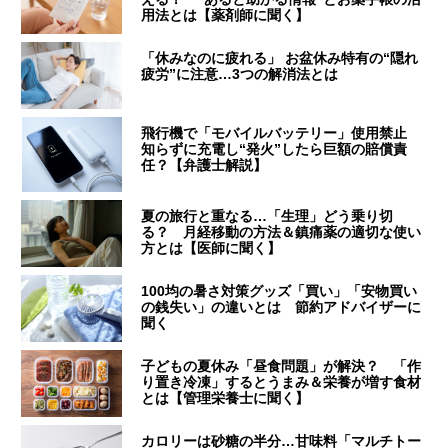
用法とは【薬剤師に聞く】
「休みなのに疲れる」 お盆休み特有の“隠れ
疲労”に注意…3つの解消法とは
飛行機で「モバイルバッテリー」使用禁止
知らずに充電し“発火”したら巨額の賠償責
任？【弁護士解説】
夏の旅行と重なる…「生理」どう乗り切
る？ 月経移動の方法＆鎮痛薬の適切な使い
方とは【医師に聞く】
100均の暑さ対策グッズ「買い」「安物買い
の銭失い」の違いとは 節約アドバイザーに
聞く
子どもの夏休み「昼食問題」が解決？ 「作
り置き冷凍」するとうまみ＆栄養が増す食材
とは【管理栄養士に聞く】
カロリーは砂糖の半分…甘味料「マルチトー