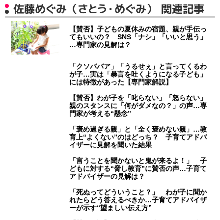
佐藤めぐみ（さとう・めぐみ） 関連記事
【賛否】子どもの夏休みの宿題、親が手伝っ
てもいいの？ SNS「ナシ」「いいと思う」
…専門家の見解は？
「クソババア」「うるせぇ」と言ってくるわ
が子…実は「暴言を吐くようになる子ども」
には特徴があった【専門家解説】
【賛否】わが子を「叱らない」「怒らない」
親のスタンスに「何がダメなの？」の声…専
門家が考える“懸念”
「褒め過ぎる親」と「全く褒めない親」…教
育上“よくない”のはどっち？ 子育てアドバ
イザーに見解を聞いた結果
「言うことを聞かないと鬼が来るよ！」 子
どもに対する“脅し教育”に賛否の声…子育て
アドバイザーの見解は？
「死ぬってどういうこと？」 わが子に聞か
れたらどう答えるべきか…子育てアドバイザ
ーが示す“望ましい伝え方”