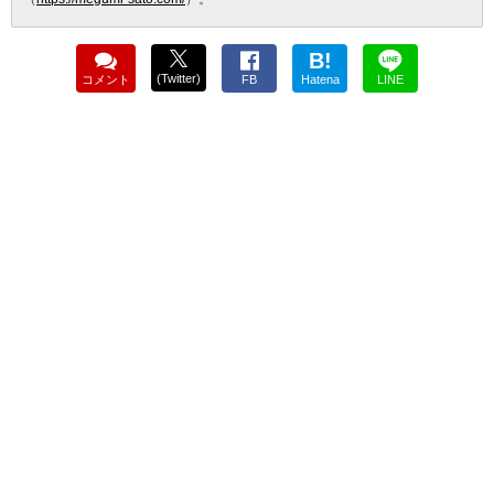
B!
(Twitter)
コメント
FB
Hatena
LINE