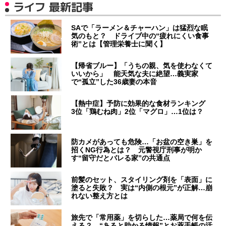
ライフ 最新記事
SAで「ラーメン＆チャーハン」は猛烈な眠
気のもと？ ドライブ中の“疲れにくい食事
術”とは【管理栄養士に聞く】
【帰省ブルー】「うちの親、気を使わなくて
いいから」 能天気な夫に絶望…義実家
で“孤立”した36歳妻の本音
【熱中症】予防に効果的な食材ランキング
3位「鶏むね肉」2位「マグロ」…1位は？
防カメがあっても危険…「お盆の空き巣」を
招くNG行為とは？ 元警視庁刑事が明か
す“留守だとバレる家”の共通点
前髪のセット、スタイリング剤を「表面」に
塗ると失敗？ 実は“内側の根元”が正解…崩
れない整え方とは
旅先で「常用薬」を切らした…薬局で何を伝
える？ “あると助かる情報”とお薬手帳の活