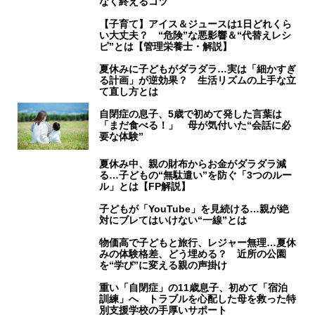
なく終えるコツ
【子育て】アイス＆ジュースは1日どれくら
い大丈夫？ “危険”な悪影響＆“代替えレシ
ピ”とは【管理栄養士・解説】
夏休みに子どもがダラダラ…実は「細かすぎ
る計画」が逆効果？ 生活リズムの上手な立
て直し方とは
自閉症の息子、5歳で初めて発した言葉は
「まだ食べる！」 母が気付いた“会話に必
要な体験”
夏休み中、親の財布からお金がダラダラ減
る…子どもの“無駄遣い”を防ぐ「3つのルー
ル」とは【FP解説】
子どもが「YouTube」を見続ける…親が絶
対にブレてはいけない“一線”とは
物価高で子どもと旅行、レジャー無理…夏休
みの体験格差、どう埋める？ 近所の公園
を“学び”に変える親の声掛け
重い「自閉症」の11歳息子、初めて「宿泊
訓練」へ トラブルを心配した母を救った特
別支援学校の手厚いサポート