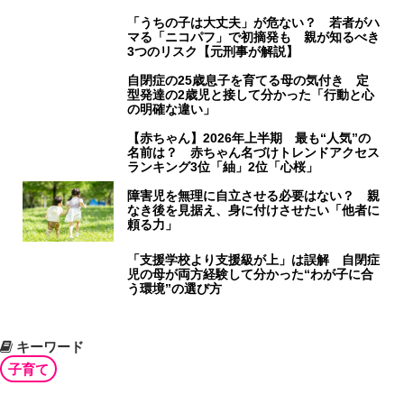
「うちの子は大丈夫」が危ない？ 若者がハ
マる「ニコパフ」で初摘発も 親が知るべき
3つのリスク【元刑事が解説】
自閉症の25歳息子を育てる母の気付き 定
型発達の2歳児と接して分かった「行動と心
の明確な違い」
【赤ちゃん】2026年上半期 最も“人気”の
名前は？ 赤ちゃん名づけトレンドアクセス
ランキング3位「紬」2位「心桜」
障害児を無理に自立させる必要はない？ 親
なき後を見据え、身に付けさせたい「他者に
頼る力」
「支援学校より支援級が上」は誤解 自閉症
児の母が両方経験して分かった“わが子に合
う環境”の選び方
キーワード
子育て