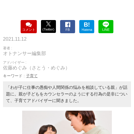
B!
(Twitter)
コメント
FB
Hatena
LINE
2021.11.12
著者 :
オトナンサー編集部
アドバイザー :
佐藤めぐみ（さとう・めぐみ）
キーワード :
子育て
「わが子に仕事の愚痴や人間関係の悩みを相談している親」が話
題に。親が子どもをカウンセラーのようにする行為の是非につい
て、子育てアドバイザーに聞きました。