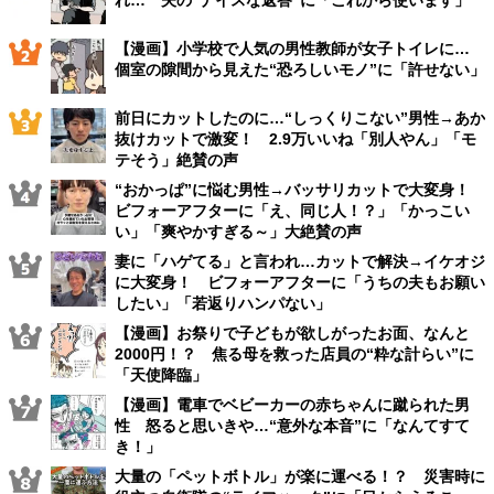
れ… 夫の“ナイスな返答”に「これから使います」
【漫画】小学校で人気の男性教師が女子トイレに…
個室の隙間から見えた“恐ろしいモノ”に「許せない」
前日にカットしたのに…“しっくりこない”男性→あか
抜けカットで激変！ 2.9万いいね「別人やん」「モ
テそう」絶賛の声
“おかっぱ”に悩む男性→バッサリカットで大変身！
ビフォーアフターに「え、同じ人！？」「かっこい
い」「爽やかすぎる～」大絶賛の声
妻に「ハゲてる」と言われ…カットで解決→イケオジ
に大変身！ ビフォーアフターに「うちの夫もお願い
したい」「若返りハンパない」
【漫画】お祭りで子どもが欲しがったお面、なんと
2000円！？ 焦る母を救った店員の“粋な計らい”に
「天使降臨」
【漫画】電車でベビーカーの赤ちゃんに蹴られた男
性 怒ると思いきや…“意外な本音”に「なんてすて
き！」
大量の「ペットボトル」が楽に運べる！？ 災害時に