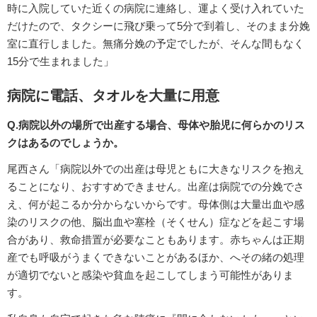
時に入院していた近くの病院に連絡し、運よく受け入れていた
だけたので、タクシーに飛び乗って5分で到着し、そのまま分娩
室に直行しました。無痛分娩の予定でしたが、そんな間もなく
15分で生まれました」
病院に電話、タオルを大量に用意
Q.病院以外の場所で出産する場合、母体や胎児に何らかのリス
クはあるのでしょうか。
尾西さん「病院以外での出産は母児ともに大きなリスクを抱え
ることになり、おすすめできません。出産は病院での分娩でさ
え、何が起こるか分からないからです。母体側は大量出血や感
染のリスクの他、脳出血や塞栓（そくせん）症などを起こす場
合があり、救命措置が必要なこともあります。赤ちゃんは正期
産でも呼吸がうまくできないことがあるほか、へその緒の処理
が適切でないと感染や貧血を起こしてしまう可能性がありま
す。