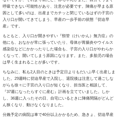
呼吸できない可能性があり、注意が必要です。陣痛が早まる原
因として多いのは、出産までカチッと閉じているはずの子宮の
入り口が開いてきてしまう、早産の一歩手前の状態『切迫早
産』です。
もともと、入り口が開きやすい『頸管（けいかん）無力症』の
他にも、おなかが常に張っていたり、母体が胃腸炎やウイルス
感染症などにかかったりした場合も、子宮の入り口がやわらか
くなって、開いてしまう原因になります。また、多胎児の場合
は早く生まれることが多いです。
ちなみに、私も2人目のときは予定日よりもだいぶ早く出産しま
した。29週時に切迫早産で入院し、退院後は注意して過ごしな
がらも徐々に子宮の入り口が短くなり、担当医と相談して、
『37週になったらすぐに産む』計画を立てていました。しか
し、36週に入ったその日、自宅にいるときに陣痛間隔がどんど
ん狭くなり、動けなくなりました。
分娩予定の病院は車で40分以上かかるため、急きょ、切迫早産