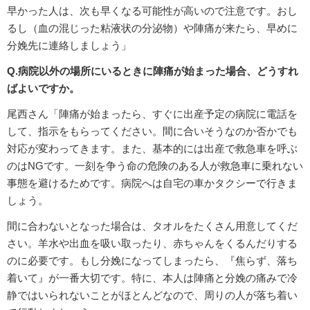
早かった人は、次も早くなる可能性が高いので注意です。おし
るし（血の混じった粘液状の分泌物）や陣痛が来たら、早めに
分娩先に連絡しましょう」
Q.病院以外の場所にいるときに陣痛が始まった場合、どうすれ
ばよいですか。
尾西さん「陣痛が始まったら、すぐに出産予定の病院に電話を
して、指示をもらってください。間に合いそうなのか否かでも
対応が変わってきます。また、基本的には出産で救急車を呼ぶ
のはNGです。一刻を争う命の危険のある人が救急車に乗れない
事態を避けるためです。病院へは自宅の車かタクシーで行きま
しょう。
間に合わないとなった場合は、タオルをたくさん用意してくだ
さい。羊水や出血を吸い取ったり、赤ちゃんをくるんだりする
のに必要です。もし分娩になってしまったら、『焦らず、落ち
着いて』が一番大切です。特に、本人は陣痛と分娩の痛みで冷
静ではいられないことがほとんどなので、周りの人が落ち着い