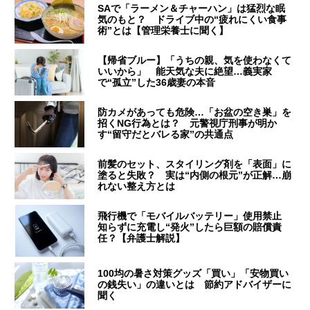
SAで「ラーメン＆チャーハン」は猛烈な眠
気のもと？ ドライブ中の“疲れにくい食事
術”とは【管理栄養士に聞く】
【帰省ブルー】「うちの親、気を使わなくて
いいから」 能天気な夫に絶望…義実家
で“孤立”した36歳妻の本音
防カメがあっても危険…「お盆の空き巣」を
招くNG行為とは？ 元警視庁刑事が明か
す“留守だとバレる家”の共通点
前髪のセット、スタイリング剤を「表面」に
塗ると失敗？ 実は“内側の根元”が正解…崩
れない整え方とは
飛行機で「モバイルバッテリー」使用禁止
知らずに充電し“発火”したら巨額の賠償責
任？【弁護士解説】
100均の暑さ対策グッズ「買い」「安物買い
の銭失い」の違いとは 節約アドバイザーに
聞く