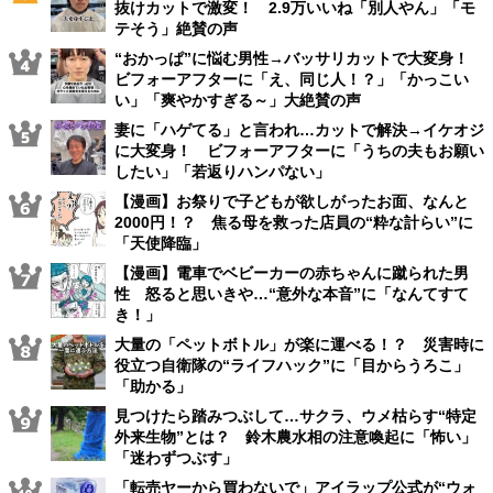
抜けカットで激変！ 2.9万いいね「別人やん」「モ
テそう」絶賛の声
“おかっぱ”に悩む男性→バッサリカットで大変身！
ビフォーアフターに「え、同じ人！？」「かっこい
い」「爽やかすぎる～」大絶賛の声
妻に「ハゲてる」と言われ…カットで解決→イケオジ
に大変身！ ビフォーアフターに「うちの夫もお願い
したい」「若返りハンパない」
【漫画】お祭りで子どもが欲しがったお面、なんと
2000円！？ 焦る母を救った店員の“粋な計らい”に
「天使降臨」
【漫画】電車でベビーカーの赤ちゃんに蹴られた男
性 怒ると思いきや…“意外な本音”に「なんてすて
き！」
大量の「ペットボトル」が楽に運べる！？ 災害時に
役立つ自衛隊の“ライフハック”に「目からうろこ」
「助かる」
見つけたら踏みつぶして…サクラ、ウメ枯らす“特定
外来生物”とは？ 鈴木農水相の注意喚起に「怖い」
「迷わずつぶす」
「転売ヤーから買わないで」アイラップ公式が“ウォ