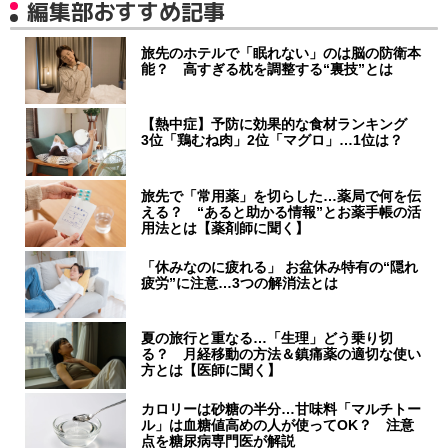
編集部おすすめ記事
旅先のホテルで「眠れない」のは脳の防衛本
能？ 高すぎる枕を調整する“裏技”とは
【熱中症】予防に効果的な食材ランキング
3位「鶏むね肉」2位「マグロ」…1位は？
旅先で「常用薬」を切らした…薬局で何を伝
える？ “あると助かる情報”とお薬手帳の活
用法とは【薬剤師に聞く】
「休みなのに疲れる」 お盆休み特有の“隠れ
疲労”に注意…3つの解消法とは
夏の旅行と重なる…「生理」どう乗り切
る？ 月経移動の方法＆鎮痛薬の適切な使い
方とは【医師に聞く】
カロリーは砂糖の半分…甘味料「マルチトー
ル」は血糖値高めの人が使ってOK？ 注意
点を糖尿病専門医が解説