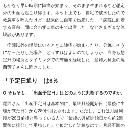
もかなり早い時期に陣痛が始まり、そのまま生まれるなど想定
外の出産も起こり得ます。ネット上でも「自宅で破水したので
救急車を呼んだけど、結果的に自宅で出産した」「病院に到着
する直前、間に合わずに車の中で出産した」などさまざまな体
験談があります。
病院以外の場所にいるときに陣痛が始まったり、分娩しそう
になったりした場合、どうすればよいのでしょうか。自身も想
定外の場所とタイミングでの陣痛を経験した、産婦人科医の尾
西芳子さんに聞きました。
「予定日通り」は6％
Q.そもそも、「出産予定日」はどのように判断するのですか。
尾西さん「出産予定日は基本的に、最終月経開始日（最後に生
理が来た日）から280日目とされます。ただし、これは月経周
期が28日前後と整っている人で『最後の月経開始日から約2週
間後に排卵して受精した』と仮定した計算なので、月経不順の