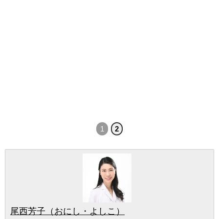
1
2
尾西芳子（おにし・よしこ）