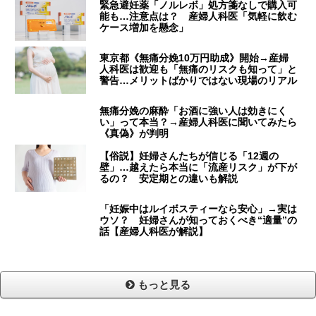
緊急避妊薬「ノルレボ」処方箋なしで購入可
能も…注意点は？ 産婦人科医「気軽に飲む
ケース増加を懸念」
東京都《無痛分娩10万円助成》開始→産婦
人科医は歓迎も「無痛のリスクも知って」と
警告…メリットばかりではない現場のリアル
無痛分娩の麻酔「お酒に強い人は効きにく
い」って本当？→産婦人科医に聞いてみたら
《真偽》が判明
【俗説】妊婦さんたちが信じる「12週の
壁」…越えたら本当に「流産リスク」が下が
るの？ 安定期との違いも解説
「妊娠中はルイボスティーなら安心」→実は
ウソ？ 妊婦さんが知っておくべき“適量”の
話【産婦人科医が解説】
もっと見る