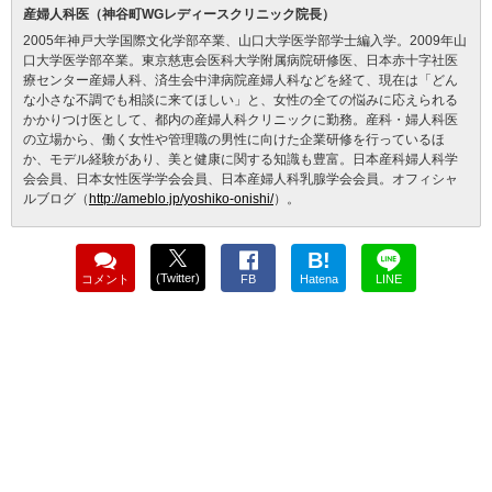
産婦人科医（神谷町WGレディースクリニック院長）
2005年神戸大学国際文化学部卒業、山口大学医学部学士編入学。2009年山
口大学医学部卒業。東京慈恵会医科大学附属病院研修医、日本赤十字社医
療センター産婦人科、済生会中津病院産婦人科などを経て、現在は「どん
な小さな不調でも相談に来てほしい」と、女性の全ての悩みに応えられる
かかりつけ医として、都内の産婦人科クリニックに勤務。産科・婦人科医
の立場から、働く女性や管理職の男性に向けた企業研修を行っているほ
か、モデル経験があり、美と健康に関する知識も豊富。日本産科婦人科学
会会員、日本女性医学学会会員、日本産婦人科乳腺学会会員。オフィシャ
ルブログ（
http://ameblo.jp/yoshiko-onishi/
）。
B!
(Twitter)
コメント
FB
Hatena
LINE