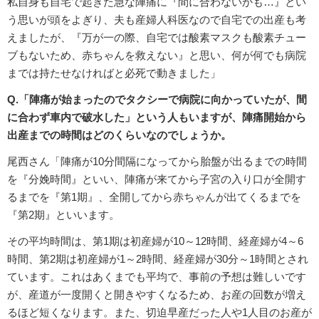
私自身も自宅で起きた急な陣痛に『間に合わないかも…』とい
う思いが頭をよぎり、夫も産婦人科医なので自宅での出産も考
えましたが、『万が一の際、自宅では酸素マスクも酸素チュー
ブもないため、赤ちゃんを救えない』と思い、何が何でも病院
までは持たせなければと必死で動きました」
Q.「陣痛が始まったのでタクシーで病院に向かっていたが、間
に合わず車内で破水した」という人もいますが、陣痛開始から
出産までの時間はどのくらいなのでしょうか。
尾西さん「陣痛が10分間隔になってから胎盤が出るまでの時間
を『分娩時間』といい、陣痛が来てから子宮の入り口が全開す
るまでを『第1期』、全開してから赤ちゃんが出てくるまでを
『第2期』といいます。
その平均時間は、第1期は初産婦が10～12時間、経産婦が4～6
時間、第2期は初産婦が1～2時間、経産婦が30分～1時間とされ
ています。これはあくまでも平均で、事前の予想は難しいです
が、産道が一度開くと開きやすくなるため、お産の回数が増え
るほど短くなります。また、切迫早産だった人や1人目のお産が