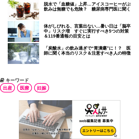
脱水で「血糖値」上昇…アイスコーヒーがぶ
飲みは無糖でも危険？ 糖尿病専門医に聞く
体がしびれる、言葉出ない…暑い日は「脳卒
中」リスク増 すぐに実行すべき5つの対策
＆119番通報の目安とは
「炭酸水」の飲み過ぎで“胃潰瘍”に！？ 医
師に聞く本当のリスク＆注意すべき人の特徴
キーワード
出産
医療
妊娠