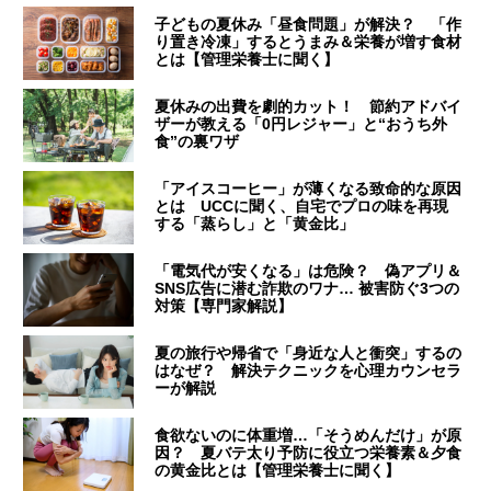
子どもの夏休み「昼食問題」が解決？ 「作
り置き冷凍」するとうまみ＆栄養が増す食材
とは【管理栄養士に聞く】
夏休みの出費を劇的カット！ 節約アドバイ
ザーが教える「0円レジャー」と“おうち外
食”の裏ワザ
「アイスコーヒー」が薄くなる致命的な原因
とは UCCに聞く、自宅でプロの味を再現
する「蒸らし」と「黄金比」
「電気代が安くなる」は危険？ 偽アプリ＆
SNS広告に潜む詐欺のワナ… 被害防ぐ3つの
対策【専門家解説】
夏の旅行や帰省で「身近な人と衝突」するの
はなぜ？ 解決テクニックを心理カウンセラ
ーが解説
食欲ないのに体重増…「そうめんだけ」が原
因？ 夏バテ太り予防に役立つ栄養素＆夕食
の黄金比とは【管理栄養士に聞く】