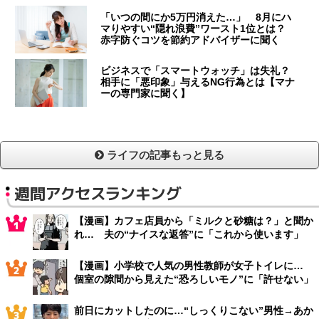
「いつの間にか5万円消えた…」 8月にハ
マりやすい“隠れ浪費”ワースト1位とは？
赤字防ぐコツを節約アドバイザーに聞く
ビジネスで「スマートウォッチ」は失礼？
相手に「悪印象」与えるNG行為とは【マナ
ーの専門家に聞く】
ライフの記事もっと見る
週間アクセスランキング
【漫画】カフェ店員から「ミルクと砂糖は？」と聞か
れ… 夫の“ナイスな返答”に「これから使います」
【漫画】小学校で人気の男性教師が女子トイレに…
個室の隙間から見えた“恐ろしいモノ”に「許せない」
前日にカットしたのに…“しっくりこない”男性→あか