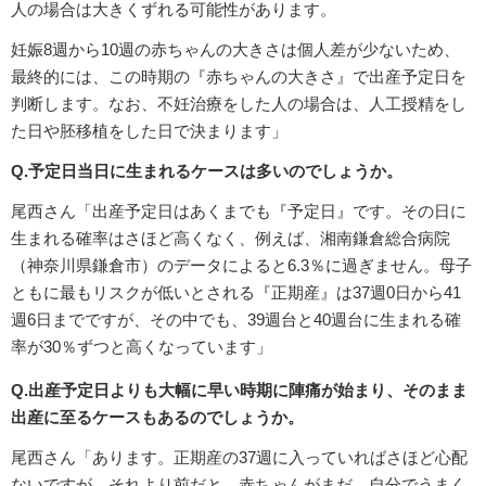
人の場合は大きくずれる可能性があります。
妊娠8週から10週の赤ちゃんの大きさは個人差が少ないため、
最終的には、この時期の『赤ちゃんの大きさ』で出産予定日を
判断します。なお、不妊治療をした人の場合は、人工授精をし
た日や胚移植をした日で決まります」
Q.予定日当日に生まれるケースは多いのでしょうか。
尾西さん「出産予定日はあくまでも『予定日』です。その日に
生まれる確率はさほど高くなく、例えば、湘南鎌倉総合病院
（神奈川県鎌倉市）のデータによると6.3％に過ぎません。母子
ともに最もリスクが低いとされる『正期産』は37週0日から41
週6日までですが、その中でも、39週台と40週台に生まれる確
率が30％ずつと高くなっています」
Q.出産予定日よりも大幅に早い時期に陣痛が始まり、そのまま
出産に至るケースもあるのでしょうか。
尾西さん「あります。正期産の37週に入っていればさほど心配
ないですが、それより前だと、赤ちゃんがまだ、自分でうまく