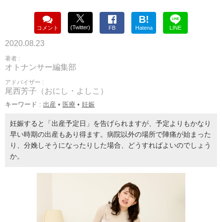
B!
(Twitter)
コメント
FB
Hatena
LINE
2020.08.23
著者 :
オトナンサー編集部
アドバイザー :
尾西芳子（おにし・よしこ）
キーワード :
出産
•
医療
•
妊娠
妊娠すると「出産予定日」を告げられますが、予定よりもかなり
早い時期の出産もあり得ます。病院以外の場所で陣痛が始まった
り、分娩しそうになったりした場合、どうすればよいのでしょう
か。