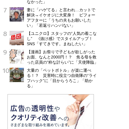
なかった」
妻に「ハゲてる」と言われ…カットで
解決→イケオジに大変身！ ビフォー
アフターに「うちの夫もお願いした
い」「若返りハンパない」
【ユニクロ】スタッフの“人気の着こな
し” 《抜け感》でスタイルアップ！
SNS「すてきです。まねしたい」
【漫画】お祭りで子どもが欲しがった
お面、なんと2000円！？ 焦る母を救
った店員の“粋な計らい”に「天使降臨」
大量の「ペットボトル」が楽に運べ
る！？ 災害時に役立つ自衛隊の“ライ
フハック”に「目からうろこ」「助か
る」