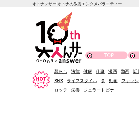
オトナンサー|オトナの教養エンタメバラエティー
TOP
暮らし
法律
健康
仕事
漫画
動画
話
SNS
ライフスタイル
食
動画
ファッシ
ロッテ
栄養
ジェラートピケ