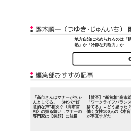
露木順一（つゆき・じゅんいち） 
地方自治に求められるのは「
熱」か「冷静な判断力」か
編集部おすすめ記事
「高市さんはマナーがちゃ
【賛否】“新首相”高市
んとしてる」 SNSで“好
「ワークライフバラン
意的な声”相次ぐ《高市首
捨てる」←どう思っ
相》の振る舞い→マナーの
働く女性100人の《本音
専門家は【笑顔】に注目
が率直すぎた