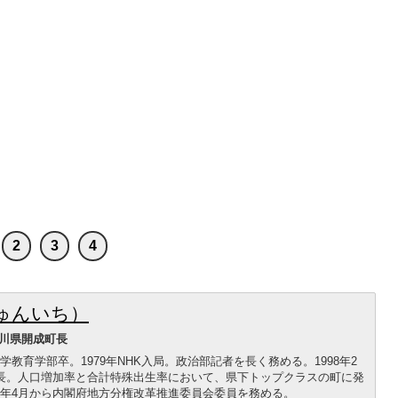
2
3
4
ゅんいち）
川県開成町長
学教育学部卒。1979年NHK入局。政治部記者を長く務める。1998年2
成町長。人口増加率と合計特殊出生率において、県下トップクラスの町に発
7年4月から内閣府地方分権改革推進委員会委員を務める。