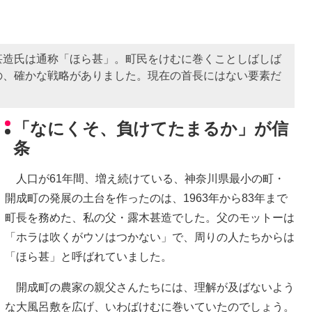
甚造氏は通称「ほら甚」。町民をけむに巻くことしばしば
の、確かな戦略がありました。現在の首長にはない要素だ
「なにくそ、負けてたまるか」が信
条
人口が61年間、増え続けている、神奈川県最小の町・
開成町の発展の土台を作ったのは、1963年から83年まで
町長を務めた、私の父・露木甚造でした。父のモットーは
「ホラは吹くがウソはつかない」で、周りの人たちからは
「ほら甚」と呼ばれていました。
開成町の農家の親父さんたちには、理解が及ばないよう
な大風呂敷を広げ、いわばけむに巻いていたのでしょう。