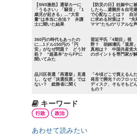
【SNS激怒】選挙カーに
【防災の日】妊娠中に
「うるさい」「騒音」「1
したら…避難所＆自宅
歳児が起きる」…“大音
で心配なことは？ 自
量”は本当に合法？ 弁護
に求める対策は？ “先
士に聞いた結果
ママ”たちの“リアルな声
360円の時代もあったの
習近平氏「4期目」視
に…1ドル150円の「円
野？ 胡錦濤氏「退席
安」がなぜ問題？ どう対
真相は？ 中国共産党
処？ “超基本”からFPに
のポイントを専門家が
聞いてみた
品川区長選「再選挙」見通
「今頃どこで買えるん
し、なぜ「決選投票」では
発言で脚光？のフロッ
ない？ 総務省に聞く
ディスク、そもそもど
もの？
キーワード
行政
政治
あわせて読みたい