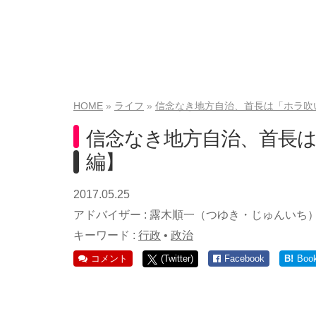
HOME
ライフ
信念なき地方自治、首長は「ホラ吹
信念なき地方自治、首長
編】
2017.05.25
アドバイザー :
露木順一（つゆき・じゅんいち
キーワード :
行政
•
政治
コメント
(Twitter)
Facebook
B!
Boo