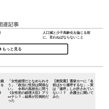
関連記事
情
人口減と少子高齢化を論じる前
に、言わねばならないこと
もっと見る
総裁
「女性総理だとなめられそ
【衆院選】選挙カーに「名
スを
う」「政治に性別は関係な
前ばかり連呼するな」→実
た？
い」 令和の高校生に問う
は「連呼」しか許されてい
》
《女性初の総理大臣》アリ
ない！？ 弁護士に聞いて
orナシ？→結果が圧倒的だ
みた
った