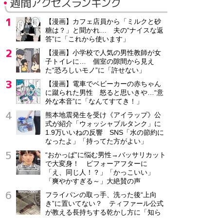
週間アクセスランキング
【漫画】カフェ店員から「ミルクと砂
糖は？」と聞かれ… 夫の“ナイスな返
答”に「これから使います」
【漫画】小学校で人気の男性教師が女
子トイレに… 個室の隙間から見え
た“恐ろしいモノ”に「許せない」
【漫画】電車でベビーカーの赤ちゃん
に蹴られた男性 怒ると思いきや…“意
外な本音”に「なんてすてき！」
熊本地震発生を受け《アイラップ》公
式が紹介「ウォッシャブルタンク」に
1.9万いいねの反響 SNS「水の節約に
なったよ」「持ってた方がよい」
“おかっぱ”に悩む男性→バッサリカット
で大変身！ ビフォーアフターに
「え、同じ人！？」「かっこいい」
「爽やかすぎる～」大絶賛の声
フライパンの取っ手、洗った後“上向
き”に置いてない？ ティファール公式
が教える長持ちする乾かし方に「知ら