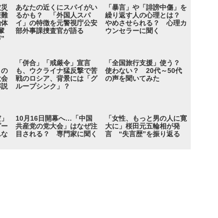
被災
あなたの近くにスパイがい
「暴言」や「誹謗中傷」を
避難
るかも？ 「外国人スパ
繰り返す人の心理とは？
治体
イ」の特徴を元警視庁公安
やめさせられる？ 心理カ
輩
部外事課捜査官が語る
ウンセラーに聞く
”
「併合」「戒厳令」宣言
「全国旅行支援」使う？
」の
も、ウクライナ猛反撃で苦
使わない？ 20代～50代
大会
戦のロシア、背景には「グ
の声を聞いてみた
解説
ループシンク」？
だ」
10月16日開幕へ…「中国
「女性、もっと男の人に寛
ピー
共産党の党大会」はなぜ注
大に」桜田元五輪相が発
んな
目される？ 専門家に聞く
言 “失言歴”を振り返る