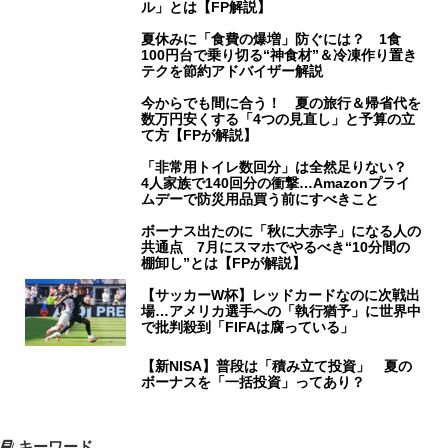
ル」とは【FP解説】
夏休みに「食費の爆増」防ぐには？ 1食
100円台で乗り切る“神食材”＆冷凍作り置き
テクを節約アドバイザー解説
今からでも間に合う！ 夏の旅行＆帰省代を
数万円安くする「4つの見直し」と予算の立
て方【FPが解説】
「非常用トイレ数回分」は全然足りない？
4人家族で140回分の衝撃…Amazonプライ
ムデーで防災用品買う前にすべきこと
ボーナス出たのに「秋に大赤字」になる人の
共通点 7月にスマホでやるべき“10分間の
棚卸し”とは【FPが解説】
【サッカーW杯】レッドカードなのに次戦出
場…アメリカ選手への「執行猶予」に世界中
で批判殺到「FIFAは腐っている」
【新NISA】普段は「積み立て投資」 夏の
ボーナスを「一括投資」ってあり？
キーワード