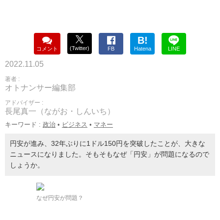
B!
(Twitter)
コメント
FB
Hatena
LINE
2022.11.05
著者 :
オトナンサー編集部
アドバイザー :
長尾真一（ながお・しんいち）
キーワード :
政治
•
ビジネス
•
マネー
円安が進み、32年ぶりに1ドル150円を突破したことが、大きな
ニュースになりました。そもそもなぜ「円安」が問題になるので
しょうか。
なぜ円安が問題？