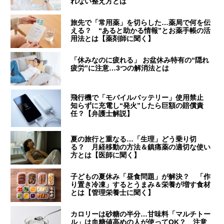
れない整え方とは
旅先で「常用薬」を切らした…薬局で何を伝
える？ “あると助かる情報”とお薬手帳の活
用法とは【薬剤師に聞く】
「休みなのに疲れる」 お盆休み特有の“隠れ
疲労”に注意…3つの解消法とは
飛行機で「モバイルバッテリー」使用禁止
知らずに充電し“発火”したら巨額の賠償責
任？【弁護士解説】
夏の旅行と重なる…「生理」どう乗り切
る？ 月経移動の方法＆鎮痛薬の適切な使い
方とは【医師に聞く】
子どもの夏休み「昼食問題」が解決？ 「作
り置き冷凍」するとうまみ＆栄養が増す食材
とは【管理栄養士に聞く】
カロリーは砂糖の半分…甘味料「マルチトー
ル」は血糖値高めの人が使ってOK？ 注意