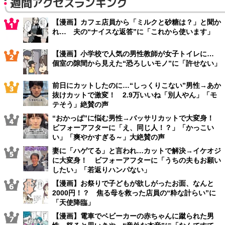
週間アクセスランキング
【漫画】カフェ店員から「ミルクと砂糖は？」と聞か
れ… 夫の“ナイスな返答”に「これから使います」
【漫画】小学校で人気の男性教師が女子トイレに…
個室の隙間から見えた“恐ろしいモノ”に「許せない」
前日にカットしたのに…“しっくりこない”男性→あか
抜けカットで激変！ 2.9万いいね「別人やん」「モ
テそう」絶賛の声
“おかっぱ”に悩む男性→バッサリカットで大変身！
ビフォーアフターに「え、同じ人！？」「かっこい
い」「爽やかすぎる～」大絶賛の声
妻に「ハゲてる」と言われ…カットで解決→イケオジ
に大変身！ ビフォーアフターに「うちの夫もお願い
したい」「若返りハンパない」
【漫画】お祭りで子どもが欲しがったお面、なんと
2000円！？ 焦る母を救った店員の“粋な計らい”に
「天使降臨」
【漫画】電車でベビーカーの赤ちゃんに蹴られた男