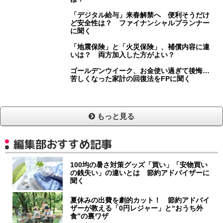
「デジタル給与」来春解禁へ 便利そうだけ
ど安全性は？ ファイナンシャルプランナー
に聞く
「地震保険」と「火災保険」、補償内容に違
いは？ 両方加入した方がよい？
ゴールデンウイーク、お金使い過ぎて後悔…
苦しくなった家計の回復法をFPに聞く
もっと見る
編集部おすすめ記事
100均の暑さ対策グッズ「買い」「安物買い
の銭失い」の違いとは 節約アドバイザーに
聞く
夏休みの出費を劇的カット！ 節約アドバイ
ザーが教える「0円レジャー」と“おうち外
食”の裏ワザ