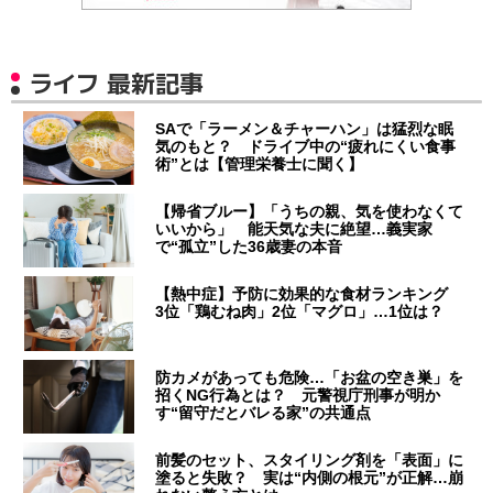
ライフ 最新記事
SAで「ラーメン＆チャーハン」は猛烈な眠
気のもと？ ドライブ中の“疲れにくい食事
術”とは【管理栄養士に聞く】
【帰省ブルー】「うちの親、気を使わなくて
いいから」 能天気な夫に絶望…義実家
で“孤立”した36歳妻の本音
【熱中症】予防に効果的な食材ランキング
3位「鶏むね肉」2位「マグロ」…1位は？
防カメがあっても危険…「お盆の空き巣」を
招くNG行為とは？ 元警視庁刑事が明か
す“留守だとバレる家”の共通点
前髪のセット、スタイリング剤を「表面」に
塗ると失敗？ 実は“内側の根元”が正解…崩