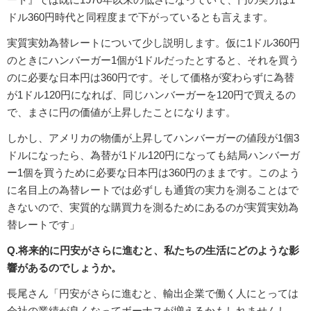
ドル360円時代と同程度まで下がっているとも言えます。
実質実効為替レートについて少し説明します。仮に1ドル360円
のときにハンバーガー1個が1ドルだったとすると、それを買う
のに必要な日本円は360円です。そして価格が変わらずに為替
が1ドル120円になれば、同じハンバーガーを120円で買えるの
で、まさに円の価値が上昇したことになります。
しかし、アメリカの物価が上昇してハンバーガーの値段が1個3
ドルになったら、為替が1ドル120円になっても結局ハンバーガ
ー1個を買うために必要な日本円は360円のままです。このよう
に名目上の為替レートでは必ずしも通貨の実力を測ることはで
きないので、実質的な購買力を測るためにあるのが実質実効為
替レートです」
Q.将来的に円安がさらに進むと、私たちの生活にどのような影
響があるのでしょうか。
長尾さん「円安がさらに進むと、輸出企業で働く人にとっては
会社の業績が良くなってボーナスが増えるかもしれませんし、