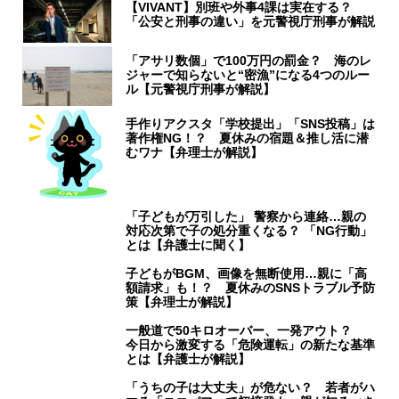
【VIVANT】別班や外事4課は実在する？
「公安と刑事の違い」を元警視庁刑事が解説
「アサリ数個」で100万円の罰金？ 海のレ
ジャーで知らないと“密漁”になる4つのルー
ル【元警視庁刑事が解説】
手作りアクスタ「学校提出」「SNS投稿」は
著作権NG！？ 夏休みの宿題＆推し活に潜
むワナ【弁理士が解説】
「子どもが万引した」 警察から連絡…親の
対応次第で子の処分重くなる？ 「NG行動」
とは【弁護士に聞く】
子どもがBGM、画像を無断使用…親に「高
額請求」も！？ 夏休みのSNSトラブル予防
策【弁理士が解説】
一般道で50キロオーバー、一発アウト？
今日から激変する「危険運転」の新たな基準
とは【弁護士が解説】
「うちの子は大丈夫」が危ない？ 若者がハ