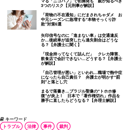
マる「ニコパフ」で初摘発も 親が知るべき
3つのリスク【元刑事が解説】
「荷物の不在通知」にだまされちゃダメ お
中元シーズンに急増する“本物そっくり詐
欺”対策6選
矢印信号なのに「進まない車」は交通違反
か…後続車が追突したら過失割合はどうな
る？【弁護士に聞く】
「現金持ってなくて詰んだ」 クレカ障害、
飲食店で会計できない…どうする？【弁護士
が解説】
「自己管理が悪い」といわれ…職場で熱中症
になったら自己責任？ 弁護士が明かす“罰
則”と落とし穴
まるで落書き…ブラジル聖像の“トホホ修
復”が炎上！ 日本で「著作権切れ」作品を
勝手に直したらどうなる？【弁理士解説】
キーワード
トラブル
法律
事件
裁判