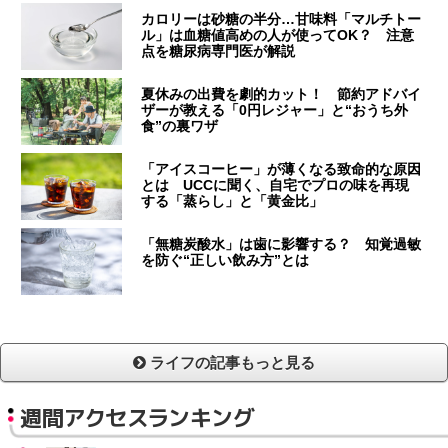
カロリーは砂糖の半分…甘味料「マルチトー
ル」は血糖値高めの人が使ってOK？ 注意
点を糖尿病専門医が解説
夏休みの出費を劇的カット！ 節約アドバイ
ザーが教える「0円レジャー」と“おうち外
食”の裏ワザ
「アイスコーヒー」が薄くなる致命的な原因
とは UCCに聞く、自宅でプロの味を再現
する「蒸らし」と「黄金比」
「無糖炭酸水」は歯に影響する？ 知覚過敏
を防ぐ“正しい飲み方”とは
ライフの記事もっと見る
週間アクセスランキング