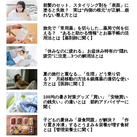
前髪のセット、スタイリング剤を「表面」に
塗ると失敗？ 実は“内側の根元”が正解…崩
れない整え方とは
旅先で「常用薬」を切らした…薬局で何を伝
える？ “あると助かる情報”とお薬手帳の活
用法とは【薬剤師に聞く】
「休みなのに疲れる」 お盆休み特有の“隠れ
疲労”に注意…3つの解消法とは
夏の旅行と重なる…「生理」どう乗り切
る？ 月経移動の方法＆鎮痛薬の適切な使い
方とは【医師に聞く】
100均の暑さ対策グッズ「買い」「安物買い
の銭失い」の違いとは 節約アドバイザーに
聞く
子どもの夏休み「昼食問題」が解決？ 「作
り置き冷凍」するとうまみ＆栄養が増す食材
とは【管理栄養士に聞く】