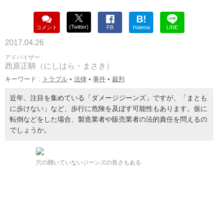
B!
(Twitter)
コメント
FB
Hatena
LINE
2017.04.26
アドバイザー :
西原正騎（にしはら・まさき）
キーワード :
トラブル
•
法律
•
事件
•
裁判
近年、注目を集めている「ダメージジーンズ」ですが、「まとも
に歩けない」など、歩行に危険を及ぼす可能性もあります。仮に
転倒などをした場合、製造業者や販売業者の法的責任を問えるの
でしょうか。
穴の開いていないジーンズの良さもある