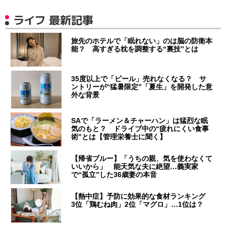
ライフ 最新記事
旅先のホテルで「眠れない」のは脳の防衛本
能？ 高すぎる枕を調整する“裏技”とは
35度以上で「ビール」売れなくなる？ サ
ントリーが“猛暑限定”「夏生」を開発した意
外な背景
SAで「ラーメン＆チャーハン」は猛烈な眠
気のもと？ ドライブ中の“疲れにくい食事
術”とは【管理栄養士に聞く】
【帰省ブルー】「うちの親、気を使わなくて
いいから」 能天気な夫に絶望…義実家
で“孤立”した36歳妻の本音
【熱中症】予防に効果的な食材ランキング
3位「鶏むね肉」2位「マグロ」…1位は？