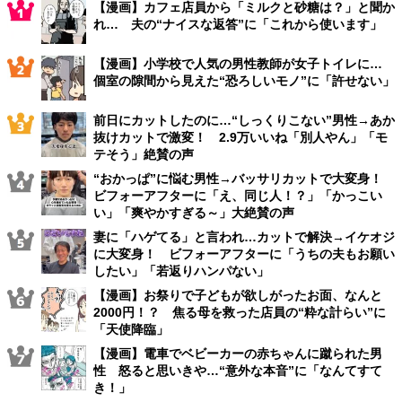
【漫画】カフェ店員から「ミルクと砂糖は？」と聞か
れ… 夫の“ナイスな返答”に「これから使います」
【漫画】小学校で人気の男性教師が女子トイレに…
個室の隙間から見えた“恐ろしいモノ”に「許せない」
前日にカットしたのに…“しっくりこない”男性→あか
抜けカットで激変！ 2.9万いいね「別人やん」「モ
テそう」絶賛の声
“おかっぱ”に悩む男性→バッサリカットで大変身！
ビフォーアフターに「え、同じ人！？」「かっこい
い」「爽やかすぎる～」大絶賛の声
妻に「ハゲてる」と言われ…カットで解決→イケオジ
に大変身！ ビフォーアフターに「うちの夫もお願い
したい」「若返りハンパない」
【漫画】お祭りで子どもが欲しがったお面、なんと
2000円！？ 焦る母を救った店員の“粋な計らい”に
「天使降臨」
【漫画】電車でベビーカーの赤ちゃんに蹴られた男
性 怒ると思いきや…“意外な本音”に「なんてすて
き！」