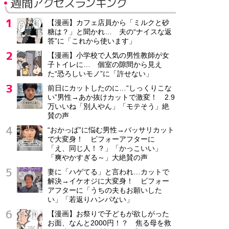
週間アクセスランキング
【漫画】カフェ店員から「ミルクと砂
糖は？」と聞かれ… 夫の“ナイスな返
答”に「これから使います」
【漫画】小学校で人気の男性教師が女
子トイレに… 個室の隙間から見え
た“恐ろしいモノ”に「許せない」
前日にカットしたのに…“しっくりこな
い”男性→あか抜けカットで激変！ 2.9
万いいね「別人やん」「モテそう」絶
賛の声
“おかっぱ”に悩む男性→バッサリカット
で大変身！ ビフォーアフターに
「え、同じ人！？」「かっこいい」
「爽やかすぎる～」大絶賛の声
妻に「ハゲてる」と言われ…カットで
解決→イケオジに大変身！ ビフォー
アフターに「うちの夫もお願いした
い」「若返りハンパない」
【漫画】お祭りで子どもが欲しがった
お面、なんと2000円！？ 焦る母を救