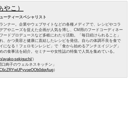
あやこ）
ューティースペシャリスト
ランナー。企業やウェブサイトなどの各種メディアで、レシピやコラ
デアやニーズを捉えた企画が人気を博し、CM用のフードコーディネー
フードプロデュースなど多岐にわたり活動。「毎日続けられること」
れ、かつ美容と健康に直結したレシピを発信。自らの体調不良を食で
イになる！フェロモンレシピ」で「食から始めるアンチエイジング」
めの食事法を紹介。セミナーや女性誌の特集で人気を集めている。
jp/ayako-sekiguchi/
）
：関口絢子のウェルネスキッチン」
l/UC6cZRYwUPyvoeOOb0dqrAug
）