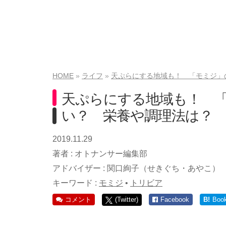
HOME
ライフ
天ぷらにする地域も！ 「モミジ」
天ぷらにする地域も！ 
い？ 栄養や調理法は？
2019.11.29
著者 :
オトナンサー編集部
アドバイザー :
関口絢子（せきぐち・あやこ）
キーワード :
モミジ
•
トリビア
コメント
(Twitter)
Facebook
B!
Boo