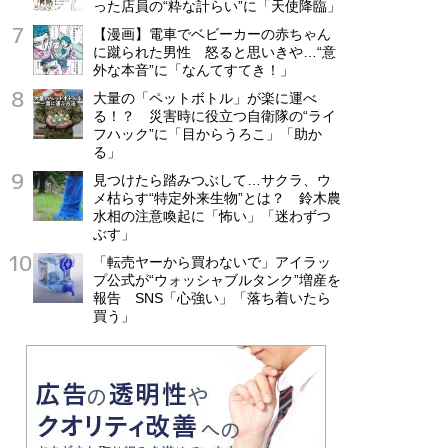
った店員の“粋な計らい”に「天使降臨」
【漫画】電車でベビーカーの赤ちゃん
に蹴られた男性 怒ると思いきや…“意
外な本音”に「なんてすてき！」
大量の「ペットボトル」が楽に運べ
る！？ 災害時に役立つ自衛隊の“ライ
フハック”に「目からうろこ」「助か
る」
見つけたら踏みつぶして…サクラ、ウ
メ枯らす“特定外来生物”とは？ 鈴木農
水相の注意喚起に「怖い」「迷わずつ
ぶす」
「転売ヤーから買わないで」アイラッ
プ公式が“ウォッシャブルタンク”増産を
報告 SNS「心強い」「落ち着いたら
買う」