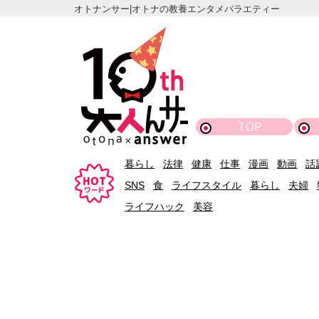
オトナンサー|オトナの教養エンタメバラエティー
TOP
暮らし
法律
健康
仕事
漫画
動画
話
SNS
食
ライフスタイル
暮らし
夫婦
ライフハック
美容