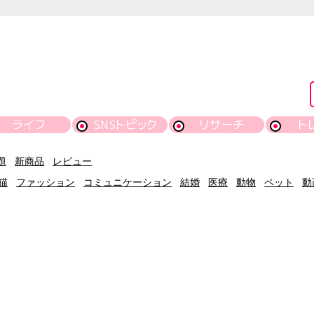
ライフ
SNSトピック
リサーチ
ト
題
新商品
レビュー
猫
ファッション
コミュニケーション
結婚
医療
動物
ペット
動