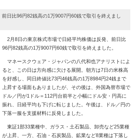
日比96円82銭高の1万9007円60銭で取引を終えまし
2月8日の東京株式市場で日経平均株価は反発、前日比
96円82銭高の1万9007円60銭で取引を終えました。
マネースクウェア・ジャパンの八代和也アナリストによ
ると、この日は方向感に欠ける展開。朝方は7日の米株高
を好感し、同日終値比73円46銭高の1万8984円24銭まで
上昇する場面もありましたが、その後は、外国為替市場で
ドル／円が1ドル＝112円台前半と小幅にドル安・円高に
振れ、日経平均も下げに転じました。午後は、ドル／円の
下落一服を支援材料に反発しました。
東証1部33業種中、ガラス・土石製品、卸売など25業種
が上昇、一方、石油・石炭製品、鉱業など8業種は下落し