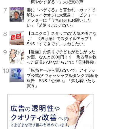
「爽やかすぎる～」大絶賛の声
妻に「ハゲてる」と言われ…カットで
解決→イケオジに大変身！ ビフォー
アフターに「うちの夫もお願いした
い」「若返りハンパない」
【ユニクロ】スタッフの“人気の着こな
し” 《抜け感》でスタイルアップ！
SNS「すてきです。まねしたい」
【漫画】お祭りで子どもが欲しがった
お面、なんと2000円！？ 焦る母を救
った店員の“粋な計らい”に「天使降臨」
「転売ヤーから買わないで」アイラッ
プ公式が“ウォッシャブルタンク”増産を
報告 SNS「心強い」「落ち着いたら
買う」