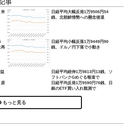
記事
、米
日経平均大幅反発1万9506円54
銭、北朝鮮情勢への懸念後退
5
日経平均小幅反落1万9449円90
念再
銭、ドル／円下落で小動き
利益
日経平均続伸1万9813円13銭、ソ
フトバンクGめぐる報道で
、原
日経平均反発1万9590円76銭、日
銀のETF買い入れ観測で
もっと見る