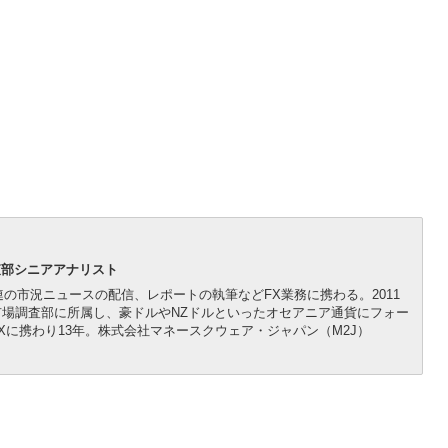
査部シニアアナリスト
連の市況ニュースの配信、レポートの執筆などFX業務に携わる。2011
市場調査部に所属し、豪ドルやNZドルといったオセアニア通貨にフォー
に携わり13年。株式会社マネースクウェア・ジャパン（M2J）