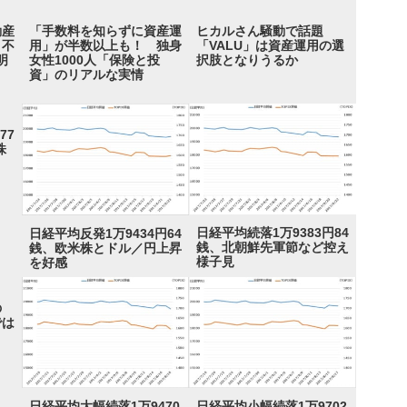
動産
「手数料を知らずに資産運
ヒカルさん騒動で話題
 不
用」が半数以上も！ 独身
「VALU」は資産運用の選
明
女性1000人「保険と投
択肢となりうるか
資」のリアルな実情
77
株
日経平均続落1万9383円84
日経平均反発1万9434円64
銭、北朝鮮先軍節など控え
銭、欧米株とドル／円上昇
様子見
を好感
の
では
日経平均大幅続落1万9470
日経平均小幅続落1万9702