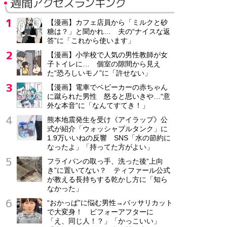
週間アクセスランキング
【漫画】カフェ店員から「ミルクと砂
糖は？」と聞かれ… 夫の“ナイスな返
答”に「これから使います」
【漫画】小学校で人気の男性教師が女
子トイレに… 個室の隙間から見え
た“恐ろしいモノ”に「許せない」
【漫画】電車でベビーカーの赤ちゃん
に蹴られた男性 怒ると思いきや…“意
外な本音”に「なんてすてき！」
熊本地震発生を受け《アイラップ》公
式が紹介「ウォッシャブルタンク」に
1.9万いいねの反響 SNS「水の節約に
なったよ」「持ってた方がよい」
フライパンの取っ手、洗った後“上向
き”に置いてない？ ティファール公式
が教える長持ちする乾かし方に「知ら
なかった」
“おかっぱ”に悩む男性→バッサリカット
で大変身！ ビフォーアフターに
「え、同じ人！？」「かっこいい」