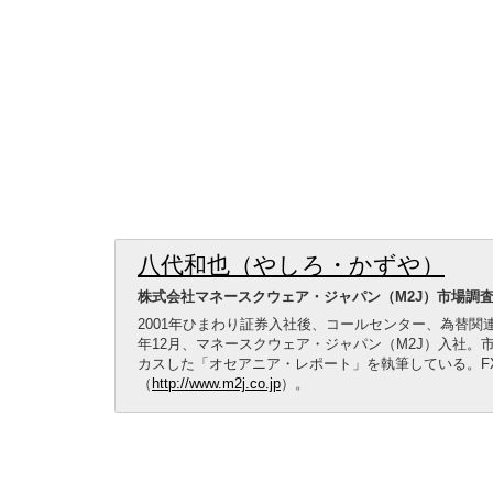
八代和也（やしろ・かずや）
株式会社マネースクウェア・ジャパン（M2J）市場調
2001年ひまわり証券入社後、コールセンター、為替関
年12月、マネースクウェア・ジャパン（M2J）入社。
カスした「オセアニア・レポート」を執筆している。FX
（
http://www.m2j.co.jp
）。