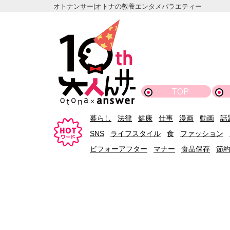
オトナンサー|オトナの教養エンタメバラエティー
TOP
暮らし
法律
健康
仕事
漫画
動画
話
SNS
ライフスタイル
食
ファッション
ビフォーアフター
マナー
食品保存
節