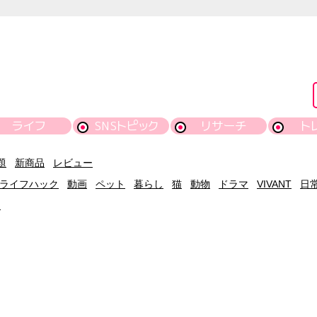
ライフ
SNSトピック
リサーチ
ト
題
新商品
レビュー
ライフハック
動画
ペット
暮らし
猫
動物
ドラマ
VIVANT
日
約