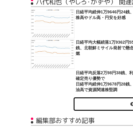
八代和也（やしろ・かずや） 関連
日経平均続伸1万9646円24銭
株高やドル高・円安を好感
日経平均大幅続落1万9362円5
銭、北朝鮮ミサイル発射で懸
燃
日経平均反落2万98円38銭、
確定売り優勢で
日経平均続伸1万9678円28銭
油高で資源関連株堅調
編集部おすすめ記事