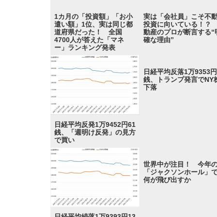
1カ月の「投資額」「お小
実は「会社員」こそ不
遣い額」1位、実は同じ都
投資に向いている！？
道府県だった！ 全国
動産のプロが断言する“
4700人が答えた「マネ
確な理由”
ー」ランキング発表
日経平均反落1万9353円
銭、トランプ発言でNY
下落
日経平均反発1万9452円61
銭、「週明け反発」の見方
で買い
世界中が注目！ 今年
「ジャクソンホール」
何が飛び出すか
日経平均続落1万9393円13