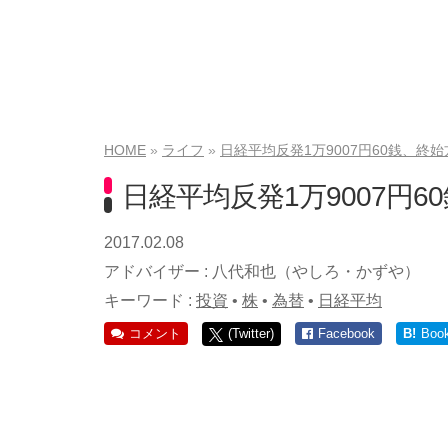
HOME
ライフ
日経平均反発1万9007円60銭、終
日経平均反発1万9007円
2017.02.08
アドバイザー :
八代和也（やしろ・かずや）
キーワード :
投資
•
株
•
為替
•
日経平均
コメント
(Twitter)
Facebook
B!
Boo