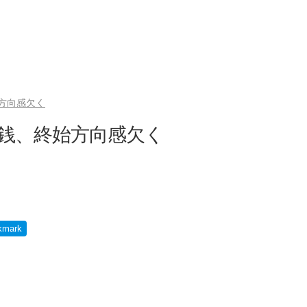
始方向感欠く
60銭、終始方向感欠く
kmark