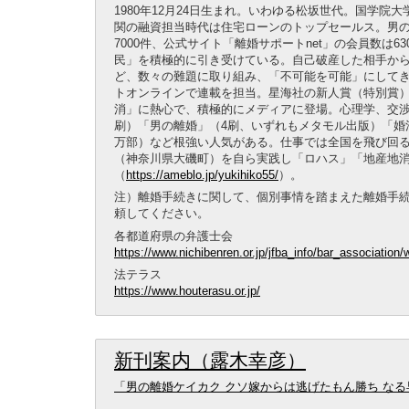
1980年12月24日生まれ。いわゆる松坂世代。国学
関の融資担当時代は住宅ローンのトップセールス。男の
7000件、公式サイト「離婚サポートnet」の会員数は
民」を積極的に引き受けている。自己破産した相手か
ど、数々の難題に取り組み、「不可能を可能」にして
トオンラインで連載を担当。星海社の新人賞（特別賞
消」に熱心で、積極的にメディアに登場。心理学、交渉
刷）「男の離婚」（4刷、いずれもメタモル出版）「婚活
万部）など根強い人気がある。仕事では全国を飛び回る
（神奈川県大磯町）を自ら実践し「ロハス」「地産地
（
https://ameblo.jp/yukihiko55/
）。
注）離婚手続きに関して、個別事情を踏まえた離婚手
頼してください。
各都道府県の弁護士会
https://www.nichibenren.or.jp/jfba_info/bar_association
法テラス
https://www.houterasu.or.jp/
新刊案内（露木幸彦）
「男の離婚ケイカク クソ嫁からは逃げたもん勝ち な