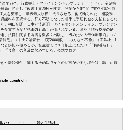
院大学法学部卒。行政書士・ファイナンシャルプランナー（FP）。金融機
離婚に特化し行政書士事務所を開業。開業から6年間で有料相談件数
6300人を突破し、業界最大規模に成長させる。他で断られた「相談難
ら慰謝料を回収する、行方不明になった相手に手切れ金を支払わせるな
きた。朝日新聞、日本経済新聞、ダイヤモンドオンライン、プレジデン
）を受賞するなど執筆力も高く評価されている。また「情報格差の解
術、法律に関する著書を数多く出版し「男のための最強離婚術」（7
貧乏」（中央公論新社、1万2000部）「みんなの不倫」（宝島社、1
など多忙を極めるが、私生活では30年以上にわたり「田舎暮らし」
消」「食育」の普及に努めている。公式ブログ
続きや離婚条件に関する法的観点からの助言が必要な場合は弁護士に依
/whole_country.html
る早で！！！！！」（主婦と生活社）