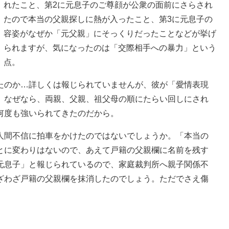
れたこと、第2に元息子のご尊顔が公衆の面前にさらされ
たので本当の父親探しに熱が入ったこと、第3に元息子の
容姿がなぜか「元父親」にそっくりだったことなどが挙げ
られますが、気になったのは「交際相手への暴力」という
点。
のか…詳しくは報じられていませんが、彼が「愛情表現
。なぜなら、両親、父親、祖父母の順にたらい回しにされ
何度も強いられてきたのだから。
間不信に拍車をかけたのではないでしょうか。「本当の
とに変わりはないので、あえて戸籍の父親欄に名前を残す
元息子」と報じられているので、家庭裁判所へ親子関係不
ざわざ戸籍の父親欄を抹消したのでしょう。ただでさえ傷