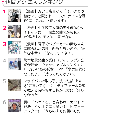
週間アクセスランキング
【漫画】カフェ店員から「ミルクと砂
糖は？」と聞かれ… 夫の“ナイスな返
答”に「これから使います」
【漫画】小学校で人気の男性教師が女
子トイレに… 個室の隙間から見え
た“恐ろしいモノ”に「許せない」
【漫画】電車でベビーカーの赤ちゃん
に蹴られた男性 怒ると思いきや…“意
外な本音”に「なんてすてき！」
熊本地震発生を受け《アイラップ》公
式が紹介「ウォッシャブルタンク」に
1.9万いいねの反響 SNS「水の節約に
なったよ」「持ってた方がよい」
フライパンの取っ手、洗った後“上向
き”に置いてない？ ティファール公式
が教える長持ちする乾かし方に「知ら
なかった」
妻に「ハゲてる」と言われ…カットで
解決→イケオジに大変身！ ビフォー
アフターに「うちの夫もお願いした