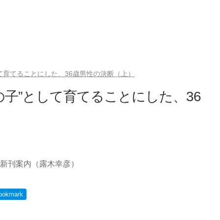
て育てることにした、36歳男性の決断（上）
の子”として育てることにした、36
新刊案内（露木幸彦）
ookmark