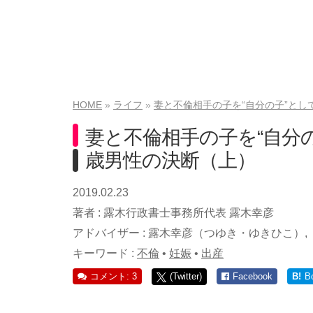
HOME
ライフ
妻と不倫相手の子を“自分の子”とし
妻と不倫相手の子を“自分
歳男性の決断（上）
2019.02.23
著者 :
露木行政書士事務所代表 露木幸彦
アドバイザー :
露木幸彦（つゆき・ゆきひこ）
キーワード :
不倫
•
妊娠
•
出産
コメント: 3
(Twitter)
Facebook
B!
B