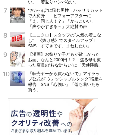
い」「若返りハンパない」
“おかっぱ”に悩む男性→バッサリカット
で大変身！ ビフォーアフターに
「え、同じ人！？」「かっこいい」
「爽やかすぎる～」大絶賛の声
【ユニクロ】スタッフの“人気の着こな
し” 《抜け感》でスタイルアップ！
SNS「すてきです。まねしたい」
【漫画】お祭りで子どもが欲しがった
お面、なんと2000円！？ 焦る母を救
った店員の“粋な計らい”に「天使降臨」
「転売ヤーから買わないで」アイラッ
プ公式が“ウォッシャブルタンク”増産を
報告 SNS「心強い」「落ち着いたら
買う」