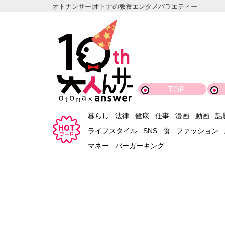
オトナンサー|オトナの教養エンタメバラエティー
TOP
暮らし
法律
健康
仕事
漫画
動画
話
ライフスタイル
SNS
食
ファッション
マネー
バーガーキング