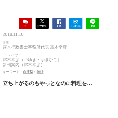
B!
(Twitter)
2
FB
Hatena
LINE
2018.11.10
著者 :
露木行政書士事務所代表 露木幸彦
アドバイザー :
露木幸彦（つゆき・ゆきひこ）
新刊案内（露木幸彦）
キーワード :
血液型
•
離婚
立ち上がるのもやっとなのに料理を…