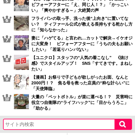
ビフォーアフターに「え、同じ人！？」「かっこい
い」「爽やかすぎる～」大絶賛の声
フライパンの取っ手、洗った後“上向き”に置いてな
い？ ティファール公式が教える長持ちする乾かし方
に「知らなかった」
妻に「ハゲてる」と言われ…カットで解決→イケオジ
に大変身！ ビフォーアフターに「うちの夫もお願い
したい」「若返りハンパない」
【ユニクロ】スタッフの“人気の着こなし” 《抜け
感》でスタイルアップ！ SNS「すてきです。まねし
たい」
【漫画】お祭りで子どもが欲しがったお面、なんと
2000円！？ 焦る母を救った店員の“粋な計らい”に
「天使降臨」
大量の「ペットボトル」が楽に運べる！？ 災害時に
役立つ自衛隊の“ライフハック”に「目からうろこ」
「助かる」