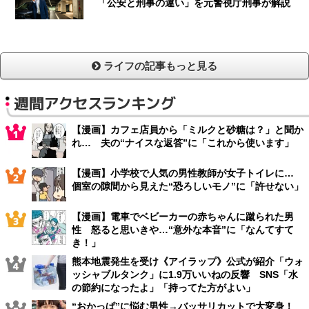
「公安と刑事の違い」を元警視庁刑事が解説
ライフの記事もっと見る
週間アクセスランキング
【漫画】カフェ店員から「ミルクと砂糖は？」と聞か
れ… 夫の“ナイスな返答”に「これから使います」
【漫画】小学校で人気の男性教師が女子トイレに…
個室の隙間から見えた“恐ろしいモノ”に「許せない」
【漫画】電車でベビーカーの赤ちゃんに蹴られた男
性 怒ると思いきや…“意外な本音”に「なんてすて
き！」
熊本地震発生を受け《アイラップ》公式が紹介「ウォ
ッシャブルタンク」に1.9万いいねの反響 SNS「水
の節約になったよ」「持ってた方がよい」
“おかっぱ”に悩む男性→バッサリカットで大変身！