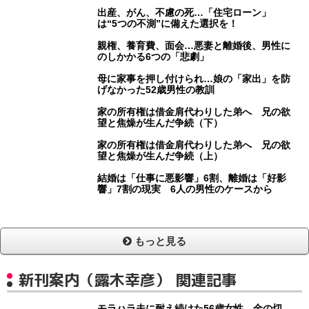
出産、がん、不慮の死…「住宅ローン」
は“5つの不測”に備えた選択を！
親権、養育費、面会…悪妻と離婚後、男性に
のしかかる6つの「悲劇」
母に家事を押し付けられ…娘の「家出」を防
げなかった52歳男性の教訓
家の所有権は借金肩代わりした弟へ 兄の欲
望と焦燥が生んだ争続（下）
家の所有権は借金肩代わりした弟へ 兄の欲
望と焦燥が生んだ争続（上）
結婚は「仕事に悪影響」6割、離婚は「好影
響」7割の現実 6人の男性のケースから
もっと見る
新刊案内（露木幸彦） 関連記事
モラハラ夫に耐え続けた56歳女性、金の切