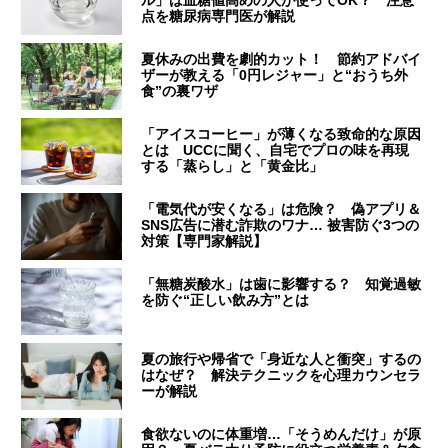
点を糖尿病専門医が解説
夏休みの出費を劇的カット！ 節約アドバイ
ザーが教える「0円レジャー」と“おうち外
食”の裏ワザ
「アイスコーヒー」が薄くなる致命的な原因
とは UCCに聞く、自宅でプロの味を再現
する「蒸らし」と「黄金比」
「電気代が安くなる」は危険？ 偽アプリ＆
SNS広告に潜む詐欺のワナ… 被害防ぐ3つの
対策【専門家解説】
「無糖炭酸水」は歯に影響する？ 知覚過敏
を防ぐ“正しい飲み方”とは
夏の旅行や帰省で「身近な人と衝突」するの
はなぜ？ 解決テクニックを心理カウンセラ
ーが解説
食欲ないのに体重増…「そうめんだけ」が原