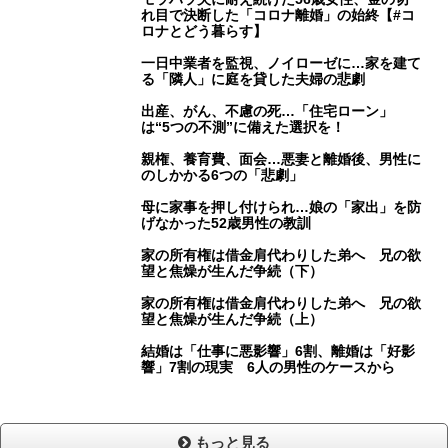
れ目で決断した「コロナ離婚」の始終【#コ
ロナとどう暮らす】
一日中業者を監視、ノイローゼに…家を建て
る「隣人」に庭を貸した夫婦の悲劇
出産、がん、不慮の死…「住宅ローン」
は“5つの不測”に備えた選択を！
親権、養育費、面会…悪妻と離婚後、男性に
のしかかる6つの「悲劇」
母に家事を押し付けられ…娘の「家出」を防
げなかった52歳男性の教訓
家の所有権は借金肩代わりした弟へ 兄の欲
望と焦燥が生んだ争続（下）
家の所有権は借金肩代わりした弟へ 兄の欲
望と焦燥が生んだ争続（上）
結婚は「仕事に悪影響」6割、離婚は「好影
響」7割の現実 6人の男性のケースから
もっと見る