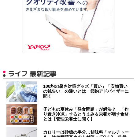
ライフ 最新記事
100均の暑さ対策グッズ「買い」「安物買い
の銭失い」の違いとは 節約アドバイザーに
聞く
子どもの夏休み「昼食問題」が解決？ 「作
り置き冷凍」するとうまみ＆栄養が増す食材
とは【管理栄養士に聞く】
カロリーは砂糖の半分…甘味料「マルチトー
ル」は血糖値高めの人が使ってOK？ 注意