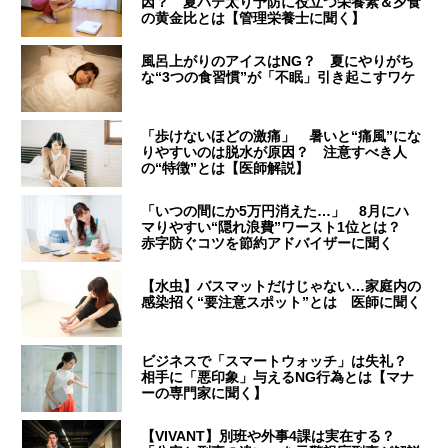
因？ 夏バテ太り予防に役立つ栄養素＆夕食
の黄金比とは【管理栄養士に聞く】
風呂上がりのアイスはNG？ 夏にやりがち
な“3つの食習慣”が「不眠」引き起こすワケ
「歩けないほどの激痛」 暑いと“痛風”にな
りやすいのは脱水が原因？ 注意すべき人
の“特徴”とは【医師解説】
「いつの間にか5万円消えた…」 8月にハ
マりやすい“隠れ浪費”ワースト1位とは？
赤字防ぐコツを節約アドバイザーに聞く
【水虫】バスマットだけじゃない…家庭内の
感染招く“要注意スポット”とは 医師に聞く
ビジネスで「スマートウォッチ」は失礼？
相手に「悪印象」与えるNG行為とは【マナ
ーの専門家に聞く】
【VIVANT】別班や外事4課は実在する？