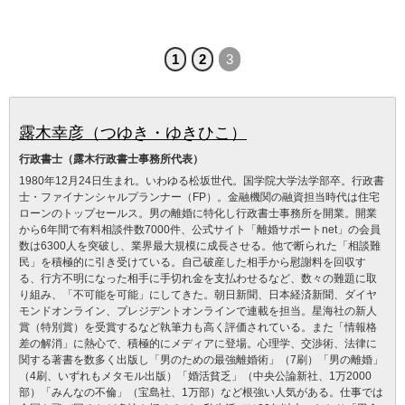
1
2
3
露木幸彦（つゆき・ゆきひこ）
行政書士（露木行政書士事務所代表）
1980年12月24日生まれ。いわゆる松坂世代。国学院大学法学部卒。行政書
士・ファイナンシャルプランナー（FP）。金融機関の融資担当時代は住宅
ローンのトップセールス。男の離婚に特化し行政書士事務所を開業。開業
から6年間で有料相談件数7000件、公式サイト「離婚サポートnet」の会員
数は6300人を突破し、業界最大規模に成長させる。他で断られた「相談難
民」を積極的に引き受けている。自己破産した相手から慰謝料を回収す
る、行方不明になった相手に手切れ金を支払わせるなど、数々の難題に取
り組み、「不可能を可能」にしてきた。朝日新聞、日本経済新聞、ダイヤ
モンドオンライン、プレジデントオンラインで連載を担当。星海社の新人
賞（特別賞）を受賞するなど執筆力も高く評価されている。また「情報格
差の解消」に熱心で、積極的にメディアに登場。心理学、交渉術、法律に
関する著書を数多く出版し「男のための最強離婚術」（7刷）「男の離婚」
（4刷、いずれもメタモル出版）「婚活貧乏」（中央公論新社、1万2000
部）「みんなの不倫」（宝島社、1万部）など根強い人気がある。仕事では