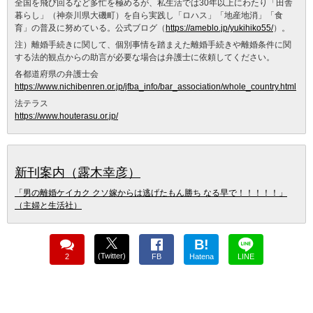
全国を飛び回るなど多忙を極めるが、私生活では30年以上にわたり「田舎
暮らし」（神奈川県大磯町）を自ら実践し「ロハス」「地産地消」「食
育」の普及に努めている。公式ブログ（
https://ameblo.jp/yukihiko55/
）。
注）離婚手続きに関して、個別事情を踏まえた離婚手続きや離婚条件に関
する法的観点からの助言が必要な場合は弁護士に依頼してください。
各都道府県の弁護士会
https://www.nichibenren.or.jp/jfba_info/bar_association/whole_country.html
法テラス
https://www.houterasu.or.jp/
新刊案内（露木幸彦）
「男の離婚ケイカク クソ嫁からは逃げたもん勝ち なる早で！！！！！」
（主婦と生活社）
B!
(Twitter)
2
FB
Hatena
LINE