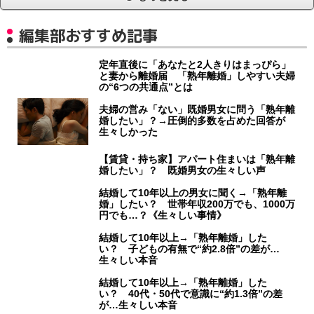
編集部おすすめ記事
定年直後に「あなたと2人きりはまっぴら」
と妻から離婚届 「熟年離婚」しやすい夫婦
の“6つの共通点”とは
夫婦の営み「ない」既婚男女に問う「熟年離
婚したい」？→圧倒的多数を占めた回答が
生々しかった
【賃貸・持ち家】アパート住まいは「熟年離
婚したい」？ 既婚男女の生々しい声
結婚して10年以上の男女に聞く→「熟年離
婚」したい？ 世帯年収200万でも、1000万
円でも…？《生々しい事情》
結婚して10年以上→「熟年離婚」した
い？ 子どもの有無で“約2.8倍”の差が…
生々しい本音
結婚して10年以上→「熟年離婚」した
い？ 40代・50代で意識に“約1.3倍”の差
が…生々しい本音