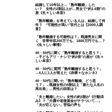
結婚して10年以上→「熟年離婚」した
い？ 女性の2割以上が…男女で“約1.6割”の
差《生々しい本音》
「熟年離婚」を考えている人は、結婚して何
年？ “可能性が高い”世代とは【2000人調
査】
「熟年離婚する可能性は？」既婚男女に聞
く 世帯年収200万でも、1800万円でも…？
《生々しい事情》
40・50代に聞く「熟年離婚すると思う？」
→子どもアリ・ナシで“約2倍”の差が《生々
しい本音》
40・50代に質問「熟年離婚すると思う？」
→4人に1人が答えた《赤裸々なホンネ》
40・50代に聞いた「熟年離婚、どう思
う？」→既婚女性の5割以上「新たな人生の
再出発」…男性の回答は？
「夫と離婚したい」女性の約3割が《行動済
み》？「介護や老後資金がチラついて…」
「夫が応じない」苦悩の声も