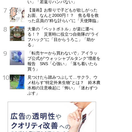
い」「若返りハンパない」
【漫画】お祭りで子どもが欲しがった
お面、なんと2000円！？ 焦る母を救
った店員の“粋な計らい”に「天使降臨」
大量の「ペットボトル」が楽に運べ
る！？ 災害時に役立つ自衛隊の“ライ
フハック”に「目からうろこ」「助か
る」
「転売ヤーから買わないで」アイラッ
プ公式が“ウォッシャブルタンク”増産を
報告 SNS「心強い」「落ち着いたら
買う」
見つけたら踏みつぶして…サクラ、ウ
メ枯らす“特定外来生物”とは？ 鈴木農
水相の注意喚起に「怖い」「迷わずつ
ぶす」