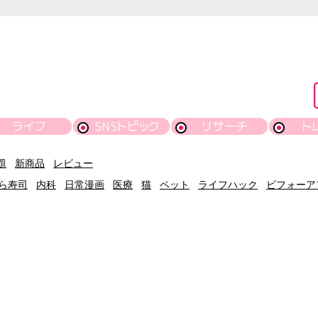
ライフ
SNSトピック
リサーチ
ト
題
新商品
レビュー
ら寿司
内科
日常漫画
医療
猫
ペット
ライフハック
ビフォーア