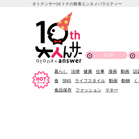
オトナンサー|オトナの教養エンタメバラエティー
TOP
暮らし
法律
健康
仕事
漫画
動画
話
食
SNS
ライフスタイル
動画
動物
く
食品保存
ファッション
マネー