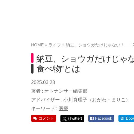
HOME
ライフ
納豆、ショウガだけじゃない！ 「
納豆、ショウガだけじゃな
食べ物”とは
2025.03.28
著者 :
オトナンサー編集部
アドバイザー :
小川真理子（おがわ・まりこ）
キーワード :
医療
コメント
(Twitter)
Facebook
B!
Boo