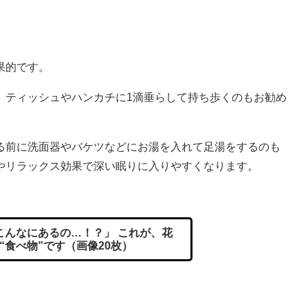
果的です。
、ティッシュやハンカチに1滴垂らして持ち歩くのもお勧め
る前に洗面器やバケツなどにお湯を入れて足湯をするのも
やリラックス効果で深い眠りに入りやすくなります。
んなにあるの…！？」 これが、花
“食べ物”です（画像20枚）