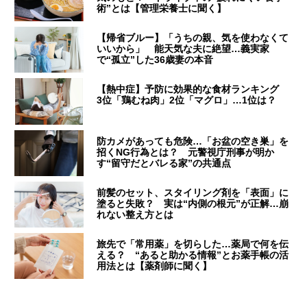
術”とは【管理栄養士に聞く】
【帰省ブルー】「うちの親、気を使わなくて
いいから」 能天気な夫に絶望…義実家
で“孤立”した36歳妻の本音
【熱中症】予防に効果的な食材ランキング
3位「鶏むね肉」2位「マグロ」…1位は？
防カメがあっても危険…「お盆の空き巣」を
招くNG行為とは？ 元警視庁刑事が明か
す“留守だとバレる家”の共通点
前髪のセット、スタイリング剤を「表面」に
塗ると失敗？ 実は“内側の根元”が正解…崩
れない整え方とは
旅先で「常用薬」を切らした…薬局で何を伝
える？ “あると助かる情報”とお薬手帳の活
用法とは【薬剤師に聞く】