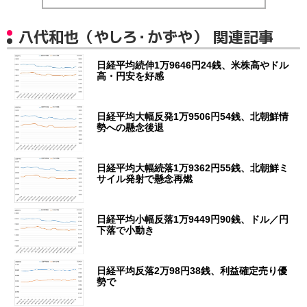
八代和也（やしろ・かずや） 関連記事
日経平均続伸1万9646円24銭、米株高やドル
高・円安を好感
日経平均大幅反発1万9506円54銭、北朝鮮情
勢への懸念後退
日経平均大幅続落1万9362円55銭、北朝鮮ミ
サイル発射で懸念再燃
日経平均小幅反落1万9449円90銭、ドル／円
下落で小動き
日経平均反落2万98円38銭、利益確定売り優
勢で