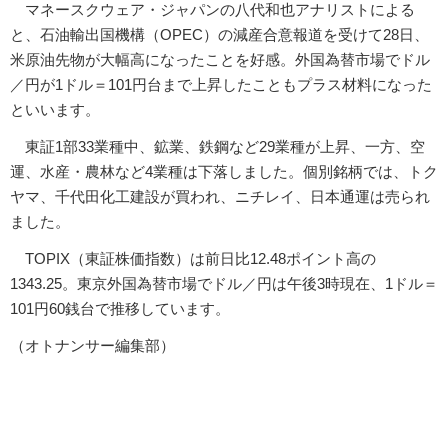
マネースクウェア・ジャパンの八代和也アナリストによる
と、石油輸出国機構（OPEC）の減産合意報道を受けて28日、
米原油先物が大幅高になったことを好感。外国為替市場でドル
／円が1ドル＝101円台まで上昇したこともプラス材料になった
といいます。
東証1部33業種中、鉱業、鉄鋼など29業種が上昇、一方、空
運、水産・農林など4業種は下落しました。個別銘柄では、トク
ヤマ、千代田化工建設が買われ、ニチレイ、日本通運は売られ
ました。
TOPIX（東証株価指数）は前日比12.48ポイント高の
1343.25。東京外国為替市場でドル／円は午後3時現在、1ドル＝
101円60銭台で推移しています。
（オトナンサー編集部）