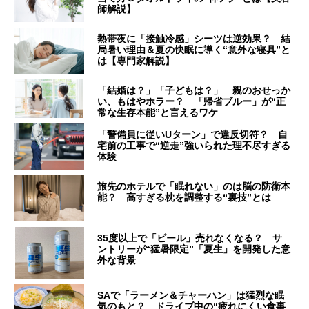
師解説】
熱帯夜に「接触冷感」シーツは逆効果？ 結
局暑い理由＆夏の快眠に導く“意外な寝具”と
は【専門家解説】
「結婚は？」「子どもは？」 親のおせっか
い、もはやホラー？ 「帰省ブルー」が“正
常な生存本能”と言えるワケ
「警備員に従いUターン」で違反切符？ 自
宅前の工事で“逆走”強いられた理不尽すぎる
体験
旅先のホテルで「眠れない」のは脳の防衛本
能？ 高すぎる枕を調整する“裏技”とは
35度以上で「ビール」売れなくなる？ サ
ントリーが“猛暑限定”「夏生」を開発した意
外な背景
SAで「ラーメン＆チャーハン」は猛烈な眠
気のもと？ ドライブ中の“疲れにくい食事