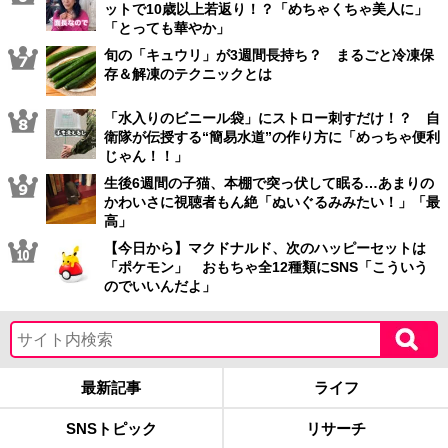
ットで10歳以上若返り！？「めちゃくちゃ美人に」
「とっても華やか」
旬の「キュウリ」が3週間長持ち？ まるごと冷凍保
存＆解凍のテクニックとは
「水入りのビニール袋」にストロー刺すだけ！？ 自
衛隊が伝授する“簡易水道”の作り方に「めっちゃ便利
じゃん！！」
生後6週間の子猫、本棚で突っ伏して眠る…あまりの
かわいさに視聴者もん絶「ぬいぐるみみたい！」「最
高」
【今日から】マクドナルド、次のハッピーセットは
「ポケモン」 おもちゃ全12種類にSNS「こういう
のでいいんだよ」
最新記事
ライフ
SNSトピック
リサーチ