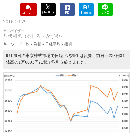
B!
(Twitter)
コメント
FB
Hatena
LINE
2016.09.29
アドバイザー :
八代和也（やしろ・かずや）
キーワード :
株
•
為替
•
日経平均
•
投資
9月29日の東京株式市場で日経平均株価は反発、前日比228円31
銭高の1万6693円71銭で取引を終えました。