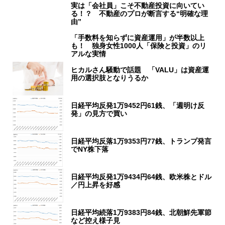
実は「会社員」こそ不動産投資に向いてい
る！？ 不動産のプロが断言する“明確な理
由”
「手数料を知らずに資産運用」が半数以上
も！ 独身女性1000人「保険と投資」のリ
アルな実情
ヒカルさん騒動で話題 「VALU」は資産運
用の選択肢となりうるか
日経平均反発1万9452円61銭、「週明け反
発」の見方で買い
日経平均反落1万9353円77銭、トランプ発言
でNY株下落
日経平均反発1万9434円64銭、欧米株とドル
／円上昇を好感
日経平均続落1万9383円84銭、北朝鮮先軍節
など控え様子見