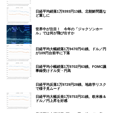
日経平均続落1万9393円13銭、北朝鮮問題な
ど重しに
世界中が注目！ 今年の「ジャクソンホー
ル」では何が飛び出すか
日経平均大幅続落1万9470円41銭、ドル／円
が109円台前半に下落
日経平均小幅続落1万9702円63銭、FOMC議
事録受けドル安・円高
日経平均反落1万9729円28銭、地政学リスク
で様子見ムード
日経平均大幅反発1万9753円31銭、欧米株＆
ドル／円上昇を好感