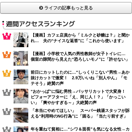
ライフの記事もっと見る
週間アクセスランキング
【漫画】カフェ店員から「ミルクと砂糖は？」と聞か
れ… 夫の“ナイスな返答”に「これから使います」
【漫画】小学校で人気の男性教師が女子トイレに…
個室の隙間から見えた“恐ろしいモノ”に「許せない」
前日にカットしたのに…“しっくりこない”男性→あか
抜けカットで激変！ 2.9万いいね「別人やん」「モ
テそう」絶賛の声
“おかっぱ”に悩む男性→バッサリカットで大変身！
ビフォーアフターに「え、同じ人！？」「かっこい
い」「爽やかすぎる～」大絶賛の声
「本当にやめてほしい」 スーパー銭湯スタッフが訴
える“利用時のNG行為”に「困る」「当たり前すぎ」
年を重ねて貧相に…“シワ＆面長”も気になる女性→カ