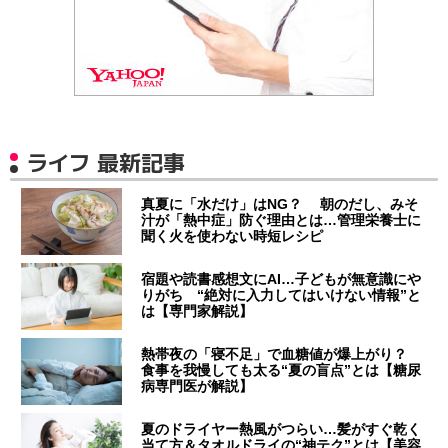
ライフ 最新記事
真夏に「水だけ」はNG？ 朝のだし、みそ
汁が「熱中症」防ぐ理由とは…管理栄養士に
聞く火を使わない時短レシピ
宿題や読書感想文にAI…子どもが無意識にや
りがち “絶対に入力してはいけない情報”と
は【専門家解説】
熱帯夜の「寝不足」で血糖値が爆上がり？
食事を我慢しても太る“夏の盲点”とは【糖尿
病専門医が解説】
夏のドライヤー熱風がつらい…髪がすぐ乾く
当て方＆タオルドライの“神テク”とは【美容