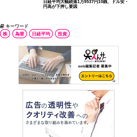
日経平均大幅続落1万9537円10銭、ドル安・
円高が下押し要因
キーワード
株
為替
日経平均
投資