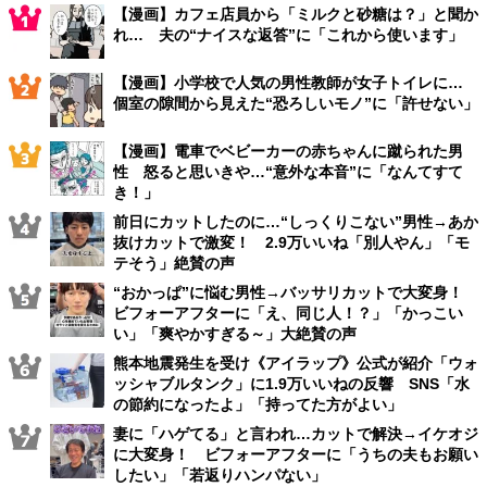
【漫画】カフェ店員から「ミルクと砂糖は？」と聞か
れ… 夫の“ナイスな返答”に「これから使います」
【漫画】小学校で人気の男性教師が女子トイレに…
個室の隙間から見えた“恐ろしいモノ”に「許せない」
【漫画】電車でベビーカーの赤ちゃんに蹴られた男
性 怒ると思いきや…“意外な本音”に「なんてすて
き！」
前日にカットしたのに…“しっくりこない”男性→あか
抜けカットで激変！ 2.9万いいね「別人やん」「モ
テそう」絶賛の声
“おかっぱ”に悩む男性→バッサリカットで大変身！
ビフォーアフターに「え、同じ人！？」「かっこい
い」「爽やかすぎる～」大絶賛の声
熊本地震発生を受け《アイラップ》公式が紹介「ウォ
ッシャブルタンク」に1.9万いいねの反響 SNS「水
の節約になったよ」「持ってた方がよい」
妻に「ハゲてる」と言われ…カットで解決→イケオジ
に大変身！ ビフォーアフターに「うちの夫もお願い
したい」「若返りハンパない」