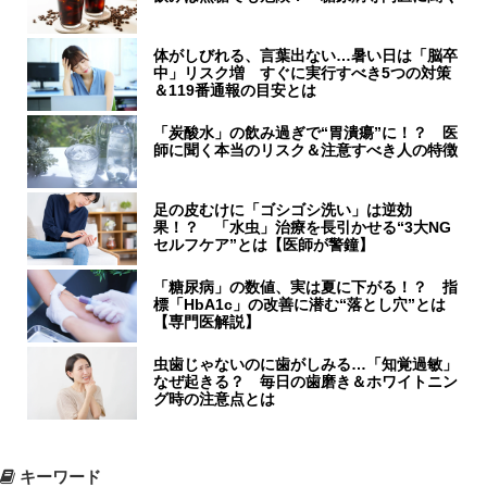
体がしびれる、言葉出ない…暑い日は「脳卒
中」リスク増 すぐに実行すべき5つの対策
＆119番通報の目安とは
「炭酸水」の飲み過ぎで“胃潰瘍”に！？ 医
師に聞く本当のリスク＆注意すべき人の特徴
足の皮むけに「ゴシゴシ洗い」は逆効
果！？ 「水虫」治療を長引かせる“3大NG
セルフケア”とは【医師が警鐘】
「糖尿病」の数値、実は夏に下がる！？ 指
標「HbA1c」の改善に潜む“落とし穴”とは
【専門医解説】
虫歯じゃないのに歯がしみる…「知覚過敏」
なぜ起きる？ 毎日の歯磨き＆ホワイトニン
グ時の注意点とは
キーワード