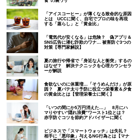
食”の裏ワザ
「アイスコーヒー」が薄くなる致命的な原因
とは UCCに聞く、自宅でプロの味を再現
する「蒸らし」と「黄金比」
「電気代が安くなる」は危険？ 偽アプリ＆
SNS広告に潜む詐欺のワナ… 被害防ぐ3つの
対策【専門家解説】
夏の旅行や帰省で「身近な人と衝突」するの
はなぜ？ 解決テクニックを心理カウンセラ
ーが解説
食欲ないのに体重増…「そうめんだけ」が原
因？ 夏バテ太り予防に役立つ栄養素＆夕食
の黄金比とは【管理栄養士に聞く】
「いつの間にか5万円消えた…」 8月にハ
マりやすい“隠れ浪費”ワースト1位とは？
赤字防ぐコツを節約アドバイザーに聞く
ビジネスで「スマートウォッチ」は失礼？
相手に「悪印象」与えるNG行為とは【マナ