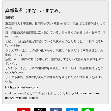
真部眞澄（まなべ・ますみ）
薬剤師
東京薬科大学卒業後、日商岩井(現・双日)を経て、現在は現役薬剤師として
25 年
目、調剤薬局の最前線に立ち続けている。日々多くの患者に接する中で、5
年、10 年
と経つうちに薬の量が倍増していく現状を目の当たりにし、「初期に踏み
込んだ対策
を伝えていれば」との強い後悔から、現在は「お薬だけに依存させない薬
剤師」として
活動。40 代以降の世代を中心に、薬に頼りすぎない改善策を男女問わずア
ドバイス
している。また、心身の相関性を重視し、医療・心理・統計学的鑑定を用
いたカウンセ
リングも実施。多角的な視点で健康寿命を延ばすための情報発信を続けて
いる。
HP:
https://m-inflore.com/
youtube.com/@まなママチャンネル カウンセリング:
https://renfortune-
bruk2bqw.manus.space/