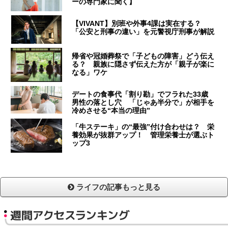
ーの専門家に聞く】
【VIVANT】別班や外事4課は実在する？
「公安と刑事の違い」を元警視庁刑事が解説
帰省や冠婚葬祭で「子どもの障害」どう伝え
る？ 親族に隠さず伝えた方が「親子が楽に
なる」ワケ
デートの食事代「割り勘」でフラれた33歳
男性の落とし穴 「じゃあ半分で」が相手を
冷めさせる“本当の理由”
「牛ステーキ」の“最強”付け合わせは？ 栄
養効果が抜群アップ！ 管理栄養士が選ぶト
ップ3
ライフの記事もっと見る
週間アクセスランキング