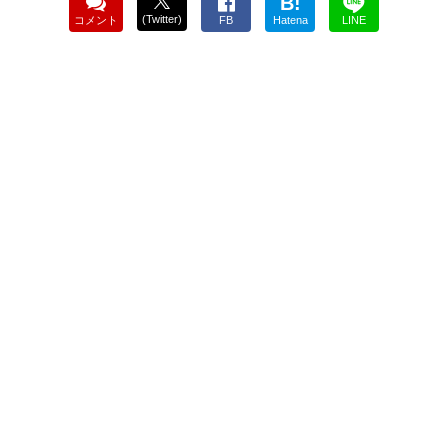
B!
(Twitter)
コメント
FB
Hatena
LINE