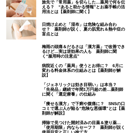
旅先で「常用薬」を切らした…薬局で何を伝
える？ “あると助かる情報”とお薬手帳の活
用法とは【薬剤師に聞く】
日焼け止めと「湿布」は危険な組み合わ
せ？ 薬剤師が説く、夏の肌荒れ＆熱中症の
盲点とは
梅雨の頭痛＆だるさは「漢方薬」で改善でき
るけど…実は逆効果の人も 薬剤師に聞
く“服用時の注意点”
病院近くの「薬局」使うとお得に？ 6月に
変わる料金体系の仕組みとは【薬剤師が解
説】
「ジェネリックは効き目弱い」は本当？
「先発品」継続で年間1万円超の差…薬剤師
に聞く「選定療養」の仕組み
「痩せる漢方」で下痢や腹痛に？ SNSの口
コミで選ぶ人が陥る“危険な悪循環”とは【薬
剤師が解説】
掃除で見つけた開封済みの目薬＆塗り薬…
「使用期限」内ならセーフ？ 薬剤師が説く
使用目安と正しい捨て方