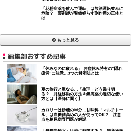
「花粉症薬を飲んで運転」は飲酒運転並みに
危険？ 薬剤師が警鐘鳴らす副作用の正体と
は
もっと見る
編集部おすすめ記事
「休みなのに疲れる」 お盆休み特有の“隠れ
疲労”に注意…3つの解消法とは
夏の旅行と重なる…「生理」どう乗り切
る？ 月経移動の方法＆鎮痛薬の適切な使い
方とは【医師に聞く】
カロリーは砂糖の半分…甘味料「マルチトー
ル」は血糖値高めの人が使ってOK？ 注意
点を糖尿病専門医が解説
「無糖炭酸水」は歯に影響する？ 知覚過敏