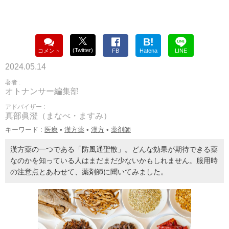
B!
(Twitter)
コメント
FB
Hatena
LINE
2024.05.14
著者 :
オトナンサー編集部
アドバイザー :
真部眞澄（まなべ・ますみ）
キーワード :
医療
•
漢方薬
•
漢方
•
薬剤師
漢方薬の一つである「防風通聖散」。どんな効果が期待できる薬
なのかを知っている人はまだまだ少ないかもしれません。服用時
の注意点とあわせて、薬剤師に聞いてみました。