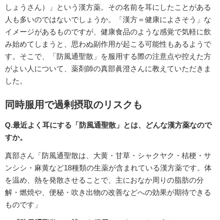
しょうさん）」という漢方薬。その名前を耳にしたことがある
人も多いのではないでしょうか。「漢方＝健康によさそう」な
イメージがあるものですが、健康食品のような感覚で気軽に飲
み始めてしまうと、思わぬ副作用が起こる可能性もあるようで
す。そこで、「防風通聖散」を服用する際の注意点や控えた方
がよい人について、薬剤師の真部眞澄さんに教えていただきま
した。
同時服用で過剰摂取のリスクも
Q.最近よく耳にする「防風通聖散」とは、どんな漢方薬なので
すか。
真部さん「防風通聖散は、大黄・甘草・シャクヤク・桔梗・サ
ンシシ・麻黄など18種類の生薬が含まれている漢方薬です。体
を温め、熱を発散させることで、主におなか周りの脂肪の分
解・燃焼や、便秘・吹き出物の改善などへの効果が期待できる
ものです」