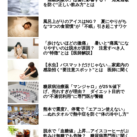
を防ぐ“正しい飲み方”とは
風呂上がりのアイスはNG？ 夏にやりがち
な“3つの食習慣”が「不眠」引き起こすワケ
「歩けないほどの激痛」 暑いと“痛風”にな
りやすいのは脱水が原因？ 注意すべき人
の“特徴”とは【医師解説】
【水虫】バスマットだけじゃない…家庭内の
感染招く“要注意スポット”とは 医師に聞く
糖尿病治療薬「マンジャロ」が25％値下
げ、売れすぎが理由？ ダイエット目的で
の“不適切利用”に専門医が警鐘
熊本で震度7、停電で「エアコン使えない」
…ぬれタオルで熱中症を防ぐ“体の冷やし方”
脱水で「血糖値」上昇…アイスコーヒーがぶ
飲みは無糖でも危険？ 糖尿病専門医に聞く