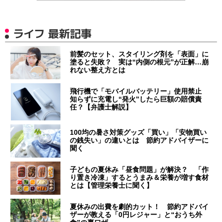
ライフ 最新記事
前髪のセット、スタイリング剤を「表面」に
塗ると失敗？ 実は“内側の根元”が正解…崩
れない整え方とは
飛行機で「モバイルバッテリー」使用禁止
知らずに充電し“発火”したら巨額の賠償責
任？【弁護士解説】
100均の暑さ対策グッズ「買い」「安物買い
の銭失い」の違いとは 節約アドバイザーに
聞く
子どもの夏休み「昼食問題」が解決？ 「作
り置き冷凍」するとうまみ＆栄養が増す食材
とは【管理栄養士に聞く】
夏休みの出費を劇的カット！ 節約アドバイ
ザーが教える「0円レジャー」と“おうち外